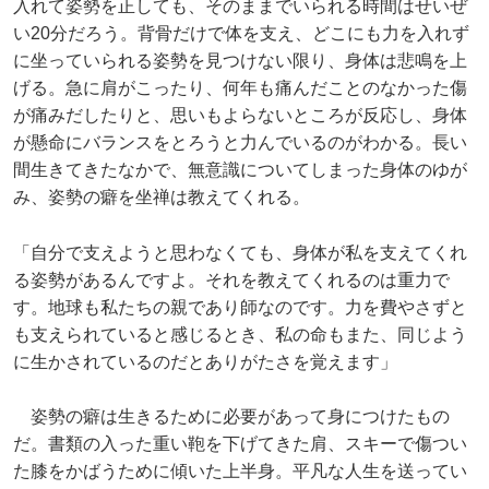
入れて姿勢を正しても、そのままでいられる時間はせいぜ
い20分だろう。背骨だけで体を支え、どこにも力を入れず
に坐っていられる姿勢を見つけない限り、身体は悲鳴を上
げる。急に肩がこったり、何年も痛んだことのなかった傷
が痛みだしたりと、思いもよらないところが反応し、身体
が懸命にバランスをとろうと力んでいるのがわかる。長い
間生きてきたなかで、無意識についてしまった身体のゆが
み、姿勢の癖を坐禅は教えてくれる。
「自分で支えようと思わなくても、身体が私を支えてくれ
る姿勢があるんですよ。それを教えてくれるのは重力で
す。地球も私たちの親であり師なのです。力を費やさずと
も支えられていると感じるとき、私の命もまた、同じよう
に生かされているのだとありがたさを覚えます」
姿勢の癖は生きるために必要があって身につけたもの
だ。書類の入った重い鞄を下げてきた肩、スキーで傷つい
た膝をかばうために傾いた上半身。平凡な人生を送ってい