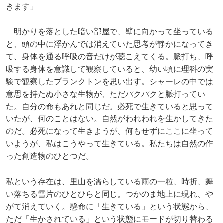
きます」
明かりを落とした暗い部屋で、壁に向かって坐っている
と、頭の中に浮かんでは消えていた思考が静かになってき
て、身体を通る呼吸の音だけが聴こえてくる。脈打ち、呼
吸する身体を意識して観察していると、幼い頃に理科の実
験で観察したプランクトンを思い出す。シャーレの中では
意思を持たぬ小さな生物が、ただパクパクと脈打ってい
た。自分の命もあれと同じだ。必死で生きていると思って
いたが、何のことはない。自然がわれわれを生かしてきた
のだ。必死になって生きようが、何もせずにここに坐って
いようが、私はこうやって生きている。私たちは自然の作
った創造物のひとつだ。
私という存在は、里山を濡らしている雨の一粒、時折、舞
い落ちる雪片のひとひらと同じ。つかのま地上に現れ、や
がて消えていく。懸命に「生きている」という状態から、
ただ「生かされている」という状態にモードが切り替わる