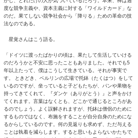
かし、どれだけの人が気づいているだろう。本来、禅は過
度な競争主義や、資本主義に対する「ワイルドカード」な
のだ。果てしない競争社会から「降りる」ための革命の技
法なのである。
星覚さんはこう語る。
「ドイツに渡ったばかりの頃は、果たして生活していける
のだろうかと不安に思ったこともありました。それでも5
年以上たって、僕はこうして生きている。それが事実で
す。 ときどき、ベルリンの広場で托鉢（たくはつ）をして
いるのですが、坐っていると子どもたちが、パンや果物を
持ってきてくれて、『ダンケ（ありがとう）』と声をかけ
てくれます。言葉はなくとも、どこかで通じるところがあ
るのでしょう。よく誤解されますが、托鉢は僧侶のために
するものではなく、布施をすることが自分自身のためにな
るからしているのです。何の見返りも求めず、ただ与える
ことは執着を減らします。すると思いもよらないかたちで