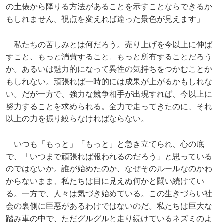
の土俵から降りる方法があることを示すことならできるか
もしれません。視点を変えれば違った景色が見えます」
私たちの苦しみとは何だろう。売り上げを今以上に伸ば
すこと、もっと消費すること、もっと所有することだろう
か。あるいは魅力的になって異性の気持ちをつかむことか
もしれない。頑張れば一時的には成果が上がるかもしれな
い。だが一方で、強力な競争相手が出現すれば、今以上に
努力することを求められる。全力で走ってきたのに、それ
以上の力を振り絞らなければならない。
いつも「もっと」「もっと」と急き立てられ、心の底
で、「いつまで頑張れば報われるのだろう」と思っている
のではないか。誰が始めたのか、なぜそのルールなのかわ
からないまま、私たちは目に見えぬ何かと闘い続けてい
る。一方で、人々は気づき始めている。この生きづらい社
会の裏側に巨悪があるわけではないのだ。私たちは巨大な
踏み車の中で、ただグルグルと走り続けているネズミのよ