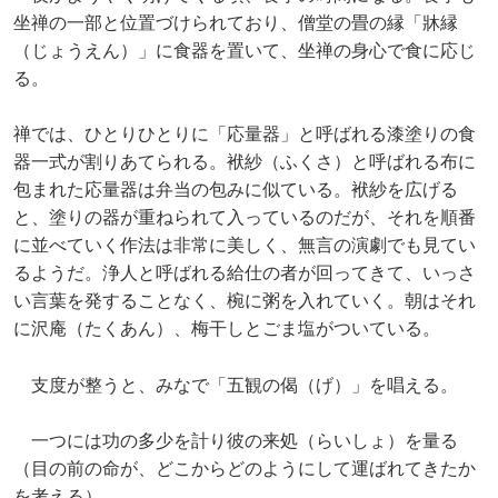
坐禅の一部と位置づけられており、僧堂の畳の縁「牀縁
（じょうえん）」に食器を置いて、坐禅の身心で食に応じ
る。
禅では、ひとりひとりに「応量器」と呼ばれる漆塗りの食
器一式が割りあてられる。袱紗（ふくさ）と呼ばれる布に
包まれた応量器は弁当の包みに似ている。袱紗を広げる
と、塗りの器が重ねられて入っているのだが、それを順番
に並べていく作法は非常に美しく、無言の演劇でも見てい
るようだ。浄人と呼ばれる給仕の者が回ってきて、いっさ
い言葉を発することなく、椀に粥を入れていく。朝はそれ
に沢庵（たくあん）、梅干しとごま塩がついている。
支度が整うと、みなで「五観の偈（げ）」を唱える。
一つには功の多少を計り彼の来処（らいしょ）を量る
（目の前の命が、どこからどのようにして運ばれてきたか
を考える）