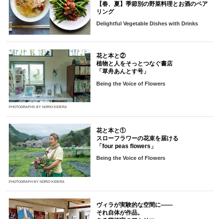
【春、夏】季節別の野菜料理とお酒のペア
リング
Delightful Vegetable Dishes with Drinks
花と本と②
植物と人をそっとつなぐ書店
「草舟あんとす号」
Being the Voice of Flowers
PHOTOGRAPHS BY NORIO KIDERA
花と本と①
スローフラワーの花束を届ける
「four peas flowers」
Being the Voice of Flowers
PHOTOGRAPH BY NORIO KIDERA
ヴィラが実験的な空間に――
それ自体が作品。