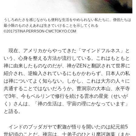
うしろめたさを感じながらも便利な生活をやめられない私たちに、僧侶たちは
最小限のものさえあれば生きていけることを示してくれる
©2017STINA PERRSON-CWCTOKYO.COM
現在、アメリカからやってきた「マインドフルネス」と
いう、心身を整える方法が流行している。これはもともと
禅に由来したものなのだが、禅がZENと翻訳されて世界に
紹介され、逆輸入されているにもかかわらず、日本人の私
は禅についてよく知らない。しかし、これは大方の人々に
共通することではないだろうか。曹洞宗の大本山、永平寺
で3年、今もベルリンで修行を続ける雲水の星覚（せいが
く）さんは、「禅の生活は、宇宙の理にかなっています」
と語る。
インドのブッダガヤで釈迦が悟りを開いたのは紀元前5
世紀頃のことだ。禅宗は、十弟子のひとり摩訶迦葉（まか