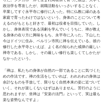
政治学を専攻したが、就職活動をいっさいすることなく、
卒業してすぐ永平寺に修行に入った。特に仏教に縁のある
家庭で育ったわけではないという。身体のことについて考
えるのがもともと好きで、最初は役者を目指していた。し
かし、身体表現である演劇を学んでいくうちに、禅が教え
る身体の在り方に興味をもち、永平寺に入った。下山した
今はドイツに住み、ベルリン市民に禅を伝えている。彼の
修行した永平寺といえば、よく名の知られた戒律の厳しい
禅寺である。しかし、その厳しい修行も楽しくてしかたが
なかったという。
「禅は、私たちの身体が自然の一部であることに気づくた
めの作法です。禅の生活をしていれば、われわれの身体は
余計なものを手放して、限りなく自然本来の姿に近づいて
いく。それが楽しくないはずはありません。苦行のように
思われますが、坐禅は『安楽の法門』といって、実は最も
楽な姿勢なんですよ」