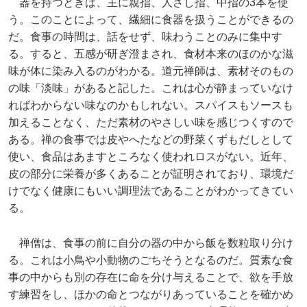
器を持つときは、主に親指、人さし指、中指の3本を使
う。このことによって、繊細に食器を扱うことができるの
だ。食事の時間は、話をせず、味わうことのみに集中す
る。すると、五感が研ぎ澄まされ、食材本来のほのかな滋
味が体に染み入るのがわかる。道元禅師は、素材そのもの
の味「淡味」があると記した。これは心が静まっていなけ
ればわからない味なのかもしれない。スパイスもソースも
加えることなく、ただ素材のやさしい味を感じつくすので
ある。禅の食事では皮やへたなどの野菜くずもだしとして
使い、食品はあますところなく使われロスがない。近年、
皮の部分に栄養が多くあることが証明されており、環境だ
けでなく健康にもいい調理法であることがわかってきてい
る。
禅僧は、食事の前に自分の器の中から飯を数粒取り分け
る。これは小鳥や小動物のごちそうとなるのだ。質素な食
事の中からも別の存在に命を分け与えることで、欲を手放
す練習をし、ほかの命とつながりあっていることを確かめ