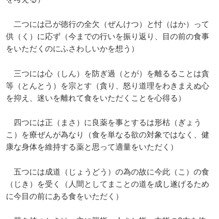
二つには己が徳行の全欠（ぜんけつ）と忖（はか）って
供（く）に応ず（今までの行いを振り返り、目の前の食事
をいただくのにふさわしいかを想う）
三つには心（しん）を防ぎ過（とが）を離るることは貪
等（とんとう）を宗とす（貪り、怒り道理をわきまえぬ心
を抑え、迷いを離れて食をいただくことを心得る）
四つには正（まさ）に良薬を事とするは形枯（ぎょう
こ）を療ぜんが為なり（食を単なる欲の対象ではなく、健
康な身体を維持する薬と思って適量をいただく）
五つには成道（じょうどう）の為の故に今此（こ）の食
（じき）を受く（人間としてまことの道を成し遂げるため
に今目の前にある食をいただく）