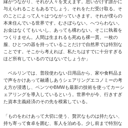
縁がつながり、それが人々を支えます。思いがけず誰かに
与えられることもあるでしょう。それをただ受け取る。そ
のことによって人々はつながっていきます。それが僕らの
本来住んでいる世界です。むさぼらない。へつらわない。
お金はなくてもいいし、あっても構わない。そこに執着を
つくりません。人間は生まれるも死ぬも裸一貫。一枚の
服、ひとつの器を持っていることだけで自然界では特別な
ことです。そこから考えれば、私たちはすでに十分すぎる
ほど所有しているのではないでしょうか」
ベルリンでは、普段使わない日用品から、家や食料品ま
で声をかけあって融通しあうシェアリングエコノミーの考
え方が浸透し、ベンツやBMWも最新の技術を使ってカーシ
ェアリングを導入しているという。世界中が今、行きすぎ
た資本主義経済のその先を模索している。
「ものをわけあって大切に使う、贅沢なものは持たない、
持ち寄って食卓を囲む、客人を泊める。少し前まで特別な