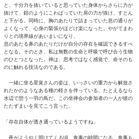
と、十分力を抜いていると思っていた身体からさらに力が
抜けて、鎧のようにこわばっていた肩の力が抜け、すとん
と下がる。同時に、胸のあたりで詰まっていた息の通りが
よくなって、心身の緊張がほどけ楽になった。やがてまわ
りとの境界線があいまいになり、
息のあたる鼻のあたりだけが自分の存在を確認できるすべ
となる。そのとき、私は無数の生命と呼吸で呼び合う生物
のひとつとなった。禅は、思考ではなく感覚で、命そのも
のに触れる技法なのである。
一緒に坐る星覚さんの姿は、いっさいの重力から解放さ
れたかのようなある種の軽さを伴っている。たとえるなら
水辺で憩う一羽の鳥だ。この坐禅会の参加者の一人が彼の
たたずまいを見てこう言った。
「存在自体が透き通っているようですね」
夜がようやく明けてくる頃、食事の時間になる。食事も