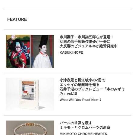
FEATURE
市川團子、市川染五郎らが登場！
話題の若手歌舞伎俳優が一冊に
大反響のビジュアル本が絶賛発売中
KABUKI HOPE
小津夜景と堀江敏幸の2冊で
エッセイの醍醐味を知る
石井千湖のブックレビュー「本のみずう
み」vol.18
What Will You Read Next ?
パールの常識を覆す
ミキモトとクロムハーツの新章
MIKIMOTO CHROME HEARTS