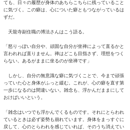
ても、日々の履歴が身体のあちらこちらに残っていること
に気づく。この癖は、心についた癖ともつながっているは
ずだ。
天龍寺副住職の博法さんはこう語る。
「怒りっぽい自分や、頑固な自分が坐禅によって直るかと
言われれば直りません。禅はどこも目指さず、理想をつく
らない。あるがままに坐るのが坐禅です」
しかし、自分の無意識な癖に気づくことで、今まで頑張
っていた心と身体がふっと緩む。これが、心の癖を直す第
一歩になるのは間違いない。雑念も、浮かんだままにして
おけばいいという。
「雑念はいつでも浮かんでくるものです。それにとらわれ
ているときは必ず姿勢も崩れています。身体をまっすぐに
戻して、心のとらわれを感じていれば、そのうち消えてい