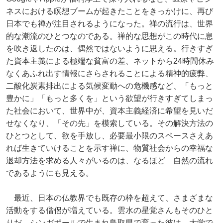
ネスにおける瞑想ブームが起きたことをきっかけに、再び
日本でも禅が注目されるようになった。禅の流行は、世界
的な潮流のひとつなのである。禅的な思想がこの時代に息
を吹き返したのは、偶然ではないように思える。行きすぎ
た資本主義による極端な貧富の差、ネットから24時間休み
なくあふれ出す情報にさらされることによる精神的疲弊、
二酸化炭素排出による気候変動への危機感など、「もっと
豊かに」「もっと多くを」という欲望が行きすぎてしまっ
た社会において、世界中が、資本主義経済に希望を見いだ
せなくなり、「その先」を模索している。その解決方法の
ひとつとして、欲を手放し、必要最小限のスペースさえあ
れば生きていけることを示す禅に、物質社会からの幸福な
退却方法を求める人々がいるのは、なるほど゙自然の流れ
であるようにも見える。
最近、日本の仏教界でも既存の枠を超えて、さまざまな
活動をする僧侶が増えている。雲水の星覚さんもそのひと
りだ。シンガポールで生まれ鳥取県で育った彼は、大学で