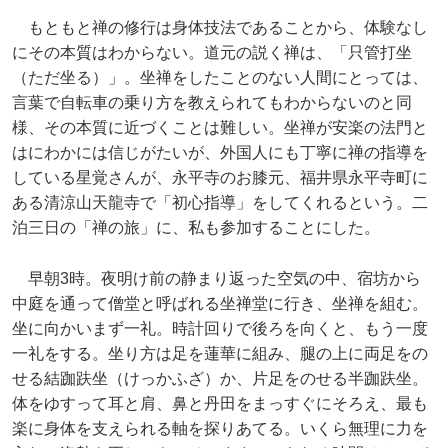
もともと禅の修行は身体技法であることから、体験なし
にその本質はわからない。道元の説く禅は、「只管打坐
（ただ坐る）」。坐禅をしたことのない人間にとっては、
言葉で自転車の乗り方を教えられてもわからないのと同
様、その本質に近づくことは難しい。坐禅が安楽の法門と
はにわかには信じがたいが、外国人にも丁寧に禅の指導を
している星覚さんが、永平寺のお膝元、福井県永平寺町に
ある清涼山天龍寺で「初心指導」をしてくれるという。二
泊三日の「禅の旅」に、私も参加することにした。
早朝3時。夜明け前の静まり返った空気の中、宿坊から
中庭を通って僧堂と呼ばれる坐禅堂に行き、坐禅を組む。
坐に向かいまず一礼。時計回りで後ろを向くと、もう一度
一礼をする。坐り方は足を蓮華に組み、腿の上に両足をの
せる結跏趺坐（けっかふざ）か、片足をのせる半跏趺坐。
体をゆすって耳と肩、鼻と丹田をまっすぐにそろえ、最も
楽に身体を支えられる軸を探りあてる。いくら無理に力を