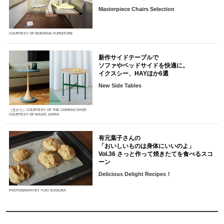
Masterpiece Chairs Selection
COURTESY OF MONTANA FURNITURE
新作サイドテーブルで
ソファやベッドサイドを快適に。
イクスシー、HAYほか6選
New Side Tables
（左から）COURTESY OF THE CONRAN SHOP,
COURTESY OF MAGIS JAPAN
有元葉子さんの
「おいしいものは身体にいいのよ」
Vol.36 さっと作って焼きたてを食べるスコ
ーン
Delicious Delight Recipes！
PHOTOGRAPH BY YUKI SUGIURA