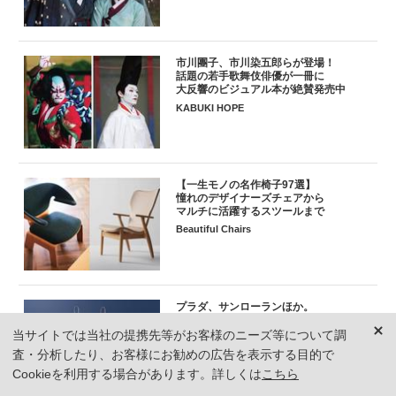
市川團子、市川染五郎らが登場！
話題の若手歌舞伎俳優が一冊に
大反響のビジュアル本が絶賛発売中
KABUKI HOPE
【一生モノの名作椅子97選】
憧れのデザイナーズチェアから
マルチに活躍するスツールまで
Beautiful Chairs
プラダ、サンローランほか。
ランジェリー風ウェアを
街で、家で。重ね着にもおすすめ
当サイトでは当社の提携先等がお客様のニーズ等について調
The New Lingerie Dressing
査・分析したり、お客様にお勧めの広告を表示する目的で
Cookieを利用する場合があります。詳しくは
こちら