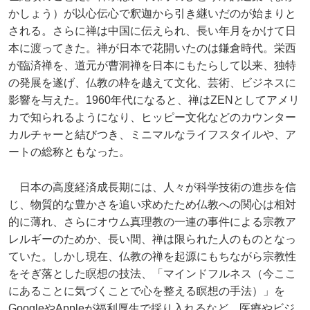
かしょう）が以心伝心で釈迦から引き継いだのが始まりと
される。さらに禅は中国に伝えられ、長い年月をかけて日
本に渡ってきた。禅が日本で花開いたのは鎌倉時代。栄西
が臨済禅を、道元が曹洞禅を日本にもたらして以来、独特
の発展を遂げ、仏教の枠を越えて文化、芸術、ビジネスに
影響を与えた。1960年代になると、禅はZENとしてアメリ
カで知られるようになり、ヒッピー文化などのカウンター
カルチャーと結びつき、ミニマルなライフスタイルや、ア
ートの総称ともなった。
日本の高度経済成長期には、人々が科学技術の進歩を信
じ、物質的な豊かさを追い求めたため仏教への関心は相対
的に薄れ、さらにオウム真理教の一連の事件による宗教ア
レルギーのためか、長い間、禅は限られた人のものとなっ
ていた。しかし現在、仏教の禅を起源にもちながら宗教性
をそぎ落とした瞑想の技法、「マインドフルネス（今ここ
にあることに気づくことで心を整える瞑想の手法）」を
GoogleやAppleが福利厚生で採り入れるなど、医療やビジ