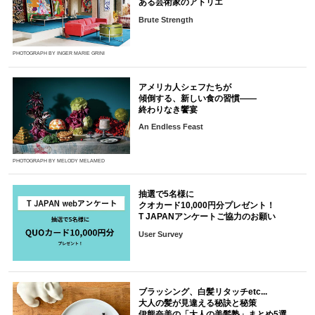
ある芸術家のアトリエ
Brute Strength
PHOTOGRAPH BY INGER MARIE GRINI
アメリカ人シェフたちが
傾倒する、新しい食の習慣――
終わりなき饗宴
An Endless Feast
PHOTOGRAPH BY MELODY MELAMED
抽選で5名様に
クオカード10,000円分プレゼント！
T JAPANアンケートご協力のお願い
User Survey
ブラッシング、白髪リタッチetc...
大人の髪が見違える秘訣と秘策
伊熊奈美の「大人の美髪塾」まとめ5選