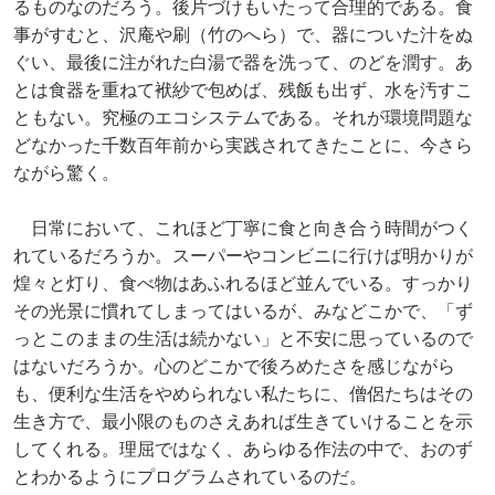
るものなのだろう。後片づけもいたって合理的である。食
事がすむと、沢庵や刷（竹のへら）で、器についた汁をぬ
ぐい、最後に注がれた白湯で器を洗って、のどを潤す。あ
とは食器を重ねて袱紗で包めば、残飯も出ず、水を汚すこ
ともない。究極のエコシステムである。それが環境問題な
どなかった千数百年前から実践されてきたことに、今さら
ながら驚く。
日常において、これほど丁寧に食と向き合う時間がつく
れているだろうか。スーパーやコンビニに行けば明かりが
煌々と灯り、食べ物はあふれるほど並んでいる。すっかり
その光景に慣れてしまってはいるが、みなどこかで、「ず
っとこのままの生活は続かない」と不安に思っているので
はないだろうか。心のどこかで後ろめたさを感じながら
も、便利な生活をやめられない私たちに、僧侶たちはその
生き方で、最小限のものさえあれば生きていけることを示
してくれる。理屈ではなく、あらゆる作法の中で、おのず
とわかるようにプログラムされているのだ。