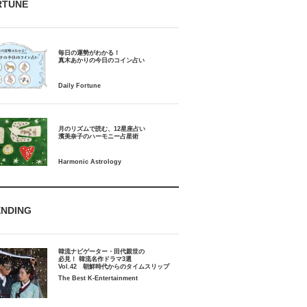
RTUNE
毎日の運勢がわかる！
月のリズムで読む、12星座占い
ENDING
韓流ナビゲーター・田代親世の
必見！ 韓流名作ドラマ3選
Vol.42 朝鮮時代からのタイムスリップ
The Best K-Entertainment