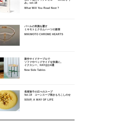
み」vol.18
What Will You Read Next ?
パールの常識を覆す
ミキモトとクロムハーツの新章
MIKIMOTO CHROME HEARTS
新作サイドテーブルで
ソファやベッドサイドを快適に。
イクスシー、HAYほか6選
New Side Tables
長尾智子の日々のスープ
Vol.19 コーンスープ焼きもろこしのせ
SOUP, A WAY OF LIFE