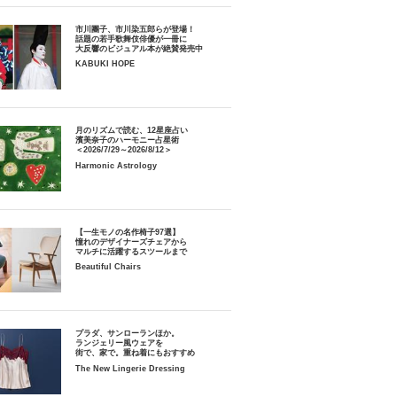
市川團子、市川染五郎らが登場！
話題の若手歌舞伎俳優が一冊に
大反響のビジュアル本が絶賛発売中
KABUKI HOPE
月のリズムで読む、12星座占い
濱美奈子のハーモニー占星術
＜2026/7/29～2026/8/12＞
Harmonic Astrology
【一生モノの名作椅子97選】
憧れのデザイナーズチェアから
マルチに活躍するスツールまで
Beautiful Chairs
プラダ、サンローランほか。
ランジェリー風ウェアを
街で、家で。重ね着にもおすすめ
The New Lingerie Dressing