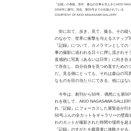
『記録』の表紙。長年、森山の仕事を支えきたAKIO NAG
2006年に復刊。現在、第50号までが出版されている
COURTESY OF AKIO NAGASAWA GALLERY
街に出て、歩き、見て、撮る。その繰り
のなかで、世界に衝撃を与えるスナップ
『記録』について、カメラマンとしての
事の撮影に追われる日々に押し流されそ
直感的に写真（あるいは日常）に向き合
て存在し、自分自身を見つめ直すための
だ。見る側にとっても、それは森山の写
なものを目の当たりにできる、他にはな
今年は、創刊から50年、偶然にも第5
れを祝して、AKIO NAGASAWA GA
れ『記録』にフォーカスした展覧会が行
50号ぶんの全カットをギャラリーの壁面
れのカットが撮影された時間や場所を超
『記録』のすがたを鑑賞者に体験させる