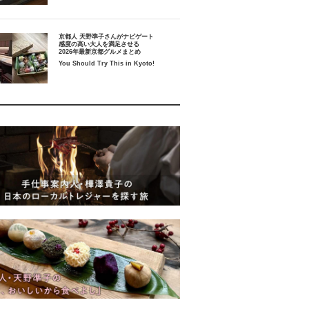
京都人 天野準子さんがナビゲート
感度の高い大人を満足させる
2026年最新京都グルメまとめ
You Should Try This in Kyoto!