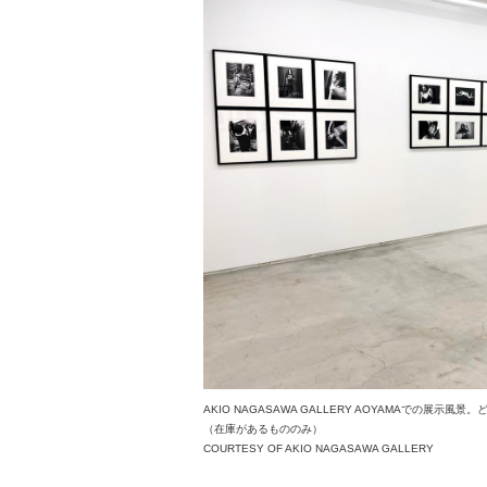
AKIO NAGASAWA GALLERY AOYAMAでの
（在庫があるもののみ）
COURTESY OF AKIO NAGASAWA GALLERY