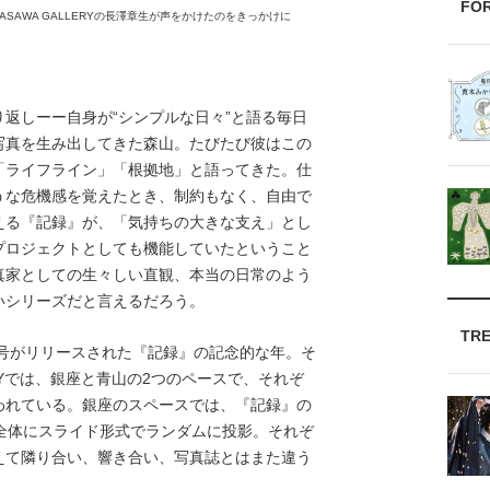
FO
ASAWA GALLERYの長澤章生が声をかけたのをきっかけに
返しーー自身が“シンプルな日々”と語る毎日
写真を生み出してきた森山。たびたび彼はこの
「ライフライン」「根拠地」と語ってきた。仕
うな危機感を覚えたとき、制約もなく、自由で
える『記録』が、「気持ちの大きな支え」とし
プロジェクトとしても機能していたということ
真家としての生々しい直観、本当の日常のよう
いシリーズだと言えるだろう。
TR
0号がリリースされた『記録』の記念的な年。そ
LLERYでは、銀座と青山の2つのペースで、それぞ
われている。銀座のスペースでは、『記録』の
全体にスライド形式でランダムに投影。それぞ
えて隣り合い、響き合い、写真誌とはまた違う
。