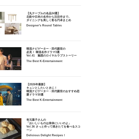
【丸テーブルの名品34選】
北欧や日本の名作から注目作まで。
ダイニングを美しく彩る円卓まとめ
Designer's Round Tables
韓流ナビゲーター・田代親世の
必見！ 韓流名作ドラマ3選
Vol.41 魅惑のロイヤルラブストーリー
The Best K-Entertainment
【2026年最新】
キュンとしたいときに！
韓流ナビゲーター・田代親世のおすすめ恋
愛ドラマ30選
The Best K-Entertainment
有元葉子さんの
「おいしいものは身体にいいのよ」
Vol.36 さっと作って焼きたてを食べるスコ
ーン
Delicious Delight Recipes！