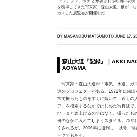
“アレ、ブレ、ボケ”と形容される独自の表
を獲得してきた写真家・森山大道。彼が「な
カスした展覧会が開催中だ
BY MASANOBU MATSUMOTO
JUNE 17, 2
森山大道『記録』｜AKIO NAGAS
AOYAMA
写真家・森山大道が「電気、水道、ガス
連のプロジェクトがある。1972年に森
常で撮ったものをすぐに焼いて、近くの
ア」を模索するなかではじめた写真誌で
び、まとめ上げるのではなく、撮ったも
冊のなかに入れてしまうスタイル。73年
くされるが、2006年に復刊し、以降、
ークでもある。