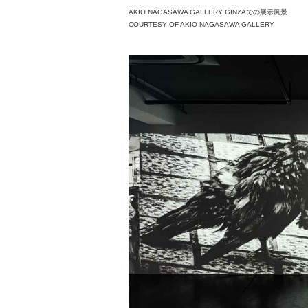
AKIO NAGASAWA GALLERY GINZAでの展示風景
COURTESY OF AKIO NAGASAWA GALLERY