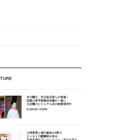
ATURE
市川團子、市川染五郎らが登場！
話題の若手歌舞伎俳優が一冊に
大反響のビジュアル本が絶賛発売中
KABUKI HOPE
小津夜景と堀江敏幸の2冊で
エッセイの醍醐味を知る
石井千湖のブックレビュー「本のみずう