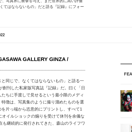
現で、写真界に衝撃を与え、また世界的に高い評価
くてはならないもの」だと語る『記録』にフォー
022
AWA GALLERY GINZA /
FE
と同じで、なくてはならないもの」と語る一
山が創刊した私家版写真誌『記録』だ。曰く「日
⼈たちに⼿渡しで⾒せるという最⼩限のメディ
、特徴は、写真集のように撮り溜めたものを選
のを片っ端から恣意的にプリントし、すべて1
にオイルショックの煽りを受けて休刊を余儀な
現在も継続的に発行されてきた、森山のライフワ