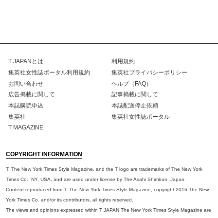
T JAPANとは
利用規約
集英社女性誌ポータル利用規約
集英社プライバシーポリシー
お問い合わせ
ヘルプ（FAQ）
広告掲載に関して
記事掲載に関して
本誌購読申込
本誌配送停止依頼
集英社
集英社女性誌ポータル
T MAGAZINE
COPYRIGHT INFORMATION
T, The New York Times Style Magazine, and the T logo are trademarks of The New York
Times Co., NY, USA, and are used under license by The Asahi Shimbun, Japan.
Content reproduced from T, The New York Times Style Magazine, copyright 2016 The New
York Times Co. and/or its contributors, all rights reserved.
The views and opinions expressed within T JAPAN The New York Times Style Magazine are