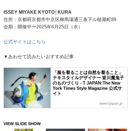
ISSEY MIYAKE KYOTO│KURA
住所：京都府京都市中京区柳馬場通三条下ル槌屋町89
会期：開催中〜2025年6月25日（水）
公式サイトはこちら
▼あわせて読みたいおすすめ記事
「服を着ることは自然を着ること」
テキスタイルデザイナー 皆川魔鬼子
のものづくり - T JAPAN:The New
York Times Style Magazine 公式サ
イト
半世紀以上にわたり、ナチュラル感があり
www.tjapan.jp
ながら、独創的で極めて洗練された生地を
作り続けてきた皆川魔鬼子。日本を代表す
るテキスタイルデザイナーの走り続ける原
動力とは何か。今まで、そして、これから
について話を聞いた