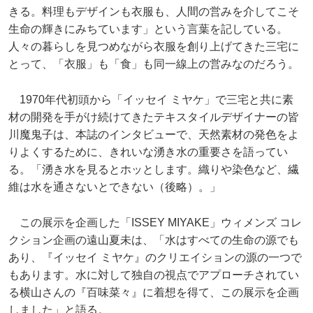
きる。料理もデザインも衣服も、人間の営みを介してこそ
生命の輝きにみちています」という言葉を記している。
人々の暮らしを見つめながら衣服を創り上げてきた三宅に
とって、「衣服」も「食」も同一線上の営みなのだろう。
1970年代初頭から「イッセイ ミヤケ」で三宅と共に素
材の開発を手がけ続けてきたテキスタイルデザイナーの皆
川魔鬼子は、本誌のインタビューで、天然素材の発色をよ
りよくするために、きれいな湧き水の重要さを語ってい
る。「湧き水を見るとホッとします。織りや染色など、繊
維は水を通さないとできない（後略）。」
この展示を企画した「ISSEY MIYAKE」ウィメンズ コレ
クション企画の遠山夏未は、「水はすべての生命の源でも
あり、『イッセイ ミヤケ』のクリエイションの源の一つで
もあります。水に対して独自の視点でアプローチされてい
る横山さんの『百味菜々』に着想を得て、この展示を企画
しました」と語る。