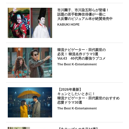
市川團子、市川染五郎らが登場！
話題の若手歌舞伎俳優が一冊に
大反響のビジュアル本が絶賛発売中
KABUKI HOPE
韓流ナビゲーター・田代親世の
必見！ 韓流名作ドラマ3選
Vol.43 40代男の最強ラブコメ
The Best K-Entertainment
【2026年最新】
キュンとしたいときに！
韓流ナビゲーター・田代親世のおすすめ
恋愛ドラマ30選
The Best K-Entertainment