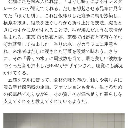
会場に足を踏み入れれば、「ほぐし絣」によるインスタ
レーションが迎えてくれる。だしを想起させる昆布に見立
てた「ほぐし絣」。これは仮織りした縦糸に柄を捺染し、
横糸を抜き、縦糸をほぐしながら折り上げる技法。織ると
きにわずかに糸がずれることで、柄が滲んだような表情が
生まれる。東京では昆布と蕗、京都では昆布と茗荷をそれ
ぞれ蒸留して抽出した「香りの水」がカラフェに用意さ
れ、来場者はだしに浸された野菜を嗅覚で味わう。さら
に、その「香りの水」に周波数を当て、最も美しい波紋を
つくった音を抽出したBGMがデザインされ、聴覚にも訴え
かけてくる。
五感をフルに使って、食材の味と布の手触りや美しさに
浸る幸せ感満載の企画。ファッションも食も、生きるため
の必需品でありながら、その質こそが満ち足りた暮らしを
支えてくれると教えてくれているようだ。