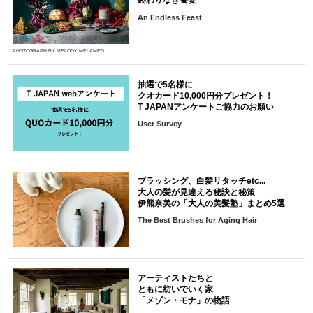
終わりなき饗宴
An Endless Feast
PHOTOGRAPH BY MELODY MELAMED
抽選で5名様に
クオカード10,000円分プレゼント！
T JAPANアンケートご協力のお願い
User Survey
ブラッシング、白髪リタッチetc...
大人の髪が見違える秘訣と秘策
伊熊奈美の「大人の美髪塾」まとめ5選
The Best Brushes for Aging Hair
アーティストたちと
ともに紡いでいく家
「メゾン・モナ」の物語