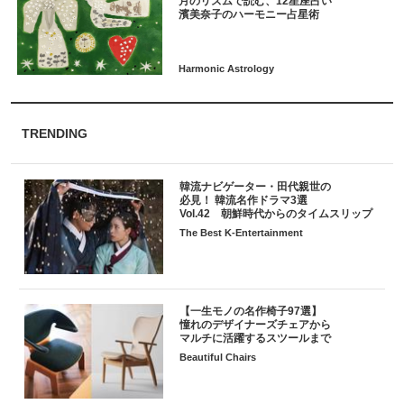
月のリズムで読む、12星座占い
TRENDING
韓流ナビゲーター・田代親世の
必見！ 韓流名作ドラマ3選
Vol.42 朝鮮時代からのタイムスリップ
The Best K-Entertainment
【一生モノの名作椅子97選】
憧れのデザイナーズチェアから
マルチに活躍するスツールまで
Beautiful Chairs