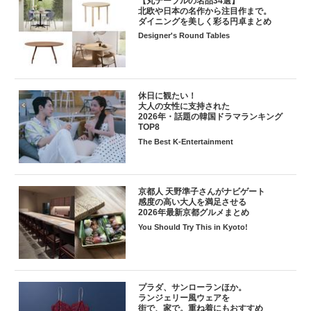
【丸テーブルの名品34選】
北欧や日本の名作から注目作まで。
ダイニングを美しく彩る円卓まとめ
Designer's Round Tables
休日に観たい！
大人の女性に支持された
2026年・話題の韓国ドラマランキング
TOP8
The Best K-Entertainment
京都人 天野準子さんがナビゲート
感度の高い大人を満足させる
2026年最新京都グルメまとめ
You Should Try This in Kyoto!
プラダ、サンローランほか。
ランジェリー風ウェアを
街で、家で。重ね着にもおすすめ