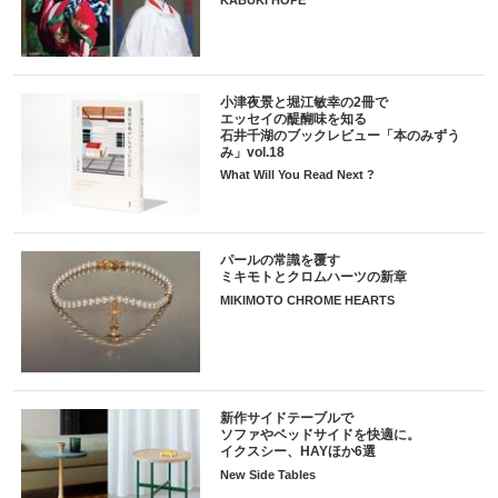
小津夜景と堀江敏幸の2冊で
エッセイの醍醐味を知る
石井千湖のブックレビュー「本のみずう
み」vol.18
What Will You Read Next ?
パールの常識を覆す
ミキモトとクロムハーツの新章
MIKIMOTO CHROME HEARTS
新作サイドテーブルで
ソファやベッドサイドを快適に。
イクスシー、HAYほか6選
New Side Tables