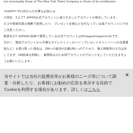
not necessarily those of The New York Times Company or those of its contributors.
※HAPPY PLUSからの大事なお知らせ
※現在、X上でT JAPAN公式アカウントに成りすましたアカウントが発生しています。
ロゴや投稿写真を無断で使用したり、プレゼント企画などを行なっている偽アカウントに十分
ご注意ください。
集英社がT JAPANの名称で運営している公式アカウントは＠tmagazinejapanのみです。
万が一、類似アカウントから不審なダイレクトメッセージ（プレゼントキャンペーンの当選通
知など）を受け取った場合は、DMへの返信や記載URLへのアクセス、個人情報等の入力は決
してせず、DM自体を削除し、被害防止のため同アカウントのブロックをしていただきますよ
うお願いいたします。
※本誌掲載の記事、写真等の無断複写、複製、転載を禁じます。
当サイトでは当社の提携先等がお客様のニーズ等について調
※ 掲載商品の価格は、特に記載がないかぎり、「税込価格」で表示しています。ただし、2021年3月18日以前に公開し
査・分析したり、お客様にお勧めの広告を表示する目的で
た記事については「本体価格（税抜）」での表示となり、 掲載価格には消費税が含まれておりませんのでご注意くだ
さい。
Cookieを利用する場合があります。詳しくは
こちら