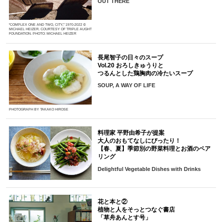
OUT THERE
“COMPLEX ONE AND TWO, CITY,” 1970-2022 ©
MICHAEL HEIZER. COURTESY OF TRIPLE AUGHT
FOUNDATION. PHOTO: MICHAEL HEIZER
長尾智子の日々のスープ
Vol.20 おろしきゅうりと
つるんとした鶏胸肉の冷たいスープ
SOUP, A WAY OF LIFE
PHOTOGRAPH BY TAKAKO HIROSE
料理家 平野由希子が提案
大人のおもてなしにぴったり！
【春、夏】季節別の野菜料理とお酒のペア
リング
Delightful Vegetable Dishes with Drinks
花と本と②
植物と人をそっとつなぐ書店
「草舟あんとす号」