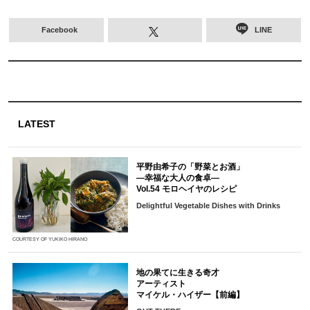
Facebook
LINE
LATEST
平野由希子の「野菜とお酒」
―幸福な大人の食卓―
Vol.54 モロヘイヤのレシピ
Delightful Vegetable Dishes with Drinks
COURTESY OF YUKIKO HIRANO
地の果てに生きる奇才
アーティスト
マイケル・ハイザー【前編】