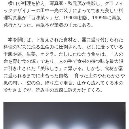
横山が料理を拵え、写真家・秋元茂が撮影し、グラフィ
ックデザイナーの田中一光の装丁によってできた美しい料
理写真集が「百味菜々」だ。1990年初版、1999年に再版
発行となった。再版本が筆者の手元にある。
本を開けば、下拵えされた食材と、器に盛り付けられた
料理の写真に漲る生命力に圧倒される。だしに浸っている
干瓢や蕗、生姜、オクラ。だしにたゆたう食材は、「人の
命を育む食の源」であり、人の手で食材の持つ味を最大限
に引き出された「美味しさ」に繋がる。しかも、食材が器
に盛られるまでに出合った自然──育った土のやわらかさや
風の匂い、空の色、降り注ぐ雨音、山から流れてくる水の
冷たさまでが、読み手の五感に訴えかけてくる。