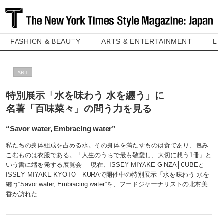
FASHION & BEAUTY
ARTS & ENTERTAINMENT
L
ART
特別展示「水を味わう 水を纏う」に
名著「百味菜々」の問う力を見る
“Savor water, Embracing water”
私たちの身体組成を占める水。その身体を満たすものは食であり、包み
こむものは衣服である。「人生のうちで最も敬愛し、大切に想う1冊」と
いう書に端を発する展覧会──現在、ISSEY MIYAKE GINZA│CUBEと
ISSEY MIYAKE KYOTO｜KURAで開催中の特別展示「水を味わう 水を
纏う“Savor water, Embracing water”を、フードジャーナリストの北村美
香が訪れた