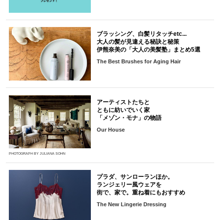
ブラッシング、白髪リタッチetc...
大人の髪が見違える秘訣と秘策
伊熊奈美の「大人の美髪塾」まとめ5選
The Best Brushes for Aging Hair
アーティストたちと
ともに紡いでいく家
「メゾン・モナ」の物語
Our House
PHOTOGRAPH BY JULIANA SOHN
プラダ、サンローランほか。
ランジェリー風ウェアを
街で、家で。重ね着にもおすすめ
The New Lingerie Dressing