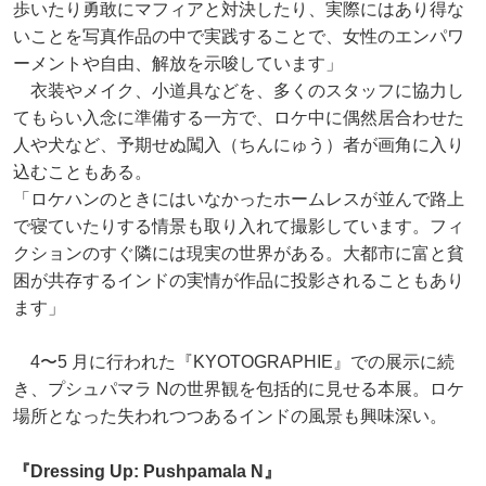
歩いたり勇敢にマフィアと対決したり、実際にはあり得な
いことを写真作品の中で実践することで、女性のエンパワ
ーメントや自由、解放を示唆しています」
衣装やメイク、小道具などを、多くのスタッフに協力し
てもらい入念に準備する一方で、ロケ中に偶然居合わせた
人や犬など、予期せぬ闖入（ちんにゅう）者が画角に入り
込むこともある。
「ロケハンのときにはいなかったホームレスが並んで路上
で寝ていたりする情景も取り入れて撮影しています。フィ
クションのすぐ隣には現実の世界がある。大都市に富と貧
困が共存するインドの実情が作品に投影されることもあり
ます」
4〜5 月に行われた『KYOTOGRAPHIE』での展示に続
き、プシュパマラ Nの世界観を包括的に見せる本展。ロケ
場所となった失われつつあるインドの風景も興味深い。
『Dressing Up: Pushpamala N』