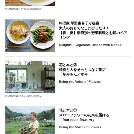
PHOTOGRAPH BY TAKAKO HIROSE
料理家 平野由希子が提案
大人のおもてなしにぴったり！
【春、夏】季節別の野菜料理とお酒のペア
リング
Delightful Vegetable Dishes with Drinks
花と本と②
植物と人をそっとつなぐ書店
「草舟あんとす号」
Being the Voice of Flowers
PHOTOGRAPHS BY NORIO KIDERA
花と本と①
スローフラワーの花束を届ける
「four peas flowers」
Being the Voice of Flowers