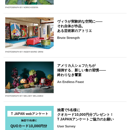
PHOTOGRAPH BY NORIO KIDERA
ヴィラが実験的な空間に――
それ自体が作品。
ある芸術家のアトリエ
Brute Strength
PHOTOGRAPH BY INGER MARIE GRINI
アメリカ人シェフたちが
傾倒する、新しい食の習慣――
終わりなき饗宴
An Endless Feast
PHOTOGRAPH BY MELODY MELAMED
抽選で5名様に
クオカード10,000円分プレゼント！
T JAPANアンケートご協力のお願い
User Survey