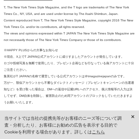
T, The New York Times Style Magazine, and the T logo are trademarks of The New York
Times Co., NY, USA, and are used under license by The Asahi Shimbun, Japan.
Content reproduced from T, The New York Times Style Magazine, copyright 2016 The New
York Times Co. and/or its contributors, all rights reserved.
The views and opinions expressed within T JAPAN The New York Times Style Magazine are
not necessarily those of The New York Times Company or those of its contributors.
※HAPPY PLUSからの大事なお知らせ
※現在、X上でT JAPAN公式アカウントに成りすましたアカウントが発生しています。
ロゴや投稿写真を無断で使用したり、プレゼント企画などを行なっている偽アカウントに十分
ご注意ください。
集英社がT JAPANの名称で運営している公式アカウントは＠tmagazinejapanのみです。
万が一、類似アカウントから不審なダイレクトメッセージ（プレゼントキャンペーンの当選通
知など）を受け取った場合は、DMへの返信や記載URLへのアクセス、個人情報等の入力は決
してせず、DM自体を削除し、被害防止のため同アカウントのブロックをしていただきますよ
うお願いいたします。
※本誌掲載の記事、写真等の無断複写、複製、転載を禁じます。
当サイトでは当社の提携先等がお客様のニーズ等について調
※ 掲載商品の価格は、特に記載がないかぎり、「税込価格」で表示しています。ただし、2021年3月18日以前に公開し
査・分析したり、お客様にお勧めの広告を表示する目的で
た記事については「本体価格（税抜）」での表示となり、 掲載価格には消費税が含まれておりませんのでご注意くだ
さい。
Cookieを利用する場合があります。詳しくは
こちら