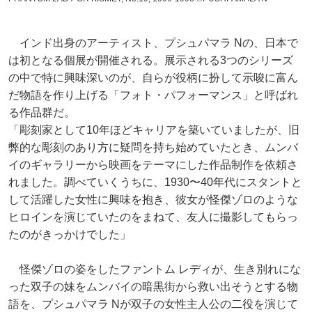
インド出身のアーティスト、プシュパマラ Nの、日本で
は初となる個展が開催される。展示される3つのシリーズ
の中で特に興味深いのが、自らが役柄に扮して示唆に富ん
だ物語を作り上げる「フォト・パフォーマンス」と呼ばれ
る作品群だ。
「彫刻家として10年ほどキャリアを築いていましたが、旧
弊的な彫刻のあり方に疑問を持ち始めていたとき、ムンバ
イのギャラリーから映画をテーマにした作品制作を依頼さ
れました。調べていくうちに、1930〜40年代にスタントと
して活躍した女性に興味を抱き、彼女が怪傑ゾロのような
ヒロインを演じていたのをまねて、友人に撮影してもらっ
たのがきっかけでした」
怪傑ゾロの姿をしたファントム レディが、生き別れにな
った双子の妹をムンバイの暗黒街から救い出そうとする物
語を、プシュパマラ Nが双子の女性主人公の二役を演じて