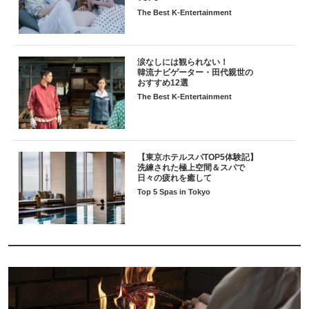
The Best K-Entertainment
涙なしには観られない！
韓流ナビゲーター・田代親世の
おすすめ12選
The Best K-Entertainment
【東京ホテルスパTOP5体験記】
洗練された極上空間＆スパで
日々の疲れを癒して
Top 5 Spas in Tokyo