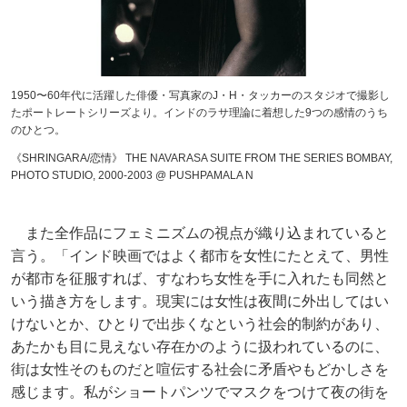
1950〜60年代に活躍した俳優・写真家のJ・H・タッカーのスタジオで撮影し
たポートレートシリーズより。インドのラサ理論に着想した9つの感情のうち
のひとつ。
《SHRINGARA/恋情》 THE NAVARASA SUITE FROM THE SERIES BOMBAY,
PHOTO STUDIO, 2000-2003 @ PUSHPAMALA N
また全作品にフェミニズムの視点が織り込まれていると
言う。「インド映画ではよく都市を女性にたとえて、男性
が都市を征服すれば、すなわち女性を手に入れたも同然と
いう描き方をします。現実には女性は夜間に外出してはい
けないとか、ひとりで出歩くなという社会的制約があり、
あたかも目に見えない存在かのように扱われているのに、
街は女性そのものだと喧伝する社会に矛盾やもどかしさを
感じます。私がショートパンツでマスクをつけて夜の街を