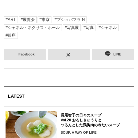
ART
展覧会
東京
プシュパマラ N
シャネル・ネクサス・ホール
写真展
写真
シャネル
銀座
Facebook
LINE
LATEST
長尾智子の日々のスープ
Vol.20 おろしきゅうりと
つるんとした鶏胸肉の冷たいスープ
SOUP, A WAY OF LIFE