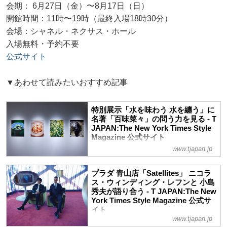
会期： 6月27日（金）〜8月17日（日）
開館時間：11時〜19時（最終入場18時30分）
会場：シャネル・ネクサス・ホール
入場無料・予約不要
公式サイト
▼あわせて読みたいおすすめ記事
特別展示「水を味わう 水を纏う」に
名著「百味菜々」の問う力を見る - T
JAPAN:The New York Times Style
Magazine 公式サイト
www.tjapan.jp
私たちの身体組成を占める水。その身体を
満たすものは食であり、包みこむものは衣
服である。「人生のうちで最も敬愛し、大
プラダ 青山店「Satellites」 ニコラ
切に想う1冊」という書に端を発する展覧
ス・ウィンディング・レフンと 小島
会──現在、ISSEY MIYAKE
秀夫が語り合う - T JAPAN:The New
York Times Style Magazine 公式サ
GINZA│CUBEとISSEY MIYAKE KYOTO
イト
｜KURAで開催中の特別展示「水を味わう
www.tjapan.jp
水を纏う“Savor water, Embracing
その出会いは、広大な宇宙をひたすらに巡