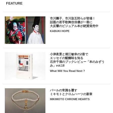
FEATURE
市川團子、市川染五郎らが登場！
話題の若手歌舞伎俳優が一冊に
大反響のビジュアル本が絶賛発売中
KABUKI HOPE
小津夜景と堀江敏幸の2冊で
エッセイの醍醐味を知る
石井千湖のブックレビュー「本のみずう
み」vol.18
What Will You Read Next ?
パールの常識を覆す
ミキモトとクロムハーツの新章
MIKIMOTO CHROME HEARTS