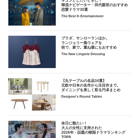
キュンとしたいときに！
韓流ナビゲーター・田代親世のおすすめ
恋愛ドラマ30選
The Best K-Entertainment
プラダ、サンローランほか。
ランジェリー風ウェアを
街で、家で。重ね着にもおすすめ
The New Lingerie Dressing
【丸テーブルの名品34選】
北欧や日本の名作から注目作まで。
ダイニングを美しく彩る円卓まとめ
Designer's Round Tables
休日に観たい！
大人の女性に支持された
2026年・話題の韓国ドラマランキング
TOP8