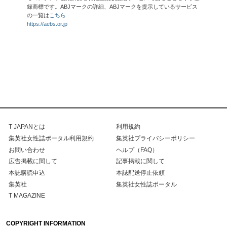
録商標です。ABJマークの詳細、ABJマークを提示しているサービス
の一覧は
こちら
https://aebs.or.jp
T JAPANとは
利用規約
集英社女性誌ポータル利用規約
集英社プライバシーポリシー
お問い合わせ
ヘルプ（FAQ）
広告掲載に関して
記事掲載に関して
本誌購読申込
本誌配送停止依頼
集英社
集英社女性誌ポータル
T MAGAZINE
COPYRIGHT INFORMATION