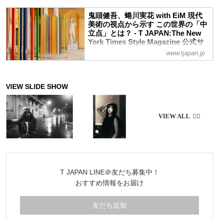
water”を、フードジャーナリストの北村美
る、孤独な星と星が放つ光のようなもの。
香が訪れた
鬼頭健吾、蜷川実花 with EiM 現代
それはまさに、20億光年の孤独の中で見
美術の視点から示す この世界の「中
た光ーー。プラダ財団の支援による展覧会
立点」とは？ - T JAPAN:The New
「Satellites」にて映画監督のニコラス・
York Times Style Magazine 公式サ
ウィンディング・レフンとゲームクリエイ
イト
www.tjapan.jp
ターの小島秀夫が、言葉を超えて深く共感
ヴェネチア・ビエンナーレ国際建築展 日
し、重力を超えて支え合う互いの存在につ
本館の関連展示として、日本から鬼頭健
いて語る。
吾、蜷川実花 with EiMの2組のアーティス
トが、歴史的建造物を舞台に展覧会を開催
中だ。開幕の様子をレポートする
T JAPAN LINE＠友だち募集中！
おすすめ情報をお届け
友だち追加