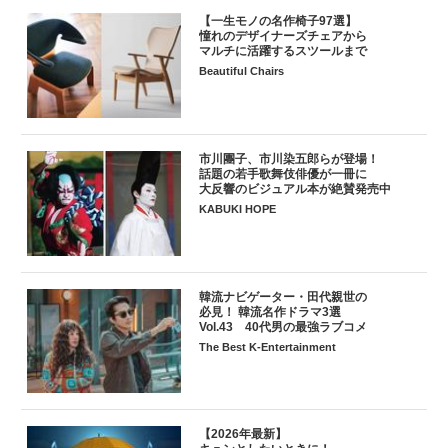
【一生モノの名作椅子97選】
憧れのデザイナーズチェアから
マルチに活躍するスツールまで
Beautiful Chairs
市川團子、市川染五郎らが登場！
話題の若手歌舞伎俳優が一冊に
大反響のビジュアル本が絶賛発売中
KABUKI HOPE
韓流ナビゲーター・田代親世の
必見！ 韓流名作ドラマ3選
Vol.43 40代男の最強ラブコメ
The Best K-Entertainment
【2026年最新】