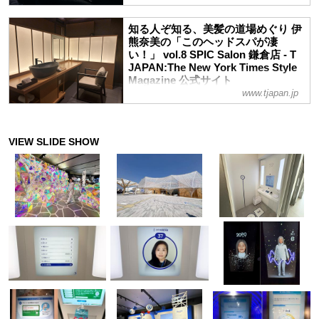
アリーメゾンの展示も必見
いまや国内外で人気を博す「ヘッドス
パ」。この新しい美容文化とマーケットの
知る人ぞ知る、美髪の道場めぐり 伊
登場は、日本の企業「タカラベルモント」
熊奈美の「このヘッドスパが凄
が試行錯誤を重ねて開発したシャンプー台
い！」 vol.8 SPIC Salon 鎌倉店 - T
に端を発するという。開発者の話を聞い
JAPAN:The New York Times Style
た。
Magazine 公式サイト
www.tjapan.jp
全国津々浦々、幾多のサロンを取材してき
た毛髪診断士で美容エディターの伊熊奈美
さんが、大人の髪悩みに応えるヘッドスパ
メニューを実際に体験してレポートする本
連載。第8回は“頭の整体”で髪と頭の形を
整えてくれる「SPIC Salon 鎌倉店」へ！