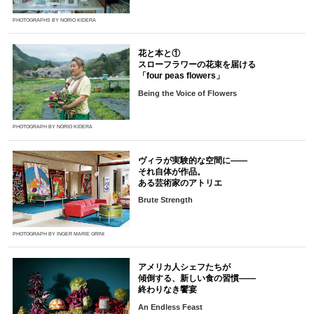
PHOTOGRAPHS BY NORIO KIDERA
花と本と①
スローフラワーの花束を届ける
「four peas flowers」
Being the Voice of Flowers
PHOTOGRAPH BY NORIO KIDERA
ヴィラが実験的な空間に――
それ自体が作品。
ある芸術家のアトリエ
Brute Strength
PHOTOGRAPH BY INGER MARIE GRINI
アメリカ人シェフたちが
傾倒する、新しい食の習慣――
終わりなき饗宴
An Endless Feast