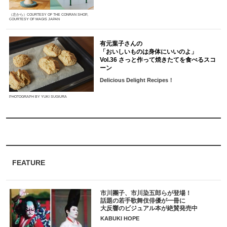
（左から）COURTESY OF THE CONRAN SHOP,
COURTESY OF MAGIS JAPAN
有元葉子さんの
「おいしいものは身体にいいのよ」
Vol.36 さっと作って焼きたてを食べるスコ
ーン
Delicious Delight Recipes！
PHOTOGRAPH BY YUKI SUGIURA
FEATURE
市川團子、市川染五郎らが登場！
話題の若手歌舞伎俳優が一冊に
大反響のビジュアル本が絶賛発売中
KABUKI HOPE