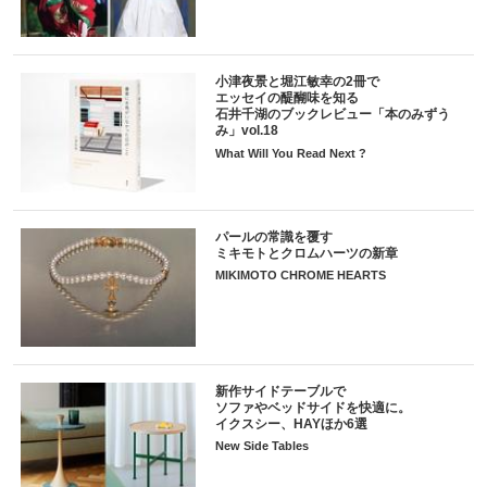
小津夜景と堀江敏幸の2冊で
エッセイの醍醐味を知る
石井千湖のブックレビュー「本のみずう
み」vol.18
What Will You Read Next ?
パールの常識を覆す
ミキモトとクロムハーツの新章
MIKIMOTO CHROME HEARTS
新作サイドテーブルで
ソファやベッドサイドを快適に。
イクスシー、HAYほか6選
New Side Tables