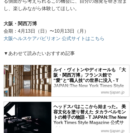
る側面から考えられるこの機会に、自分の感覚を研ぎ澄ま
し、楽しみながら体験してほしい。
大阪・関西万博
会期：4月13日（日）〜10月13日（月）
大阪ヘルスケアパビリオン 公式サイトはこちら
▼あわせて読みたいおすすめ記事
ルイ・ヴィトンやディオールも 「大
阪・関西万博」フランス館で
“愛”と“職人技”の世界に没入 - T
JAPAN:The New York Times Style
Magazine 公式サイト
www.tjapan.jp
ついに開幕した「大阪・関西万博
2025」。フランス館では、いのちの根源
ヘッドスパはここから始まった。 美
である“愛”、そして伝統の“職人技”をテー
容文化を塗り替えた タカラベルモン
マに多彩なインスタレーションやアート作
トの椅子の物語 - T JAPAN:The New
品に出合うことができる。ルイ・ヴィトン
York Times Style Magazine 公式サ
イト
やディオールなど、フランス発のラグジュ
www.tjapan.jp