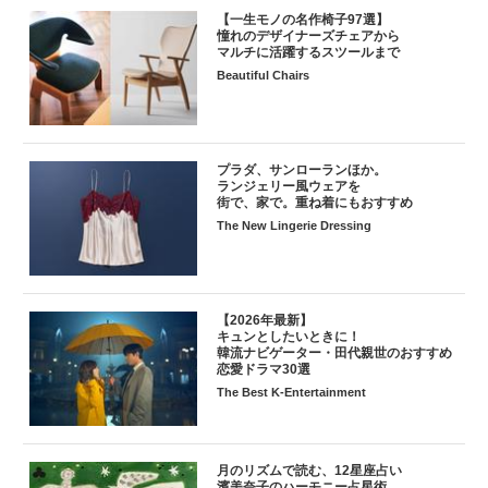
【一生モノの名作椅子97選】
憧れのデザイナーズチェアから
マルチに活躍するスツールまで
Beautiful Chairs
プラダ、サンローランほか。
ランジェリー風ウェアを
街で、家で。重ね着にもおすすめ
The New Lingerie Dressing
【2026年最新】
キュンとしたいときに！
韓流ナビゲーター・田代親世のおすすめ
恋愛ドラマ30選
The Best K-Entertainment
月のリズムで読む、12星座占い
濱美奈子のハーモニー占星術