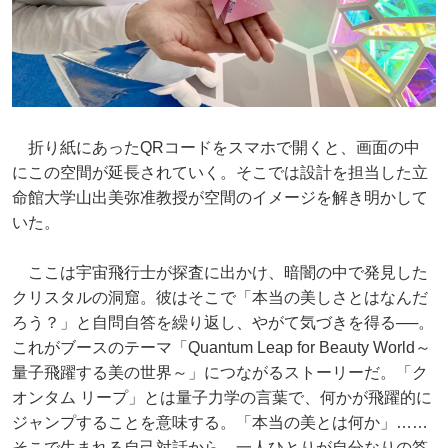
折り紙にあったQRコードをスマホで開くと、画面の中
にこの空間が延長されていく。そこでは設計を担当した立
命館大学山出美弥准教授が空間のイメージを解き明かして
いた。
ここは宇宙飛行士が探査に出かけ、暗闇の中で発見した
クリスタルの洞窟。彼はそこで「本当の美しさとはなんだ
ろう？」と自問自答を繰り返し、やがて気づきを得る──。
これがブースのテーマ「Quantum Leap for Beauty World～
量子飛躍する美の世界～」につながるストーリーだ。「ク
オンタム リープ」とは量子力学の言葉で、何かが飛躍的に
ジャンプすることを意味する。「本当の美とは何か」……
そこで生まれる自己対話から、一人ひとりが自分なりの答