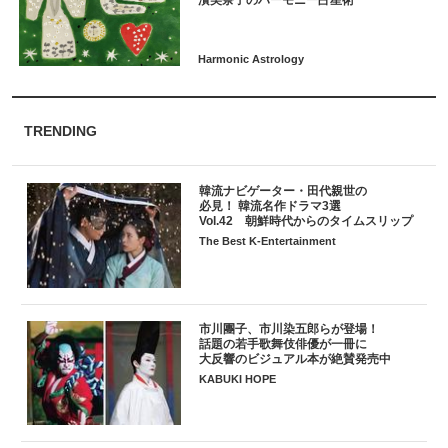
TRENDING
韓流ナビゲーター・田代親世の
必見！ 韓流名作ドラマ3選
Vol.42 朝鮮時代からのタイムスリップ
The Best K-Entertainment
市川團子、市川染五郎らが登場！
話題の若手歌舞伎俳優が一冊に
大反響のビジュアル本が絶賛発売中
KABUKI HOPE