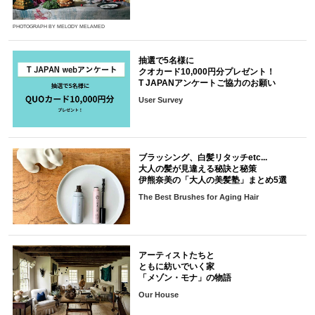
PHOTOGRAPH BY MELODY MELAMED
抽選で5名様に
クオカード10,000円分プレゼント！
T JAPANアンケートご協力のお願い
User Survey
ブラッシング、白髪リタッチetc...
大人の髪が見違える秘訣と秘策
伊熊奈美の「大人の美髪塾」まとめ5選
The Best Brushes for Aging Hair
アーティストたちと
ともに紡いでいく家
「メゾン・モナ」の物語
Our House