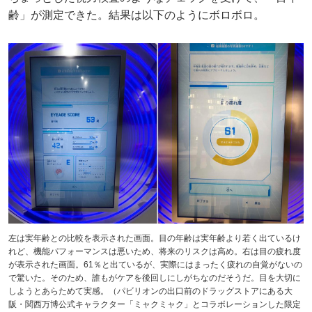
齢」が測定できた。結果は以下のようにボロボロ。
左は実年齢との比較を表示された画面。目の年齢は実年齢より若く出ているけ
れど、機能パフォーマンスは悪いため、将来のリスクは高め。右は目の疲れ度
が表示された画面。61％と出ているが、実際にはまったく疲れの自覚がないの
で驚いた。そのため、誰もがケアを後回しにしがちなのだそうだ。目を大切に
しようとあらためて実感。（パビリオンの出口前のドラッグストアにある大
阪・関西万博公式キャラクター「ミャクミャク」とコラボレーションした限定