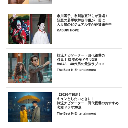
市川團子、市川染五郎らが登場！
話題の若手歌舞伎俳優が一冊に
大反響のビジュアル本が絶賛発売中
KABUKI HOPE
韓流ナビゲーター・田代親世の
必見！ 韓流名作ドラマ3選
Vol.43 40代男の最強ラブコメ
The Best K-Entertainment
【2026年最新】
キュンとしたいときに！
韓流ナビゲーター・田代親世のおすすめ
恋愛ドラマ30選
The Best K-Entertainment