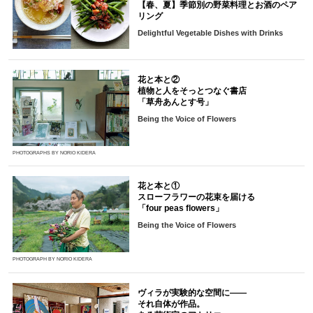
【春、夏】季節別の野菜料理とお酒のペア
リング
Delightful Vegetable Dishes with Drinks
花と本と②
植物と人をそっとつなぐ書店
「草舟あんとす号」
Being the Voice of Flowers
PHOTOGRAPHS BY NORIO KIDERA
花と本と①
スローフラワーの花束を届ける
「four peas flowers」
Being the Voice of Flowers
PHOTOGRAPH BY NORIO KIDERA
ヴィラが実験的な空間に――
それ自体が作品。