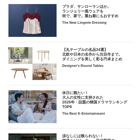
プラダ、サンローランほか。
ランジェリー風ウェアを
街で、家で。重ね着にもおすすめ
The New Lingerie Dressing
【丸テーブルの名品34選】
北欧や日本の名作から注目作まで。
ダイニングを美しく彩る円卓まとめ
Designer's Round Tables
休日に観たい！
大人の女性に支持された
2026年・話題の韓国ドラマランキング
TOP8
The Best K-Entertainment
涙なしには観られない！