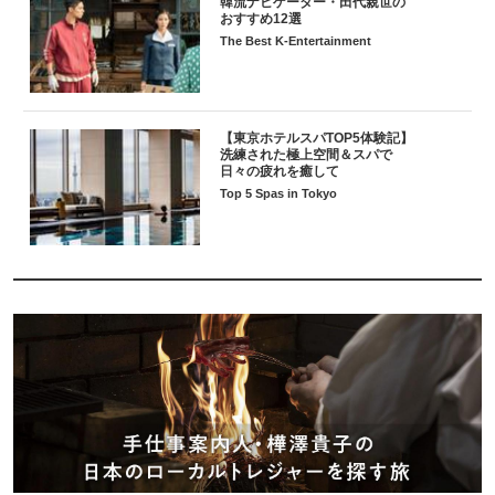
韓流ナビゲーター・田代親世の
おすすめ12選
The Best K-Entertainment
【東京ホテルスパTOP5体験記】
洗練された極上空間＆スパで
日々の疲れを癒して
Top 5 Spas in Tokyo