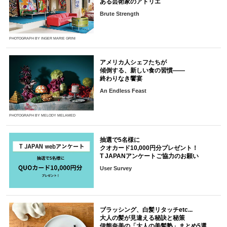
ある芸術家のアトリエ
Brute Strength
PHOTOGRAPH BY INGER MARIE GRINI
アメリカ人シェフたちが
傾倒する、新しい食の習慣――
終わりなき饗宴
An Endless Feast
PHOTOGRAPH BY MELODY MELAMED
抽選で5名様に
クオカード10,000円分プレゼント！
T JAPANアンケートご協力のお願い
User Survey
ブラッシング、白髪リタッチetc...
大人の髪が見違える秘訣と秘策
伊熊奈美の「大人の美髪塾」まとめ5選