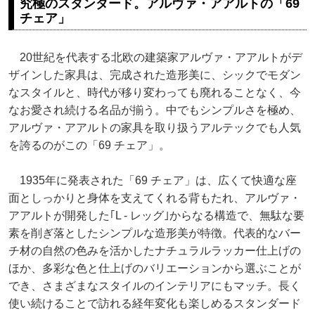
究極のスタンダード。アルヴァ・アアルトの「69
チェア」
20世紀を代表する北欧の建築家アルヴァ・アアルトがデ
ザインした家具は、完成された造形美に、シックでモダン
なスタイルと、時代が移り変わっても廃れることなく、今
なお愛され続ける名品が揃う。中でもシンプルさを極め、
アルヴァ・アアルトの家具を取り扱うアルテックでも人気
を誇るのがこの「69 チェア」。
1935年に発表された「69 チェア」は、広くて快適な座
面としっかりと身体を支えてくれる背もたれ、アルヴァ・
アアルトが開発した｢L - レッグ｣からなる構造で、無駄な要
素を削ぎ落としたシンプルな造形美が特徴。代表的なバー
チ材の自然の色みを活かしたナチュラルラッカー仕上げの
ほか、多彩な色と仕上げのバリエーションから選ぶことが
でき、さまざまなスタイルのインテリアにもマッチ。長く
使い続けることで訪れる経年変化も楽しめるスタンダード