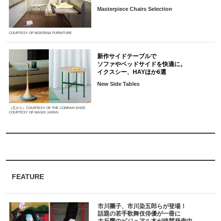
Masterpiece Chairs Selection
COURTESY OF MONTANA FURNITURE
新作サイドテーブルで
ソファやベッドサイドを快適に。
イクスシー、HAYほか6選
New Side Tables
（左から）COURTESY OF THE CONRAN SHOP,
COURTESY OF MAGIS JAPAN
FEATURE
市川團子、市川染五郎らが登場！
話題の若手歌舞伎俳優が一冊に
大反響のビジュアル本が絶賛発売中