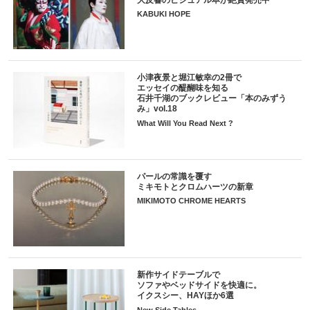
KABUKI HOPE
小津夜景と堀江敏幸の2冊で
エッセイの醍醐味を知る
石井千湖のブックレビュー「本のみずう
み」vol.18
What Will You Read Next ?
パールの常識を覆す
ミキモトとクロムハーツの新章
MIKIMOTO CHROME HEARTS
新作サイドテーブルで
ソファやベッドサイドを快適に。
イクスシー、HAYほか6選
New Side Tables