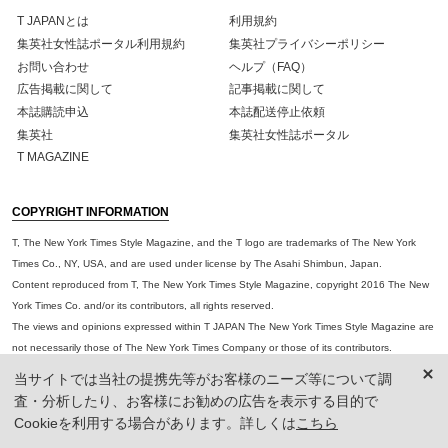
T JAPANとは
利用規約
集英社女性誌ポータル利用規約
集英社プライバシーポリシー
お問い合わせ
ヘルプ（FAQ）
広告掲載に関して
記事掲載に関して
本誌購読申込
本誌配送停止依頼
集英社
集英社女性誌ポータル
T MAGAZINE
COPYRIGHT INFORMATION
T, The New York Times Style Magazine, and the T logo are trademarks of The New York
Times Co., NY, USA, and are used under license by The Asahi Shimbun, Japan.
Content reproduced from T, The New York Times Style Magazine, copyright 2016 The New
York Times Co. and/or its contributors, all rights reserved.
The views and opinions expressed within T JAPAN The New York Times Style Magazine are
not necessarily those of The New York Times Company or those of its contributors.
当サイトでは当社の提携先等がお客様のニーズ等について調
※HAPPY PLUSからの大事なお知らせ
査・分析したり、お客様にお勧めの広告を表示する目的で
※現在、X上でT JAPAN公式アカウントに成りすましたアカウントが発生しています。
Cookieを利用する場合があります。詳しくは
こちら
ロゴや投稿写真を無断で使用したり、プレゼント企画などを行なっている偽アカウントに十分
ご注意ください。