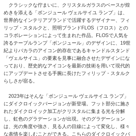
クラシックな佇まいに、クリスタルガラスのベースが煌
めきを添える「ボンジュール ヴェルサイユ ランプ」は、
世界的なインテリアブランドで活躍するデザイナー、フィ
リップ・スタルクと、照明ブランドFLOS（フロス）との
コラボレーションによって生まれた作品。FLOSで人気を
誇るテーブルランプ「ボンジュール」のデザインに、19世
紀よりバカラのアイコン的存在であるキャンドルスタンド
「ヴェルサイユ」の要素を見事に融合させたデザインにな
っており、歴史的なアイコンを最新の技術を用いて現代的
にアップデートさせる手腕に長けたフィリップ・スタルク
らしさが宿る。
2023年はそんな「ボンジュール ヴェルサイユ ランプ」
にダイクロイックバージョンが新登場。フット部分に施さ
れたダイクロイック加工がクリスタルに集まる光を分解
し、虹色のグラデーションが出現。そのグラデーション
は、光の角度や強さ、見る人の目線によって変化し、様々
な表情を楽しむことができる。こちらのダイクロイックバ