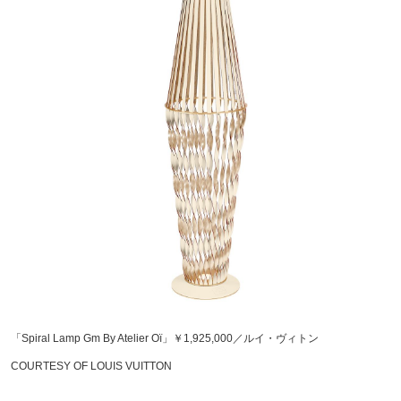
「Spiral Lamp Gm By Atelier Oï」￥1,925,000／ルイ・ヴィトン
COURTESY OF LOUIS VUITTON