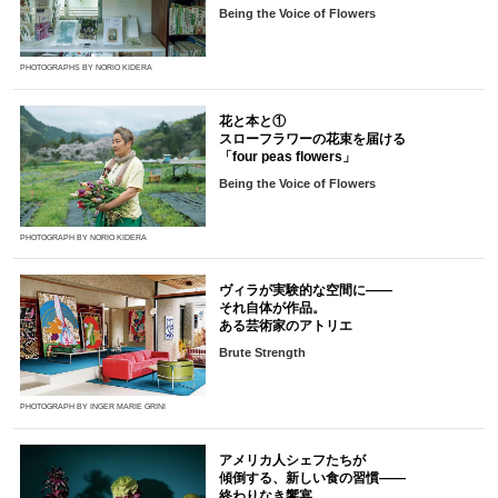
Being the Voice of Flowers
PHOTOGRAPHS BY NORIO KIDERA
花と本と①
スローフラワーの花束を届ける
「four peas flowers」
Being the Voice of Flowers
PHOTOGRAPH BY NORIO KIDERA
ヴィラが実験的な空間に――
それ自体が作品。
ある芸術家のアトリエ
Brute Strength
PHOTOGRAPH BY INGER MARIE GRINI
アメリカ人シェフたちが
傾倒する、新しい食の習慣――
終わりなき饗宴