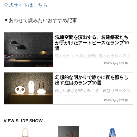
公式サイトはこちら
▼あわせて読みたいおすすめ記事
洗練空間を演出する、名建築家たち
が手がけたアートピースなランプ10
選
暖かな灯りと共に空間に豊かな表情を添え
てくれるランプは、とびきりセンスの良い
www.tjapan.jp
ものを選びたい。そこで、名建築家たちが
手がけた美しいランプを厳選紹介。モダニ
幻想的な明かりで静かに夜を照らし
ズムを牽引した名作から近年の注目作ま
出す注目のランプ10選
で、アートフルなランプをチェックして
厳しい暑さが続く今こそ、夜はリラックス
できる明かりの中で体と心を休めたい。そ
www.tjapan.jp
こで今回は、夜のムードに寄り添う、静か
で美しい光を放つランプを厳選紹介。煌め
く星のように、あるいは優しく照らす月明
かりのように、幻想的な明かりで心からリ
ラックスできる夜のひとときを過ごしてみ
ては