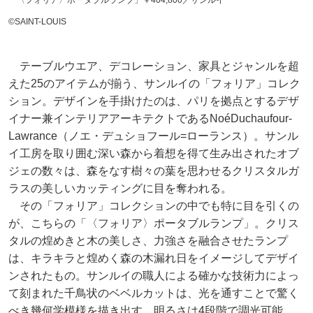
「〈フォリア〉ポータブルランプ」￥404,800／サンルイ
©SAINT-LOUIS
テーブルウエア、デコレーション、家具とジャンルを超
えた25のアイテムが揃う、サンルイの「フォリア」コレク
ション。デザインを手掛けたのは、パリを拠点とするデザ
イナー兼インテリアアーキテクトであるNoéDuchaufour-
Lawrance（ノエ・デュショフール=ローランス）。サンル
イ工房を取り囲む深い森から着想を得て生み出されたオブ
ジェの数々は、森をなす樹々の葉を思わせるクリスタルガ
ラスの美しいカッティングに目を奪われる。
その「フォリア」コレクションの中でも特に目を引くの
が、こちらの「〈フォリア〉ポータブルランプ」。クリス
タルの煌めきと木の美しさ、力強さを融合させたランプ
は、キラキラと煌めく森の木漏れ日をイメージしてデザイ
ンされたもの。サンルイの職人による確かな技術力によっ
て刻まれた千鳥状のベベルカットは、光を通すことで驚く
べき幾何学模様を描き出す。明るさは4段階で調光可能。