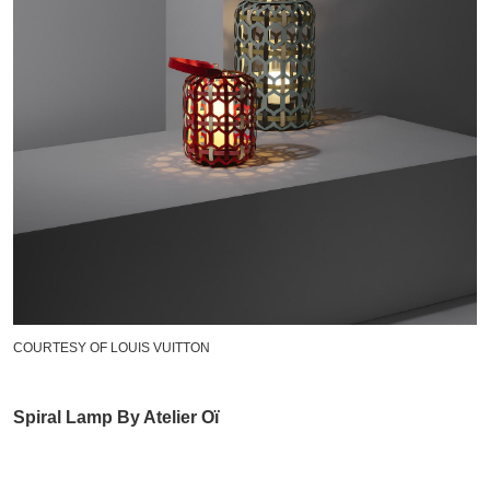
COURTESY OF LOUIS VUITTON
Spiral Lamp By Atelier Oï