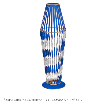
「Spiral Lamp Pm By Atelier Oï」￥1,732,500／ルイ・ヴィトン