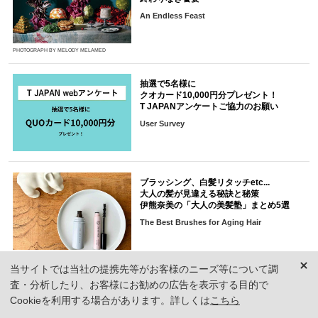
An Endless Feast
PHOTOGRAPH BY MELODY MELAMED
抽選で5名様に
クオカード10,000円分プレゼント！
T JAPANアンケートご協力のお願い
User Survey
ブラッシング、白髪リタッチetc...
大人の髪が見違える秘訣と秘策
伊熊奈美の「大人の美髪塾」まとめ5選
The Best Brushes for Aging Hair
当サイトでは当社の提携先等がお客様のニーズ等について調
アーティストたちと
査・分析したり、お客様にお勧めの広告を表示する目的で
ともに紡いでいく家
Cookieを利用する場合があります。詳しくは
こちら
「メゾン・モナ」の物語