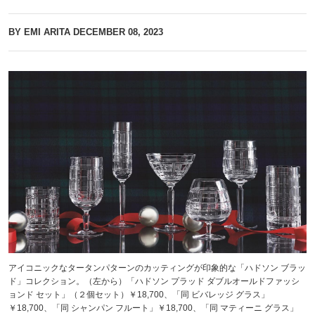
BY EMI ARITA
DECEMBER 08, 2023
アイコニックなタータンパターンのカッティングが印象的な「ハドソン ブラッ
ド」コレクション。（左から）「ハドソン プラッド ダブルオールドファッシ
ョンド セット」（２個セット）￥18,700、「同 ビバレッジ グラス」
￥18,700、「同 シャンパン フルート」￥18,700、「同 マティーニ グラス」