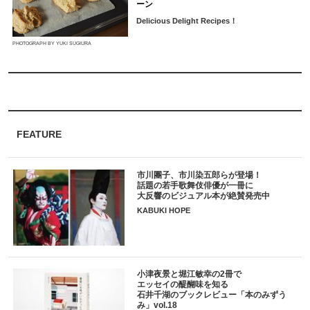
ーン
Delicious Delight Recipes！
PHOTOGRAPH BY YUKI SUGIURA
FEATURE
市川團子、市川染五郎らが登場！
話題の若手歌舞伎俳優が一冊に
大反響のビジュアル本が絶賛発売中
KABUKI HOPE
小津夜景と堀江敏幸の2冊で
エッセイの醍醐味を知る
石井千湖のブックレビュー「本のみずう
み」vol.18