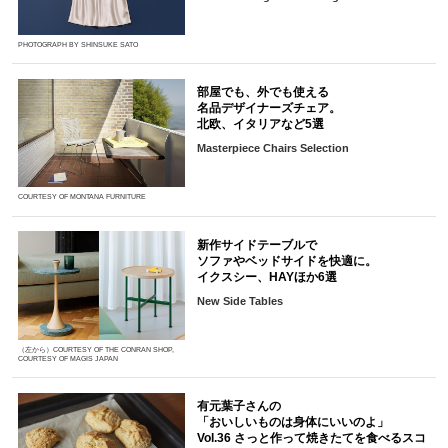
PHOTOGRAPH BY SHINSUKE SATO
部屋でも、外でも使える
名品デザイナーズチェア。
北欧、イタリアなど5選
Masterpiece Chairs Selection
COURTESY OF MONTANA FURNITURE
新作サイドテーブルで
ソファやベッドサイドを快適に。
イクスシー、HAYほか6選
New Side Tables
（左から）COURTESY OF THE CONRAN SHOP,
COURTESY OF MAGIS JAPAN
有元葉子さんの
「おいしいものは身体にいいのよ」
Vol.36 さっと作って焼きたてを食べるスコ