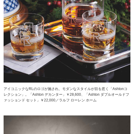
アイコニックなRLのロゴが施され、モダンなスタイルが目を惹く「Ashtonコ
レクション」。「Ashton デカンター」￥28,600、「Ashton ダブルオールドフ
ァッションド セット」￥22,000／ラルフ ローレン ホーム