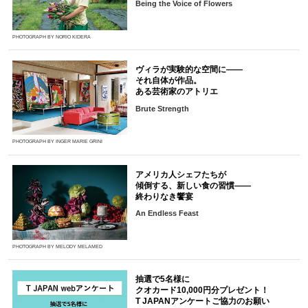
Being the Voice of Flowers
PHOTOGRAPH BY NORIO KIDERA
ヴィラが実験的な空間に――
それ自体が作品。
ある芸術家のアトリエ
Brute Strength
PHOTOGRAPH BY INGER MARIE GRINI
アメリカ人シェフたちが
傾倒する、新しい食の習慣――
終わりなき饗宴
An Endless Feast
PHOTOGRAPH BY MELODY MELAMED
抽選で5名様に
クオカード10,000円分プレゼント！
T JAPANアンケートご協力のお願い