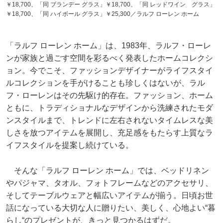
￥18,700、「同 ブランデー グラス」￥18,700、「同 レッドワイン グラス」
￥18,700、「同 ハイボール グラス」￥25,300／ラルフ ローレン ホーム
「ラルフ ローレン ホーム」は、1983年、ラルフ・ローレ
ンが家族と過ごす空間を彩るべく発表したホームコレクシ
ョン。今でこそ、ファッションデザイナーがライフスタイ
ルコレクションを手がけることも珍しくはないが、ラル
フ・ローレンはその先駆け的存在。ファッション、ホーム
ともに、トラディショナルなデザインから洗練されたモダ
ンスタイルまで、トレンドに左右されないタイムレスな美
しさを放つアイテムを展開し、充足感をもたらす上質なラ
イフスタイルを提案し続けている。
そんな「ラルフ ローレン ホーム」では、ベッドリネン
やパジャマ、タオル、フォトフレームなどのアクセサリ、
そしてテーブルウェアと幅広いアイテムが揃う。日頃お世
話になっている大切な人に贈りたい、美しく、心地よい“暮
らし“のプレゼントが、きっと見つかるはずだ。