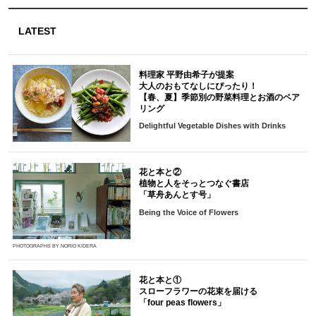
LATEST
料理家 平野由希子が提案
大人のおもてなしにぴったり！
【春、夏】季節別の野菜料理とお酒のペア
リング
Delightful Vegetable Dishes with Drinks
花と本と②
植物と人をそっとつなぐ書店
「草舟あんとす号」
Being the Voice of Flowers
PHOTOGRAPHS BY NORIO KIDERA
花と本と①
スローフラワーの花束を届ける
「four peas flowers」