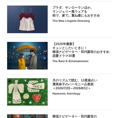
プラダ、サンローランほか。
ランジェリー風ウェアを
街で、家で。重ね着にもおすすめ
The New Lingerie Dressing
【2026年最新】
キュンとしたいときに！
韓流ナビゲーター・田代親世のおすすめ
恋愛ドラマ30選
The Best K-Entertainment
月のリズムで読む、12星座占い
濱美奈子のハーモニー占星術
＜2026/7/29～2026/8/12＞
Harmonic Astrology
韓流ナビゲーター・田代親世の