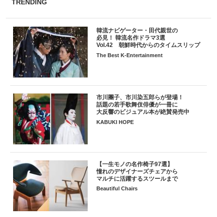
TRENDING
韓流ナビゲーター・田代親世の
必見！ 韓流名作ドラマ3選
Vol.42 朝鮮時代からのタイムスリップ
The Best K-Entertainment
市川團子、市川染五郎らが登場！
話題の若手歌舞伎俳優が一冊に
大反響のビジュアル本が絶賛発売中
KABUKI HOPE
【一生モノの名作椅子97選】
憧れのデザイナーズチェアから
マルチに活躍するスツールまで
Beautiful Chairs