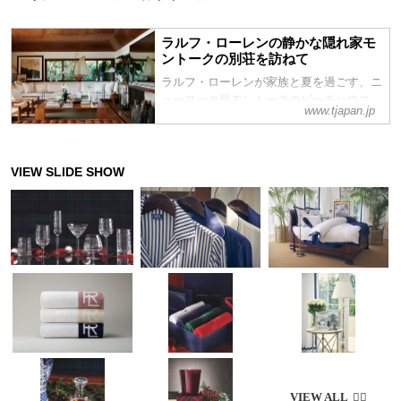
ラルフ・ローレンの静かな隠れ家モ
ントークの別荘を訪ねて
ラルフ・ローレンが家族と夏を過ごす、ニ
ューヨーク州モントークのビーチハウス。
www.tjapan.jp
世界的デザイナーが心から寛ぎ、愛するも
のだけで満たされたその家は、海と緑に埋
もれてひっそりと佇んでいた