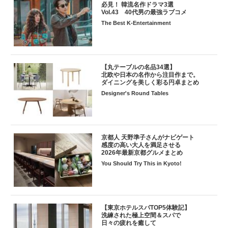
必見！ 韓流名作ドラマ3選
Vol.43 40代男の最強ラブコメ
The Best K-Entertainment
【丸テーブルの名品34選】
北欧や日本の名作から注目作まで。
ダイニングを美しく彩る円卓まとめ
Designer's Round Tables
京都人 天野準子さんがナビゲート
感度の高い大人を満足させる
2026年最新京都グルメまとめ
You Should Try This in Kyoto!
【東京ホテルスパTOP5体験記】
洗練された極上空間＆スパで
日々の疲れを癒して