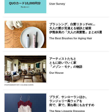
User Survey
ブラッシング、白髪リタッチetc...
大人の髪が見違える秘訣と秘策
伊熊奈美の「大人の美髪塾」まとめ5選
The Best Brushes for Aging Hair
アーティストたちと
ともに紡いでいく家
「メゾン・モナ」の物語
Our House
PHOTOGRAPH BY JULIANA SOHN
プラダ、サンローランほか。
ランジェリー風ウェアを
街で、家で。重ね着にもおすすめ
The New Lingerie Dressing