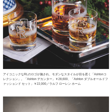
アイコニックなRLのロゴが施され、モダンなスタイルが目を惹く「Ashtonコ
レクション」。「Ashton デカンター」￥28,600、「Ashton ダブルオールドフ
ァッションド セット」￥22,000／ラルフ ローレン ホーム