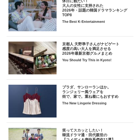
休日に観たい！
大人の女性に支持された
2026年・話題の韓国ドラマランキング
TOP8
The Best K-Entertainment
京都人 天野準子さんがナビゲート
感度の高い大人を満足させる
2026年最新京都グルメまとめ
You Should Try This in Kyoto!
プラダ、サンローランほか。
ランジェリー風ウェアを
街で、家で。重ね着にもおすすめ
The New Lingerie Dressing
笑ってスカッとしたい！
韓流ドラマ通・田代親世の
【コメディ＆痛快系傑作11選】