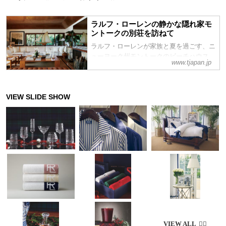
ラルフ・ローレンの静かな隠れ家モ
ントークの別荘を訪ねて
ラルフ・ローレンが家族と夏を過ごす、ニ
ューヨーク州モントークのビーチハウス。
www.tjapan.jp
世界的デザイナーが心から寛ぎ、愛するも
のだけで満たされたその家は、海と緑に埋
もれてひっそりと佇んでいた