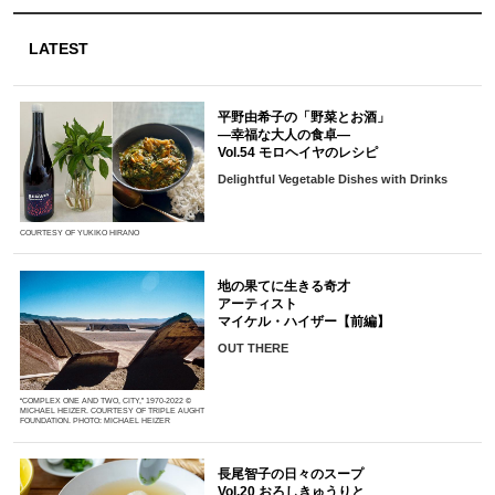
LATEST
平野由希子の「野菜とお酒」
―幸福な大人の食卓―
Vol.54 モロヘイヤのレシピ
Delightful Vegetable Dishes with Drinks
COURTESY OF YUKIKO HIRANO
地の果てに生きる奇才
アーティスト
マイケル・ハイザー【前編】
OUT THERE
“COMPLEX ONE AND TWO, CITY,” 1970-2022 ©
MICHAEL HEIZER. COURTESY OF TRIPLE AUGHT
FOUNDATION. PHOTO: MICHAEL HEIZER
長尾智子の日々のスープ
Vol.20 おろしきゅうりと