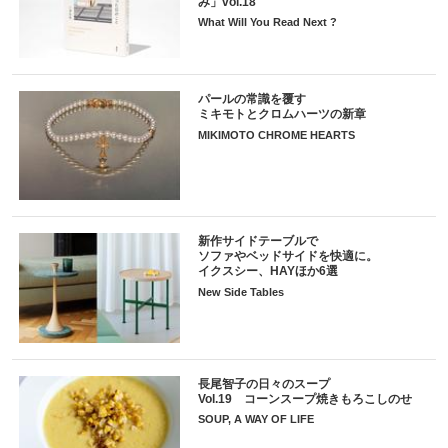
み」vol.18
What Will You Read Next ?
パールの常識を覆す
ミキモトとクロムハーツの新章
MIKIMOTO CHROME HEARTS
新作サイドテーブルで
ソファやベッドサイドを快適に。
イクスシー、HAYほか6選
New Side Tables
長尾智子の日々のスープ
Vol.19 コーンスープ焼きもろこしのせ
SOUP, A WAY OF LIFE