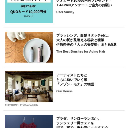
クオカード10,000円分プレゼント！
T JAPANアンケートご協力のお願い
User Survey
ブラッシング、白髪リタッチetc...
大人の髪が見違える秘訣と秘策
伊熊奈美の「大人の美髪塾」まとめ5選
The Best Brushes for Aging Hair
アーティストたちと
ともに紡いでいく家
「メゾン・モナ」の物語
Our House
PHOTOGRAPH BY JULIANA SOHN
プラダ、サンローランほか。
ランジェリー風ウェアを
街で、家で。重ね着にもおすすめ