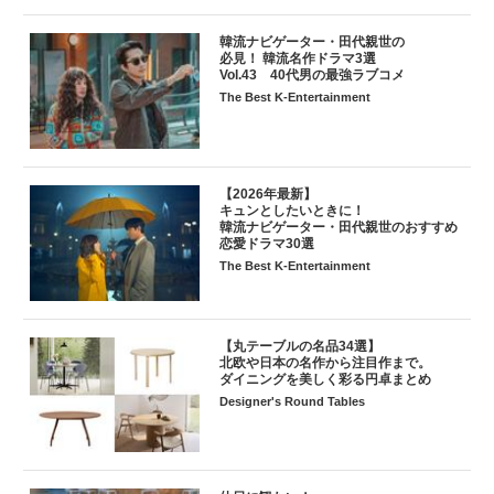
韓流ナビゲーター・田代親世の
必見！ 韓流名作ドラマ3選
Vol.43 40代男の最強ラブコメ
The Best K-Entertainment
【2026年最新】
キュンとしたいときに！
韓流ナビゲーター・田代親世のおすすめ
恋愛ドラマ30選
The Best K-Entertainment
【丸テーブルの名品34選】
北欧や日本の名作から注目作まで。
ダイニングを美しく彩る円卓まとめ
Designer's Round Tables