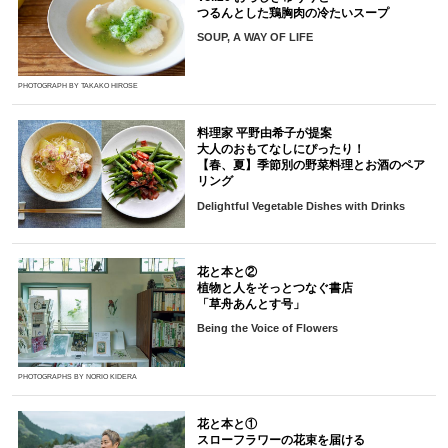
つるんとした鶏胸肉の冷たいスープ
SOUP, A WAY OF LIFE
PHOTOGRAPH BY TAKAKO HIROSE
料理家 平野由希子が提案
大人のおもてなしにぴったり！
【春、夏】季節別の野菜料理とお酒のペア
リング
Delightful Vegetable Dishes with Drinks
花と本と②
植物と人をそっとつなぐ書店
「草舟あんとす号」
Being the Voice of Flowers
PHOTOGRAPHS BY NORIO KIDERA
花と本と①
スローフラワーの花束を届ける