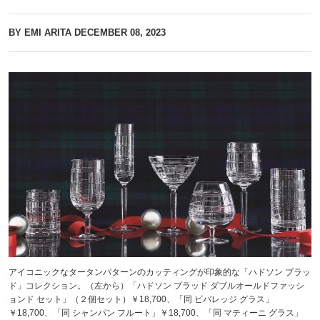
BY EMI ARITA
DECEMBER 08, 2023
アイコニックなタータンパターンのカッティングが印象的な「ハドソン ブラッ
ド」コレクション。（左から）「ハドソン プラッド ダブルオールドファッシ
ョンド セット」（２個セット）￥18,700、「同 ビバレッジ グラス」
￥18,700、「同 シャンパン フルート」￥18,700、「同 マティーニ グラス」