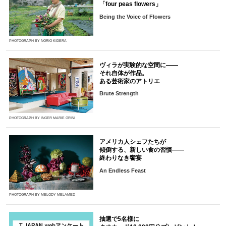
「four peas flowers」
Being the Voice of Flowers
PHOTOGRAPH BY NORIO KIDERA
ヴィラが実験的な空間に――
それ自体が作品。
ある芸術家のアトリエ
Brute Strength
PHOTOGRAPH BY INGER MARIE GRINI
アメリカ人シェフたちが
傾倒する、新しい食の習慣――
終わりなき饗宴
An Endless Feast
PHOTOGRAPH BY MELODY MELAMED
抽選で5名様に