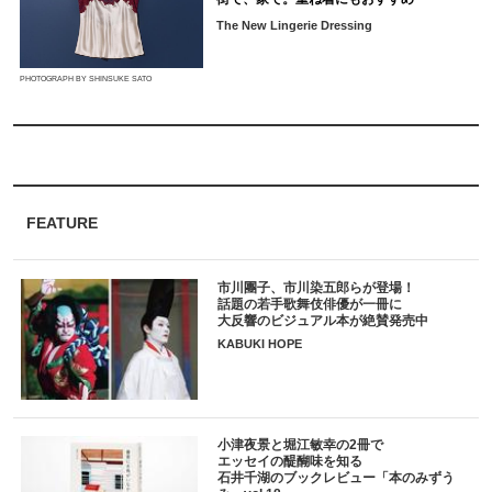
The New Lingerie Dressing
PHOTOGRAPH BY SHINSUKE SATO
FEATURE
市川團子、市川染五郎らが登場！
話題の若手歌舞伎俳優が一冊に
大反響のビジュアル本が絶賛発売中
KABUKI HOPE
小津夜景と堀江敏幸の2冊で
エッセイの醍醐味を知る
石井千湖のブックレビュー「本のみずう