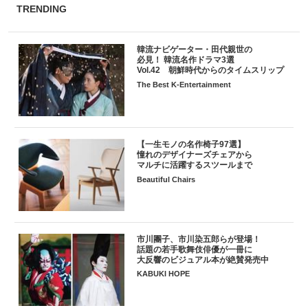
TRENDING
韓流ナビゲーター・田代親世の
必見！ 韓流名作ドラマ3選
Vol.42 朝鮮時代からのタイムスリップ
The Best K-Entertainment
【一生モノの名作椅子97選】
憧れのデザイナーズチェアから
マルチに活躍するスツールまで
Beautiful Chairs
市川團子、市川染五郎らが登場！
話題の若手歌舞伎俳優が一冊に
大反響のビジュアル本が絶賛発売中
KABUKI HOPE