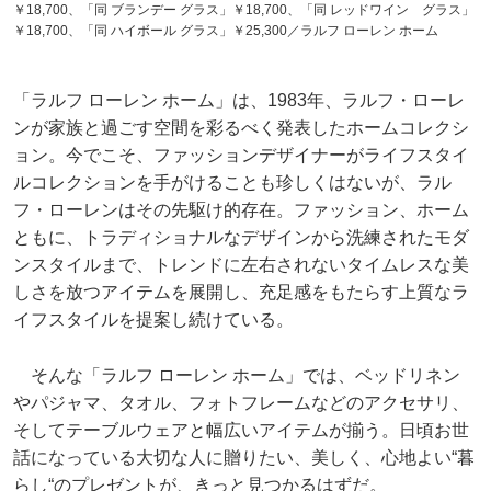
￥18,700、「同 ブランデー グラス」￥18,700、「同 レッドワイン グラス」
￥18,700、「同 ハイボール グラス」￥25,300／ラルフ ローレン ホーム
「ラルフ ローレン ホーム」は、1983年、ラルフ・ローレ
ンが家族と過ごす空間を彩るべく発表したホームコレクシ
ョン。今でこそ、ファッションデザイナーがライフスタイ
ルコレクションを手がけることも珍しくはないが、ラル
フ・ローレンはその先駆け的存在。ファッション、ホーム
ともに、トラディショナルなデザインから洗練されたモダ
ンスタイルまで、トレンドに左右されないタイムレスな美
しさを放つアイテムを展開し、充足感をもたらす上質なラ
イフスタイルを提案し続けている。
そんな「ラルフ ローレン ホーム」では、ベッドリネン
やパジャマ、タオル、フォトフレームなどのアクセサリ、
そしてテーブルウェアと幅広いアイテムが揃う。日頃お世
話になっている大切な人に贈りたい、美しく、心地よい“暮
らし“のプレゼントが、きっと見つかるはずだ。