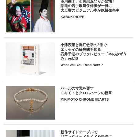
市川團子、市川染五郎らが登場！
話題の若手歌舞伎俳優が一冊に
大反響のビジュアル本が絶賛発売中
KABUKI HOPE
小津夜景と堀江敏幸の2冊で
エッセイの醍醐味を知る
石井千湖のブックレビュー「本のみずう
み」vol.18
What Will You Read Next ?
パールの常識を覆す
ミキモトとクロムハーツの新章
MIKIMOTO CHROME HEARTS
新作サイドテーブルで
ソファやベッドサイドを快適に。