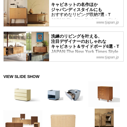
キャビネットの名作ほか
ジャパンディスタイルにも
おすすめなリビング収納7選 - T
JAPAN:The New York Times Style
www.tjapan.jp
Magazine 公式サイト
ニュートラルカラーでまとめたナチュラル
洗練のリビングを叶える、
スタイルや、北欧の雰囲気と日本の和のス
注目デザイナーのおしゃれな
タイルを合わせた注目のジャパンディスタ
キャビネット＆サイドボード6選 - T
イルにもおすすめの、キャビネット＆サイ
JAPAN:The New York Times Style
ドボードを厳選紹介。散らかりがちなリビ
Magazine 公式サイト
www.tjapan.jp
ングは、アルヴァ・アアルトの名作復刻版
物があふれ、ついつい散らかりがちなリビ
ほか、シンプルで機能的なデザイナーズ収
ングを整えてくれるのキャビネットやサイ
納でスッキリ整頓！
ドボードより、世界的なデザイナーたちが
手掛けた注目作を厳選紹介。佇まいも美し
く、機能的な収納で、いつも心地よく、快
適な住まいを目指して