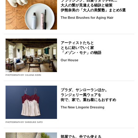
ブラッシング、白髪リタッチetc...
大人の髪が見違える秘訣と秘策
伊熊奈美の「大人の美髪塾」まとめ5選
The Best Brushes for Aging Hair
アーティストたちと
ともに紡いでいく家
「メゾン・モナ」の物語
Our House
PHOTOGRAPH BY JULIANA SOHN
プラダ、サンローランほか。
ランジェリー風ウェアを
街で、家で。重ね着にもおすすめ
The New Lingerie Dressing
PHOTOGRAPH BY SHINSUKE SATO
部屋でも、外でも使える