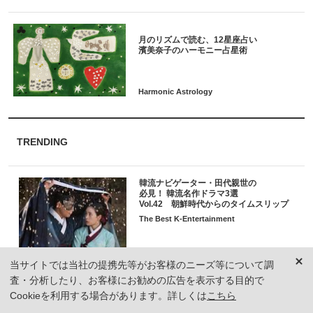
月のリズムで読む、12星座占い
TRENDING
韓流ナビゲーター・田代親世の
必見！ 韓流名作ドラマ3選
Vol.42 朝鮮時代からのタイムスリップ
The Best K-Entertainment
当サイトでは当社の提携先等がお客様のニーズ等について調
査・分析したり、お客様にお勧めの広告を表示する目的で
【一生モノの名作椅子97選】
憧れのデザイナーズチェアから
Cookieを利用する場合があります。詳しくは
こちら
マルチに活躍するスツールまで