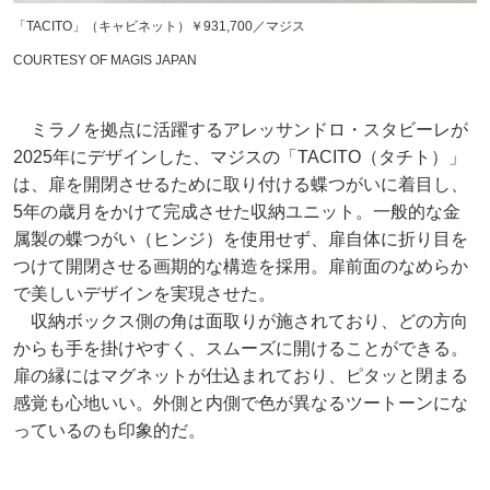
「TACITO」（キャビネット）￥931,700／マジス
COURTESY OF MAGIS JAPAN
ミラノを拠点に活躍するアレッサンドロ・スタビーレが
2025年にデザインした、マジスの「TACITO（タチト）」
は、扉を開閉させるために取り付ける蝶つがいに着目し、
5年の歳月をかけて完成させた収納ユニット。一般的な金
属製の蝶つがい（ヒンジ）を使用せず、扉自体に折り目を
つけて開閉させる画期的な構造を採用。扉前面のなめらか
で美しいデザインを実現させた。
収納ボックス側の角は面取りが施されており、どの方向
からも手を掛けやすく、スムーズに開けることができる。
扉の縁にはマグネットが仕込まれており、ピタッと閉まる
感覚も心地いい。外側と内側で色が異なるツートーンにな
っているのも印象的だ。