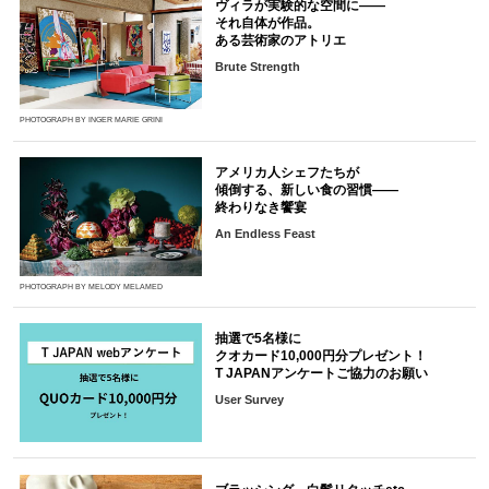
ヴィラが実験的な空間に――
それ自体が作品。
ある芸術家のアトリエ
Brute Strength
PHOTOGRAPH BY INGER MARIE GRINI
アメリカ人シェフたちが
傾倒する、新しい食の習慣――
終わりなき饗宴
An Endless Feast
PHOTOGRAPH BY MELODY MELAMED
抽選で5名様に
クオカード10,000円分プレゼント！
T JAPANアンケートご協力のお願い
User Survey