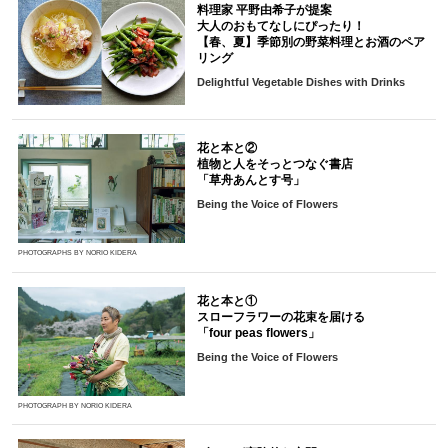
料理家 平野由希子が提案
大人のおもてなしにぴったり！
【春、夏】季節別の野菜料理とお酒のペア
リング
Delightful Vegetable Dishes with Drinks
花と本と②
植物と人をそっとつなぐ書店
「草舟あんとす号」
Being the Voice of Flowers
PHOTOGRAPHS BY NORIO KIDERA
花と本と①
スローフラワーの花束を届ける
「four peas flowers」
Being the Voice of Flowers
PHOTOGRAPH BY NORIO KIDERA