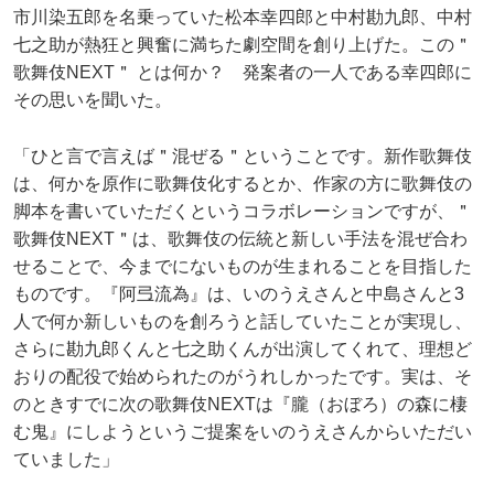
市川染五郎を名乗っていた松本幸四郎と中村勘九郎、中村
七之助が熱狂と興奮に満ちた劇空間を創り上げた。この＂
歌舞伎NEXT＂ とは何か？ 発案者の一人である幸四郎に
その思いを聞いた。
「ひと言で言えば＂混ぜる＂ということです。新作歌舞伎
は、何かを原作に歌舞伎化するとか、作家の方に歌舞伎の
脚本を書いていただくというコラボレーションですが、＂
歌舞伎NEXT＂は、歌舞伎の伝統と新しい手法を混ぜ合わ
せることで、今までにないものが生まれることを目指した
ものです。『阿弖流為』は、いのうえさんと中島さんと3
人で何か新しいものを創ろうと話していたことが実現し、
さらに勘九郎くんと七之助くんが出演してくれて、理想ど
おりの配役で始められたのがうれしかったです。実は、そ
のときすでに次の歌舞伎NEXTは『朧（おぼろ）の森に棲
む鬼』にしようというご提案をいのうえさんからいただい
ていました」