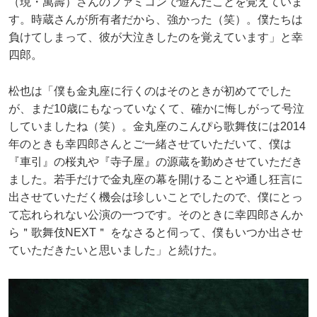
（現・萬壽）さんのファミコンで遊んだことを覚えていま
す。時蔵さんが所有者だから、強かった（笑）。僕たちは
負けてしまって、彼が大泣きしたのを覚えています」と幸
四郎。
松也は「僕も金丸座に行くのはそのときが初めてでした
が、まだ10歳にもなっていなくて、確かに悔しがって号泣
していましたね（笑）。金丸座のこんぴら歌舞伎には2014
年のときも幸四郎さんとご一緒させていただいて、僕は
『車引』の桜丸や『寺子屋』の源蔵を勤めさせていただき
ました。若手だけで金丸座の幕を開けることや通し狂言に
出させていただく機会は珍しいことでしたので、僕にとっ
て忘れられない公演の一つです。そのときに幸四郎さんか
ら＂歌舞伎NEXT＂ をなさると伺って、僕もいつか出させ
ていただきたいと思いました」と続けた。