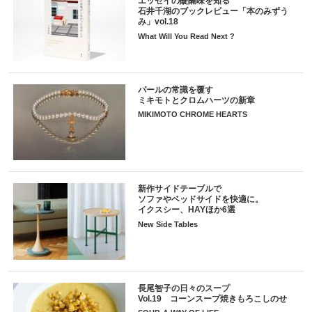
エッセイの醍醐味を知る
石井千湖のブックレビュー「本のみずう
み」vol.18
What Will You Read Next ?
パールの常識を覆す
ミキモトとクロムハーツの新章
MIKIMOTO CHROME HEARTS
新作サイドテーブルで
ソファやベッドサイドを快適に。
イクスシー、HAYほか6選
New Side Tables
長尾智子の日々のスープ
Vol.19 コーンスープ焼きもろこしのせ