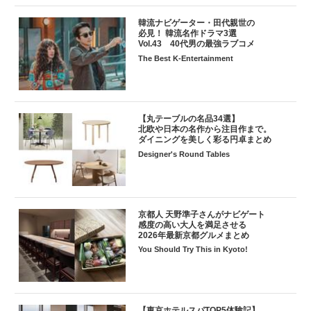
韓流ナビゲーター・田代親世の
必見！ 韓流名作ドラマ3選
Vol.43 40代男の最強ラブコメ
The Best K-Entertainment
【丸テーブルの名品34選】
北欧や日本の名作から注目作まで。
ダイニングを美しく彩る円卓まとめ
Designer's Round Tables
京都人 天野準子さんがナビゲート
感度の高い大人を満足させる
2026年最新京都グルメまとめ
You Should Try This in Kyoto!
【東京ホテルスパTOP5体験記】