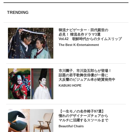
TRENDING
韓流ナビゲーター・田代親世の
必見！ 韓流名作ドラマ3選
Vol.42 朝鮮時代からのタイムスリップ
The Best K-Entertainment
市川團子、市川染五郎らが登場！
話題の若手歌舞伎俳優が一冊に
大反響のビジュアル本が絶賛発売中
KABUKI HOPE
【一生モノの名作椅子97選】
憧れのデザイナーズチェアから
マルチに活躍するスツールまで
Beautiful Chairs