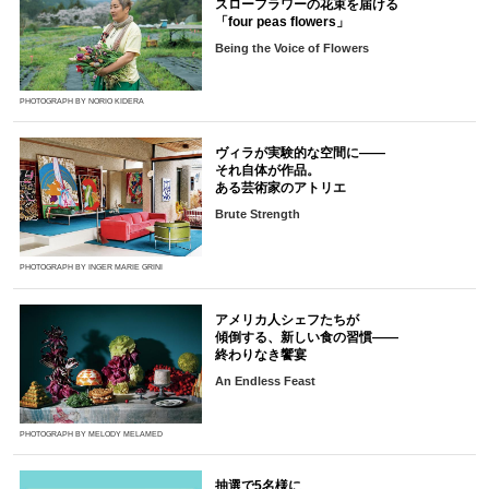
スローフラワーの花束を届ける
「four peas flowers」
Being the Voice of Flowers
PHOTOGRAPH BY NORIO KIDERA
ヴィラが実験的な空間に――
それ自体が作品。
ある芸術家のアトリエ
Brute Strength
PHOTOGRAPH BY INGER MARIE GRINI
アメリカ人シェフたちが
傾倒する、新しい食の習慣――
終わりなき饗宴
An Endless Feast
PHOTOGRAPH BY MELODY MELAMED
抽選で5名様に