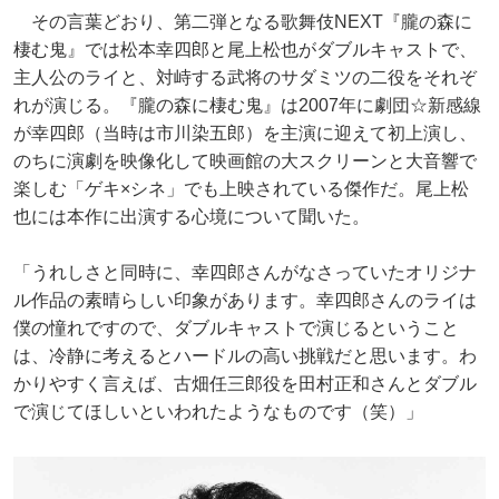
その言葉どおり、第二弾となる歌舞伎NEXT『朧の森に
棲む鬼』では松本幸四郎と尾上松也がダブルキャストで、
主人公のライと、対峙する武将のサダミツの二役をそれぞ
れが演じる。『朧の森に棲む鬼』は2007年に劇団☆新感線
が幸四郎（当時は市川染五郎）を主演に迎えて初上演し、
のちに演劇を映像化して映画館の大スクリーンと大音響で
楽しむ「ゲキ×シネ」でも上映されている傑作だ。尾上松
也には本作に出演する心境について聞いた。
「うれしさと同時に、幸四郎さんがなさっていたオリジナ
ル作品の素晴らしい印象があります。幸四郎さんのライは
僕の憧れですので、ダブルキャストで演じるということ
は、冷静に考えるとハードルの高い挑戦だと思います。わ
かりやすく言えば、古畑任三郎役を田村正和さんとダブル
で演じてほしいといわれたようなものです（笑）」