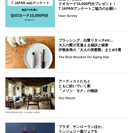
クオカード10,000円分プレゼント！
T JAPANアンケートご協力のお願い
User Survey
ブラッシング、白髪リタッチetc...
大人の髪が見違える秘訣と秘策
伊熊奈美の「大人の美髪塾」まとめ5選
The Best Brushes for Aging Hair
アーティストたちと
ともに紡いでいく家
「メゾン・モナ」の物語
Our House
PHOTOGRAPH BY JULIANA SOHN
プラダ、サンローランほか。
ランジェリー風ウェアを