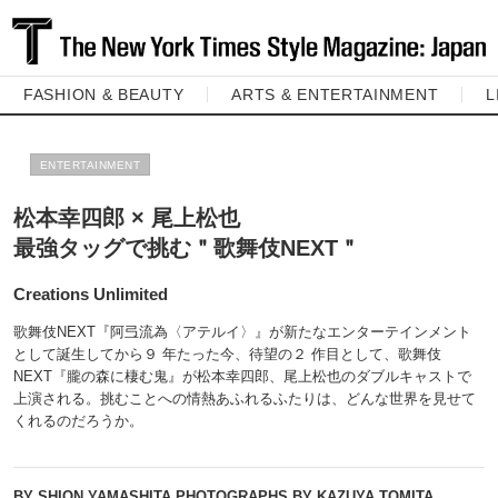
FASHION & BEAUTY
ARTS & ENTERTAINMENT
L
ENTERTAINMENT
松本幸四郎 × 尾上松也
最強タッグで挑む＂歌舞伎NEXT＂
Creations Unlimited
歌舞伎NEXT『阿弖流為〈アテルイ〉』が新たなエンターテインメント
として誕生してから９ 年たった今、待望の２ 作目として、歌舞伎
NEXT『朧の森に棲む鬼』が松本幸四郎、尾上松也のダブルキャストで
上演される。挑むことへの情熱あふれるふたりは、どんな世界を見せて
くれるのだろうか。
BY SHION YAMASHITA PHOTOGRAPHS BY KAZUYA TOMITA