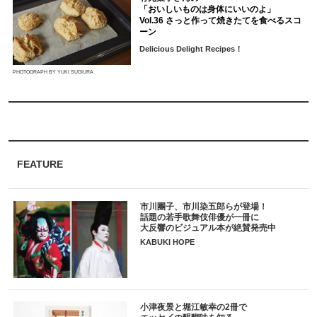
「おいしいものは身体にいいのよ」
Vol.36 さっと作って焼きたてを食べるスコ
ーン
Delicious Delight Recipes！
PHOTOGRAPH BY YUKI SUGIURA
FEATURE
市川團子、市川染五郎らが登場！
話題の若手歌舞伎俳優が一冊に
大反響のビジュアル本が絶賛発売中
KABUKI HOPE
小津夜景と堀江敏幸の2冊で