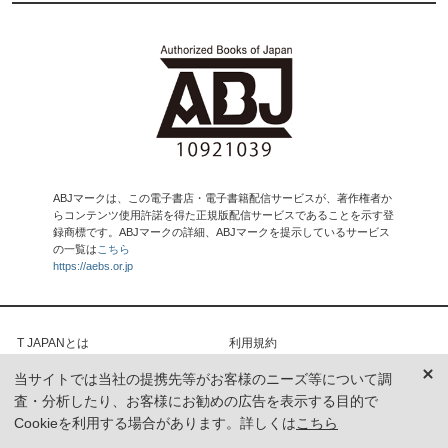
ABJマークは、この電子書店・電子書籍配信サービスが、著作権者か
らコンテンツ使用許諾を得た正規版配信サービスであることを示す登
録商標です。ABJマークの詳細、ABJマークを提示しているサービス
の一覧は
こちら
https://aebs.or.jp
T JAPANとは
利用規約
集英社女性誌ポータル利用規約
集英社プライバシーポリシー
当サイトでは当社の提携先等がお客様のニーズ等について調
お問い合わせ
ヘルプ（FAQ）
査・分析したり、お客様にお勧めの広告を表示する目的で
広告掲載に関して
記事掲載に関して
Cookieを利用する場合があります。詳しくは
こちら
本誌購読申込
本誌配送停止依頼