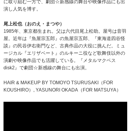
に取り組む一方で、劇団☆新感線の舞台や映像作品にも出
演し人気を博す。
尾上松也（おのえ・まつや）
1985年、東京都生まれ。父は六代目尾上松助。屋号は音羽
屋。近年は『魚屋宗五郎』の魚屋宗五郎、『東海道四谷怪
談』の民谷伊右衛門など、古典作品の大役に挑んだ。ミュ
ージカル『エリザベート』のルキーニ役など歌舞伎以外の
演劇や映像作品でも活躍している。『メタルマクベス
disk2』で劇団☆新感線の舞台にも出演。
HAIR & MAKEUP BY TOMOYO TSURUSAKI（FOR
KOUSHIRO）, YASUNORI OKADA（FOR MATSUYA）