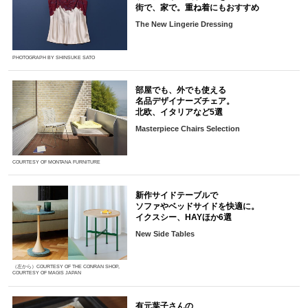
街で、家で。重ね着にもおすすめ
The New Lingerie Dressing
PHOTOGRAPH BY SHINSUKE SATO
部屋でも、外でも使える
名品デザイナーズチェア。
北欧、イタリアなど5選
Masterpiece Chairs Selection
COURTESY OF MONTANA FURNITURE
新作サイドテーブルで
ソファやベッドサイドを快適に。
イクスシー、HAYほか6選
New Side Tables
（左から）COURTESY OF THE CONRAN SHOP,
COURTESY OF MAGIS JAPAN
有元葉子さんの