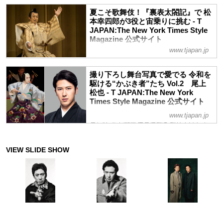
夏こそ歌舞伎！『裏表太閤記』で 松
本幸四郎が3役と宙乗りに挑む - T
JAPAN:The New York Times Style
Magazine 公式サイト
www.tjapan.jp
七月大歌舞伎の夜の部は『裏表太閤記』が
初演から43年ぶりに上演されている。豊
臣秀吉、鈴木喜多頭重成、そして天界の孫
撮り下ろし舞台写真で愛でる 令和を
悟空の３役を演じる松本幸四郎さんは、早
駆ける“かぶき者”たち Vol.2 尾上
替りあり、宙乗りありの大活躍。歌舞伎の
松也 - T JAPAN:The New York
Times Style Magazine 公式サイト
魅力がたっぷり詰まった本作の見どころを
語っていただいた。撮り下ろしの舞台写真
江戸時代の初期に“傾奇者（かぶきも
www.tjapan.jp
とともにお届けする
の）”たちが歌舞伎の原型を創り上げたよ
うに、令和の時代も花形歌舞伎俳優たちが
歌舞伎の未来のために奮闘している。そん
な彼らの歌舞伎に対する熱い思いを、舞台
での美しい姿を切り取った撮り下ろし写真
とともにお届けする。ナビゲーターは歌舞
伎案内人、山下シオン