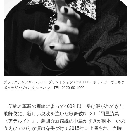
ブラックシャツ￥212,300・プリントシャツ￥220,000／ボッテガ・ヴェネタ
ボッテガ・ヴェネタ ジャパン TEL. 0120-60-1966
伝統と革新の両輪によって400年以上受け継がれてきた
歌舞伎に、新しい息吹を注いだ歌舞伎NEXT『阿弖流為
〈アテルイ〉』。劇団☆新感線の中島かずきが脚本、いの
うえひでのりが演出を手がけて2015年に上演され、当時、