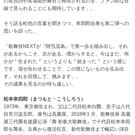
の名台詞や名場面が舞台で再現されるのを、ファン的な目
線で見られることにも期待しています」。
そう語る松也の言葉を聞きつつ、幸四郎自身も第二弾への
思いを語った。
「歌舞伎NEXTが『阿弖流為』で第一歩を踏み出し、それ
があるからこそ、次がある。僕からすると、今はまだ、何
かが＂生まれた＂ というよりも＂始まった＂ という感じ
です。混ぜ合わせることで、この世にないものを生み出
す。それを目指して、挑みます」。
その成果を見るのが待ち遠しい。
松本幸四郎（まつもと・こうしろう）
1973年、東京都生まれ。父は二代目松本白鸚、息子は八代
目市川染五郎。屋号は高麗屋。2018年1 月、歌舞伎座 高麗
屋三代襲名披露公演『壽 初春大歌舞伎』で十代目松本幸四
郎を襲名。古典から復活狂言、新作歌舞伎まで幅広い演目