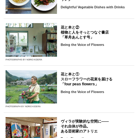
Delightful Vegetable Dishes with Drinks
花と本と②
植物と人をそっとつなぐ書店
「草舟あんとす号」
Being the Voice of Flowers
PHOTOGRAPHS BY NORIO KIDERA
花と本と①
スローフラワーの花束を届ける
「four peas flowers」
Being the Voice of Flowers
PHOTOGRAPH BY NORIO KIDERA
ヴィラが実験的な空間に――
それ自体が作品。
ある芸術家のアトリエ