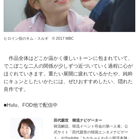
ヒロイン役のキム・スルギ © 2017 MBC
作品全体はどこか温かく優しいトーンに包まれていて、
でこぼこな二人の関係が少しずつ近づいていく過程に心が
ほぐれていきます。重たい展開に疲れているかたや、純粋
にキュンとしたいかたには、ぜひおすすめしたい、隠れた
良作です。
■Hulu、FOD他で配信中
田代親世 韓流ナビゲーター
韓流解説、韓流イベント司会の第一人者。公
式サイト「田代親世の韓国エンタメナビゲー
ト」やYoutube「ちかちゃんねる☆韓流本舗」