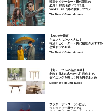
韓流ナビゲーター・田代親世の
必見！ 韓流名作ドラマ3選
Vol.43 40代男の最強ラブコメ
The Best K-Entertainment
【2026年最新】
キュンとしたいときに！
韓流ナビゲーター・田代親世のおすすめ
恋愛ドラマ30選
The Best K-Entertainment
【丸テーブルの名品34選】
北欧や日本の名作から注目作まで。
ダイニングを美しく彩る円卓まとめ
Designer's Round Tables
プラダ、サンローランほか。
ランジェリー風ウェアを