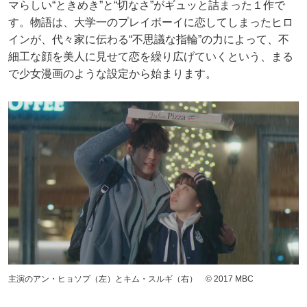
マらしい“ときめき”と“切なさ”がギュッと詰まった１作で
す。物語は、大学一のプレイボーイに恋してしまったヒロ
インが、代々家に伝わる“不思議な指輪”の力によって、不
細工な顔を美人に見せて恋を繰り広げていくという、まる
で少女漫画のような設定から始まります。
主演のアン・ヒョソプ（左）とキム・スルギ（右） © 2017 MBC