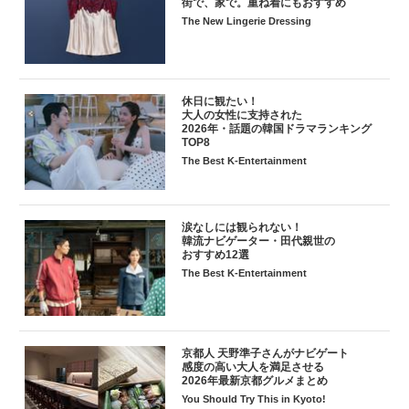
街で、家で。重ね着にもおすすめ
The New Lingerie Dressing
休日に観たい！
大人の女性に支持された
2026年・話題の韓国ドラマランキング
TOP8
The Best K-Entertainment
涙なしには観られない！
韓流ナビゲーター・田代親世の
おすすめ12選
The Best K-Entertainment
京都人 天野準子さんがナビゲート
感度の高い大人を満足させる
2026年最新京都グルメまとめ
You Should Try This in Kyoto!