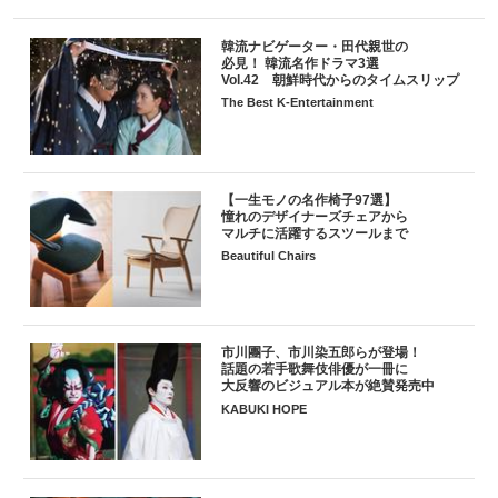
韓流ナビゲーター・田代親世の
必見！ 韓流名作ドラマ3選
Vol.42 朝鮮時代からのタイムスリップ
The Best K-Entertainment
【一生モノの名作椅子97選】
憧れのデザイナーズチェアから
マルチに活躍するスツールまで
Beautiful Chairs
市川團子、市川染五郎らが登場！
話題の若手歌舞伎俳優が一冊に
大反響のビジュアル本が絶賛発売中
KABUKI HOPE