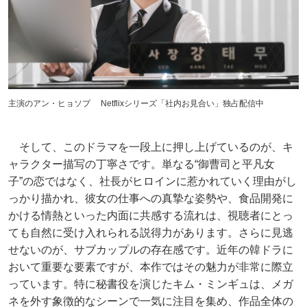
主演のアン・ヒョソプ Netflixシリーズ「社内お見合い」独占配信中
そして、このドラマを一段上に押し上げているのが、キ
ャラクター描写の丁寧さです。単なる“御曹司と平凡女
子”の恋ではなく、社長がヒロインに惹かれていく理由がし
っかり描かれ、彼女の仕事への真摯な姿勢や、食品開発に
かける情熱といった内面に共感する流れは、視聴者にとっ
ても自然に受け入れられる説得力があります。さらに見逃
せないのが、サブカップルの存在感です。近年の韓ドラに
おいて重要な要素ですが、本作ではその魅力が非常に際立
っています。特に秘書役を演じたキム・ミンギュは、メガ
ネを外す象徴的なシーンで一気に注目を集め、作品全体の