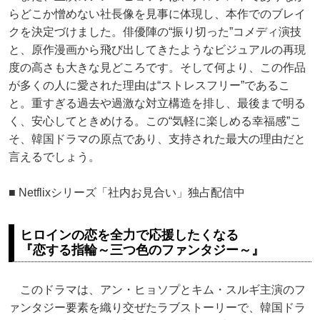
らどこか憎めない社長像を見事に体現し、本作でのブレイ
クを決定づけました。俳優陣の“振り切った”コメディ演技
と、原作漫画から飛び出してきたようなビジュアルの再現
度の高さも大きな見どころです。そして何より、この作品
が多くの人に愛された理由は“ストレスフリー”であるこ
と。重すぎる過去や過激な対立構造を排し、最後まで明る
く、安心してときめける。この“気軽に楽しめる幸福感”こ
そ、韓国ドラマの原点であり、支持された最大の理由だと
言えるでしょう。
■ Netflixシリーズ「社内お見合い」独占配信中
ヒロインの恋を全力で応援したくなる
『恋する指輪～三つ色のファンタジー～』
このドラマは、アン・ヒョソプとキム・スルギ主演のフ
ァンタジー要素を織り交ぜたラブストーリーで、韓国ドラ