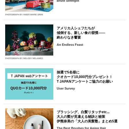
Brute Strength
PHOTOGRAPH BY INGER MARIE GRINI
アメリカ人シェフたちが
傾倒する、新しい食の習慣――
終わりなき饗宴
An Endless Feast
PHOTOGRAPH BY MELODY MELAMED
抽選で5名様に
クオカード10,000円分プレゼント！
T JAPANアンケートご協力のお願い
User Survey
ブラッシング、白髪リタッチetc...
大人の髪が見違える秘訣と秘策
伊熊奈美の「大人の美髪塾」まとめ5選
The Best Brushes for Aging Hair