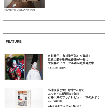
COURTESY OF MONTANA FURNITURE
FEATURE
市川團子、市川染五郎らが登場！
話題の若手歌舞伎俳優が一冊に
大反響のビジュアル本が絶賛発売中
KABUKI HOPE
小津夜景と堀江敏幸の2冊で
エッセイの醍醐味を知る
石井千湖のブックレビュー「本のみずう
み」vol.18
What Will You Read Next ?