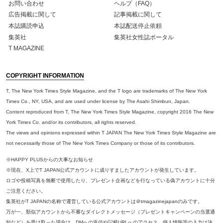
お問い合わせ
ヘルプ（FAQ）
広告掲載に関して
記事掲載に関して
本誌購読申込
本誌配送停止依頼
集英社
集英社女性誌ポータル
T MAGAZINE
COPYRIGHT INFORMATION
T, The New York Times Style Magazine, and the T logo are trademarks of The New York
Times Co., NY, USA, and are used under license by The Asahi Shimbun, Japan.
Content reproduced from T, The New York Times Style Magazine, copyright 2016 The New
York Times Co. and/or its contributors, all rights reserved.
The views and opinions expressed within T JAPAN The New York Times Style Magazine are
not necessarily those of The New York Times Company or those of its contributors.
※HAPPY PLUSからの大事なお知らせ
※現在、X上でT JAPAN公式アカウントに成りすましたアカウントが発生しています。
ロゴや投稿写真を無断で使用したり、プレゼント企画などを行なっている偽アカウントに十分
ご注意ください。
集英社がT JAPANの名称で運営している公式アカウントは＠tmagazinejapanのみです。
万が一、類似アカウントから不審なダイレクトメッセージ（プレゼントキャンペーンの当選通
知など）を受け取った場合は、DMへの返信や記載URLへのアクセス、個人情報等の入力は決