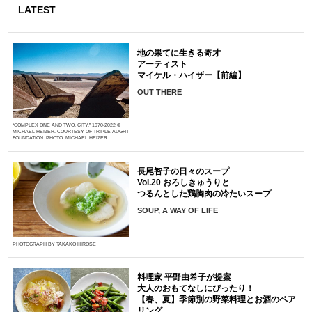
LATEST
地の果てに生きる奇才
アーティスト
マイケル・ハイザー【前編】
OUT THERE
“COMPLEX ONE AND TWO, CITY,” 1970-2022 ©
MICHAEL HEIZER. COURTESY OF TRIPLE AUGHT
FOUNDATION. PHOTO: MICHAEL HEIZER
長尾智子の日々のスープ
Vol.20 おろしきゅうりと
つるんとした鶏胸肉の冷たいスープ
SOUP, A WAY OF LIFE
PHOTOGRAPH BY TAKAKO HIROSE
料理家 平野由希子が提案
大人のおもてなしにぴったり！
【春、夏】季節別の野菜料理とお酒のペア
リング