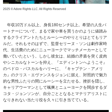
2025 © Adore Rights LLC. All Rights Reserved
年収10万ドル以上、身長180センチ以上。希望の人生パ
ートナーについて、まるで家や車を買うかのように値踏み
するクライアントたちとルーシーのやりとりはとてもリア
ルだ。それもそのはずで、監督セリーヌ・ソンは劇作家時
代、生活費のためにニューヨークでマッチメーカーとして
働いていたという。しかし彼女は、結婚の矛盾を突く皮肉
やシニカルなトーンを抑え、『エディントンへようこそ』
のペドロ・パスカルをハリーに、『キャプテン・アメリ
カ』のクリス・エヴァンスをジョンに据え、対照的で魅力
的な男性ふたりの間にルーシーを立たせる。挫折を隠し、
キャリアウーマンとして颯爽とニューヨークを闊歩するダ
コタ・ジョンソンが、自分ごととなるとマテリアリストに
なりきれない当たり役を久々に引き当てている。