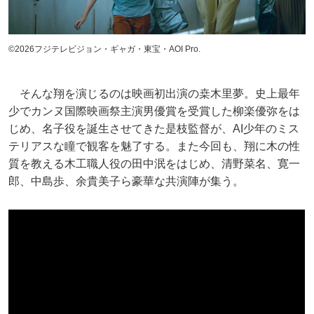
©2026フジテレビジョン・ギャガ・東宝・AOI Pro.
そんな翔を演じるのは映画初出演の桒木里夢。史上最年
少でカンヌ国際映画祭主演男優賞を受賞した柳楽優弥をは
じめ、名子役を誕生させてきた是枝監督が、AI少年のミス
テリアスな瞳で観客を魅了する。また今回も、翔に木の性
質を教える木工職人役の田中泯をはじめ、清野菜名、寛一
郎、中島歩、余貴美子ら豪華な共演陣が集う。