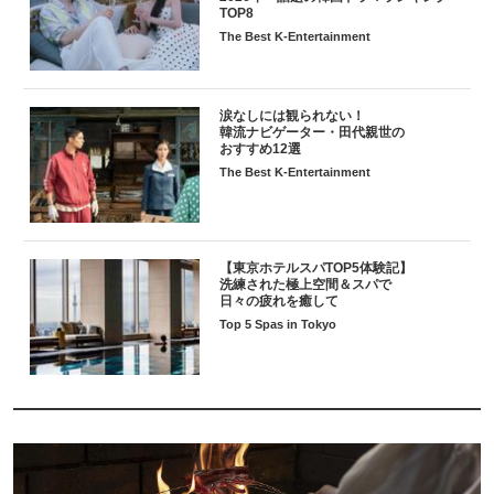
TOP8
The Best K-Entertainment
涙なしには観られない！
韓流ナビゲーター・田代親世の
おすすめ12選
The Best K-Entertainment
【東京ホテルスパTOP5体験記】
洗練された極上空間＆スパで
日々の疲れを癒して
Top 5 Spas in Tokyo