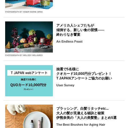
PHOTOGRAPH BY INGER MARIE GRINI
アメリカ人シェフたちが
傾倒する、新しい食の習慣――
終わりなき饗宴
An Endless Feast
PHOTOGRAPH BY MELODY MELAMED
抽選で5名様に
クオカード10,000円分プレゼント！
T JAPANアンケートご協力のお願い
User Survey
ブラッシング、白髪リタッチetc...
大人の髪が見違える秘訣と秘策
伊熊奈美の「大人の美髪塾」まとめ5選
The Best Brushes for Aging Hair