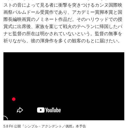
ストの音によって見る者に衝撃を突きつけるカンヌ国際映
画祭パルムドール受賞作であり、アカデミー賞脚本賞と国
際長編映画賞のノミネート作品だ。そのハリウッドでの授
賞式に出席後、家族を案じて戦火のテへランに帰国したパ
ナヒ監督の所在は明かされていないという。監督の無事を
祈りながら、彼の渾身作を多くの観客のもとに届けたい。
5.8 Fri 公開『シンプル・アクシデント／偶然』本予告