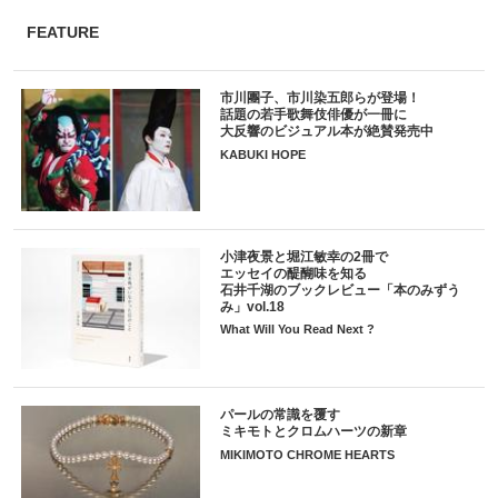
FEATURE
市川團子、市川染五郎らが登場！
話題の若手歌舞伎俳優が一冊に
大反響のビジュアル本が絶賛発売中
KABUKI HOPE
小津夜景と堀江敏幸の2冊で
エッセイの醍醐味を知る
石井千湖のブックレビュー「本のみずう
み」vol.18
What Will You Read Next ?
パールの常識を覆す
ミキモトとクロムハーツの新章
MIKIMOTO CHROME HEARTS