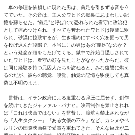
車の修理を依頼しに現れた男は、義足を引きずる音を立
てていた。その音は、主人公ワヒドの脳裏に忌まわしい記
憶を蘇らせた。“義足”と呼ばれて恐れられた看守に政治犯
として痛めつけられ、すべてを奪われたワヒドは復讐に駆
られ、砂漠に拉致するが、生き埋めにすべく穴を掘って男
を投げ込んだ段階で、本当にこの男はあの“義足”なのか？
という疑念が頭をもたげてくる。獄中で終始目隠しされて
いたワヒドは、看守の顔を見たことがなかったからだ。彼
は同じ経験を持つ元囚人たちを訪ねると、みな復讐に燃え
るのだが、彼らの聴覚、嗅覚、触覚の記憶を駆使しても真
偽は不明のまま。
監督は、イラン政府による度重なる弾圧に屈せず、創作
を続けてきたジャファル・パナヒ。映画制作を禁止されれ
ば『これは映画ではない』を監督し、渡航も禁止されなが
ら『人生タクシー』『ある女優の不在』など、カンヌやベ
ルリンの国際映画祭で受賞を重ねてきた。そんな巨匠が二