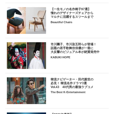
【一生モノの名作椅子97選】
憧れのデザイナーズチェアから
マルチに活躍するスツールまで
Beautiful Chairs
市川團子、市川染五郎らが登場！
話題の若手歌舞伎俳優が一冊に
大反響のビジュアル本が絶賛発売中
KABUKI HOPE
韓流ナビゲーター・田代親世の
必見！ 韓流名作ドラマ3選
Vol.43 40代男の最強ラブコメ
The Best K-Entertainment