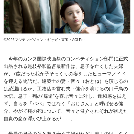
©2026フジテレビジョン・ギャガ・東宝・AOI Pro.
今年のカンヌ国際映画祭のコンペティション部門に正式
出品される是枝裕和監督最新作は、息子を亡くした夫婦
が、7歳だった我が子そっくりの姿をしたヒューマノイド
を迎える物語だ。建築士の妻・音々（おとね）を演じるの
は綾瀬はるか、工務店を営む夫・健介を演じるのは千鳥の
大悟。息子・翔の“帰還”を喜ぶ音々に対し、違和感を拭え
ず、自らを「パパ」ではなく「おじさん」と呼ばせる健
介。やがて翔の死について、音々と健介それぞれが抱えた
自責の念が浮かび上がるが……。
最愛の息子の死と向き合う夫婦がたどり着くのは、タイ