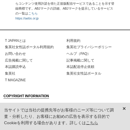
らコンテンツ使用許諾を得た正規版配信サービスであることを示す登
録商標です。ABJマークの詳細、ABJマークを提示しているサービス
の一覧は
こちら
https://aebs.or.jp
T JAPANとは
利用規約
集英社女性誌ポータル利用規約
集英社プライバシーポリシー
お問い合わせ
ヘルプ（FAQ）
広告掲載に関して
記事掲載に関して
本誌購読申込
本誌配送停止依頼
集英社
集英社女性誌ポータル
T MAGAZINE
COPYRIGHT INFORMATION
T, The New York Times Style Magazine, and the T logo are trademarks of The New York
当サイトでは当社の提携先等がお客様のニーズ等について調
Times Co., NY, USA, and are used under license by The Asahi Shimbun, Japan.
査・分析したり、お客様にお勧めの広告を表示する目的で
Content reproduced from T, The New York Times Style Magazine, copyright 2016 The New
Cookieを利用する場合があります。詳しくは
こちら
York Times Co. and/or its contributors, all rights reserved.
The views and opinions expressed within T JAPAN The New York Times Style Magazine are