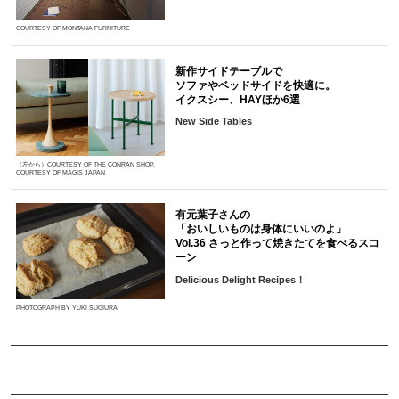
COURTESY OF MONTANA FURNITURE
新作サイドテーブルで
ソファやベッドサイドを快適に。
イクスシー、HAYほか6選
New Side Tables
（左から）COURTESY OF THE CONRAN SHOP,
COURTESY OF MAGIS JAPAN
有元葉子さんの
「おいしいものは身体にいいのよ」
Vol.36 さっと作って焼きたてを食べるスコ
ーン
Delicious Delight Recipes！
PHOTOGRAPH BY YUKI SUGIURA