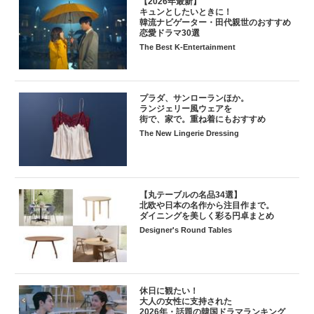
【2026年最新】
キュンとしたいときに！
韓流ナビゲーター・田代親世のおすすめ
恋愛ドラマ30選
The Best K-Entertainment
プラダ、サンローランほか。
ランジェリー風ウェアを
街で、家で。重ね着にもおすすめ
The New Lingerie Dressing
【丸テーブルの名品34選】
北欧や日本の名作から注目作まで。
ダイニングを美しく彩る円卓まとめ
Designer's Round Tables
休日に観たい！
大人の女性に支持された
2026年・話題の韓国ドラマランキング