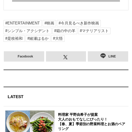
ENTERTAINMENT
映画
今月見るべき新作映画
シンプル・アクシデント
箱の中の羊
マテリアリスト
是枝裕和
綾瀬はるか
大悟
Facebook
LINE
LATEST
料理家 平野由希子が提案
大人のおもてなしにぴったり！
【春、夏】季節別の野菜料理とお酒のペア
リング