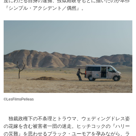
度にわたる自身の逮捕、投獄経験をもとに描いたのが本作
『シンプル・アクシデント／偶然』。
©LesFilmsPelleas
独裁政権下の不条理とトラウマ、ウェディングドレス姿
の花嫁を含む被害者一団の迷走。ヒッチコックの『ハリー
の災難』を思わせるブラック・ユーモアを孕みながら、ラ