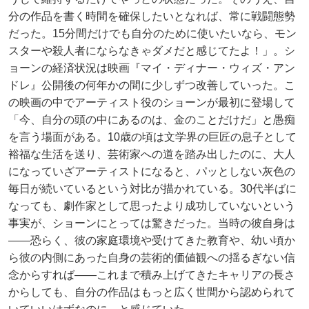
分の作品を書く時間を確保したいとなれば、常に戦闘態勢
だった。15分間だけでも自分のために使いたいなら、モン
スターや殺人者にならなきゃダメだと感じてたよ！」。シ
ョーンの経済状況は映画『マイ・ディナー・ウィズ・アン
ドレ』公開後の何年かの間に少しずつ改善していった。こ
の映画の中でアーティスト役のショーンが最初に登場して
「今、自分の頭の中にあるのは、金のことだけだ」と愚痴
を言う場面がある。10歳の頃は文学界の巨匠の息子として
裕福な生活を送り、芸術家への道を踏み出したのに、大人
になっていざアーティストになると、パッとしない灰色の
毎日が続いているという対比が描かれている。30代半ばに
なっても、劇作家として思ったより成功していないという
事実が、ショーンにとっては驚きだった。当時の彼自身は
――恐らく、彼の家庭環境や受けてきた教育や、幼い頃か
ら彼の内側にあった自身の芸術的価値観への揺るぎない信
念からすれば――これまで積み上げてきたキャリアの長さ
からしても、自分の作品はもっと広く世間から認められて