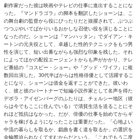
劇作家だった彼は映画やテレビの仕事に進出することにな
った。『マンドラゴラ』の脚本を翻訳したショーンは、こ
の舞台劇の監督から役にぴったりだと抜擢されて、ぶつぶ
つつぶやいてばかりいるおかしな召使い役を演じることに
なったのだ。ショーンは『マンハッタン』でダイアン・キ
ートンの元夫役として、卓越した性的テクニックをもつ男
性を演じて、短い出番ながらも強烈な印象を残した。それ
によってほかの配役エージェントからも声がかかり、テレ
ビ番組の『コスビー・ショー』や『グッド・ワイフ』に複
数回出演した。30代半ばからは性格俳優として活躍するこ
とになり、ショーンは借金を返すことができた。彼いわ
く、彼と彼のパートナーで短編小説作家として名声を得た
デボラ・アイゼンバーグのふたりは、チェルシー地区（彼
らは今でもここに住んでいる）で清貧生活を送ることにそ
れほど抵抗はなかった。だが、俳優の仕事を始めてからギ
ャラを稼げるようになったことは重要だった。「心地よい
中流の暮らしを取るか、戯曲を書く道を取るか」の選択を
金輪際迫られなくてすむからだという。「これでもう二度