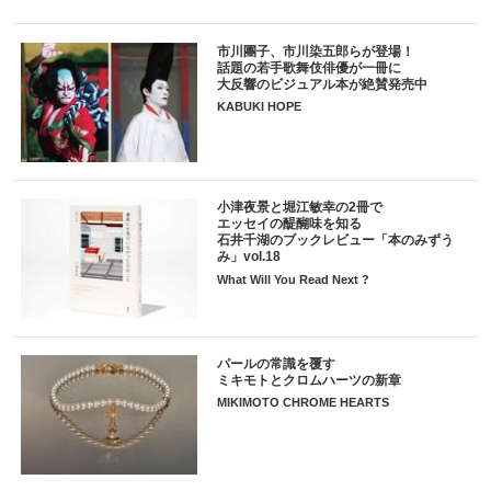
市川團子、市川染五郎らが登場！
話題の若手歌舞伎俳優が一冊に
大反響のビジュアル本が絶賛発売中
KABUKI HOPE
小津夜景と堀江敏幸の2冊で
エッセイの醍醐味を知る
石井千湖のブックレビュー「本のみずう
み」vol.18
What Will You Read Next ?
パールの常識を覆す
ミキモトとクロムハーツの新章
MIKIMOTO CHROME HEARTS