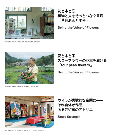
花と本と②
植物と人をそっとつなぐ書店
「草舟あんとす号」
Being the Voice of Flowers
PHOTOGRAPHS BY NORIO KIDERA
花と本と①
スローフラワーの花束を届ける
「four peas flowers」
Being the Voice of Flowers
PHOTOGRAPH BY NORIO KIDERA
ヴィラが実験的な空間に――
それ自体が作品。
ある芸術家のアトリエ
Brute Strength
PHOTOGRAPH BY INGER MARIE GRINI