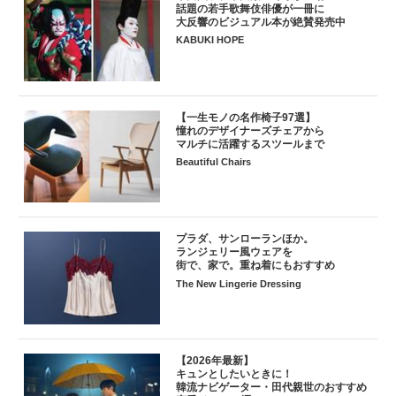
話題の若手歌舞伎俳優が一冊に
大反響のビジュアル本が絶賛発売中
KABUKI HOPE
【一生モノの名作椅子97選】
憧れのデザイナーズチェアから
マルチに活躍するスツールまで
Beautiful Chairs
プラダ、サンローランほか。
ランジェリー風ウェアを
街で、家で。重ね着にもおすすめ
The New Lingerie Dressing
【2026年最新】
キュンとしたいときに！
韓流ナビゲーター・田代親世のおすすめ