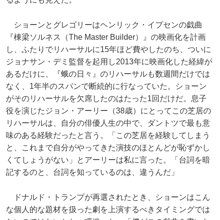
ショーンとグレゴリーはヘンリック・イプセンの戯曲
『棟梁ソルネス（The Master Builder）』の映画化を計画
し、ふたりでリハーサルに15年ほど費やしたのち、ついに
ジョナサン・デミ監督を起用し2013年に映画化した経緯が
あるだけに、『蛾の日々』のリハーサルも数週間だけでは
なく、1年半のスパンで断続的に行なっていた。ショーン
がそのリハーサルを欠席したのはたった1回だけだ。息子
役を演じたジョン・アーリー（38歳）にとってこの芝居の
リハーサルは、自分の俳優人生の中で、ダントツで最も意
味のある経験だったと言う。「この芝居を経験してしまう
と、これまで自分がやってきた演技のほとんどが恥ずかし
くてしょうがない」とアーリーは私に言った。「台詞を暗
記するのと、台詞を知っているのは、違うんだ」
ドナルド・トランプが再選されたとき、ショーンはこん
な個人的な題材を扱った劇を上演するべきタイミングでは