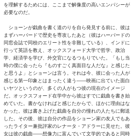
を理解するためには、ここまで解像度の高いエンパシーが
必要なのだ。
ショーンが戯曲を書く道のりを自ら発見する前に、彼は
まずハーバードで歴史を専攻したあと（彼はハーバードの
同窓会誌で同校のエリート性を非難している）、インドに
行って英語を教え、オックスフォード大学で哲学、政治
学、経済学を学び、外交官になるつもりでいた。「もし当
時の僕に会ったら『ものすごく真面目な人だな』と感じた
と思うよ」とショーンは言う。それは今、彼に会った人が
感じる第一印象とはまったく違う――映画に出ていた面白
いヤツというのが、多くの人がもつ彼の現在のイメージ
だ。オックスフォード在学中から彼はすでに戯曲を書き始
めていた。書かなければと感じたからで、ほかに理由はな
かった。彼は書き上げた戯曲を自分の憧れの人たちに郵送
した。その後、彼は自分の作品をショーン家の友人でもあ
ったライター兼批評家のレナータ・アドラーに見せた。彼
女は彼の戯曲――想像力に富んでいて文学的であると同時