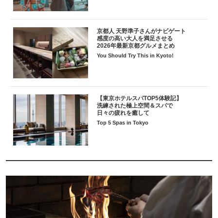
京都人 天野準子さんがナビゲート
感度の高い大人を満足させる
2026年最新京都グルメまとめ
You Should Try This in Kyoto!
【東京ホテルスパTOP5体験記】
洗練された極上空間＆スパで
日々の疲れを癒して
Top 5 Spas in Tokyo