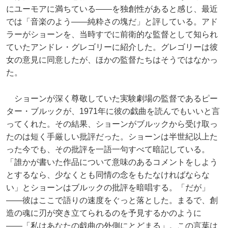
にユーモアに満ちている――を独創性があると感じ、最近
では「音楽のよう――純粋さの塊だ」と評している。アド
ラーがショーンを、当時すでに前衛的な監督として知られ
ていたアンドレ・グレゴリーに紹介した。グレゴリーは彼
女の意見に同意したが、ほかの監督たちはそうではなかっ
た。
ショーンが深く尊敬していた実験劇場の監督であるピー
ター・ブルックが、1971年に彼の戯曲を読んでもいいと言
ってくれた。その結果、ショーンがブルックから受け取っ
たのは短く手厳しい批評だった。ショーンは半世紀以上た
った今でも、その批評を一語一句すべて暗記している。
「誰かが書いた作品について意味のあるコメントをしよう
とするなら、少なくとも同情の念をもたなければならな
い」とショーンはブルックの批評を暗唱する。「だが」
――彼はここで語りの速度をぐっと落とした。まるで、創
造の魂に刃が突き立てられるのを予見するかのように
――「私はあなたの戯曲の外側にとどまる」。この言葉は