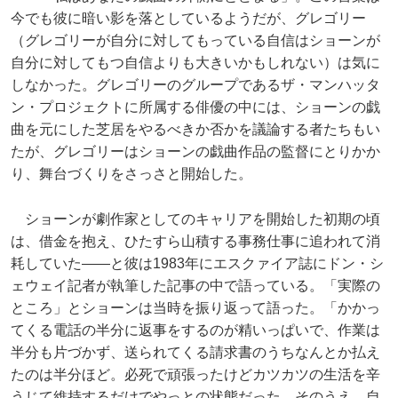
今でも彼に暗い影を落としているようだが、グレゴリー
（グレゴリーが自分に対してもっている自信はショーンが
自分に対してもつ自信よりも大きいかもしれない）は気に
しなかった。グレゴリーのグループであるザ・マンハッタ
ン・プロジェクトに所属する俳優の中には、ショーンの戯
曲を元にした芝居をやるべきか否かを議論する者たちもい
たが、グレゴリーはショーンの戯曲作品の監督にとりかか
り、舞台づくりをさっさと開始した。
ショーンが劇作家としてのキャリアを開始した初期の頃
は、借金を抱え、ひたすら山積する事務仕事に追われて消
耗していた――と彼は1983年にエスクァイア誌にドン・シ
ェウェイ記者が執筆した記事の中で語っている。「実際の
ところ」とショーンは当時を振り返って語った。「かかっ
てくる電話の半分に返事をするのが精いっぱいで、作業は
半分も片づかず、送られてくる請求書のうちなんとか払え
たのは半分ほど。必死で頑張ったけどカツカツの生活を辛
うじて維持するだけでやっとの状態だった。そのうえ、自