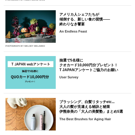
アメリカ人シェフたちが
傾倒する、新しい食の習慣――
終わりなき饗宴
An Endless Feast
PHOTOGRAPH BY MELODY MELAMED
抽選で5名様に
クオカード10,000円分プレゼント！
T JAPANアンケートご協力のお願い
User Survey
ブラッシング、白髪リタッチetc...
大人の髪が見違える秘訣と秘策
伊熊奈美の「大人の美髪塾」まとめ5選
The Best Brushes for Aging Hair