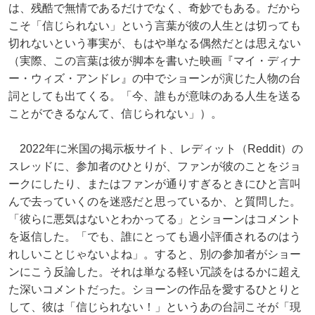
は、残酷で無情であるだけでなく、奇妙でもある。だから
こそ「信じられない」という言葉が彼の人生とは切っても
切れないという事実が、もはや単なる偶然だとは思えない
（実際、この言葉は彼が脚本を書いた映画『マイ・ディナ
ー・ウィズ・アンドレ』の中でショーンが演じた人物の台
詞としても出てくる。「今、誰もが意味のある人生を送る
ことができるなんて、信じられない」）。
2022年に米国の掲示板サイト、レディット（Reddit）の
スレッドに、参加者のひとりが、ファンが彼のことをジョ
ークにしたり、またはファンが通りすぎるときにひと言叫
んで去っていくのを迷惑だと思っているか、と質問した。
「彼らに悪気はないとわかってる」とショーンはコメント
を返信した。「でも、誰にとっても過小評価されるのはう
れしいことじゃないよね」。すると、別の参加者がショー
ンにこう反論した。それは単なる軽い冗談をはるかに超え
た深いコメントだった。ショーンの作品を愛するひとりと
して、彼は「信じられない！」というあの台詞こそが「現