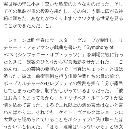
実世界の壁に小さく空いた亀裂のようなものだった。そし
てその亀裂が扉の役割を果たし、その向こう側に広がる神
秘に満ちた、あなたがつくり出すワクワクする世界を見る
ことができたんだ」と。
ショーンは昨年春にウースター・グループが制作し、リ
チャード・フォアマンが戯曲を書いた『Symphony of
Rats（シンフォニー・オブ・ラッツ）』を劇場に観に行っ
たときに、観客のひとりから写真撮影をせがまれた。「ご
めんね、この芸術の要塞の中で、写真はちょっと」と彼は
渋った。彼は、前衛芸術を担う俳優仲間たちの目の前で、
ポップカルチャーのセレブリティの役割を担う自分が露呈
してしまったのを、恥ずかしがっているようだった。「彼
はお高くとまってるから」とエリザベス・ルコンプトが愛
情を込めて言った。まるでこれ以上の褒め言葉はないと言
わんばかりに。それでも、ケイト・ヴァルクはショーンに
大衆から認められていることをポジティブに受け取ったほ
うがいいと伝えた。「ほら、遠慮はいらないから」と彼女