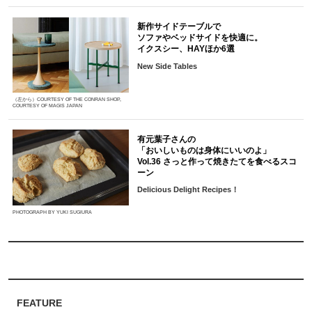
新作サイドテーブルで
ソファやベッドサイドを快適に。
イクスシー、HAYほか6選
New Side Tables
（左から）COURTESY OF THE CONRAN SHOP,
COURTESY OF MAGIS JAPAN
有元葉子さんの
「おいしいものは身体にいいのよ」
Vol.36 さっと作って焼きたてを食べるスコ
ーン
Delicious Delight Recipes！
PHOTOGRAPH BY YUKI SUGIURA
FEATURE