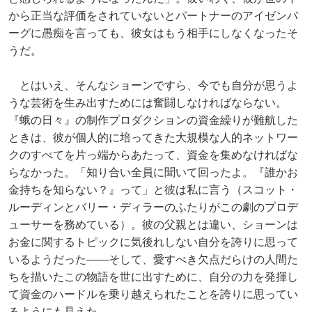
から正当な評価をされていないとパートナーのアイゼンバ
ーグに愚痴を言っても、彼女はもう相手にしなくなったそ
うだ。
とはいえ、そんなショーンですら、今でも自分が思うよ
うな芸術を生み出すためには奮闘しなければならない。
『蛾の日々』の制作プロダクションの資金繰りが難航した
ときは、彼が個人的に培ってきた大規模な人的ネットワー
クのすべてを片っ端からあたって、資金を集めなければな
らなかった。「知り合い全員に聞いて回ったよ。『誰かお
金持ちを知らない？』って」と彼は私に言う（スコット・
ルーディンとバリー・ディラーのふたりがこの劇のプロデ
ューサーを務めている）。彼の父親とは違い、ショーンは
お金に関するトピックに気後れしない自分を誇りに思って
いるようだった――そして、愛すべき欠点だらけの人間た
ちを描いたこの物語を世に出すために、自分の力を発揮し
て資金のハードルを乗り越えられたことを誇りに思ってい
るようにも見えた。