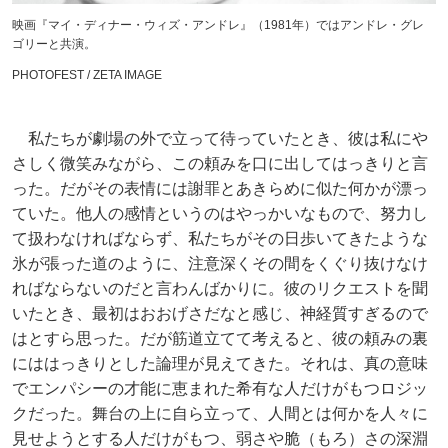
映画『マイ・ディナー・ウィズ・アンドレ』（1981年）ではアンドレ・グレ
ゴリーと共演。
PHOTOFEST / ZETA IMAGE
私たちが劇場の外で立って待っていたとき、彼は私にや
さしく微笑みながら、この頼みを口に出してはっきりと言
った。だがその表情には謝罪とあきらめに似た何かが漂っ
ていた。他人の感情というのはやっかいなもので、努力し
て扱わなければならず、私たちがその日歩いてきたような
氷が張った道のように、注意深くその間をくぐり抜けなけ
ればならないのだと言わんばかりに。彼のリクエストを聞
いたとき、最初はおおげさだなと感じ、神経質すぎるので
はとすら思った。だが筋道立てて考えると、彼の頼みの裏
にははっきりとした論理が見えてきた。それは、真の意味
でエンパシーの才能に恵まれた希有な人だけがもつロジッ
クだった。舞台の上に自ら立って、人間とは何かを人々に
見せようとする人だけがもつ、弱さや脆（もろ）さの深淵