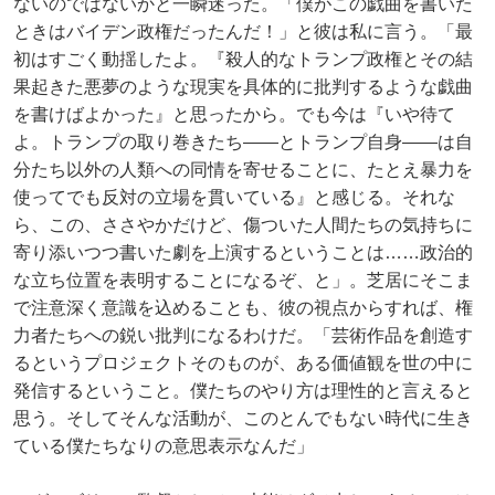
ないのではないかと一瞬迷った。「僕がこの戯曲を書いた
ときはバイデン政権だったんだ！」と彼は私に言う。「最
初はすごく動揺したよ。『殺人的なトランプ政権とその結
果起きた悪夢のような現実を具体的に批判するような戯曲
を書けばよかった』と思ったから。でも今は『いや待て
よ。トランプの取り巻きたち――とトランプ自身――は自
分たち以外の人類への同情を寄せることに、たとえ暴力を
使ってでも反対の立場を貫いている』と感じる。それな
ら、この、ささやかだけど、傷ついた人間たちの気持ちに
寄り添いつつ書いた劇を上演するということは……政治的
な立ち位置を表明することになるぞ、と」。芝居にそこま
で注意深く意識を込めることも、彼の視点からすれば、権
力者たちへの鋭い批判になるわけだ。「芸術作品を創造す
るというプロジェクトそのものが、ある価値観を世の中に
発信するということ。僕たちのやり方は理性的と言えると
思う。そしてそんな活動が、このとんでもない時代に生き
ている僕たちなりの意思表示なんだ」