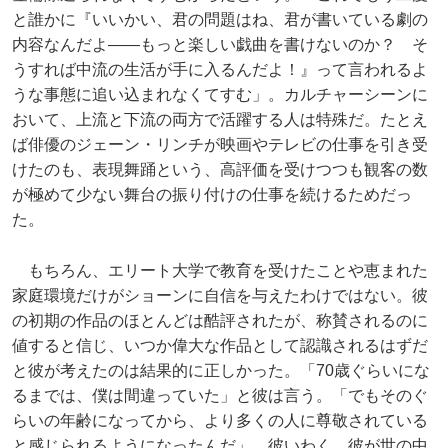
と誰かに『いいかい、君の問題はね、君が書いている劇の
内容なんだよ――もっと楽しい戯曲を書けないのか？ そ
うすれば中流の生活が手に入るんだよ！』って言われるよ
うな事態に追い込まれなくてすむ」。カルチャーシーンに
おいて、上流と下流の両方で活躍する人は特殊だ。たとえ
ば俳優のジェーン・リンチが映画やテレビの仕事を引き受
けたのも、表現舞踊という、高評価を受けつつも観客の数
が極めて少ない舞台の振り付けの仕事を続けるためだっ
た。
もちろん、エリート大学で教育を受けたことや恵まれた
家庭環境だけがショーンに自信を与えたわけではない。彼
の初期の作品のほとんどは酷評されたが、称賛されるのに
値すると信じ、いつか偉大な作品として認識されるはずだ
と彼が考えたのは結果的に正しかった。「70歳ぐらいにな
るまでは、僕は間違っていた」と彼は言う。「でもそのぐ
らいの年齢になってから、より多くの人に尊敬されている
と感じられるようになったんだ」。彼いわく、彼が世の中