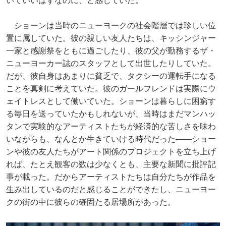
いていいはずなのに、と感じていた。
ショーンは当時のニューヨークの社会階層では珍しい位
置に属していた。彼の親しい友人たちは、キッシンジャー
一家と感謝祭をともに過ごしたり、彼の父が勤務するザ・
ニューヨーカー誌のスタッフとして出世したりしていた。
だが、彼自身はあまりに貧乏で、タクシーの運転手になる
ことを真剣に考えていた。彼のガールフレンドは実際にウ
ェイトレスとして働いていた。ショーンは暮らしに困窮す
る毎日を送っていたかもしれないが、当時はまだマンハッ
タンで実験的なアーティストたちが経済的な苦しさを味わ
いながらも、なんとか生きていける時代だった――ショー
ンや彼の友人たちがアート関係のプロジェクトを立ち上げ
れば、たとえ観客の数は少なくとも、主要な新聞に批評記
事が載った。だからアーティストたちは自分たちが作品を
生み出しているのだと感じることができたし、ニューヨー
クの街の中に彼らの確固たる居場所があった。