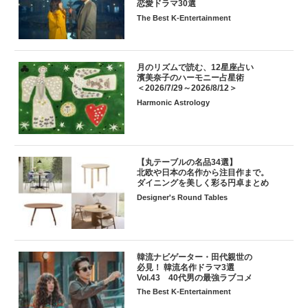
恋愛ドラマ30選
The Best K-Entertainment
月のリズムで読む、12星座占い
濱美奈子のハーモニー占星術
＜2026/7/29～2026/8/12＞
Harmonic Astrology
【丸テーブルの名品34選】
北欧や日本の名作から注目作まで。
ダイニングを美しく彩る円卓まとめ
Designer's Round Tables
韓流ナビゲーター・田代親世の
必見！ 韓流名作ドラマ3選
Vol.43 40代男の最強ラブコメ
The Best K-Entertainment