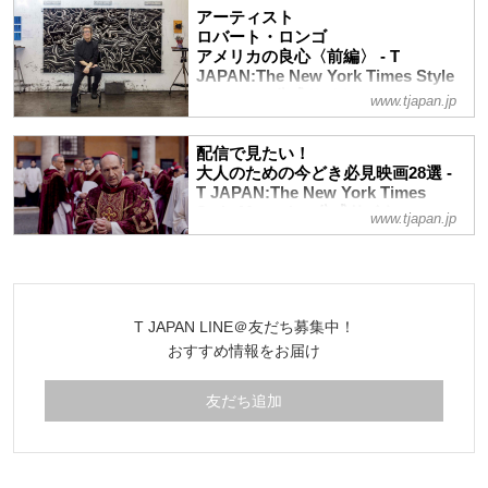
アーティスト
にしたグレン・クローズ。だが、かつて自
ロバート・ロンゴ
分をスターに押し上げてくれたあの役を再
アメリカの良心〈前編〉 - T
び演じる日まで、彼女は決して挑戦をやめ
JAPAN:The New York Times Style
ない。貴重なロングインタビューを全4回
Magazine 公式サイト
www.tjapan.jp
にわたってお届けする
ロバート・ロンゴ、年齢72歳。彼はキャ
リアの終焉が見えてきた今になって新たな
配信で見たい！
変革を起こしている。自由でやりたい放題
大人のための今どき必見映画28選 -
だった1980年代と添い寝していたような
T JAPAN:The New York Times
男が、いかにして現代の政治状況に最も心
Style Magazine 公式サイト
www.tjapan.jp
を痛めるアーティストのひとりとなったの
毎月お届けしている好評連載「今月見るべ
か？ 前・中・後編3回にわたってお送りす
き新作映画３選」から、現在は配信で視聴
る
可能な話題作を厳選。映画好きな大人のた
めの傑作ぞろいなので、ゴールデンウイー
T JAPAN LINE＠友だち募集中！
クにぜひチェックを！
おすすめ情報をお届け
友だち追加