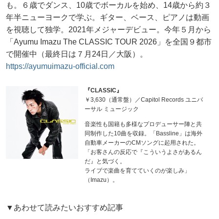
も。６歳でダンス、10歳でボーカルを始め、14歳から約３
年半ニューヨークで学ぶ。ギター、ベース、ピアノは動画
を視聴して独学。2021年メジャーデビュー。今年５月から
「Ayumu Imazu The CLASSIC TOUR 2026」を全国９都市
で開催中（最終日は７月24日／大阪）。
https://ayumuimazu-official.com
『CLASSIC』
￥3,630（通常盤）／Capitol Records ユニバ
ーサル ミュージック
音楽性も国籍も多様なプロデューサー陣と共
同制作した10曲を収録。「Bassline」は海外
自動車メーカーのCMソングに起用された。
「お客さんの反応で『こういうよさがあるん
だ』と気づく。
ライブで楽曲を育てていくのが楽しみ」
（Imazu）。
▼あわせて読みたいおすすめ記事