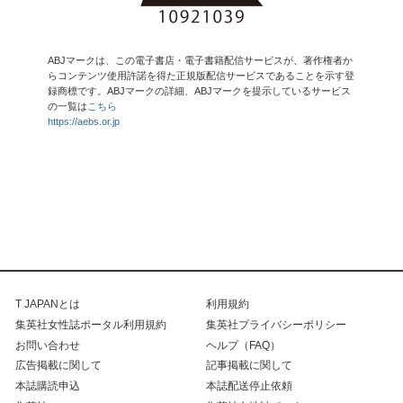
ABJマークは、この電子書店・電子書籍配信サービスが、著作権者か
らコンテンツ使用許諾を得た正規版配信サービスであることを示す登
録商標です。ABJマークの詳細、ABJマークを提示しているサービス
の一覧は
こちら
https://aebs.or.jp
T JAPANとは
利用規約
集英社女性誌ポータル利用規約
集英社プライバシーポリシー
お問い合わせ
ヘルプ（FAQ）
広告掲載に関して
記事掲載に関して
本誌購読申込
本誌配送停止依頼