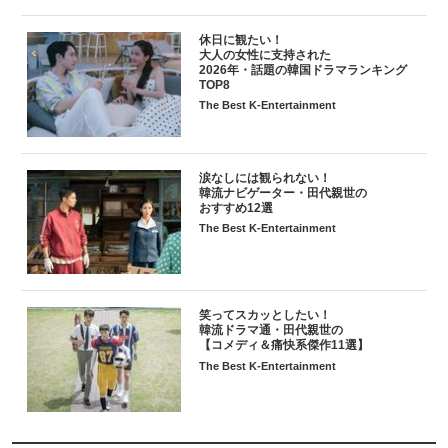
休日に観たい！
大人の女性に支持された
2026年・話題の韓国ドラマランキング
TOP8
The Best K-Entertainment
涙なしには観られない！
韓流ナビゲーター・田代親世の
おすすめ12選
The Best K-Entertainment
笑ってスカッとしたい！
韓流ドラマ通・田代親世の
【コメディ＆痛快系傑作11選】
The Best K-Entertainment