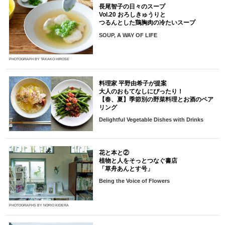
長尾智子の日々のスープ
Vol.20 おろしきゅうりと
つるんとした鶏胸肉の冷たいスープ
SOUP, A WAY OF LIFE
PHOTOGRAPH BY TAKAKO HIROSE
料理家 平野由希子が提案
大人のおもてなしにぴったり！
【春、夏】季節別の野菜料理とお酒のペア
リング
Delightful Vegetable Dishes with Drinks
花と本と②
植物と人をそっとつなぐ書店
「草舟あんとす号」
Being the Voice of Flowers
PHOTOGRAPHS BY NORIO KIDERA