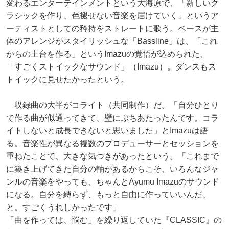
変わるエンターテインメントという大海原で、「新しいク
ラシックを作り、色褪せない音楽を届けていく」というア
ーティストとしての矜持をストレートに歌う。ベースが主
体のアレンジがスタイリッシュな「Bassline」は、「これ
からの土台を作る」というImazuの覚悟が込められた、
「すごくストイックなサウンド」（Imazu）。ダンスもス
トイックに見せたかったという。
収録曲の大半がコライト（共同制作）だ。「自分ひとり
で作る曲が似通ってきて、壁にぶちあたったんです。コラ
イトしないと成長できないと思いました」とImazuは語
る。音楽性が異なる複数のプロデューサーとセッションを
重ねたことで、大きな気づきがあったという。「これまで
に築き上げてきた自分の軸があるからこそ、いろんなジャ
ンルの音楽をやっても、ちゃんとAyumu Imazuのサウンド
になる。自分を縛らず、もっと自由に作っていいんだ、
と。すごくうれしかったです」
「曲を作っては、悩む」を繰り返していた『CLASSIC』の