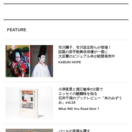
FEATURE
市川團子、市川染五郎らが登場！
話題の若手歌舞伎俳優が一冊に
大反響のビジュアル本が絶賛発売中
KABUKI HOPE
小津夜景と堀江敏幸の2冊で
エッセイの醍醐味を知る
石井千湖のブックレビュー「本のみずう
み」vol.18
What Will You Read Next ?
パールの常識を覆す