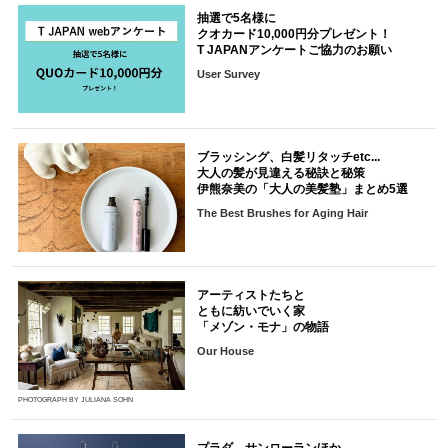
抽選で5名様に
クオカード10,000円分プレゼント！
T JAPANアンケートご協力のお願い
User Survey
ブラッシング、白髪リタッチetc...
大人の髪が見違える秘訣と秘策
伊熊奈美の「大人の美髪塾」まとめ5選
The Best Brushes for Aging Hair
アーティストたちと
ともに紡いでいく家
「メゾン・モナ」の物語
Our House
PHOTOGRAPH BY JULIANA SOHN
プラダ、サンローランほか。