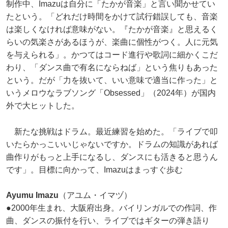
制作中、Imazuは自分に「たかが音楽」と言い聞かせてい
たという。「どれだけ時間をかけて試行錯誤しても、音楽
は楽しくなければ意味がない。『たかが音楽』と思えるく
らいの気楽さがあるほうが、楽曲に個性がつく。人に元気
を与えられる」。かつてはコード進行や歌詞に細かくこだ
わり、「ダンス曲で有名にならねば」という焦りもあった
という。だが「力を抜いて、いい意味で適当に作った」と
いうメロウなラブソング「Obsessed」（2024年）が国内
外で大ヒットした。
新たな挑戦はドラム。最近練習を始めた。「ライブで叩
いたらかっこいいじゃないですか。ドラムの知識があれば
曲作りがもっと上手になるし、ダンスにも活きると思うん
です」。目標に向かって、Imazuはまっすぐ歩む
Ayumu Imazu
（アユム・イマヅ）
●2000年生まれ、大阪府出身。バイリンガルでの作詞、作
曲、ダンスの振付を行い、ライブではギターの弾き語り