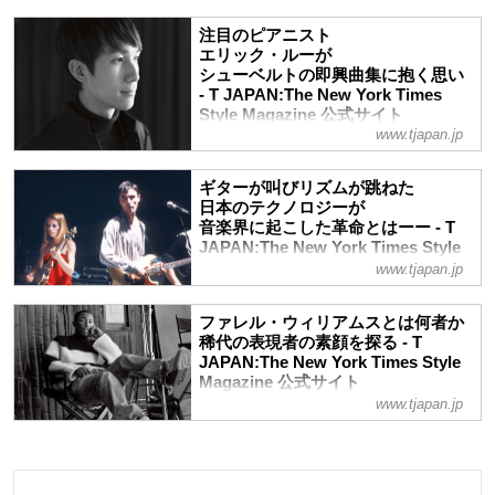
注目のピアニスト
エリック・ルーが
シューベルトの即興曲集に抱く思い
- T JAPAN:The New York Times
Style Magazine 公式サイト
www.tjapan.jp
ショパンコンクールを制したピアニストの
エリック・ルーにインタビュー。彼が、シ
ギターが叫びリズムが跳ねた
ューベルトの即興曲集に抱く特別な思いと
日本のテクノロジーが
は――
音楽界に起こした革命とはーー - T
JAPAN:The New York Times Style
Magazine 公式サイト
www.tjapan.jp
世界の音楽シーンの新たな地平を切り開い
てきた「メイド・イン・ジャパン」。その
ファレル・ウィリアムスとは何者か
知られざる功績とはーー
稀代の表現者の素顔を探る - T
JAPAN:The New York Times Style
Magazine 公式サイト
www.tjapan.jp
ルイ・ヴィトンのメンズ クリエイティ
ブ・ディレクターに就任したファレルが、
自身の価値観や目指すものをざっくばらん
に語った