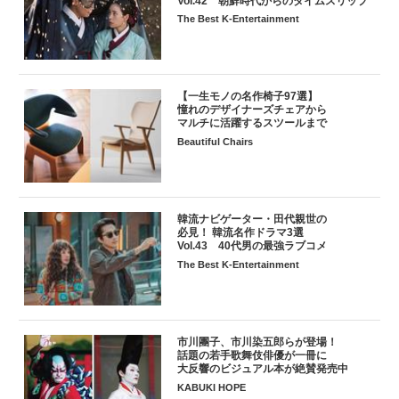
Vol.42 朝鮮時代からのタイムスリップ
The Best K-Entertainment
【一生モノの名作椅子97選】
憧れのデザイナーズチェアから
マルチに活躍するスツールまで
Beautiful Chairs
韓流ナビゲーター・田代親世の
必見！ 韓流名作ドラマ3選
Vol.43 40代男の最強ラブコメ
The Best K-Entertainment
市川團子、市川染五郎らが登場！
話題の若手歌舞伎俳優が一冊に
大反響のビジュアル本が絶賛発売中
KABUKI HOPE