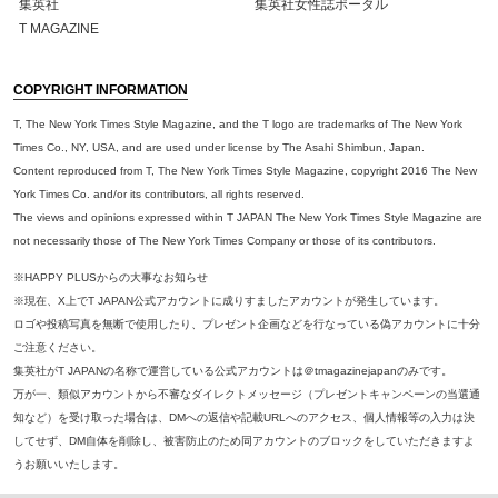
集英社
集英社女性誌ポータル
T MAGAZINE
COPYRIGHT INFORMATION
T, The New York Times Style Magazine, and the T logo are trademarks of The New York
Times Co., NY, USA, and are used under license by The Asahi Shimbun, Japan.
Content reproduced from T, The New York Times Style Magazine, copyright 2016 The New
York Times Co. and/or its contributors, all rights reserved.
The views and opinions expressed within T JAPAN The New York Times Style Magazine are
not necessarily those of The New York Times Company or those of its contributors.
※HAPPY PLUSからの大事なお知らせ
※現在、X上でT JAPAN公式アカウントに成りすましたアカウントが発生しています。
ロゴや投稿写真を無断で使用したり、プレゼント企画などを行なっている偽アカウントに十分
ご注意ください。
集英社がT JAPANの名称で運営している公式アカウントは＠tmagazinejapanのみです。
万が一、類似アカウントから不審なダイレクトメッセージ（プレゼントキャンペーンの当選通
知など）を受け取った場合は、DMへの返信や記載URLへのアクセス、個人情報等の入力は決
してせず、DM自体を削除し、被害防止のため同アカウントのブロックをしていただきますよ
うお願いいたします。