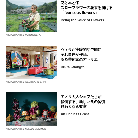
花と本と①
スローフラワーの花束を届ける
「four peas flowers」
Being the Voice of Flowers
PHOTOGRAPH BY NORIO KIDERA
ヴィラが実験的な空間に――
それ自体が作品。
ある芸術家のアトリエ
Brute Strength
PHOTOGRAPH BY INGER MARIE GRINI
アメリカ人シェフたちが
傾倒する、新しい食の習慣――
終わりなき饗宴
An Endless Feast
PHOTOGRAPH BY MELODY MELAMED