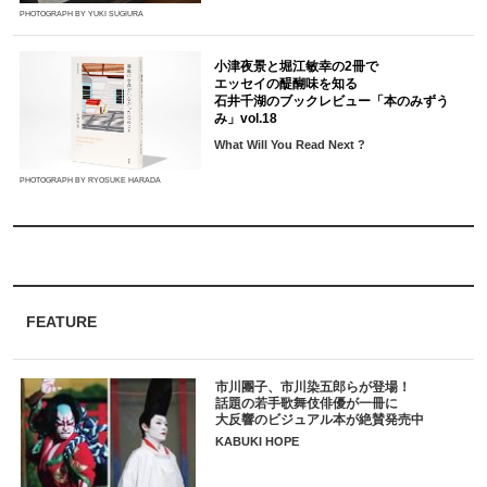
PHOTOGRAPH BY YUKI SUGIURA
小津夜景と堀江敏幸の2冊で
エッセイの醍醐味を知る
石井千湖のブックレビュー「本のみずう
み」vol.18
What Will You Read Next ?
PHOTOGRAPH BY RYOSUKE HARADA
FEATURE
市川團子、市川染五郎らが登場！
話題の若手歌舞伎俳優が一冊に
大反響のビジュアル本が絶賛発売中
KABUKI HOPE