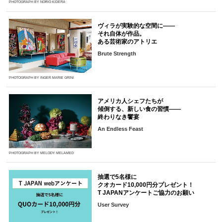
PHOTOGRAPH BY NORIO KIDERA
ヴィラが実験的な空間に――
それ自体が作品。
ある芸術家のアトリエ
Brute Strength
PHOTOGRAPH BY INGER MARIE GRINI
アメリカ人シェフたちが
傾倒する、新しい食の習慣――
終わりなき饗宴
An Endless Feast
PHOTOGRAPH BY MELODY MELAMED
抽選で5名様に
クオカード10,000円分プレゼント！
T JAPANアンケートご協力のお願い
User Survey