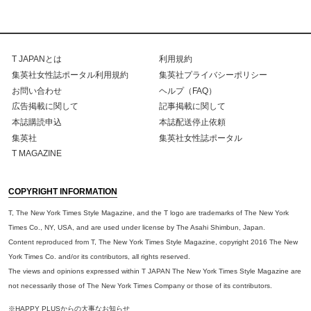
T JAPANとは
利用規約
集英社女性誌ポータル利用規約
集英社プライバシーポリシー
お問い合わせ
ヘルプ（FAQ）
広告掲載に関して
記事掲載に関して
本誌購読申込
本誌配送停止依頼
集英社
集英社女性誌ポータル
T MAGAZINE
COPYRIGHT INFORMATION
T, The New York Times Style Magazine, and the T logo are trademarks of The New York
Times Co., NY, USA, and are used under license by The Asahi Shimbun, Japan.
Content reproduced from T, The New York Times Style Magazine, copyright 2016 The New
York Times Co. and/or its contributors, all rights reserved.
The views and opinions expressed within T JAPAN The New York Times Style Magazine are
not necessarily those of The New York Times Company or those of its contributors.
※HAPPY PLUSからの大事なお知らせ