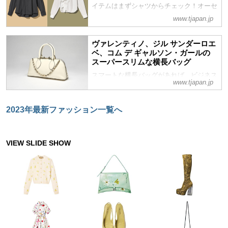
イテムはまずシャツからチェック！オーセ
ンティックでタイムレス、様々なシーンに
www.tjapan.jp
対応する底力あるシャツを厳選ご紹介
ヴァレンティノ、ジル サンダーロエ
ベ、コム デ ギャルソン・ガールの
スーパースリムな横長バッグ
スマートな横長バッグがあれば、ビジネス
www.tjapan.jp
から華やかなお出かけまでフルに活躍。バ
ッグの中は必要なものだけが整然と並び、
必要なときにサッと取り出せる。持てば着
2023年最新ファッション一覧へ
こなしが洗練される、エレガントな横長バ
ッグを厳選してご紹介