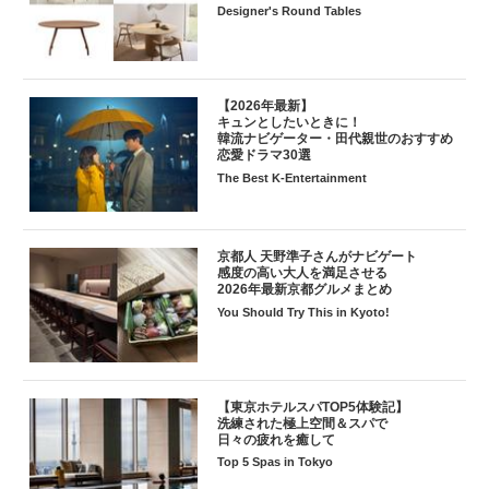
Designer's Round Tables
【2026年最新】
キュンとしたいときに！
韓流ナビゲーター・田代親世のおすすめ
恋愛ドラマ30選
The Best K-Entertainment
京都人 天野準子さんがナビゲート
感度の高い大人を満足させる
2026年最新京都グルメまとめ
You Should Try This in Kyoto!
【東京ホテルスパTOP5体験記】
洗練された極上空間＆スパで
日々の疲れを癒して
Top 5 Spas in Tokyo