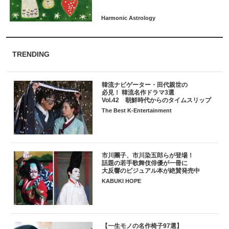
TRENDING
韓流ナビゲーター・田代親世の
必見！ 韓流名作ドラマ3選
Vol.42 朝鮮時代からのタイムスリップ
The Best K-Entertainment
市川團子、市川染五郎らが登場！
話題の若手歌舞伎俳優が一冊に
大反響のビジュアル本が絶賛発売中
KABUKI HOPE
【一生モノの名作椅子97選】