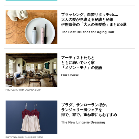
ブラッシング、白髪リタッチetc...
大人の髪が見違える秘訣と秘策
伊熊奈美の「大人の美髪塾」まとめ5選
The Best Brushes for Aging Hair
アーティストたちと
ともに紡いでいく家
「メゾン・モナ」の物語
Our House
PHOTOGRAPH BY JULIANA SOHN
プラダ、サンローランほか。
ランジェリー風ウェアを
街で、家で。重ね着にもおすすめ
The New Lingerie Dressing
PHOTOGRAPH BY SHINSUKE SATO