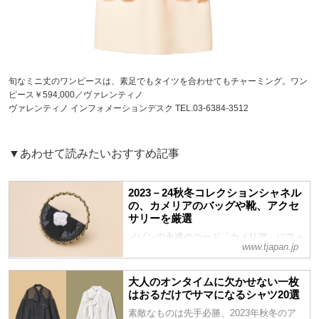
旬なミニ丈のワンピースは、素足でもタイツを合わせてもチャーミング。ワン
ピース￥594,000／ヴァレンティノ
ヴァレンティノ インフォメーションデスク TEL.03-6384-3512
▼あわせて読みたいおすすめ記事
2023－24秋冬コレクションシャネル
の、カメリアのバッグや靴、アクセ
サリーを厳選
メゾンの永遠のコード「カメリア」にフォ
www.tjapan.jp
ーカスした、シャネルの2023－24秋冬コ
レクションより、ひとつ身に着けるだけで
たたずまいに洗練された優雅な気配が漂
大人のオンタイムに欠かせない一枚
う、世にも可憐な「カメリア」アイテムを
はおるだけでサマになるシャツ20選
厳選ご紹介
素敵なものは先手必勝、2023年秋冬のア