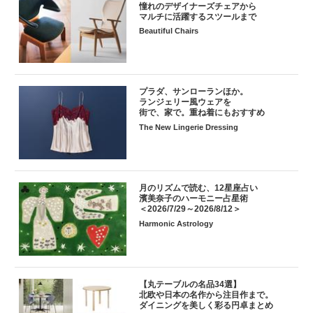
憧れのデザイナーズチェアから
マルチに活躍するスツールまで
Beautiful Chairs
プラダ、サンローランほか。
ランジェリー風ウェアを
街で、家で。重ね着にもおすすめ
The New Lingerie Dressing
月のリズムで読む、12星座占い
濱美奈子のハーモニー占星術
＜2026/7/29～2026/8/12＞
Harmonic Astrology
【丸テーブルの名品34選】
北欧や日本の名作から注目作まで。
ダイニングを美しく彩る円卓まとめ