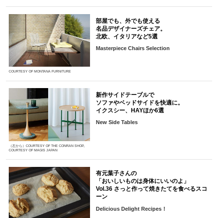
部屋でも、外でも使える
名品デザイナーズチェア。
北欧、イタリアなど5選
Masterpiece Chairs Selection
COURTESY OF MONTANA FURNITURE
新作サイドテーブルで
ソファやベッドサイドを快適に。
イクスシー、HAYほか6選
New Side Tables
（左から）COURTESY OF THE CONRAN SHOP,
COURTESY OF MAGIS JAPAN
有元葉子さんの
「おいしいものは身体にいいのよ」
Vol.36 さっと作って焼きたてを食べるスコ
ーン
Delicious Delight Recipes！