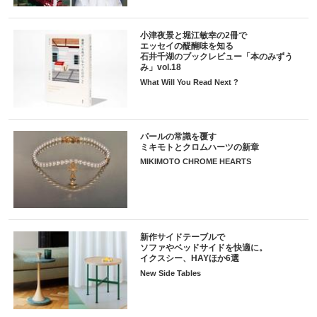
小津夜景と堀江敏幸の2冊で
エッセイの醍醐味を知る
石井千湖のブックレビュー「本のみずう
み」vol.18
What Will You Read Next ?
パールの常識を覆す
ミキモトとクロムハーツの新章
MIKIMOTO CHROME HEARTS
新作サイドテーブルで
ソファやベッドサイドを快適に。
イクスシー、HAYほか6選
New Side Tables