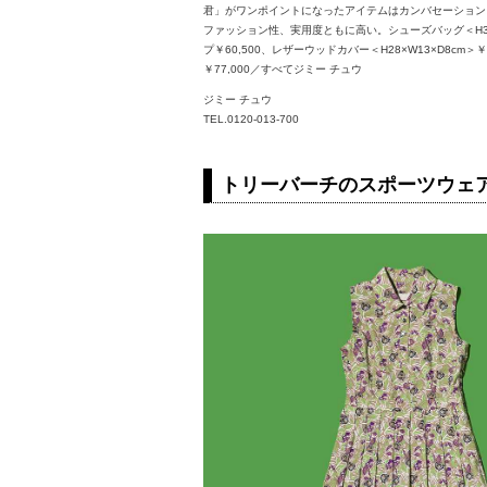
君」がワンポイントになったアイテムはカンバセーション
ファッション性、実用度ともに高い。シューズバッグ＜H36×W2
プ￥60,500、レザーウッドカバー＜H28×W13×D8cm＞￥
￥77,000／すべてジミー チュウ
ジミー チュウ
TEL.0120-013-700
トリーバーチのスポーツウェ