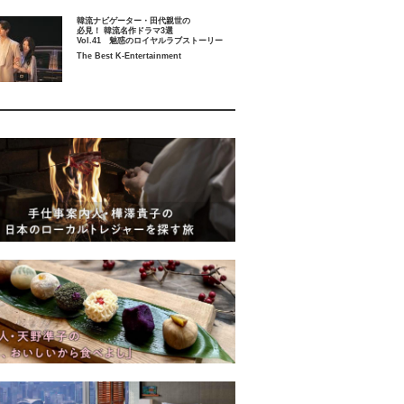
韓流ナビゲーター・田代親世の
必見！ 韓流名作ドラマ3選
Vol.41 魅惑のロイヤルラブストーリー
The Best K-Entertainment