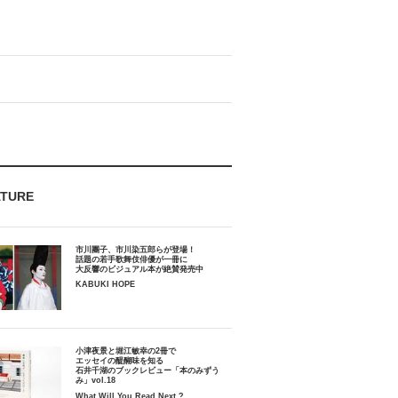
ATURE
市川團子、市川染五郎らが登場！
話題の若手歌舞伎俳優が一冊に
大反響のビジュアル本が絶賛発売中
KABUKI HOPE
小津夜景と堀江敏幸の2冊で
エッセイの醍醐味を知る
石井千湖のブックレビュー「本のみずう
み」vol.18
What Will You Read Next ?