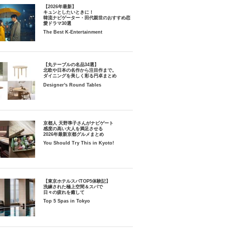
【2026年最新】
キュンとしたいときに！
韓流ナビゲーター・田代親世のおすすめ恋
愛ドラマ30選
The Best K-Entertainment
【丸テーブルの名品34選】
北欧や日本の名作から注目作まで。
ダイニングを美しく彩る円卓まとめ
Designer's Round Tables
京都人 天野準子さんがナビゲート
感度の高い大人を満足させる
2026年最新京都グルメまとめ
You Should Try This in Kyoto!
【東京ホテルスパTOP5体験記】
洗練された極上空間＆スパで
日々の疲れを癒して
Top 5 Spas in Tokyo