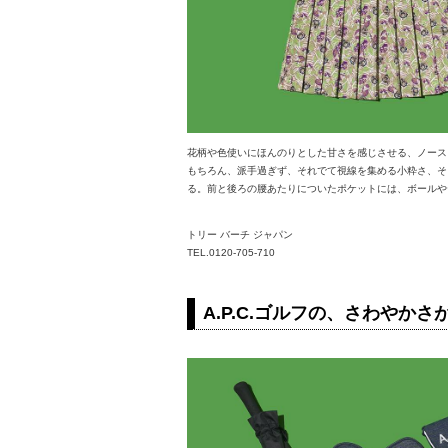
花柄や色使いにほんのりとした甘さを感じさせる、ノース
もちろん、派手過ぎず、それでて視線を集める小粋さ、そ
る。前と後ろの腰あたりについたポケットには、ボールやテ
トリー バーチ ジャパン
TEL.0120-705-710
A.P.C.ゴルフの、さわやか