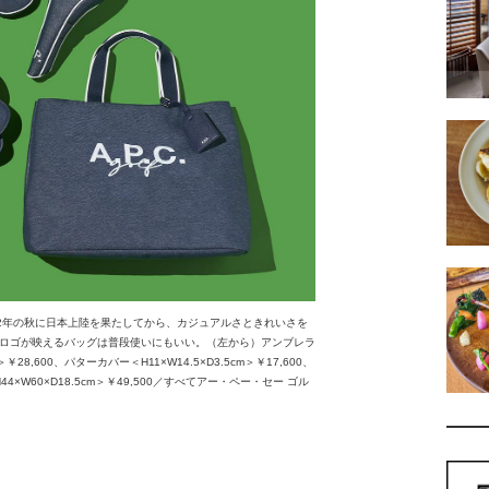
022年の秋に日本上陸を果たしてから、カジュアルさときれいさを
ロゴが映えるバッグは普段使いにもいい。（左から）アンブレラ
28,600、パターカバー＜H11×W14.5×D3.5cm＞￥17,600、
44×W60×D18.5cm＞￥49,500／すべてアー・ペー・セー ゴル