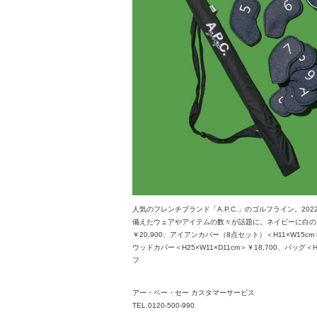
人気のフレンチブランド「A.P.C.」のゴルフライン。2
備えたウェアやアイテムの数々が話題に。ネイビーに白の
￥20,900、アイアンカバー（8点セット）＜H11×W15cm＞￥
ウッドカバー＜H25×W11×D11cm＞￥18,700、バッグ＜H
フ
アー・ペー・セー カスタマーサービス
TEL.0120-500-990