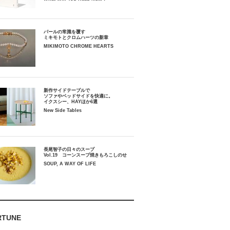
パールの常識を覆す
ミキモトとクロムハーツの新章
MIKIMOTO CHROME HEARTS
新作サイドテーブルで
ソファやベッドサイドを快適に。
イクスシー、HAYほか6選
New Side Tables
長尾智子の日々のスープ
Vol.19 コーンスープ焼きもろこしのせ
SOUP, A WAY OF LIFE
RTUNE