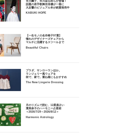
市川團子、市川染五郎らが登場！
話題の若手歌舞伎俳優が一冊に
大反響のビジュアル本が絶賛発売中
KABUKI HOPE
【一生モノの名作椅子97選】
憧れのデザイナーズチェアから
マルチに活躍するスツールまで
Beautiful Chairs
プラダ、サンローランほか。
ランジェリー風ウェアを
街で、家で。重ね着にもおすすめ
The New Lingerie Dressing
月のリズムで読む、12星座占い
濱美奈子のハーモニー占星術
＜2026/7/29～2026/8/12＞
Harmonic Astrology