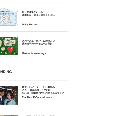
毎日の運勢がわかる！
月のリズムで読む、12星座占い
ENDING
韓流ナビゲーター・田代親世の
必見！ 韓流名作ドラマ3選
Vol.42 朝鮮時代からのタイムスリップ
The Best K-Entertainment