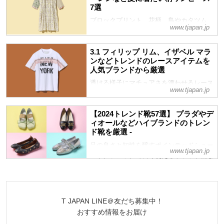
7選
ブロックプリント、花柄、鳥やカタツム
www.tjapan.jp
リ。心躍る柄を載せたワンピースをこれか
らの季節のパートナーに。人気ブランドか
ら厳選した７着をご紹介
3.1 フィリップ リム、イザベル マラ
ンなどトレンドのレースアイテムを
人気ブランドから厳選
透ける様子にマチュアさを漂わせるレース
www.tjapan.jp
アイテムから、可愛らしさのあるもの、カ
ジュアルイメージとミックスされたものま
で。レース使いのウェアを人気10ブラン
【2024トレンド靴57選】 プラダやデ
ドからピックアップ
ィオールなどハイブランドのトレン
ド靴を厳選 -
品の良さと知性を醸すポインテッドシュー
www.tjapan.jp
ズやクラシックで長く使えるトラッド靴な
ど、大人の足元に上質さをプラスする靴を
おすすめブランドから厳選紹介
T JAPAN LINE＠友だち募集中！
おすすめ情報をお届け