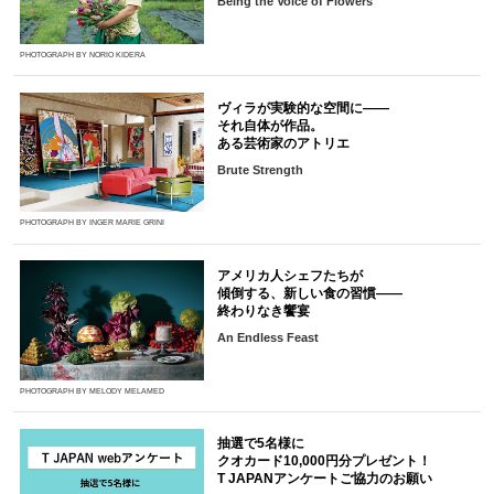
Being the Voice of Flowers
PHOTOGRAPH BY NORIO KIDERA
ヴィラが実験的な空間に――
それ自体が作品。
ある芸術家のアトリエ
Brute Strength
PHOTOGRAPH BY INGER MARIE GRINI
アメリカ人シェフたちが
傾倒する、新しい食の習慣――
終わりなき饗宴
An Endless Feast
PHOTOGRAPH BY MELODY MELAMED
抽選で5名様に
クオカード10,000円分プレゼント！
T JAPANアンケートご協力のお願い