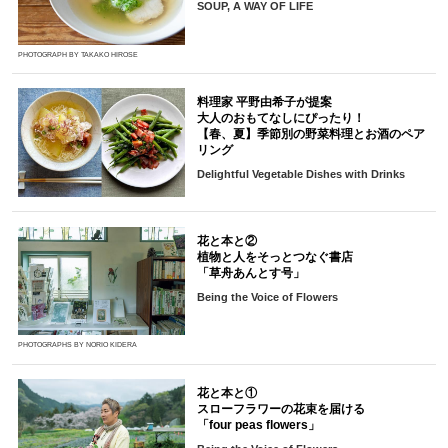
SOUP, A WAY OF LIFE
PHOTOGRAPH BY TAKAKO HIROSE
料理家 平野由希子が提案
大人のおもてなしにぴったり！
【春、夏】季節別の野菜料理とお酒のペア
リング
Delightful Vegetable Dishes with Drinks
花と本と②
植物と人をそっとつなぐ書店
「草舟あんとす号」
Being the Voice of Flowers
PHOTOGRAPHS BY NORIO KIDERA
花と本と①
スローフラワーの花束を届ける
「four peas flowers」