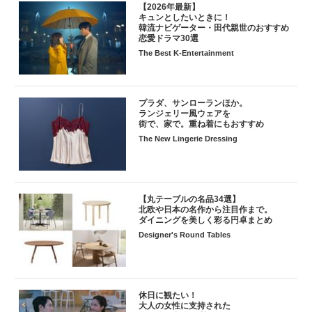
【2026年最新】
キュンとしたいときに！
韓流ナビゲーター・田代親世のおすすめ
恋愛ドラマ30選
The Best K-Entertainment
プラダ、サンローランほか。
ランジェリー風ウェアを
街で、家で。重ね着にもおすすめ
The New Lingerie Dressing
【丸テーブルの名品34選】
北欧や日本の名作から注目作まで。
ダイニングを美しく彩る円卓まとめ
Designer's Round Tables
休日に観たい！
大人の女性に支持された