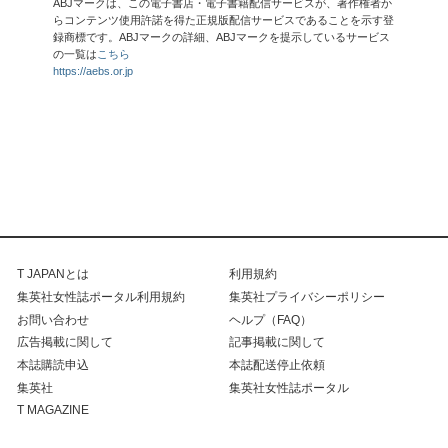
ABJマークは、この電子書店・電子書籍配信サービスが、著作権者か
らコンテンツ使用許諾を得た正規版配信サービスであることを示す登
録商標です。ABJマークの詳細、ABJマークを提示しているサービス
の一覧は
こちら
https://aebs.or.jp
T JAPANとは
利用規約
集英社女性誌ポータル利用規約
集英社プライバシーポリシー
お問い合わせ
ヘルプ（FAQ）
広告掲載に関して
記事掲載に関して
本誌購読申込
本誌配送停止依頼
集英社
集英社女性誌ポータル
T MAGAZINE