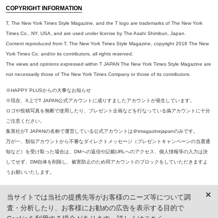
COPYRIGHT INFORMATION
T, The New York Times Style Magazine, and the T logo are trademarks of The New York
Times Co., NY, USA, and are used under license by The Asahi Shimbun, Japan.
Content reproduced from T, The New York Times Style Magazine, copyright 2016 The New
York Times Co. and/or its contributors, all rights reserved.
The views and opinions expressed within T JAPAN The New York Times Style Magazine are
not necessarily those of The New York Times Company or those of its contributors.
※HAPPY PLUSからの大事なお知らせ
※現在、X上でT JAPAN公式アカウントに成りすましたアカウントが発生しています。
ロゴや投稿写真を無断で使用したり、プレゼント企画などを行なっている偽アカウントに十分
ご注意ください。
集英社がT JAPANの名称で運営している公式アカウントは＠tmagazinejapanのみです。
万が一、類似アカウントから不審なダイレクトメッセージ（プレゼントキャンペーンの当選通
知など）を受け取った場合は、DMへの返信や記載URLへのアクセス、個人情報等の入力は決
してせず、DM自体を削除し、被害防止のため同アカウントのブロックをしていただきますよ
うお願いいたします。
※本誌掲載の記事、写真等の無断複写、複製、転載を禁じます。
当サイトでは当社の提携先等がお客様のニーズ等について調
※ 掲載商品の価格は、特に記載がないかぎり、「税込価格」で表示しています。ただし、2021年3月18日以前に公開し
査・分析したり、お客様にお勧めの広告を表示する目的で
た記事については「本体価格（税抜）」での表示となり、 掲載価格には消費税が含まれておりませんのでご注意くだ
さい。