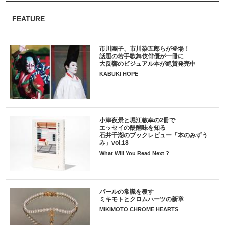
FEATURE
市川團子、市川染五郎らが登場！
話題の若手歌舞伎俳優が一冊に
大反響のビジュアル本が絶賛発売中
KABUKI HOPE
小津夜景と堀江敏幸の2冊で
エッセイの醍醐味を知る
石井千湖のブックレビュー「本のみずう
み」vol.18
What Will You Read Next ?
パールの常識を覆す
ミキモトとクロムハーツの新章
MIKIMOTO CHROME HEARTS