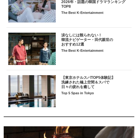
2026年・話題の韓国ドラマランキング
TOP8
The Best K-Entertainment
涙なしには観られない！
韓流ナビゲーター・田代親世の
おすすめ12選
The Best K-Entertainment
【東京ホテルスパTOP5体験記】
洗練された極上空間＆スパで
日々の疲れを癒して
Top 5 Spas in Tokyo