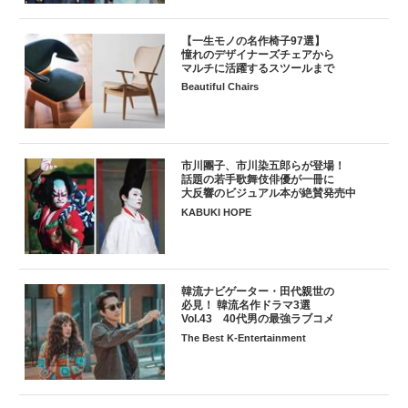
【一生モノの名作椅子97選】
憧れのデザイナーズチェアから
マルチに活躍するスツールまで
Beautiful Chairs
市川團子、市川染五郎らが登場！
話題の若手歌舞伎俳優が一冊に
大反響のビジュアル本が絶賛発売中
KABUKI HOPE
韓流ナビゲーター・田代親世の
必見！ 韓流名作ドラマ3選
Vol.43 40代男の最強ラブコメ
The Best K-Entertainment