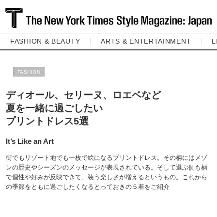
FASHION & BEAUTY
ARTS & ENTERTAINMENT
L
FASHION
ディオール、セリーヌ、ロエベなど
夏を一緒に過ごしたい
プリントドレス5選
It’s Like an Art
街でもリゾート地でも一枚で絵になるプリントドレス。その柄にはメゾ
ンの歴史やシーズンのメッセージが表現されている。そして選ぶ側も柄
で個性や好みが反映できて、装う楽しさが増えるというもの。これから
の季節をともに過ごしたくなるとっておきの５着をご紹介