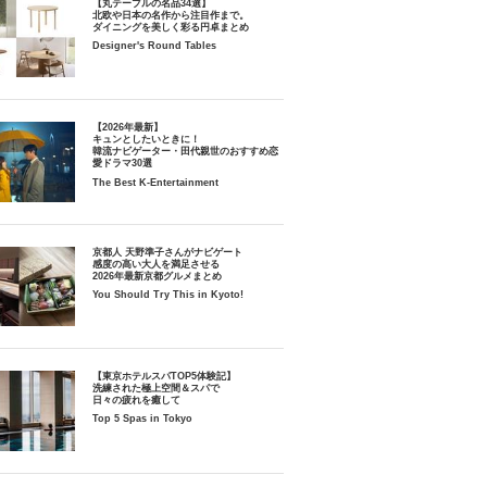
【丸テーブルの名品34選】
北欧や日本の名作から注目作まで。
ダイニングを美しく彩る円卓まとめ
Designer's Round Tables
【2026年最新】
キュンとしたいときに！
韓流ナビゲーター・田代親世のおすすめ恋
愛ドラマ30選
The Best K-Entertainment
京都人 天野準子さんがナビゲート
感度の高い大人を満足させる
2026年最新京都グルメまとめ
You Should Try This in Kyoto!
【東京ホテルスパTOP5体験記】
洗練された極上空間＆スパで
日々の疲れを癒して
Top 5 Spas in Tokyo