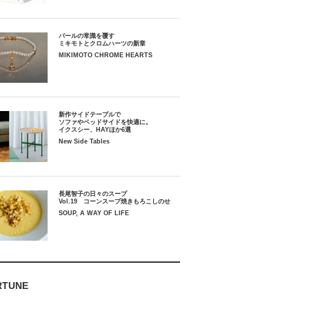
パールの常識を覆す
ミキモトとクロムハーツの新章
MIKIMOTO CHROME HEARTS
新作サイドテーブルで
ソファやベッドサイドを快適に。
イクスシー、HAYほか6選
New Side Tables
長尾智子の日々のスープ
Vol.19 コーンスープ焼きもろこしのせ
SOUP, A WAY OF LIFE
RTUNE