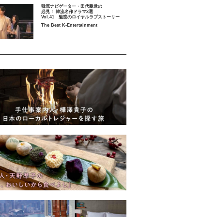
韓流ナビゲーター・田代親世の
必見！ 韓流名作ドラマ3選
Vol.41 魅惑のロイヤルラブストーリー
The Best K-Entertainment