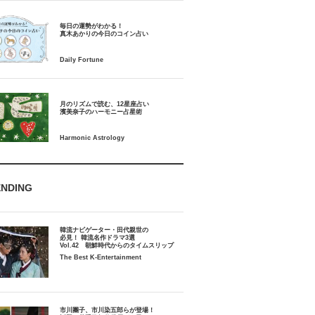
毎日の運勢がわかる！
月のリズムで読む、12星座占い
ENDING
韓流ナビゲーター・田代親世の
必見！ 韓流名作ドラマ3選
Vol.42 朝鮮時代からのタイムスリップ
The Best K-Entertainment
市川團子、市川染五郎らが登場！