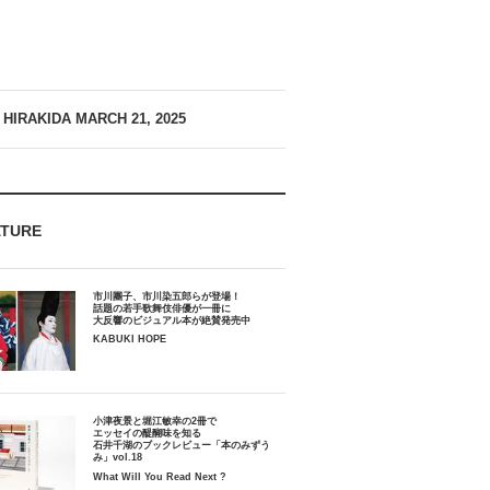
 HIRAKIDA
MARCH 21, 2025
ATURE
市川團子、市川染五郎らが登場！
話題の若手歌舞伎俳優が一冊に
大反響のビジュアル本が絶賛発売中
KABUKI HOPE
小津夜景と堀江敏幸の2冊で
エッセイの醍醐味を知る
石井千湖のブックレビュー「本のみずう
み」vol.18
What Will You Read Next ?