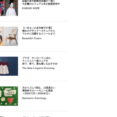
話題の若手歌舞伎俳優が一冊に
大反響のビジュアル本が絶賛発売中
KABUKI HOPE
【一生モノの名作椅子97選】
憧れのデザイナーズチェアから
マルチに活躍するスツールまで
Beautiful Chairs
プラダ、サンローランほか。
ランジェリー風ウェアを
街で、家で。重ね着にもおすすめ
The New Lingerie Dressing
月のリズムで読む、12星座占い
濱美奈子のハーモニー占星術
＜2026/7/29～2026/8/12＞
Harmonic Astrology