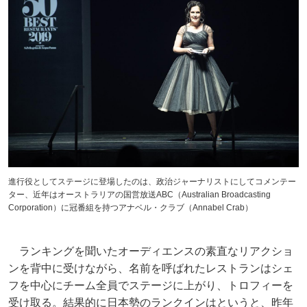
進行役としてステージに登場したのは、政治ジャーナリストにしてコメンテー
ター、近年はオーストラリアの国営放送ABC（Australian Broadcasting
Corporation）に冠番組を持つアナベル・クラブ（Annabel Crab）
ランキングを聞いたオーディエンスの素直なリアクショ
ンを背中に受けながら、名前を呼ばれたレストランはシェ
フを中心にチーム全員でステージに上がり、トロフィーを
受け取る。結果的に日本勢のランクインはというと、昨年