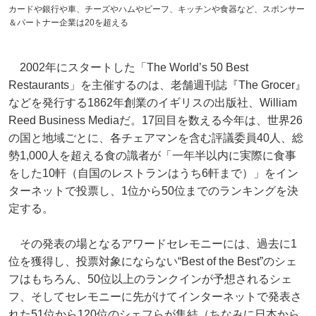
カードや銀行や車、チーズやハムやビーフ、キッチンや食器など、スポンサー
＆パートナー企業は20を超える
2002年にスタートした「The World’s 50 Best
Restaurants」を主催するのは、老舗週刊誌『The Grocer』
などを発行する1862年創業のイギリスの出版社、William
Reed Business Mediaだ。17回目を数える今年は、世界26
の国と地域ごとに、各チェアマンを含む評議委員40人、総
勢1,000人を超える食の識者が「一年半以内に実際に食事
をした10軒（自国のレストランはうち6軒まで）」をイン
ターネットで投票し、1位から50位までのランキングを決
定する。
その発表の場となるアワードセレモニーには、過去に1
位を獲得し、投票対象にならない“Best of the Best”のシェ
フはもちろん、50位以上のランクインが予想されるシェ
フ、そしてセレモニーに先がけてインターネットで発表さ
れた51位から120位のシェフらが集結（ちなみに日本から