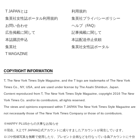
T JAPANとは
利用規約
集英社女性誌ポータル利用規約
集英社プライバシーポリシー
お問い合わせ
ヘルプ（FAQ）
広告掲載に関して
記事掲載に関して
本誌購読申込
本誌配送停止依頼
集英社
集英社女性誌ポータル
T MAGAZINE
COPYRIGHT INFORMATION
T, The New York Times Style Magazine, and the T logo are trademarks of The New York
Times Co., NY, USA, and are used under license by The Asahi Shimbun, Japan.
Content reproduced from T, The New York Times Style Magazine, copyright 2016 The New
York Times Co. and/or its contributors, all rights reserved.
The views and opinions expressed within T JAPAN The New York Times Style Magazine are
not necessarily those of The New York Times Company or those of its contributors.
※HAPPY PLUSからの大事なお知らせ
※現在、X上でT JAPAN公式アカウントに成りすましたアカウントが発生しています。
ロゴや投稿写真を無断で使用したり、プレゼント企画などを行なっている偽アカウントに十分