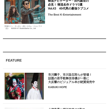
韓流ナビゲーター・田代親世の
必見！ 韓流名作ドラマ3選
Vol.43 40代男の最強ラブコメ
The Best K-Entertainment
主演のソン・スンホン（右）とオム・ジョンファ
（左） ©2025 KT StudioGenie Co., Ltd
FEATURE
市川團子、市川染五郎らが登場！
話題の若手歌舞伎俳優が一冊に
大反響のビジュアル本が絶賛発売中
KABUKI HOPE