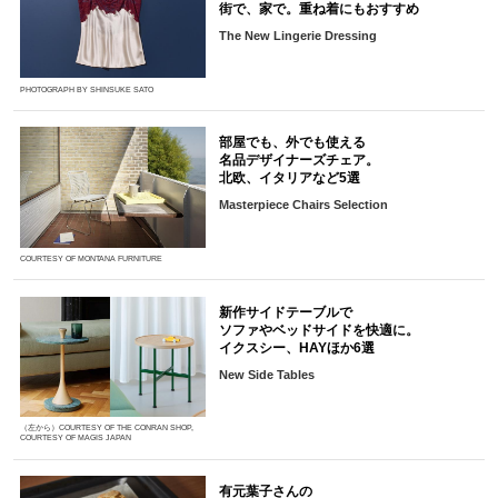
街で、家で。重ね着にもおすすめ
The New Lingerie Dressing
PHOTOGRAPH BY SHINSUKE SATO
部屋でも、外でも使える
名品デザイナーズチェア。
北欧、イタリアなど5選
Masterpiece Chairs Selection
COURTESY OF MONTANA FURNITURE
新作サイドテーブルで
ソファやベッドサイドを快適に。
イクスシー、HAYほか6選
New Side Tables
（左から）COURTESY OF THE CONRAN SHOP,
COURTESY OF MAGIS JAPAN
有元葉子さんの