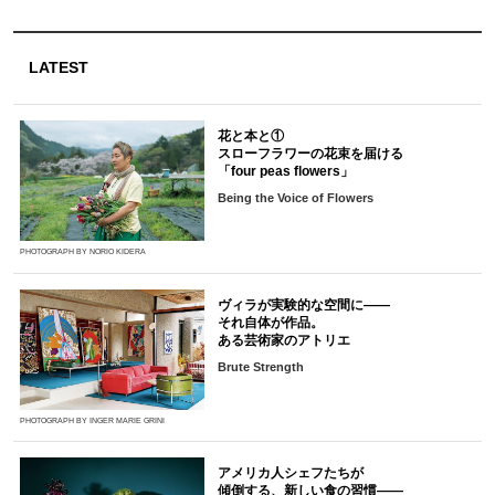
LATEST
花と本と①
スローフラワーの花束を届ける
「four peas flowers」
Being the Voice of Flowers
PHOTOGRAPH BY NORIO KIDERA
ヴィラが実験的な空間に――
それ自体が作品。
ある芸術家のアトリエ
Brute Strength
PHOTOGRAPH BY INGER MARIE GRINI
アメリカ人シェフたちが
傾倒する、新しい食の習慣――