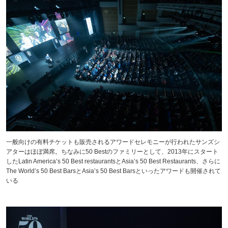
一般向けの有料チケットも販売されるアワードセレモニーが行われたサンズシ
アターはほぼ満席。ちなみに50 Bestのファミリーとして、2013年にスタート
したLatin America’s 50 Best restaurantsとAsia’s 50 Best Restaurants、さらに
The World’s 50 Best BarsとAsia’s 50 Best Barsといったアワードも開催されて
いる