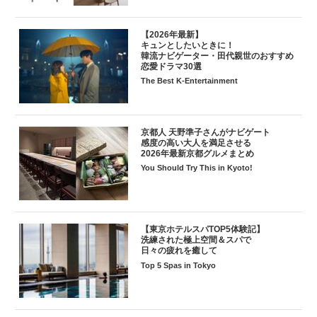
【2026年最新】
キュンとしたいときに！
韓流ナビゲーター・田代親世のおすすめ
恋愛ドラマ30選
The Best K-Entertainment
京都人 天野準子さんがナビゲート
感度の高い大人を満足させる
2026年最新京都グルメまとめ
You Should Try This in Kyoto!
【東京ホテルスパTOP5体験記】
洗練された極上空間＆スパで
日々の疲れを癒して
Top 5 Spas in Tokyo