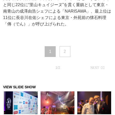
と同じ22位に“里山キュイジーヌ”を貫く重鎮として東京・
南青山の成澤由浩シェフによる「NARISAWA」、最上位は
11位に長谷川在佑シェフによる東京・外苑前の懐石料理
「傳（でん）」が呼び上げられた。
1
2
1/2