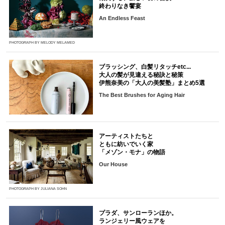
終わりなき饗宴
An Endless Feast
PHOTOGRAPH BY MELODY MELAMED
ブラッシング、白髪リタッチetc...
大人の髪が見違える秘訣と秘策
伊熊奈美の「大人の美髪塾」まとめ5選
The Best Brushes for Aging Hair
アーティストたちと
ともに紡いでいく家
「メゾン・モナ」の物語
Our House
PHOTOGRAPH BY JULIANA SOHN
プラダ、サンローランほか。
ランジェリー風ウェアを