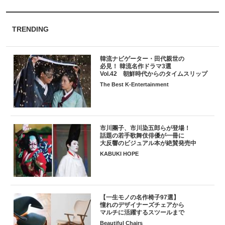
TRENDING
韓流ナビゲーター・田代親世の
必見！ 韓流名作ドラマ3選
Vol.42 朝鮮時代からのタイムスリップ
The Best K-Entertainment
市川團子、市川染五郎らが登場！
話題の若手歌舞伎俳優が一冊に
大反響のビジュアル本が絶賛発売中
KABUKI HOPE
【一生モノの名作椅子97選】
憧れのデザイナーズチェアから
マルチに活躍するスツールまで
Beautiful Chairs