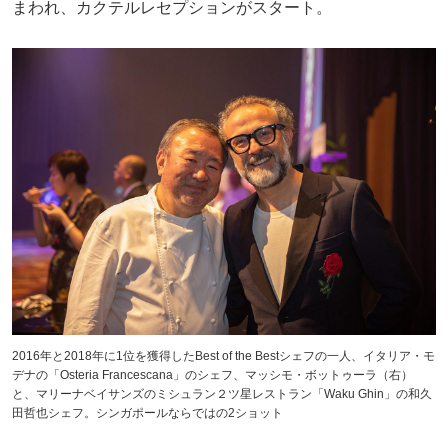
まわれ、カクテルレセプションがスタート。
2016年と2018年に1位を獲得したBest of the Bestシェフの一人、イタリア・モ
デナの「Osteria Francescana」のシェフ、マッシモ・ボットゥーラ（右）
と、マリーナベイサンズのミシュラン２ツ星レストラン「Waku Ghin」の和久
田哲也シェフ。シンガポールならではの2ショット