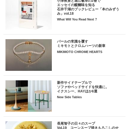
小津夜景と堀江敏幸の2冊で
エッセイの醍醐味を知る
石井千湖のブックレビュー「本のみずう
み」vol.18
What Will You Read Next ?
パールの常識を覆す
ミキモトとクロムハーツの新章
MIKIMOTO CHROME HEARTS
新作サイドテーブルで
ソファやベッドサイドを快適に。
イクスシー、HAYほか6選
New Side Tables
長尾智子の日々のスープ
Vol.19 コーンスープ焼きもろこしのせ