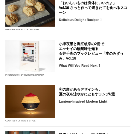
「おいしいものは身体にいいのよ」
Vol.36 さっと作って焼きたてを食べるスコ
ーン
Delicious Delight Recipes！
PHOTOGRAPH BY YUKI SUGIURA
小津夜景と堀江敏幸の2冊で
エッセイの醍醐味を知る
石井千湖のブックレビュー「本のみずう
み」vol.18
What Will You Read Next ?
PHOTOGRAPH BY RYOSUKE HARADA
和の趣があるデザインも。
夏の夜を涼やかにともすランプ6選
Lantern-Inspired Modern Light
COURTESY OF TIME & STYLE