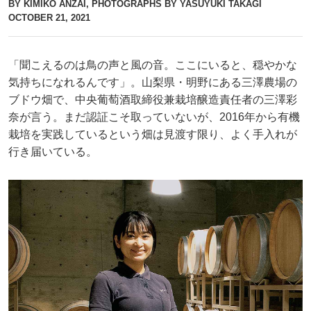
BY KIMIKO ANZAI, PHOTOGRAPHS BY YASUYUKI TAKAGI
OCTOBER 21, 2021
「聞こえるのは鳥の声と風の音。ここにいると、穏やかな
気持ちになれるんです」。山梨県・明野にある三澤農場の
ブドウ畑で、中央葡萄酒取締役兼栽培醸造責任者の三澤彩
奈が言う。まだ認証こそ取っていないが、2016年から有機
栽培を実践しているという畑は見渡す限り、よく手入れが
行き届いている。