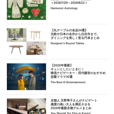
＜2026/7/29～2026/8/12＞
Harmonic Astrology
【丸テーブルの名品34選】
北欧や日本の名作から注目作まで。
ダイニングを美しく彩る円卓まとめ
Designer's Round Tables
【2026年最新】
キュンとしたいときに！
韓流ナビゲーター・田代親世のおすすめ
恋愛ドラマ30選
The Best K-Entertainment
京都人 天野準子さんがナビゲート
感度の高い大人を満足させる
2026年最新京都グルメまとめ
You Should Try This in Kyoto!