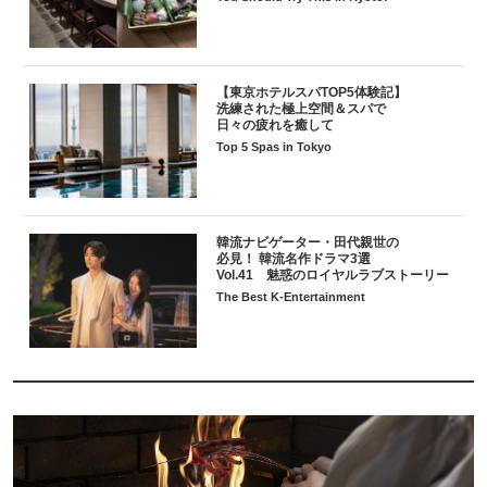
【東京ホテルスパTOP5体験記】
洗練された極上空間＆スパで
日々の疲れを癒して
Top 5 Spas in Tokyo
韓流ナビゲーター・田代親世の
必見！ 韓流名作ドラマ3選
Vol.41 魅惑のロイヤルラブストーリー
The Best K-Entertainment