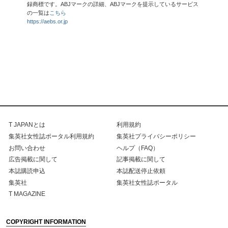
録商標です。ABJマークの詳細、ABJマークを提示しているサービス
の一覧は
こちら
https://aebs.or.jp
T JAPANとは
利用規約
集英社女性誌ポータル利用規約
集英社プライバシーポリシー
お問い合わせ
ヘルプ（FAQ）
広告掲載に関して
記事掲載に関して
本誌購読申込
本誌配送停止依頼
集英社
集英社女性誌ポータル
T MAGAZINE
COPYRIGHT INFORMATION