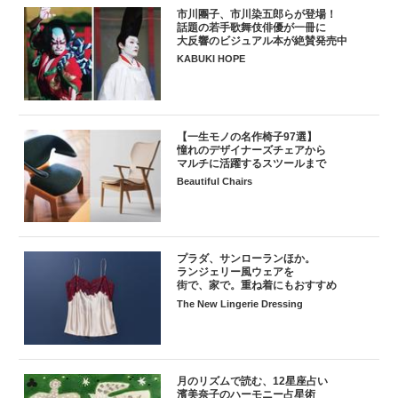
市川團子、市川染五郎らが登場！
話題の若手歌舞伎俳優が一冊に
大反響のビジュアル本が絶賛発売中
KABUKI HOPE
【一生モノの名作椅子97選】
憧れのデザイナーズチェアから
マルチに活躍するスツールまで
Beautiful Chairs
プラダ、サンローランほか。
ランジェリー風ウェアを
街で、家で。重ね着にもおすすめ
The New Lingerie Dressing
月のリズムで読む、12星座占い
濱美奈子のハーモニー占星術