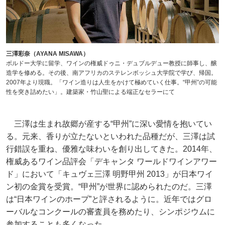
三澤彩奈（AYANA MISAWA）
ボルドー大学に留学、ワインの権威ドゥニ・デュブルデュー教授に師事し、醸
造学を修める。その後、南アフリカのステレンボッシュ大学院で学び、帰国。
2007年より現職。「ワイン造りは人生をかけて極めていく仕事。“甲州”の可能
性を突き詰めたい」。建築家・竹山聖による端正なセラーにて
三澤は生まれ故郷が産する“甲州”に深い愛情を抱いてい
る。元来、香りが立たないといわれた品種だが、三澤は試
行錯誤を重ね、優雅な味わいを創り出してきた。2014年、
権威あるワイン品評会「デキャンタ ワールドワインアワー
ド」において「キュヴェ三澤 明野甲州 2013」が日本ワイ
ン初の金賞を受賞。“甲州”が世界に認められたのだ。三澤
は“日本ワインのホープ”と評されるように。近年ではグロ
ーバルなコンクールの審査員を務めたり、シンポジウムに
参加することも多くなった。