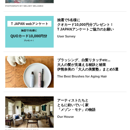
PHOTOGRAPH BY MELODY MELAMED
抽選で5名様に
クオカード10,000円分プレゼント！
T JAPANアンケートご協力のお願い
User Survey
ブラッシング、白髪リタッチetc...
大人の髪が見違える秘訣と秘策
伊熊奈美の「大人の美髪塾」まとめ5選
The Best Brushes for Aging Hair
アーティストたちと
ともに紡いでいく家
「メゾン・モナ」の物語
Our House