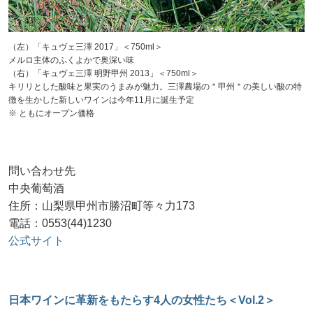
（左）「キュヴェ三澤 2017」＜750ml＞
メルロ主体のふくよかで奥深い味
（右）「キュヴェ三澤 明野甲州 2013」＜750ml＞
キリリとした酸味と果実のうまみが魅力。三澤農場の＂甲州＂の美しい酸の特
徴を生かした新しいワインは今年11月に誕生予定
※ ともにオープン価格
問い合わせ先
中央葡萄酒
住所：山梨県甲州市勝沼町等々力173
電話：0553(44)1230
公式サイト
日本ワインに革新をもたらす4人の女性たち＜Vol.2＞