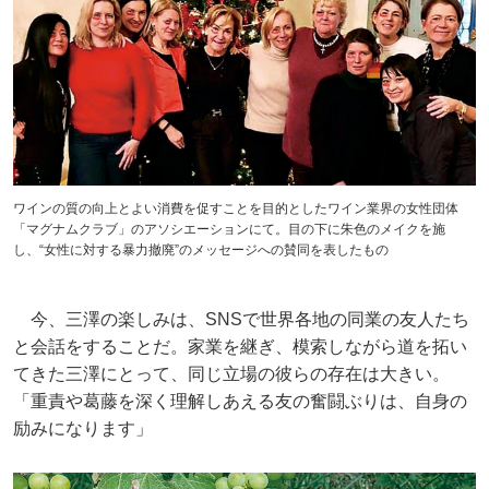
ワインの質の向上とよい消費を促すことを目的としたワイン業界の女性団体
「マグナムクラブ」のアソシエーションにて。目の下に朱色のメイクを施
し、“女性に対する暴力撤廃”のメッセージへの賛同を表したもの
今、三澤の楽しみは、SNSで世界各地の同業の友人たち
と会話をすることだ。家業を継ぎ、模索しながら道を拓い
てきた三澤にとって、同じ立場の彼らの存在は大きい。
「重責や葛藤を深く理解しあえる友の奮闘ぶりは、自身の
励みになります」