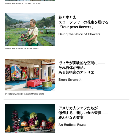
PHOTOGRAPHS BY NORIO KIDERA
花と本と①
スローフラワーの花束を届ける
「four peas flowers」
Being the Voice of Flowers
PHOTOGRAPH BY NORIO KIDERA
ヴィラが実験的な空間に――
それ自体が作品。
ある芸術家のアトリエ
Brute Strength
PHOTOGRAPH BY INGER MARIE GRINI
アメリカ人シェフたちが
傾倒する、新しい食の習慣――
終わりなき饗宴
An Endless Feast