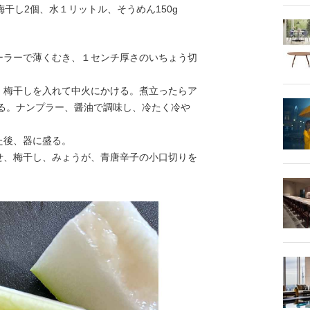
干し2個、水１リットル、そうめん150g
ラーで薄くむき、１センチ厚さのいちょう切
梅干しを入れて中火にかける。煮立ったらア
煮る。ナンプラー、醤油で調味し、冷たく冷や
た後、器に盛る。
、梅干し、みょうが、青唐辛子の小口切りを