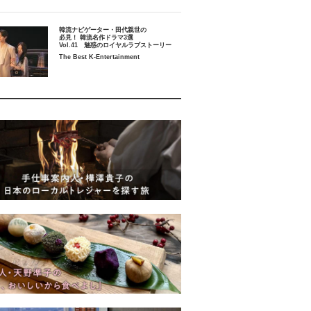
韓流ナビゲーター・田代親世の
必見！ 韓流名作ドラマ3選
Vol.41 魅惑のロイヤルラブストーリー
The Best K-Entertainment