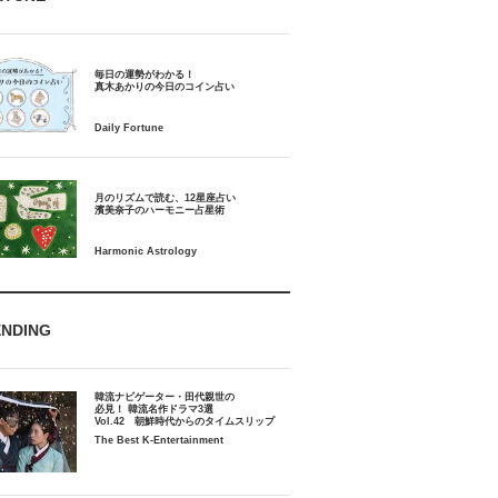
毎日の運勢がわかる！
月のリズムで読む、12星座占い
ENDING
韓流ナビゲーター・田代親世の
必見！ 韓流名作ドラマ3選
Vol.42 朝鮮時代からのタイムスリップ
The Best K-Entertainment