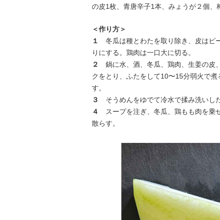
の皮1枚、青唐辛子1本、みょうが２個、梅
＜作り方＞
１
冬瓜は種とわたを取り除き、皮はピー
りにする。鶏肉は一口大に切る。
２
鍋に水、酒、冬瓜、鶏肉、生姜の皮、
クをとり、ふたをして10〜15分弱火で
す。
３
そうめんをゆでて冷水で揉み洗いし
４
スープを注ぎ、冬瓜、鶏もも肉を乗せ
散らす。