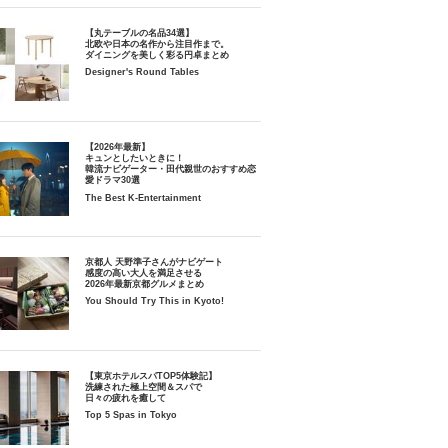
【丸テーブルの名品34選】
北欧や日本の名作から注目作まで。
ダイニングを美しく彩る円卓まとめ
Designer's Round Tables
【2026年最新】
キュンとしたいときに！
韓流ナビゲーター・田代親世のおすすめ恋
愛ドラマ30選
The Best K-Entertainment
京都人 天野準子さんがナビゲート
感度の高い大人を満足させる
2026年最新京都グルメまとめ
You Should Try This in Kyoto!
【東京ホテルスパTOP5体験記】
洗練された極上空間＆スパで
日々の疲れを癒して
Top 5 Spas in Tokyo