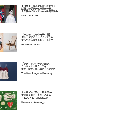
市川團子、市川染五郎らが登場！
話題の若手歌舞伎俳優が一冊に
大反響のビジュアル本が絶賛発売中
KABUKI HOPE
【一生モノの名作椅子97選】
憧れのデザイナーズチェアから
マルチに活躍するスツールまで
Beautiful Chairs
プラダ、サンローランほか。
ランジェリー風ウェアを
街で、家で。重ね着にもおすすめ
The New Lingerie Dressing
月のリズムで読む、12星座占い
濱美奈子のハーモニー占星術
＜2026/7/29～2026/8/12＞
Harmonic Astrology