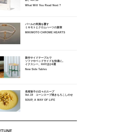
み」vol.18
What Will You Read Next ?
パールの常識を覆す
ミキモトとクロムハーツの新章
MIKIMOTO CHROME HEARTS
新作サイドテーブルで
ソファやベッドサイドを快適に。
イクスシー、HAYほか6選
New Side Tables
長尾智子の日々のスープ
Vol.19 コーンスープ焼きもろこしのせ
SOUP, A WAY OF LIFE
RTUNE