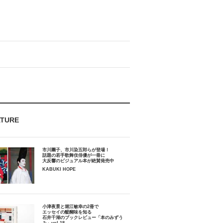
ATURE
市川團子、市川染五郎らが登場！
話題の若手歌舞伎俳優が一冊に
大反響のビジュアル本が絶賛発売中
KABUKI HOPE
小津夜景と堀江敏幸の2冊で
エッセイの醍醐味を知る
石井千湖のブックレビュー「本のみずう