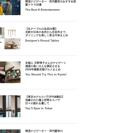
韓流ナビゲーター・田代親世のおすすめ恋
愛ドラマ30選
The Best K-Entertainment
【丸テーブルの名品34選】
北欧や日本の名作から注目作まで。
ダイニングを美しく彩る円卓まとめ
Designer's Round Tables
京都人 天野準子さんがナビゲート
感度の高い大人を満足させる
2026年最新京都グルメまとめ
You Should Try This in Kyoto!
【東京ホテルスパTOP5体験記】
洗練された極上空間＆スパで
日々の疲れを癒して
Top 5 Spas in Tokyo
韓流ナビゲーター・田代親世の