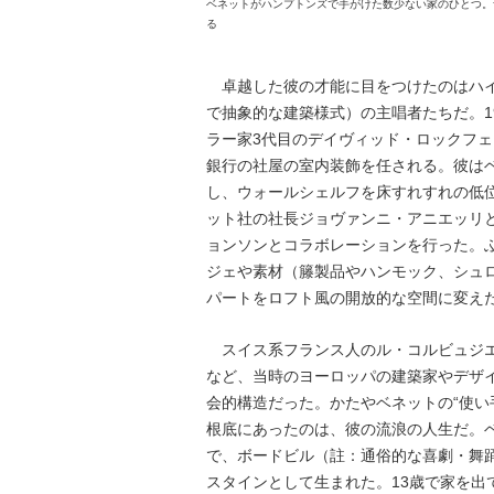
ベネットがハンプトンズで手がけた数少ない家のひとつ。
る
卓越した彼の才能に目をつけたのはハイ
で抽象的な建築様式）の主唱者たちだ。1
ラー家3代目のデイヴィッド・ロックフ
銀行の社屋の室内装飾を任される。彼は
し、ウォールシェルフを床すれすれの低位
ット社の社長ジョヴァンニ・アニエッリ
ョンソンとコラボレーションを行った。
ジェや素材（籐製品やハンモック、シュ
パートをロフト風の開放的な空間に変え
スイス系フランス人のル・コルビュジエ
など、当時のヨーロッパの建築家やデザ
会的構造だった。かたやベネットの“使い
根底にあったのは、彼の流浪の人生だ。
で、ボードビル（註：通俗的な喜劇・舞
スタインとして生まれた。13歳で家を出