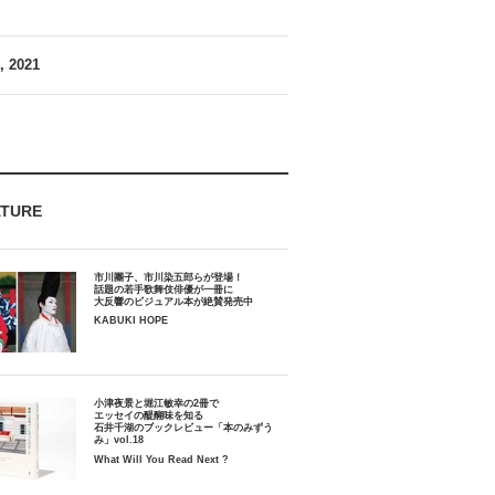
, 2021
ATURE
市川團子、市川染五郎らが登場！
話題の若手歌舞伎俳優が一冊に
大反響のビジュアル本が絶賛発売中
KABUKI HOPE
小津夜景と堀江敏幸の2冊で
エッセイの醍醐味を知る
石井千湖のブックレビュー「本のみずう
み」vol.18
What Will You Read Next ?