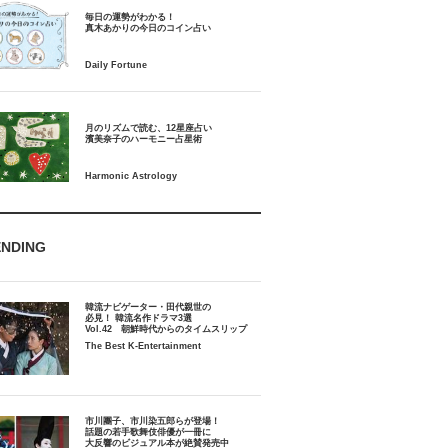
毎日の運勢がわかる！
月のリズムで読む、12星座占い
ENDING
韓流ナビゲーター・田代親世の
必見！ 韓流名作ドラマ3選
Vol.42 朝鮮時代からのタイムスリップ
The Best K-Entertainment
市川團子、市川染五郎らが登場！
話題の若手歌舞伎俳優が一冊に
大反響のビジュアル本が絶賛発売中