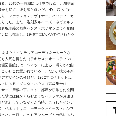
る。20代の一時期には仕事で渡欧し、彫刻家
機会を得て、彼を師と仰いだ。NYに戻ってか
たり、ファッションデザイナー、ハッティ・カ
たりした。また、彫刻家ルイーズ・ネヴェルソ
象表現主義の画家ハンス・ホフマンによる夜間
ンにも挑戦し、1946年にMoMAで催されたグ
手あまたのインテリアコーディネーターとな
ても人気を博した（テキサス州オースティンに
統領図書館には、ベネットによる、滑らかな曲
そこかしこに置かれている）。だが、彼の革新
アデザインの分野だ。1962年にベネットは、
ストにある「ダコタ・ハウス（高級集合住
ンサード屋根の下にメイド部屋が密集した空間
した壁には目がくらむようなパノラマが見渡せ
まだ流行していなかった当時、こうしたインテ
後、ベネットはニューヨーク州イーストハンプ
造った。当時、ボヘミアンムードと自然にあふ