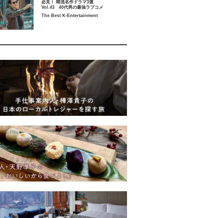
必見！ 韓流名作ドラマ3選
Vol.43 40代男の最強ラブコメ
The Best K-Entertainment