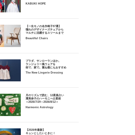
KABUKI HOPE
【一生モノの名作椅子97選】
憧れのデザイナーズチェアから
マルチに活躍するスツールまで
Beautiful Chairs
プラダ、サンローランほか。
ランジェリー風ウェアを
街で、家で。重ね着にもおすすめ
The New Lingerie Dressing
月のリズムで読む、12星座占い
濱美奈子のハーモニー占星術
＜2026/7/29～2026/8/12＞
Harmonic Astrology
【2026年最新】
キュンとしたいときに！