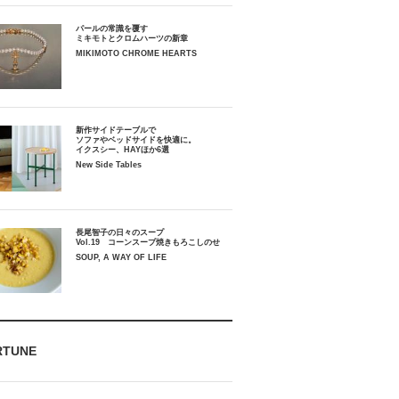
パールの常識を覆す
ミキモトとクロムハーツの新章
MIKIMOTO CHROME HEARTS
新作サイドテーブルで
ソファやベッドサイドを快適に。
イクスシー、HAYほか6選
New Side Tables
長尾智子の日々のスープ
Vol.19 コーンスープ焼きもろこしのせ
SOUP, A WAY OF LIFE
RTUNE