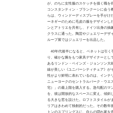
が、のちに女性服のスケッチを描く職を得
コンスタンティン・ブランクーシに会う
らは、ウィンドーディスプレーを手がけ
ーネギーのために毛皮の服をデザインし
ンとアトリエを共有し、ドイツ出身の抽
クラスに通った。陶芸やジュエリーデザイ
ループ展ではジュエリーを出品した。
40年代後半になると、ベネットは引く
り、確かな腕をもつ家具デザイナーとし
あるリンドン・ベインズ・ジョンソン大
線が美しい《ユニバーシティチェア》が
性がより鮮明に表れているのは、インテリ
ニューヨークのセントラルパーク・ウエ
宅）」の最上階を購入する。急勾配のマ
を、彼は開放的なスペースに変え、傾斜
る大きな窓を設けた。ロフトスタイルが
リアはきわめて独創的だった。その数年
トンのスプリングスに、自らの隠れ家を