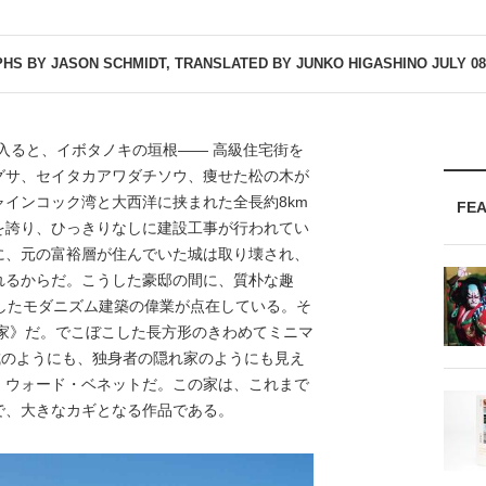
HS BY JASON SCHMIDT, TRANSLATED BY JUNKO HIGASHINO
JULY 08
入ると、イボタノキの垣根―― 高級住宅街を
グサ、セイタカアワダチソウ、痩せた松の木が
インコック湾と大西洋に挟まれた全長約8km
FE
を誇り、ひっきりなしに建設工事が行われてい
に、元の富裕層が住んでいた城は取り壊され、
れるからだ。こうした豪邸の間に、質朴な趣
したモダニズム建築の偉業が点在している。そ
の家》だ。でこぼこした長方形のきわめてミニマ
城のようにも、独身者の隠れ家のようにも見え
、ウォード・ベネットだ。この家は、これまで
で、大きなカギとなる作品である。