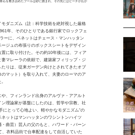
青石を敷き詰めたプールは砂に囲まれ、その先にはビーチが広が
モダニズム（註：科学技術を絶対視した厳格
961年、そのひとりである銀行家でロックフェ
ェラーに、ベネットはチェース・マンハッタン
ベージュの布張りのボックスシートをデザイン
置に取り付けた。その約10年後には、フィア
と妻マレーラの依頼で、建築家フィリップ・ジ
ふたりは、従来ガーデン向けとされてきたオブ
ロのマット）を取り入れて、夫妻のローマのア
た。
や、フィンランド出身のアルヴァ・アアルト
イン理論家が基盤にしたのは、哲学や宗教、社
手にとって心地よい、軽やかなモダニズム”の
ベネットはマンハッタンのワシントンハイツ
踊・曲芸）芸人の父のもと、ハワード・バーン
て、衣料品街で台車配達をして自活していた