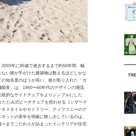
003年に85歳で逝去するまで約50年間、幅
たない彼が手がけた建築物は数えるほどしかな
TR
ての知名度のほうが高い。彼が取り入れた「ガ
能美」は、1950〜60年代のデザインの潮流
伝統的なサイドチェアをよりシンプルにした
りたたみ式ビーチチェアを想わせる《シザーチ
テキスタイルやカトラリー、ティファニーのグ
ベネットの美学を明確に映し出しているのは、
隅々までこだわりが詰まったインテリアや住宅