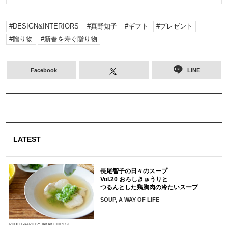
DESIGN&INTERIORS
真野知子
ギフト
プレゼント
贈り物
新春を寿ぐ贈り物
Facebook
LINE
LATEST
長尾智子の日々のスープ
Vol.20 おろしきゅうりと
つるんとした鶏胸肉の冷たいスープ
SOUP, A WAY OF LIFE
PHOTOGRAPH BY TAKAKO HIROSE