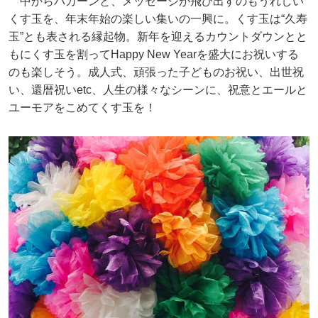
中からパカーンと、メッセージが飛び出すのもうれしい
くす玉を、年末年始の楽しい集いの一興に。くす玉は“久寿
玉”とも表される縁起物。新年を迎えるカウントダウンとと
もにくす玉を割ってHappy New Yearを盛大にお祝いする
のも楽しそう。成人式、頑張った子どものお祝い、出世祝
い、還暦祝いetc、人生の様々なシーンに、祝意とエールと
ユーモアをこめてくす玉を！