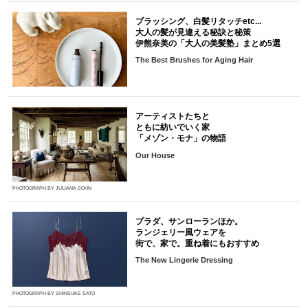
ブラッシング、白髪リタッチetc...
大人の髪が見違える秘訣と秘策
伊熊奈美の「大人の美髪塾」まとめ5選
The Best Brushes for Aging Hair
アーティストたちと
ともに紡いでいく家
「メゾン・モナ」の物語
Our House
PHOTOGRAPH BY JULIANA SOHN
プラダ、サンローランほか。
ランジェリー風ウェアを
街で、家で。重ね着にもおすすめ
The New Lingerie Dressing
PHOTOGRAPH BY SHINSUKE SATO