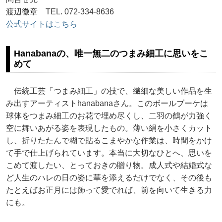
渡辺徽章 TEL. 072-334-8636
公式サイトはこちら
Hanabanaの、唯一無二のつまみ細工に思いをこ
めて
伝統工芸「つまみ細工」の技で、繊細な美しい作品を生
み出すアーティストhanabanaさん。このボールブーケは
球体をつまみ細工のお花で埋め尽くし、二羽の鶴が力強く
空に舞いあがる姿を表現したもの。薄い絹を小さくカット
し、折りたたんで糊で貼るこまやかな作業は、時間をかけ
て手で仕上げられています。本当に大切なひとへ、思いを
こめて渡したい、とっておきの贈り物。成人式や結婚式な
ど人生のハレの日の姿に華を添えるだけでなく、その後も
たとえばお正月には飾って愛でれば、前を向いて生きる力
にも。