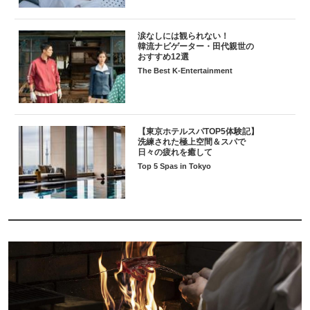
涙なしには観られない！
韓流ナビゲーター・田代親世の
おすすめ12選
The Best K-Entertainment
【東京ホテルスパTOP5体験記】
洗練された極上空間＆スパで
日々の疲れを癒して
Top 5 Spas in Tokyo