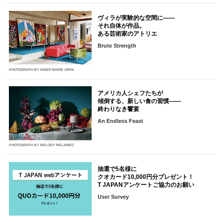
ヴィラが実験的な空間に――
それ自体が作品。
ある芸術家のアトリエ
Brute Strength
PHOTOGRAPH BY INGER MARIE GRINI
アメリカ人シェフたちが
傾倒する、新しい食の習慣――
終わりなき饗宴
An Endless Feast
PHOTOGRAPH BY MELODY MELAMED
抽選で5名様に
クオカード10,000円分プレゼント！
T JAPANアンケートご協力のお願い
User Survey