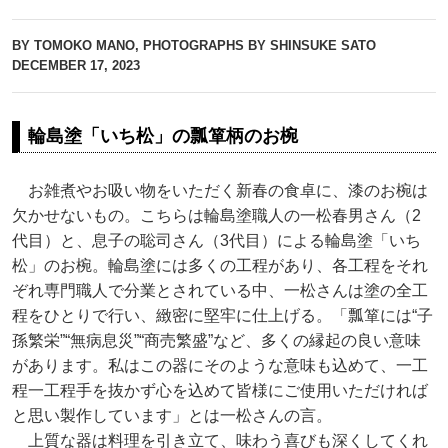
BY TOMOKO MANO, PHOTOGRAPHS BY SHINSUKE SATO
DECEMBER 17, 2023
輪島塗「いち松」の瓢箪柄のお椀
お雑煮やお吸い物をいただく新春の食卓に、漆のお椀は
欠かせないもの。こちらは輪島塗職人の一松春男さん（2
代目）と、息子の聡司さん（3代目）による輪島塗「いち
松」のお椀。輪島塗には多くの工程があり、各工程をそれ
ぞれ専門職人で分業とされている中、一松さんは塗の全工
程をひとりで行い、緻密に堅牢に仕上げる。「瓢箪には“子
孫繁栄”“無病息災”“商売繁盛”など、多くの縁起の良い意味
があります。私はこの器にそのような意味も込めて、一工
程一工程手を抜かず心を込めて皆様にご使用いただければ
と思い製作しています」とは一松さんの言。
上質な器は料理を引き立て、味わう喜びも深くしてくれ