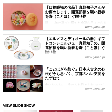
【口福眼福の名品】真野知子さんが
お薦めします。開運招福を願い新春
を寿（ことほ）ぐ贈り物
新しい年が喜びに満ちた幸福な日々となり
www.tjapan.jp
ますようにーー。1年のしめくくりには、
そんな願いや希望をこめて、「福招き」の
素敵なものを、大切な人や自分自身に贈り
【エルメスとディオールの器】ギフ
たい。古来、吉祥の象徴とされるものや縁
トコンシェルジュ・真野知子の、開
運招福を願い新春を寿（ことほ）ぐ
起のよい柄やかたちの素敵なものを、ギフ
贈り物
トコンシェルジュ・真野知子さんが厳選し
www.tjapan.jp
てご紹介
新しい年が喜びに満ちた幸福な日々となり
ますようにーー。1年のしめくくりには、
そんな願いや希望をこめて、「福招き」の
「ことほぎを紡ぐ」日本人古来の心
根が今も息づく、京都のハレ支度を
素敵なものを、大切な人や自分自身に贈り
たずねて
たい。古来、吉祥の象徴とされるものや縁
起のよい柄やかたちの素敵なものを、ギフ
大いなるものに生かされ日々を営みなが
www.tjapan.jp
トコンシェルジュ・真野知子さんが厳選。
ら、次世代へとつないでゆく。感謝と、未
今回はエルメスとディオールのテーブルウ
来の安寧と幸福を願う祈りを言葉に込めて
ェアから、人生を言祝ぎ（ことほぎ）、
ことほぐ。その心を、暮らしの中のさまざ
日々を祝福する‟器”をご紹介します
まなものに映し、形にしたものが、京都に
は今も息づいている