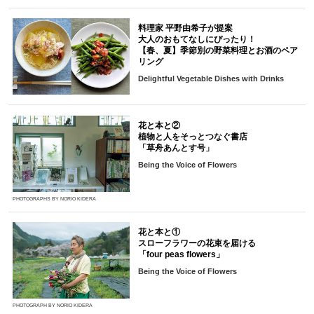
料理家 平野由希子が提案
大人のおもてなしにぴったり！
【春、夏】季節別の野菜料理とお酒のペア
リング
Delightful Vegetable Dishes with Drinks
花と本と②
植物と人をそっとつなぐ書店
「草舟あんとす号」
Being the Voice of Flowers
PHOTOGRAPHS BY NORIO KIDERA
花と本と①
スローフラワーの花束を届ける
「four peas flowers」
Being the Voice of Flowers
PHOTOGRAPH BY NORIO KIDERA