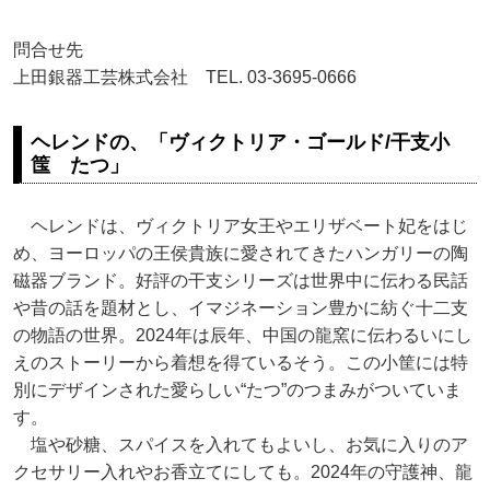
問合せ先
上田銀器工芸株式会社 TEL. 03-3695-0666
ヘレンドの、「ヴィクトリア・ゴールド/干支小
筺 たつ」
ヘレンドは、ヴィクトリア女王やエリザベート妃をはじ
め、ヨーロッパの王侯貴族に愛されてきたハンガリーの陶
磁器ブランド。好評の干支シリーズは世界中に伝わる民話
や昔の話を題材とし、イマジネーション豊かに紡ぐ十二支
の物語の世界。2024年は辰年、中国の龍窯に伝わるいにし
えのストーリーから着想を得ているそう。この小筐には特
別にデザインされた愛らしい“たつ”のつまみがついていま
す。
塩や砂糖、スパイスを入れてもよいし、お気に入りのア
クセサリー入れやお香立てにしても。2024年の守護神、龍