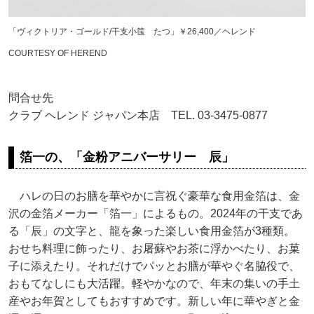
「ヴィクトリア・ゴールド/干支小筺 たつ」￥26,400／ヘレンド
COURTESY OF HEREND
問合せ先
クラブ ヘレンド ジャパン本店 TEL. 03-3475-0877
箔一の、「金粉アニバーサリー 辰」
ハレの日のお膳を華やかに言祝ぐ豪華な食用金箔は、金
沢の金箔メーカー「箔一」によるもの。2024年の干支であ
る「辰」の文字と、龍を象った楽しい食用金箔が3種類。
おせち料理に飾ったり、お屠蘇やお茶に浮かべたり、お菓
子に添えたり。それだけでパッとお膳が華やぐ名脇役で、
おもてなしにも大活躍。軽やかなので、年末の集いの手土
産やお年賀としてもおすすめです。新しい年に華やぎと金