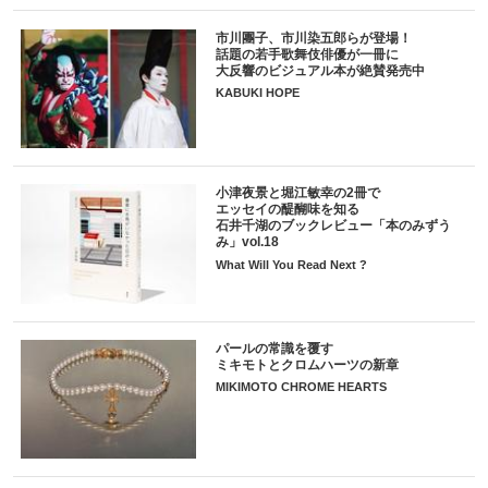
市川團子、市川染五郎らが登場！
話題の若手歌舞伎俳優が一冊に
大反響のビジュアル本が絶賛発売中
KABUKI HOPE
小津夜景と堀江敏幸の2冊で
エッセイの醍醐味を知る
石井千湖のブックレビュー「本のみずう
み」vol.18
What Will You Read Next ?
パールの常識を覆す
ミキモトとクロムハーツの新章
MIKIMOTO CHROME HEARTS