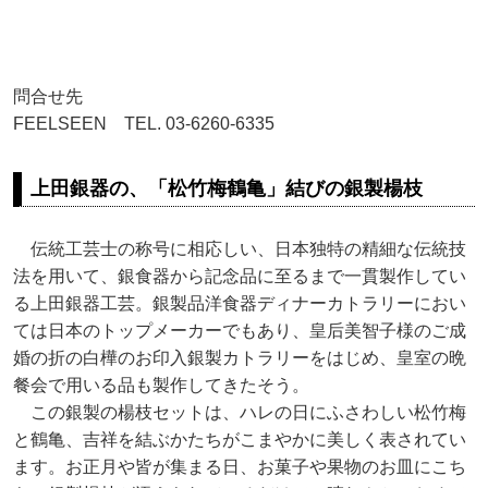
問合せ先
FEELSEEN TEL. 03-6260-6335
上田銀器の、「松竹梅鶴亀」結びの銀製楊枝
伝統工芸士の称号に相応しい、日本独特の精細な伝統技
法を用いて、銀食器から記念品に至るまで一貫製作してい
る上田銀器工芸。銀製品洋食器ディナーカトラリーにおい
ては日本のトップメーカーでもあり、皇后美智子様のご成
婚の折の白樺のお印入銀製カトラリーをはじめ、皇室の晩
餐会で用いる品も製作してきたそう。
この銀製の楊枝セットは、ハレの日にふさわしい松竹梅
と鶴亀、吉祥を結ぶかたちがこまやかに美しく表されてい
ます。お正月や皆が集まる日、お菓子や果物のお皿にこち