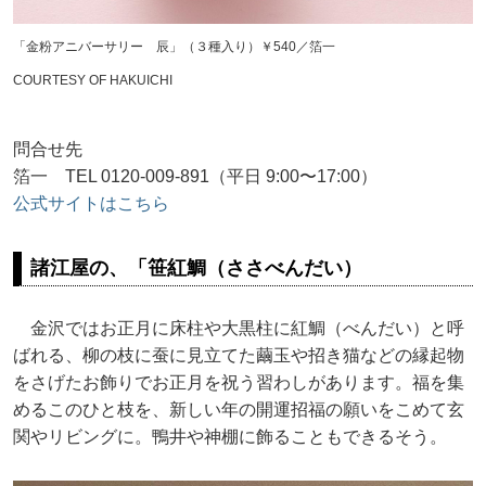
「金粉アニバーサリー 辰」（３種入り）￥540／箔一
COURTESY OF HAKUICHI
問合せ先
箔一 TEL 0120-009-891（平日 9:00〜17:00）
公式サイトはこちら
諸江屋の、「笹紅鯛（ささべんだい）
金沢ではお正月に床柱や大黒柱に紅鯛（べんだい）と呼
ばれる、柳の枝に蚕に見立てた繭玉や招き猫などの縁起物
をさげたお飾りでお正月を祝う習わしがあります。福を集
めるこのひと枝を、新しい年の開運招福の願いをこめて玄
関やリビングに。鴨井や神棚に飾ることもできるそう。