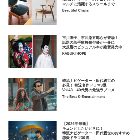
マルチに活躍するスツールまで
Beautiful Chairs
市川團子、市川染五郎らが登場！
話題の若手歌舞伎俳優が一冊に
大反響のビジュアル本が絶賛発売中
KABUKI HOPE
韓流ナビゲーター・田代親世の
必見！ 韓流名作ドラマ3選
Vol.43 40代男の最強ラブコメ
The Best K-Entertainment
【2026年最新】
キュンとしたいときに！
韓流ナビゲーター・田代親世のおすすめ
恋愛ドラマ30選