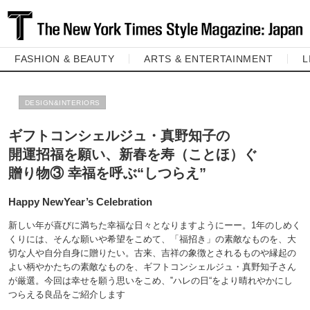
FASHION & BEAUTY
ARTS & ENTERTAINMENT
L
DESIGN&INTERIORS
ギフトコンシェルジュ・真野知子の
開運招福を願い、新春を寿（ことほ）ぐ
贈り物③ 幸福を呼ぶ“しつらえ”
Happy NewYear’s Celebration
新しい年が喜びに満ちた幸福な日々となりますようにーー。1年のしめく
くりには、そんな願いや希望をこめて、「福招き」の素敵なものを、大
切な人や自分自身に贈りたい。古来、吉祥の象徴とされるものや縁起の
よい柄やかたちの素敵なものを、ギフトコンシェルジュ・真野知子さん
が厳選。今回は幸せを願う思いをこめ、‟ハレの日“をより晴れやかにし
つらえる良品をご紹介します