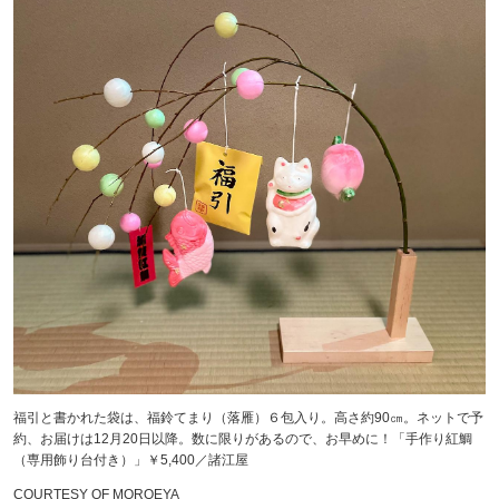
福引と書かれた袋は、福鈴てまり（落雁）６包入り。高さ約90㎝。ネットで予
約、お届けは12月20日以降。数に限りがあるので、お早めに！「手作り紅鯛
（専用飾り台付き）」￥5,400／諸江屋
COURTESY OF MOROEYA