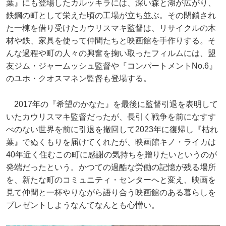
葉』にも登場したカルッキラには、深い森と湖が広がり、
鉄鋼の町として栄えた頃の工場が立ち並ぶ。その閉鎖され
た一棟を借り受けたカウリスマキ監督は、リサイクルの木
材や鉄、家具を使って仲間たちと映画館を手作りする。そ
んな過程や町の人々の興奮を掬い取ったフィルムには、盟
友ジム・ジャームッシュ監督や『コンパートメントNo.6』
のユホ・クオスマネン監督も登場する。
2017年の『希望のかなた』を最後に監督引退を表明して
いたカウリスマキ監督だったが、長引く戦争を前になすす
べのない世界を前に引退を撤回して2023年に復帰し『枯れ
葉』でぬくもりを届けてくれたが、映画館キノ・ライカは
40年近く住むこの町に感謝の気持ちを贈りたいというのが
発端だったという。かつての過酷な労働の記憶が残る場所
を、新たな町のコミュニティ・センターへと変え、映画を
見て仲間と一杯やりながら語り合う映画館のある暮らしを
プレゼントしようなんてなんとも心憎い。