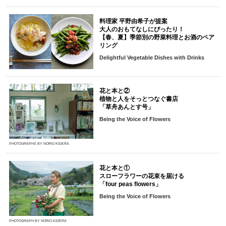
料理家 平野由希子が提案
大人のおもてなしにぴったり！
【春、夏】季節別の野菜料理とお酒のペア
リング
Delightful Vegetable Dishes with Drinks
花と本と②
植物と人をそっとつなぐ書店
「草舟あんとす号」
Being the Voice of Flowers
PHOTOGRAPHS BY NORIO KIDERA
花と本と①
スローフラワーの花束を届ける
「four peas flowers」
Being the Voice of Flowers
PHOTOGRAPH BY NORIO KIDERA