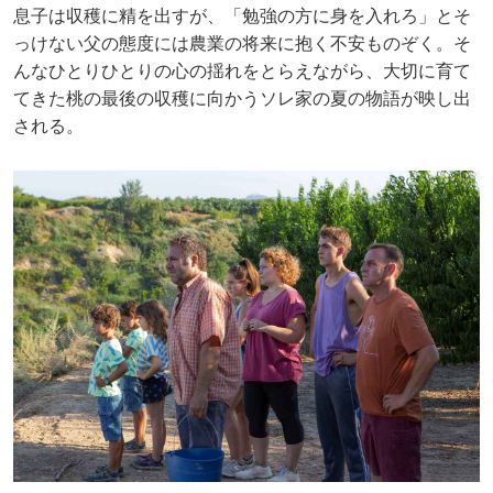
息子は収穫に精を出すが、「勉強の方に身を入れろ」とそ
っけない父の態度には農業の将来に抱く不安ものぞく。そ
んなひとりひとりの心の揺れをとらえながら、大切に育て
てきた桃の最後の収穫に向かうソレ家の夏の物語が映し出
される。