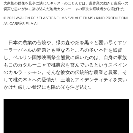
大家族の群像を見事に演じたキャストのほとんどは、農作業の動きと農業への
切実な思いが体に染み込んだ地元カタルーニャの演技未経験者から選ばれた
© 2022 AVALON PC / ELASTICA FILMS / VILAÜT FILMS / KINO PRODUZIONI
/ ALCARRÀS FILM AI
日本の農業の苦境や、緑の森や畑を黒々と覆い尽くすソ
ーラーパネルの問題とも重なるところの多い本作を監督
し、ベルリン国際映画祭金熊賞に輝いたのは、自身の家族
もこのカタルーニャで桃農家を営んでいるというスペイン
のカルラ・シモン。そんな彼女の伝統的な農業と農家、そ
して桃の木々への愛情が、土地とアイデンティティを失い
かけた厳しい状況にも陽の光を注ぎ込む。