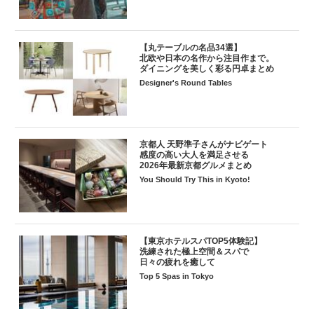
【丸テーブルの名品34選】
北欧や日本の名作から注目作まで。
ダイニングを美しく彩る円卓まとめ
Designer's Round Tables
京都人 天野準子さんがナビゲート
感度の高い大人を満足させる
2026年最新京都グルメまとめ
You Should Try This in Kyoto!
【東京ホテルスパTOP5体験記】
洗練された極上空間＆スパで
日々の疲れを癒して
Top 5 Spas in Tokyo