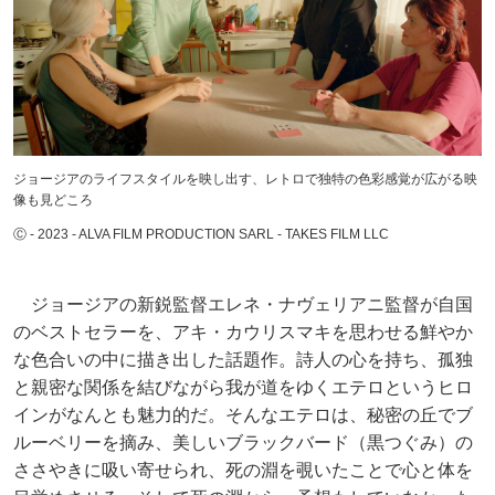
ジョージアのライフスタイルを映し出す、レトロで独特の色彩感覚が広がる映
像も見どころ
Ⓒ - 2023 - ALVA FILM PRODUCTION SARL - TAKES FILM LLC
ジョージアの新鋭監督エレネ・ナヴェリアニ監督が自国
のベストセラーを、アキ・カウリスマキを思わせる鮮やか
な色合いの中に描き出した話題作。詩人の心を持ち、孤独
と親密な関係を結びながら我が道をゆくエテロというヒロ
インがなんとも魅力的だ。そんなエテロは、秘密の丘でブ
ルーベリーを摘み、美しいブラックバード（黒つぐみ）の
ささやきに吸い寄せられ、死の淵を覗いたことで心と体を