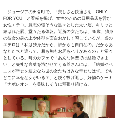
ジョージアの田舎町で、「美しさと快適さを ONLY
FOR YOU」と看板を掲げ、女性のための日用品店を営む
女性エテロ。意志の強そうな黒々とした太い眉、キリッと
結ばれた唇、堂々たる体躯。近所の女たちは、48歳、独身
の彼女の身の上や体型を面白おかしく噂しているが、当の
エテロは「私は独身だから、誰からも自由なの。だからあ
なたたちと違って、肌も胸もお尻もハリがあるの」と堂々
としている。町のカフェで「あんな体型では結婚できま
い」と失礼な言葉を浴びせてくる爺さんには、「結婚やペ
ニスが幸せを運ぶなら世の女たちはみな幸せなはず。でも
どこに幸せな女がいる？」と鋭く投げ返し、好物のケーキ
「ナポレオン」を美味しそうに頬張り続ける。