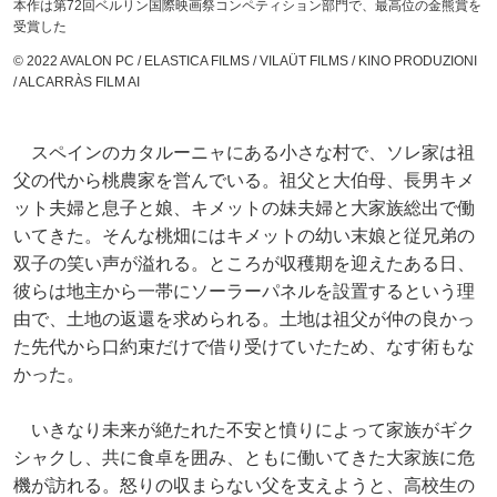
本作は第72回ベルリン国際映画祭コンペティション部門で、最高位の金熊賞を
受賞した
© 2022 AVALON PC / ELASTICA FILMS / VILAÜT FILMS / KINO PRODUZIONI
/ ALCARRÀS FILM AI
スペインのカタルーニャにある小さな村で、ソレ家は祖
父の代から桃農家を営んでいる。祖父と大伯母、長男キメ
ット夫婦と息子と娘、キメットの妹夫婦と大家族総出で働
いてきた。そんな桃畑にはキメットの幼い末娘と従兄弟の
双子の笑い声が溢れる。ところが収穫期を迎えたある日、
彼らは地主から一帯にソーラーパネルを設置するという理
由で、土地の返還を求められる。土地は祖父が仲の良かっ
た先代から口約束だけで借り受けていたため、なす術もな
かった。
いきなり未来が絶たれた不安と憤りによって家族がギク
シャクし、共に食卓を囲み、ともに働いてきた大家族に危
機が訪れる。怒りの収まらない父を支えようと、高校生の