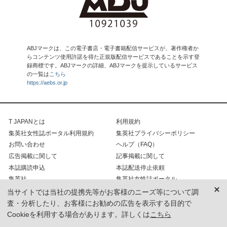
ABJマークは、この電子書店・電子書籍配信サービスが、著作権者か
らコンテンツ使用許諾を得た正規版配信サービスであることを示す登
録商標です。ABJマークの詳細、ABJマークを提示しているサービス
の一覧は
こちら
https://aebs.or.jp
T JAPANとは
利用規約
集英社女性誌ポータル利用規約
集英社プライバシーポリシー
お問い合わせ
ヘルプ（FAQ）
広告掲載に関して
記事掲載に関して
本誌購読申込
本誌配送停止依頼
集英社
集英社女性誌ポータル
T MAGAZINE
当サイトでは当社の提携先等がお客様のニーズ等について調
査・分析したり、お客様にお勧めの広告を表示する目的で
Cookieを利用する場合があります。詳しくは
こちら
COPYRIGHT INFORMATION