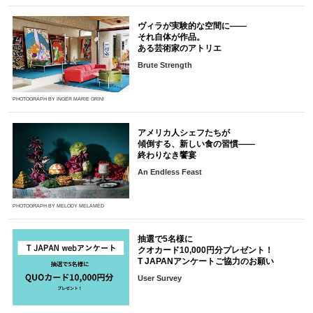
ヴィラが実験的な空間に――
それ自体が作品。
ある芸術家のアトリエ
Brute Strength
PHOTOGRAPH BY INGER MARIE GRINI
アメリカ人シェフたちが
傾倒する、新しい食の習慣――
終わりなき饗宴
An Endless Feast
PHOTOGRAPH BY MELODY MELAMED
抽選で5名様に
クオカード10,000円分プレゼント！
T JAPANアンケートご協力のお願い
User Survey