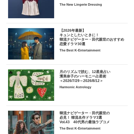
The New Lingerie Dressing
【2026年最新】
キュンとしたいときに！
韓流ナビゲーター・田代親世のおすすめ
恋愛ドラマ30選
The Best K-Entertainment
月のリズムで読む、12星座占い
濱美奈子のハーモニー占星術
＜2026/7/29～2026/8/12＞
Harmonic Astrology
韓流ナビゲーター・田代親世の
必見！ 韓流名作ドラマ3選
Vol.43 40代男の最強ラブコメ
The Best K-Entertainment