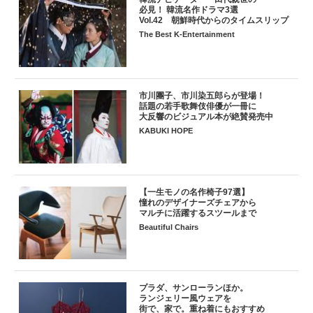
必見！ 韓流名作ドラマ3選
Vol.42 朝鮮時代からのタイムスリップ
The Best K-Entertainment
市川團子、市川染五郎らが登場！
話題の若手歌舞伎俳優が一冊に
大反響のビジュアル本が絶賛発売中
KABUKI HOPE
【一生モノの名作椅子97選】
憧れのデザイナーズチェアから
マルチに活躍するスツールまで
Beautiful Chairs
プラダ、サンローランほか。
ランジェリー風ウェアを
街で、家で。重ね着にもおすすめ