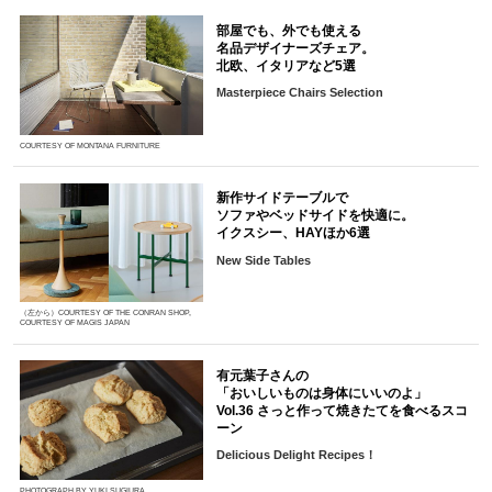
部屋でも、外でも使える
名品デザイナーズチェア。
北欧、イタリアなど5選
Masterpiece Chairs Selection
COURTESY OF MONTANA FURNITURE
新作サイドテーブルで
ソファやベッドサイドを快適に。
イクスシー、HAYほか6選
New Side Tables
（左から）COURTESY OF THE CONRAN SHOP,
COURTESY OF MAGIS JAPAN
有元葉子さんの
「おいしいものは身体にいいのよ」
Vol.36 さっと作って焼きたてを食べるスコ
ーン
Delicious Delight Recipes！
PHOTOGRAPH BY YUKI SUGIURA