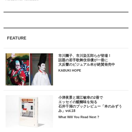
FEATURE
市川團子、市川染五郎らが登場！
話題の若手歌舞伎俳優が一冊に
大反響のビジュアル本が絶賛発売中
KABUKI HOPE
小津夜景と堀江敏幸の2冊で
エッセイの醍醐味を知る
石井千湖のブックレビュー「本のみずう
み」vol.18
What Will You Read Next ?