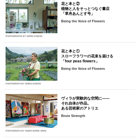
花と本と②
植物と人をそっとつなぐ書店
「草舟あんとす号」
Being the Voice of Flowers
PHOTOGRAPHS BY NORIO KIDERA
花と本と①
スローフラワーの花束を届ける
「four peas flowers」
Being the Voice of Flowers
PHOTOGRAPH BY NORIO KIDERA
ヴィラが実験的な空間に――
それ自体が作品。
ある芸術家のアトリエ
Brute Strength
PHOTOGRAPH BY INGER MARIE GRINI