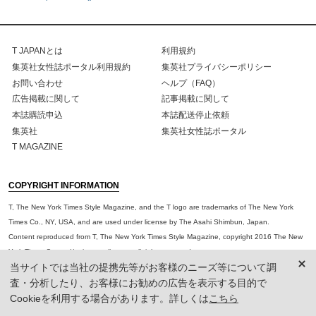
T JAPANとは
利用規約
集英社女性誌ポータル利用規約
集英社プライバシーポリシー
お問い合わせ
ヘルプ（FAQ）
広告掲載に関して
記事掲載に関して
本誌購読申込
本誌配送停止依頼
集英社
集英社女性誌ポータル
T MAGAZINE
COPYRIGHT INFORMATION
T, The New York Times Style Magazine, and the T logo are trademarks of The New York
Times Co., NY, USA, and are used under license by The Asahi Shimbun, Japan.
Content reproduced from T, The New York Times Style Magazine, copyright 2016 The New
York Times Co. and/or its contributors, all rights reserved.
当サイトでは当社の提携先等がお客様のニーズ等について調
The views and opinions expressed within T JAPAN The New York Times Style Magazine are
査・分析したり、お客様にお勧めの広告を表示する目的で
not necessarily those of The New York Times Company or those of its contributors.
Cookieを利用する場合があります。詳しくは
こちら
※HAPPY PLUSからの大事なお知らせ