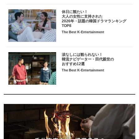
休日に観たい！
大人の女性に支持された
2026年・話題の韓国ドラマランキング
TOP8
The Best K-Entertainment
涙なしには観られない！
韓流ナビゲーター・田代親世の
おすすめ12選
The Best K-Entertainment