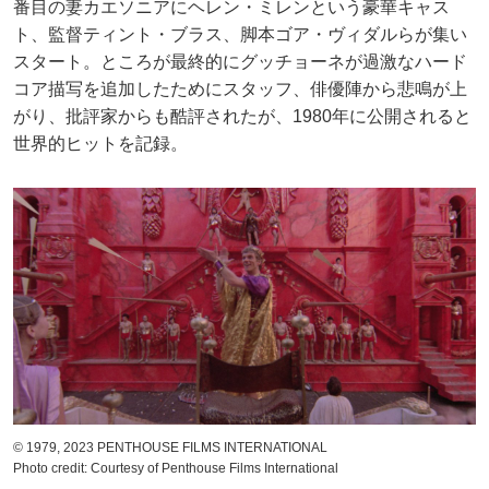
番目の妻カエソニアにヘレン・ミレンという豪華キャス
ト、監督ティント・ブラス、脚本ゴア・ヴィダルらが集い
スタート。ところが最終的にグッチョーネが過激なハード
コア描写を追加したためにスタッフ、俳優陣から悲鳴が上
がり、批評家からも酷評されたが、1980年に公開されると
世界的ヒットを記録。
© 1979, 2023 PENTHOUSE FILMS INTERNATIONAL
Photo credit: Courtesy of Penthouse Films International