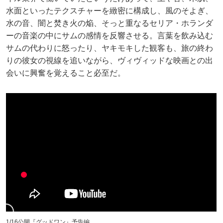
水面といったテクスチャーを緻密に構成し、風のそよぎ、
水の音、闇と焚き火の焔、そっと重なるセリア・ホランダ
ーの音楽の中にサムの感情を反響させる。言葉を飲み込む
サムの代わりに怒ったり、ヤキモキした観客も、旅の終わ
りの彼女の視線を追いながら、ヴィヴィッドな映画との出
会いに興奮を覚えること必至だ。
1/16公開『グッドワン』予告編