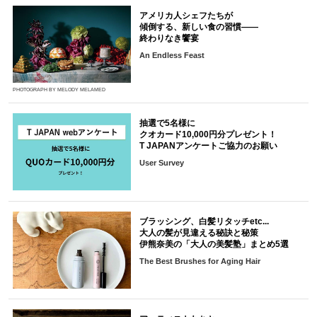
アメリカ人シェフたちが
傾倒する、新しい食の習慣――
終わりなき饗宴
An Endless Feast
PHOTOGRAPH BY MELODY MELAMED
抽選で5名様に
クオカード10,000円分プレゼント！
T JAPANアンケートご協力のお願い
User Survey
ブラッシング、白髪リタッチetc...
大人の髪が見違える秘訣と秘策
伊熊奈美の「大人の美髪塾」まとめ5選
The Best Brushes for Aging Hair