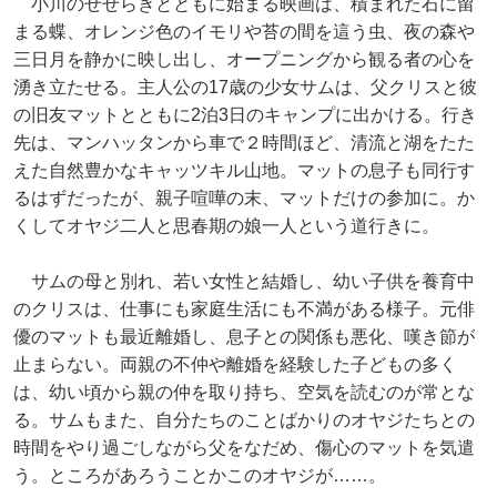
小川のせせらぎとともに始まる映画は、積まれた石に留
まる蝶、オレンジ色のイモリや苔の間を這う虫、夜の森や
三日月を静かに映し出し、オープニングから観る者の心を
湧き立たせる。主人公の17歳の少女サムは、父クリスと彼
の旧友マットとともに2泊3日のキャンプに出かける。行き
先は、マンハッタンから車で２時間ほど、清流と湖をたた
えた自然豊かなキャッツキル山地。マットの息子も同行す
るはずだったが、親子喧嘩の末、マットだけの参加に。か
くしてオヤジ二人と思春期の娘一人という道行きに。
サムの母と別れ、若い女性と結婚し、幼い子供を養育中
のクリスは、仕事にも家庭生活にも不満がある様子。元俳
優のマットも最近離婚し、息子との関係も悪化、嘆き節が
止まらない。両親の不仲や離婚を経験した子どもの多く
は、幼い頃から親の仲を取り持ち、空気を読むのが常とな
る。サムもまた、自分たちのことばかりのオヤジたちとの
時間をやり過ごしながら父をなだめ、傷心のマットを気遣
う。ところがあろうことかこのオヤジが……。