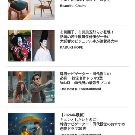
Beautiful Chairs
市川團子、市川染五郎らが登場！
話題の若手歌舞伎俳優が一冊に
大反響のビジュアル本が絶賛発売中
KABUKI HOPE
韓流ナビゲーター・田代親世の
必見！ 韓流名作ドラマ3選
Vol.43 40代男の最強ラブコメ
The Best K-Entertainment
【2026年最新】
キュンとしたいときに！
韓流ナビゲーター・田代親世のおすすめ
恋愛ドラマ30選
The Best K-Entertainment