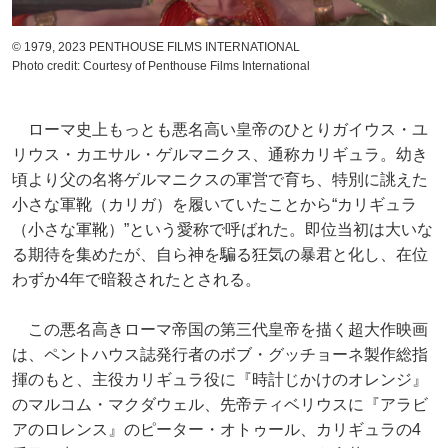
© 1979, 2023 PENTHOUSE FILMS INTERNATIONAL
Photo credit: Courtesy of Penthouse Films International
ローマ史上もっとも悪名高い皇帝のひとりガイウス・ユ
リウス・カエサル・ゲルマニクス、通称カリギュラ。幼き
頃より父の名将ゲルマニクスの軍営で育ち、特別に誂えた
小さな軍靴（カリガ）を履いていたことから“カリギュラ
（小さな軍靴）”という愛称で呼ばれた。即位当初は大いな
る期待を集めたが、自ら神を騙る狂気の暴君と化し、在位
わずか4年で暗殺されたとされる。
この悪名高きローマ帝国の第三代皇帝を描く超大作映画
は、ペントハウス誌発行者のボブ・グッチョーネ製作総指
揮のもと、主役カリギュラ役に『時計じかけのオレンジ』
のマルコム・マクダウェル、先帝ティベリウスに『アラビ
アのロレンス』のピーター・オトゥール、カリギュラの4