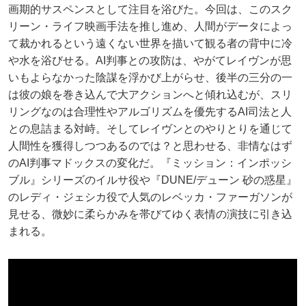
画期的サスペンスとして注目を浴びた。今回は、このスク
リーン・ライフ映画手法を推し進め、人間がデータによっ
て裁かれるという遠くない世界を描いて観る者の背中に冷
や水を浴びせる。AI判事との攻防は、やがてレイヴンが思
いもよらなかった陰謀を浮かび上がらせ、後半の三分の一
は彼の娘を巻き込んで大アクションへと傾れ込むが、スリ
リングなのは合理性やアルゴリズムを優先するAI司法と人
との息詰まる対峙。そしてレイヴンとのやりとりを通じて
人間性を獲得しつつあるのでは？と思わせる、非情なはず
のAI判事マドックスの変化だ。『ミッション：インポッシ
ブル』シリーズのイルサ役や『DUNE/デューン 砂の惑星』
のレディ・ジェシカ役で人気のレベッカ・ファーガソンが
見せる、微妙に柔らかみを帯びてゆく表情の演技に引き込
まれる。