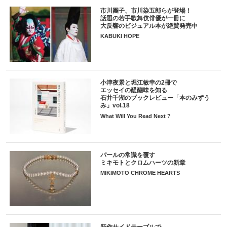
市川團子、市川染五郎らが登場！
話題の若手歌舞伎俳優が一冊に
大反響のビジュアル本が絶賛発売中
KABUKI HOPE
小津夜景と堀江敏幸の2冊で
エッセイの醍醐味を知る
石井千湖のブックレビュー「本のみずう
み」vol.18
What Will You Read Next ?
パールの常識を覆す
ミキモトとクロムハーツの新章
MIKIMOTO CHROME HEARTS
新作サイドテーブルで