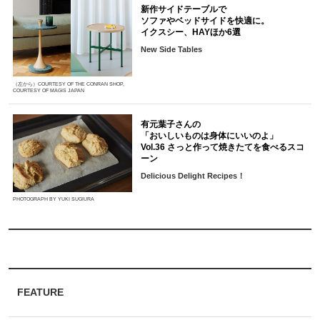
新作サイドテーブルで
ソファやベッドサイドを快適に。
イクスシー、HAYほか6選
New Side Tables
（左から）COURTESY OF THE CONRAN SHOP,
COURTESY OF MAGIS JAPAN
有元葉子さんの
「おいしいものは身体にいいのよ」
Vol.36 さっと作って焼きたてを食べるスコ
ーン
Delicious Delight Recipes！
PHOTOGRAPH BY YUKI SUGIURA
FEATURE