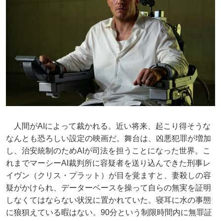
人間がAIによって裁かれる。近い将来、起こり得そうな
なんとも恐ろしい設定の映画だ。舞台は、凶悪犯罪が増加
し、治安統制のためAIが司法を担うことになった世界。こ
れまでマーシーAI裁判所に容疑者を送り込んできた刑事レ
イヴン（クリス・プラット）が目を覚ますと、妻殺しの容
疑がかけられ、データーベースを操って自らの無実を証明
しなくてはならない状況に置かれていた。寝耳に水の事態
に狼狽えている暇はない。90分という制限時間内に無罪証