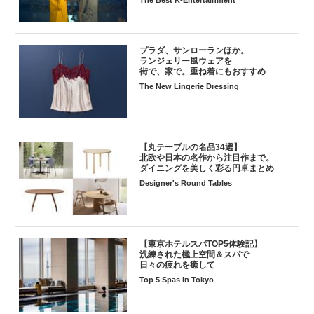
プラダ、サンローランほか。
ランジェリー風ウェアを
街で、家で。重ね着にもおすすめ
The New Lingerie Dressing
【丸テーブルの名品34選】
北欧や日本の名作から注目作まで。
ダイニングを美しく彩る円卓まとめ
Designer's Round Tables
【東京ホテルスパTOP5体験記】
洗練された極上空間＆スパで
日々の疲れを癒して
Top 5 Spas in Tokyo