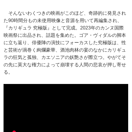
そんないわくつきの映画がこのほど、奇跡的に発見され
た90時間分もの未使用映像と音源を用いて再編集され、
『カリギュラ 究極版』として完成。2023年のカンヌ国際
映画祭に出品され、話題を集めた。ゴア・ヴィダルの脚本
に立ち返り、俳優陣の演技にフォーカスした究極版は、性
と芸術が渦巻く絢爛豪華、酒池肉林の宴のなかにカリギュ
ラの狂気と孤独、カエソニアの妖艶さが際立つ。やがてそ
の先に莫大な権力によって崩壊する人間の悲哀が押し寄せ
る。