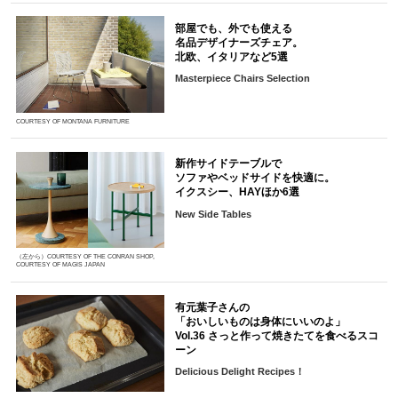
部屋でも、外でも使える
名品デザイナーズチェア。
北欧、イタリアなど5選
Masterpiece Chairs Selection
COURTESY OF MONTANA FURNITURE
新作サイドテーブルで
ソファやベッドサイドを快適に。
イクスシー、HAYほか6選
New Side Tables
（左から）COURTESY OF THE CONRAN SHOP,
COURTESY OF MAGIS JAPAN
有元葉子さんの
「おいしいものは身体にいいのよ」
Vol.36 さっと作って焼きたてを食べるスコ
ーン
Delicious Delight Recipes！