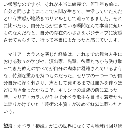
い状態なのですが、それが本当に綺麗で。何千年も前に、
自分と同じようにここで人間が生きて、生活していたんだ
という実感が地続きのリアルとして迫ってきました。それ
に比べたら、自分たちが生きている瞬間なんて本当に短い
ものなんだなと。自分の存在の小ささをポジティブに実感
させてもらえて、行って本当によかったと感じています。
マリア・カラスを演じた経験は、これまでの舞台人生に
おける数々の学びや、演出家、先輩、後輩たちから受け取
ってきた教えのすべてが自分の肉体に凝縮されているよう
な、特別な重みを持つものだった。セリフの一つ一つが自
分自身に深く刺さり、声として発するまでは痛みを伴うほ
どに向き合ったからこそ、ギリシャの遺跡の前に立った
時、マリア・カラスが作中でオペラ歌手を目指す若者たち
に語りかけていた「芸術の本質」が改めて鮮烈に蘇ったと
いう。
望海
：オペラ『椿姫』がこの世界になくても地球は回り続