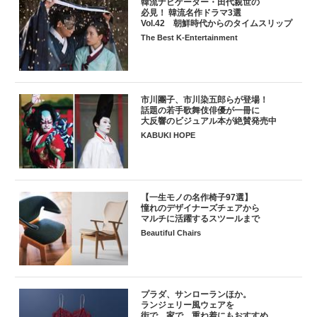
韓流ナビゲーター・田代親世の
必見！ 韓流名作ドラマ3選
Vol.42 朝鮮時代からのタイムスリップ
The Best K-Entertainment
市川團子、市川染五郎らが登場！
話題の若手歌舞伎俳優が一冊に
大反響のビジュアル本が絶賛発売中
KABUKI HOPE
【一生モノの名作椅子97選】
憧れのデザイナーズチェアから
マルチに活躍するスツールまで
Beautiful Chairs
プラダ、サンローランほか。
ランジェリー風ウェアを
街で、家で。重ね着にもおすすめ