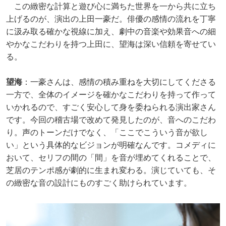
この緻密な計算と遊び心に満ちた世界を一から共に立ち
上げるのが、演出の上田一豪だ。俳優の感情の流れを丁寧
に汲み取る確かな視線に加え、劇中の音楽や効果音への細
やかなこだわりを持つ上田に、望海は深い信頼を寄せてい
る。
望海
：一豪さんは、感情の積み重ねを大切にしてくださる
一方で、全体のイメージを確かなこだわりを持って作って
いかれるので、すごく安心して身を委ねられる演出家さん
です。今回の稽古場で改めて発見したのが、音へのこだわ
り。声のトーンだけでなく、「ここでこういう音が欲し
い」という具体的なビジョンが明確なんです。コメディに
おいて、セリフの間の「間」を音が埋めてくれることで、
芝居のテンポ感が劇的に生まれ変わる。演じていても、そ
の緻密な音の設計にものすごく助けられています。