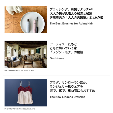
ブラッシング、白髪リタッチetc...
大人の髪が見違える秘訣と秘策
伊熊奈美の「大人の美髪塾」まとめ5選
The Best Brushes for Aging Hair
アーティストたちと
ともに紡いでいく家
「メゾン・モナ」の物語
Our House
PHOTOGRAPH BY JULIANA SOHN
プラダ、サンローランほか。
ランジェリー風ウェアを
街で、家で。重ね着にもおすすめ
The New Lingerie Dressing
PHOTOGRAPH BY SHINSUKE SATO