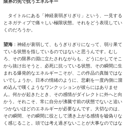
限界の先で抗うエネルギー
タイトルにある「神経衰弱ぎりぎり」という、一見する
とネガティブで痛々しい極限状態。それをどう表現してい
くのだろうか。
望海
：神経が衰弱して、もうぎりぎりになって、弱り果て
ている状態を指しているのではないと思うんです。むし
ろ、その限界の淵に立たされながらも、どうにかしてそこ
から抜け出そうと、必死に抗っている状態。その瞬間に生
まれる爆発的なエネルギーこそが、この作品の真髄ではな
いでしょうか。日本の情緒のように、悲劇を一度内側に溜
め込んで嘆くようなワンクッションが彼らにはありませ
ん。何かが起きたとき、その感情がダイレクトに外へと向
かう。それこそ、常に自分が沸騰寸前の状態でないと追い
つかないほどのエネルギーが必要なんです。大切なのは、
その瞬間、その瞬間に役として湧き上がる感情を嘘偽りな
く感じること。頭では考え過ぎないことが大事なのではな