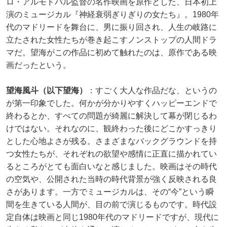
ロ・アルモドバル監督の名作映画を原作とした、日本初上
演のミュージカル『神経衰弱ぎりぎりの女たち』。1980年
代のマドリードを舞台に、男に振り回され、人生の岐路に
立たされた女性たちが巻き起こすノンストップの人間ドラ
マだ。望海がこの作品に初めて触れたのは、原作である映
画だったという。
望海風斗（以下望海）
：すごく大人な作品だな、というの
が第一印象でした。何かが分かりやすくハッピーエンドで
終わるとか、すべての問題が綺麗に解決して幕が閉じるわ
けではない。それなのに、観終わった後にどこかすっきり
とした心地よさが残る。さまざまなバックグラウンドを持
つ女性たちが、それぞれの欲望や感情に正直に描かれてい
るところがとても面白いなと感じました。映画はその時代
の空気や、公開された当時の時代背景が強く反映される良
さがあります。一方でミュージカルは、その“今”という瞬
間を生きている人間が、目の前で演じるものです。時代設
定自体は映画と同じ1980年代のマドリードですが、現代に