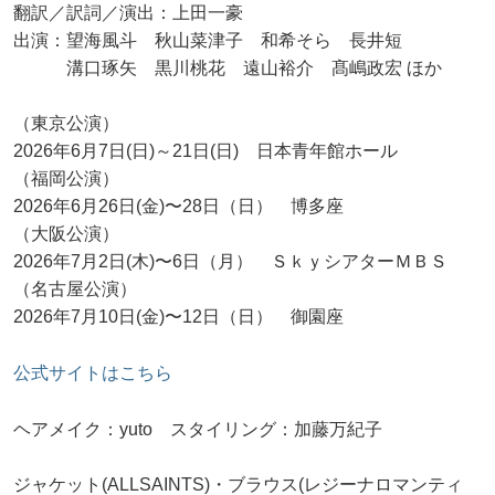
翻訳／訳詞／演出：上田一豪
出演：望海風斗 秋山菜津子 和希そら 長井短
溝口琢矢 黒川桃花 遠山裕介 髙嶋政宏 ほか
（東京公演）
2026年6月7日(日)～21日(日) 日本青年館ホール
（福岡公演）
2026年6月26日(金)〜28日（日） 博多座
（大阪公演）
2026年7月2日(木)〜6日（月） ＳｋｙシアターＭＢＳ
（名古屋公演）
2026年7月10日(金)〜12日（日） 御園座
公式サイトはこちら
ヘアメイク：yuto スタイリング：加藤万紀子
ジャケット(ALLSAINTS)・ブラウス(レジーナロマンティ