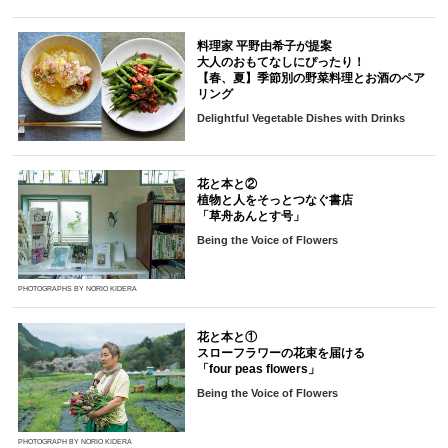
料理家 平野由希子が提案
大人のおもてなしにぴったり！
【春、夏】季節別の野菜料理とお酒のペア
リング
Delightful Vegetable Dishes with Drinks
花と本と②
植物と人をそっとつなぐ書店
「草舟あんとす号」
Being the Voice of Flowers
PHOTOGRAPHS BY NORIO KIDERA
花と本と①
スローフラワーの花束を届ける
「four peas flowers」
Being the Voice of Flowers
PHOTOGRAPH BY NORIO KIDERA