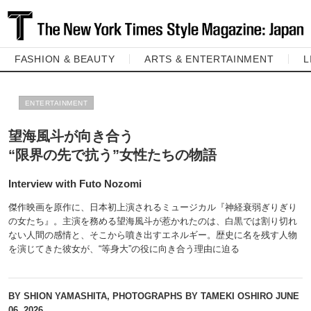
FASHION & BEAUTY
ARTS & ENTERTAINMENT
L
ENTERTAINMENT
望海風斗が向き合う
“限界の先で抗う”女性たちの物語
Interview with Futo Nozomi
傑作映画を原作に、日本初上演されるミュージカル『神経衰弱ぎりぎり
の女たち』。主演を務める望海風斗が惹かれたのは、白黒では割り切れ
ない人間の感情と、そこから噴き出すエネルギー。歴史に名を残す人物
を演じてきた彼女が、“等身大”の役に向き合う理由に迫る
BY SHION YAMASHITA, PHOTOGRAPHS BY TAMEKI OSHIRO
JUNE
06, 2026