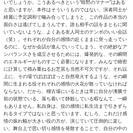
いでしょうか。こうあるべきという“暗黙のマナー”はある
と思いますが、本作はそういうものではない、演者同士が
綺麗に予定調和で噛み合ってしまうと、この作品の本当の
面白さは逃げてしまうんです。誰も相手の話をまともに聞
いていないような、よくある友人同士のテンポのいい会話
（笑）。それぞれが自分の感情の赴くままに突っ走ってい
るのに、なぜか会話が進んでいってしまう。その絶妙なア
ンバランスさを成立させるためには、爆発的な、その瞬間
のエネルギーがものすごく必要になります。みんなで緻密
に計算して積み重ねるお芝居も当然不可欠ですが、それ以
上に、その場でぽぽぽぽっと自然発火するような、その瞬
間に生まれる役それぞれの感情の火花が散っていなければ
ならない。だから、稽古場にいるときは常に自分が沸騰寸
前の状態でいる。落ち着いて静観している暇なんて、一瞬
もありません。私自身は、役の感情に私生活まで引きずら
れるタイプではないと思っています。むしろ、これだけ感
情の振れ幅が大きい役の方が、演じていて圧倒的に楽し
い。舞台上で思い切り感情を発散することで、自分の中の