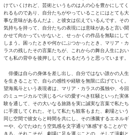
けていくけれど、芸術というものは人の心を豊かにしてく
れるものであり、自分たちがやっていることにはとても大
事な意味があるんだよ、と彼女は伝えているんです。その
気持ちを持って、自分たちの表現には意味があると言い聞
かせて向かっていかないと、せっかくの作品を無駄にして
しまう。困ったときや何かにぶつかったとき、マリア・カ
ラスの残したその言葉たちが、これからの舞台人生におい
ても私の背中を後押ししてくれるだろうと思っています。
俳優は自らの身体を差し出し、自分ではない誰かの人生
を生きることで、自らの感性や経験を無限に広げていく。
望海風斗という表現者は、マリア・カラスの孤独や、今回
のミュージカルで演じるペパの愛すべき狂騒といった実体
験を通して、その大いなる旅路を実に誠実な言葉で私たち
に手渡してくれた。そして私たち観客もまた、劇場という
同じ空間で彼女らと時間を共にし、その沸騰するエネルギ
ーや、心でたゆたう空気感を文字通り“体感”することがで
きる。それこそが、劇場に足を運ぶことの、そして演劇と