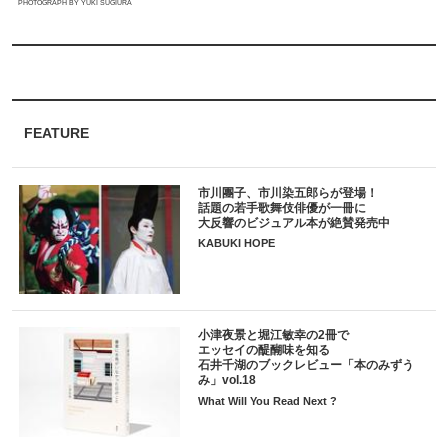
PHOTOGRAPH BY YUKI SUGIURA
FEATURE
市川團子、市川染五郎らが登場！
話題の若手歌舞伎俳優が一冊に
大反響のビジュアル本が絶賛発売中
KABUKI HOPE
小津夜景と堀江敏幸の2冊で
エッセイの醍醐味を知る
石井千湖のブックレビュー「本のみずう
み」vol.18
What Will You Read Next ?