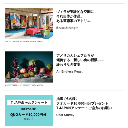
ヴィラが実験的な空間に――
それ自体が作品。
ある芸術家のアトリエ
Brute Strength
PHOTOGRAPH BY INGER MARIE GRINI
アメリカ人シェフたちが
傾倒する、新しい食の習慣――
終わりなき饗宴
An Endless Feast
PHOTOGRAPH BY MELODY MELAMED
抽選で5名様に
クオカード10,000円分プレゼント！
T JAPANアンケートご協力のお願い
User Survey