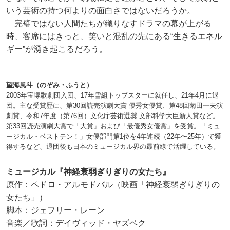
いう芸術の持つ何よりの面白さではないだろうか。
完璧ではない人間たちが織りなすドラマの幕が上がる
時、客席にはきっと、笑いと混乱の先にある“生きるエネル
ギー”が湧き起こるだろう。
望海風斗（のぞみ・ふうと）
2003年宝塚歌劇団入団、17年雪組トップスターに就任し、21年4月に退
団。主な受賞歴に、第30回読売演劇大賞 優秀女優賞、第48回菊田一夫演
劇賞、令和7年度（第76回）文化庁芸術選奨 文部科学大臣新人賞など。
第33回読売演劇大賞で「大賞」および「最優秀女優賞」を受賞。「ミュ
ージカル・ベストテン！」女優部門第1位を4年連続（22年〜25年）で獲
得するなど、退団後も日本のミュージカル界の最前線で活躍している。
ミュージカル『神経衰弱ぎりぎりの女たち』
原作：ペドロ・アルモドバル（映画「神経衰弱ぎりぎりの
女たち」）
脚本：ジェフリー・レーン
音楽／歌詞：デイヴィッド・ヤズベク