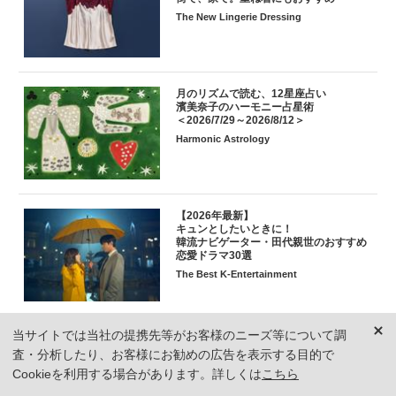
The New Lingerie Dressing
月のリズムで読む、12星座占い
濱美奈子のハーモニー占星術
＜2026/7/29～2026/8/12＞
Harmonic Astrology
【2026年最新】
キュンとしたいときに！
韓流ナビゲーター・田代親世のおすすめ
恋愛ドラマ30選
The Best K-Entertainment
当サイトでは当社の提携先等がお客様のニーズ等について調
【丸テーブルの名品34選】
北欧や日本の名作から注目作まで。
査・分析したり、お客様にお勧めの広告を表示する目的で
ダイニングを美しく彩る円卓まとめ
Cookieを利用する場合があります。詳しくは
こちら
Designer's Round Tables