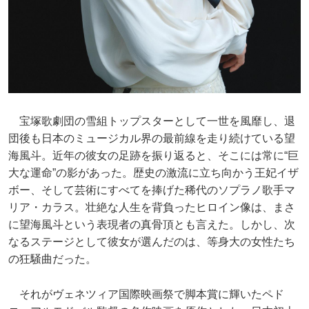
宝塚歌劇団の雪組トップスターとして一世を風靡し、退
団後も日本のミュージカル界の最前線を走り続けている望
海風斗。近年の彼女の足跡を振り返ると、そこには常に“巨
大な運命”の影があった。歴史の激流に立ち向かう王妃イザ
ボー、そして芸術にすべてを捧げた稀代のソプラノ歌手マ
リア・カラス。壮絶な人生を背負ったヒロイン像は、まさ
に望海風斗という表現者の真骨頂とも言えた。しかし、次
なるステージとして彼女が選んだのは、等身大の女性たち
の狂騒曲だった。
それがヴェネツィア国際映画祭で脚本賞に輝いたペド