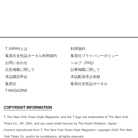
T JAPANとは
利用規約
集英社女性誌ポータル利用規約
集英社プライバシーポリシー
お問い合わせ
ヘルプ（FAQ）
広告掲載に関して
記事掲載に関して
本誌購読申込
本誌配送停止依頼
集英社
集英社女性誌ポータル
T MAGAZINE
COPYRIGHT INFORMATION
T, The New York Times Style Magazine, and the T logo are trademarks of The New York
Times Co., NY, USA, and are used under license by The Asahi Shimbun, Japan.
Content reproduced from T, The New York Times Style Magazine, copyright 2016 The New
York Times Co. and/or its contributors, all rights reserved.