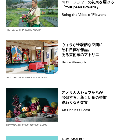
スローフラワーの花束を届ける
「four peas flowers」
Being the Voice of Flowers
PHOTOGRAPH BY NORIO KIDERA
ヴィラが実験的な空間に――
それ自体が作品。
ある芸術家のアトリエ
Brute Strength
PHOTOGRAPH BY INGER MARIE GRINI
アメリカ人シェフたちが
傾倒する、新しい食の習慣――
終わりなき饗宴
An Endless Feast
PHOTOGRAPH BY MELODY MELAMED