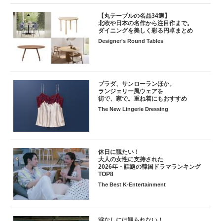
【丸テーブルの名品34選】
北欧や日本の名作から注目作まで。
ダイニングを美しく彩る円卓まとめ
Designer's Round Tables
プラダ、サンローランほか。
ランジェリー風ウェアを
街で、家で。重ね着にもおすすめ
The New Lingerie Dressing
休日に観たい！
大人の女性に支持された
2026年・話題の韓国ドラマランキング
TOP8
The Best K-Entertainment
涙なしには観られない！