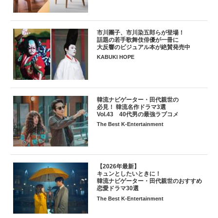
市川團子、市川染五郎らが登場！
話題の若手歌舞伎俳優が一冊に
大反響のビジュアル本が絶賛発売中
KABUKI HOPE
韓流ナビゲーター・田代親世の
必見！ 韓流名作ドラマ3選
Vol.43 40代男の最強ラブコメ
The Best K-Entertainment
【2026年最新】
キュンとしたいときに！
韓流ナビゲーター・田代親世のおすすめ
恋愛ドラマ30選
The Best K-Entertainment