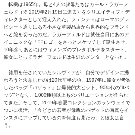
転機は1965年。母と4人の叔母たちはカール・ラガーフ
ェルド（※ 2019年2月19日に逝去）をクリエイティブ・デ
ィレクターとして迎え入れた。フェンディはローマのプレ
ビシート通りにある小さな革製品店から世界的なブランド
へと舵を切ったのだ。ラガーフェルドは就任当日にあのア
イコニックな「FFロゴ」をさっとスケッチして誕生させ、
10年余りあとにはウィメンズのプレタポルテをスタート。
彼女にとってラガーフェルドは生涯のメンターとなった。
雑用を任されていたシルヴィアが、自分でデザインに携
わろうと決意したのは20代前半の頃。1997年に彼女が考案
したバッグ「バゲット」は爆発的大ヒット、90年代の"itバ
ッグ"となり、1,000種類以上ものバリエーションが作られ
てきた。そして、2019年春夏コレクションのランウェイで
ついに復活。「今どきの若者が母親のバゲットの写真をイ
ンスタにアップしているのを何度も見たわ」と彼女は言
う。