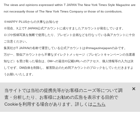
The views and opinions expressed within T JAPAN The New York Times Style Magazine are
not necessarily those of The New York Times Company or those of its contributors.
※HAPPY PLUSからの大事なお知らせ
※現在、X上でT JAPAN公式アカウントに成りすましたアカウントが発生しています。
ロゴや投稿写真を無断で使用したり、プレゼント企画などを行なっている偽アカウントに十分
ご注意ください。
集英社がT JAPANの名称で運営している公式アカウントは＠tmagazinejapanのみです。
万が一、類似アカウントから不審なダイレクトメッセージ（プレゼントキャンペーンの当選通
知など）を受け取った場合は、DMへの返信や記載URLへのアクセス、個人情報等の入力は決
してせず、DM自体を削除し、被害防止のため同アカウントのブロックをしていただきますよ
うお願いいたします。
※本誌掲載の記事、写真等の無断複写、複製、転載を禁じます。
当サイトでは当社の提携先等がお客様のニーズ等について調
※ 掲載商品の価格は、特に記載がないかぎり、「税込価格」で表示しています。ただし、2021年3月18日以前に公開し
査・分析したり、お客様にお勧めの広告を表示する目的で
た記事については「本体価格（税抜）」での表示となり、 掲載価格には消費税が含まれておりませんのでご注意くだ
さい。
Cookieを利用する場合があります。詳しくは
こちら