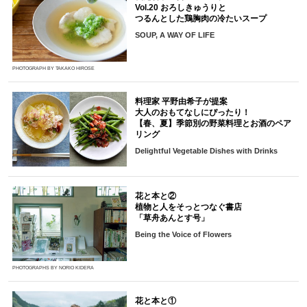
Vol.20 おろしきゅうりと
つるんとした鶏胸肉の冷たいスープ
SOUP, A WAY OF LIFE
PHOTOGRAPH BY TAKAKO HIROSE
料理家 平野由希子が提案
大人のおもてなしにぴったり！
【春、夏】季節別の野菜料理とお酒のペア
リング
Delightful Vegetable Dishes with Drinks
花と本と②
植物と人をそっとつなぐ書店
「草舟あんとす号」
Being the Voice of Flowers
PHOTOGRAPHS BY NORIO KIDERA
花と本と①