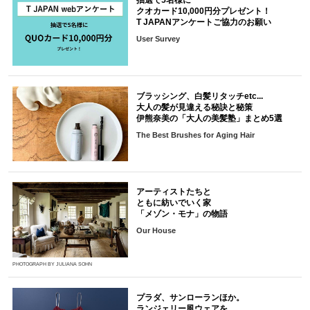
抽選で5名様に
クオカード10,000円分プレゼント！
T JAPANアンケートご協力のお願い
User Survey
ブラッシング、白髪リタッチetc...
大人の髪が見違える秘訣と秘策
伊熊奈美の「大人の美髪塾」まとめ5選
The Best Brushes for Aging Hair
アーティストたちと
ともに紡いでいく家
「メゾン・モナ」の物語
Our House
PHOTOGRAPH BY JULIANA SOHN
プラダ、サンローランほか。
ランジェリー風ウェアを