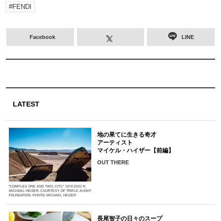
FENDI
Facebook
LINE
LATEST
地の果てに生きる奇才
アーティスト
マイケル・ハイザー【前編】
OUT THERE
“COMPLEX ONE AND TWO, CITY,” 1970-2022 ©
MICHAEL HEIZER. COURTESY OF TRIPLE AUGHT
FOUNDATION. PHOTO: MICHAEL HEIZER
長尾智子の日々のスープ