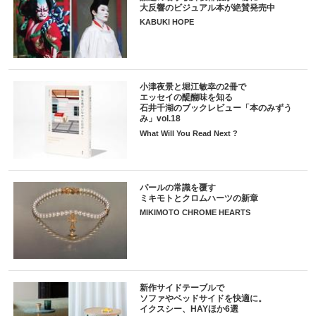
大反響のビジュアル本が絶賛発売中
KABUKI HOPE
小津夜景と堀江敏幸の2冊で
エッセイの醍醐味を知る
石井千湖のブックレビュー「本のみずう
み」vol.18
What Will You Read Next ?
パールの常識を覆す
ミキモトとクロムハーツの新章
MIKIMOTO CHROME HEARTS
新作サイドテーブルで
ソファやベッドサイドを快適に。
イクスシー、HAYほか6選