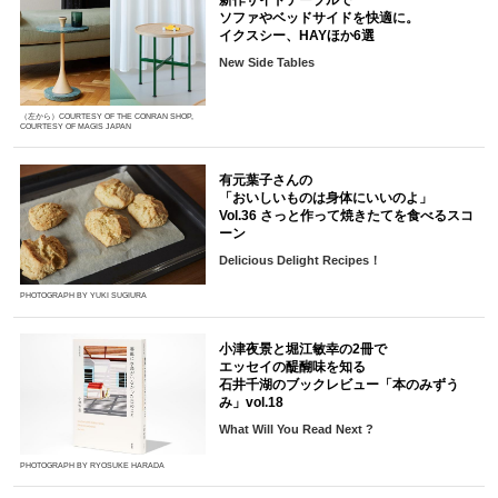
新作サイドテーブルで
ソファやベッドサイドを快適に。
イクスシー、HAYほか6選
New Side Tables
（左から）COURTESY OF THE CONRAN SHOP,
COURTESY OF MAGIS JAPAN
有元葉子さんの
「おいしいものは身体にいいのよ」
Vol.36 さっと作って焼きたてを食べるスコ
ーン
Delicious Delight Recipes！
PHOTOGRAPH BY YUKI SUGIURA
小津夜景と堀江敏幸の2冊で
エッセイの醍醐味を知る
石井千湖のブックレビュー「本のみずう
み」vol.18
What Will You Read Next ?
PHOTOGRAPH BY RYOSUKE HARADA