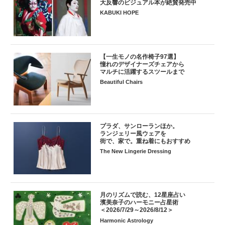
大反響のビジュアル本が絶賛発売中
KABUKI HOPE
【一生モノの名作椅子97選】
憧れのデザイナーズチェアから
マルチに活躍するスツールまで
Beautiful Chairs
プラダ、サンローランほか。
ランジェリー風ウェアを
街で、家で。重ね着にもおすすめ
The New Lingerie Dressing
月のリズムで読む、12星座占い
濱美奈子のハーモニー占星術
＜2026/7/29～2026/8/12＞
Harmonic Astrology