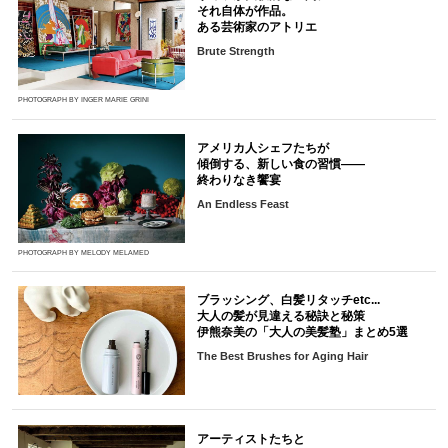
それ自体が作品。
ある芸術家のアトリエ
Brute Strength
PHOTOGRAPH BY INGER MARIE GRINI
アメリカ人シェフたちが
傾倒する、新しい食の習慣――
終わりなき饗宴
An Endless Feast
PHOTOGRAPH BY MELODY MELAMED
ブラッシング、白髪リタッチetc...
大人の髪が見違える秘訣と秘策
伊熊奈美の「大人の美髪塾」まとめ5選
The Best Brushes for Aging Hair
アーティストたちと