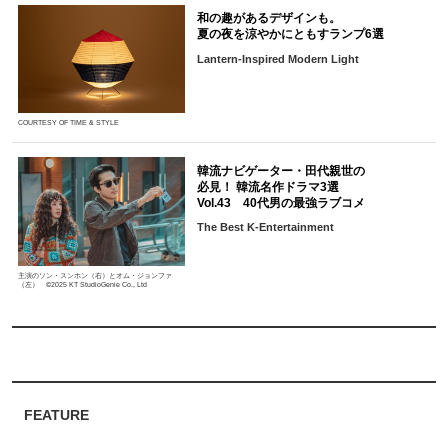
和の趣があるデザインも。
夏の夜を涼やかにともすランプ6選
Lantern-Inspired Modern Light
COURTESY OF TIME & STYLE
韓流ナビゲーター・田代親世の
必見！ 韓流名作ドラマ3選
Vol.43 40代男の最強ラブコメ
The Best K-Entertainment
主演のソン・スンホン（右）とオム・ジョンファ
（左） ©2025 KT StudioGenie Co., Ltd
FEATURE