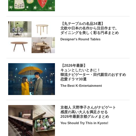
【丸テーブルの名品34選】
北欧や日本の名作から注目作まで。
ダイニングを美しく彩る円卓まとめ
Designer's Round Tables
【2026年最新】
キュンとしたいときに！
韓流ナビゲーター・田代親世のおすすめ
恋愛ドラマ30選
The Best K-Entertainment
京都人 天野準子さんがナビゲート
感度の高い大人を満足させる
2026年最新京都グルメまとめ
You Should Try This in Kyoto!