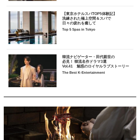
【東京ホテルスパTOP5体験記】
洗練された極上空間＆スパで
日々の疲れを癒して
Top 5 Spas in Tokyo
韓流ナビゲーター・田代親世の
必見！ 韓流名作ドラマ3選
Vol.41 魅惑のロイヤルラブストーリー
The Best K-Entertainment