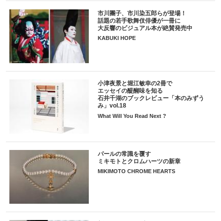
市川團子、市川染五郎らが登場！
話題の若手歌舞伎俳優が一冊に
大反響のビジュアル本が絶賛発売中
KABUKI HOPE
小津夜景と堀江敏幸の2冊で
エッセイの醍醐味を知る
石井千湖のブックレビュー「本のみずう
み」vol.18
What Will You Read Next ?
パールの常識を覆す
ミキモトとクロムハーツの新章
MIKIMOTO CHROME HEARTS