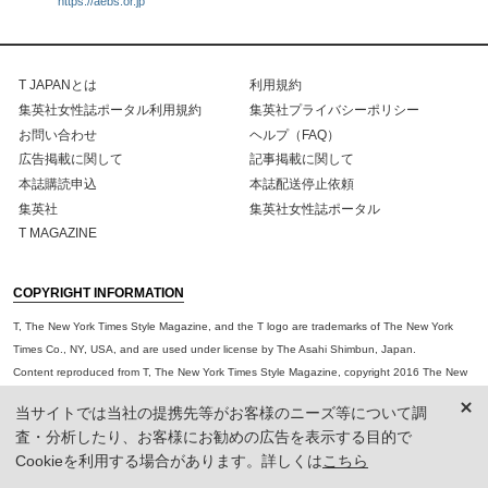
https://aebs.or.jp
T JAPANとは
利用規約
集英社女性誌ポータル利用規約
集英社プライバシーポリシー
お問い合わせ
ヘルプ（FAQ）
広告掲載に関して
記事掲載に関して
本誌購読申込
本誌配送停止依頼
集英社
集英社女性誌ポータル
T MAGAZINE
COPYRIGHT INFORMATION
T, The New York Times Style Magazine, and the T logo are trademarks of The New York
Times Co., NY, USA, and are used under license by The Asahi Shimbun, Japan.
Content reproduced from T, The New York Times Style Magazine, copyright 2016 The New
York Times Co. and/or its contributors, all rights reserved.
当サイトでは当社の提携先等がお客様のニーズ等について調
The views and opinions expressed within T JAPAN The New York Times Style Magazine are
査・分析したり、お客様にお勧めの広告を表示する目的で
not necessarily those of The New York Times Company or those of its contributors.
Cookieを利用する場合があります。詳しくは
こちら
※HAPPY PLUSからの大事なお知らせ