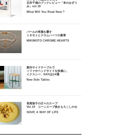
石井千湖のブックレビュー「本のみずう
み」vol.18
What Will You Read Next ?
パールの常識を覆す
ミキモトとクロムハーツの新章
MIKIMOTO CHROME HEARTS
新作サイドテーブルで
ソファやベッドサイドを快適に。
イクスシー、HAYほか6選
New Side Tables
長尾智子の日々のスープ
Vol.19 コーンスープ焼きもろこしのせ
SOUP, A WAY OF LIFE