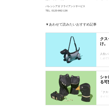
バレンシアガ クライアントサービス
TEL. 0120-992-136
▼あわせて読みたいおすすめ記事
クス
け。
人生い
しめて
踏み越
切るた
め。そ
シャ
び心は
る可
今月も
「クス
タイリ
て、お
ムでも