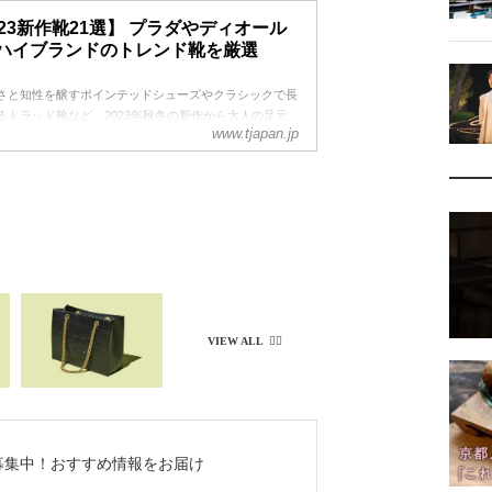
しい気分をお裾分けできたら最高。”可愛い”はフォーエ
023新作靴21選】 プラダやディオール
遊び心は大人のゆとり。ウィットの効いたハッピー・ア
ハイブランドのトレンド靴を厳選
を今月も厳選ご紹介！
さと知性を醸すポインテッドシューズやクラシックで長
るトラッド靴など、2023年秋冬の新作から大人の足元
www.tjapan.jp
さをプラスする靴をおすすめブランドから厳選紹介
ち募集中！
おすすめ情報をお届け