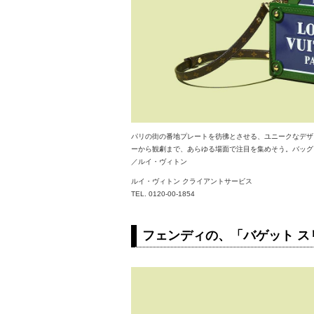
パリの街の番地プレートを彷彿とさせる、ユニークなデザ
ーから観劇まで、あらゆる場面で注目を集めそう。バッグ＜H 17.7 x
／ルイ・ヴィトン
ルイ・ヴィトン クライアントサービス
TEL. 0120-00-1854
フェンディの、「バゲット ス