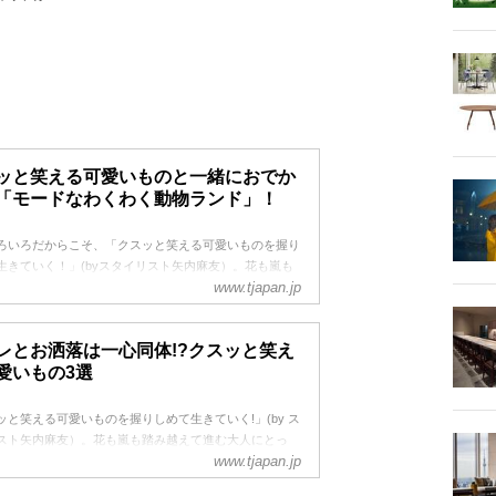
ッと笑える可愛いものと一緒におでか
「モードなわくわく動物ランド」！
ろいろだからこそ、「クスッと笑える可愛いものを握り
生きていく！」(byスタイリスト矢内麻友）。花も嵐も
www.tjapan.jp
えて進む大人にとって、お洒落は毎日をハッピーに乗り
めのお助けアイテム。まずは自分が機嫌よく過ごすた
して、周囲にも楽しい気分をお裾分けできたら最高。遊
レとお洒落は一心同体!?クスッと笑え
大人のゆとり、ウィットの効いたハッピー・アイテムを
愛いもの3選
厳選ご紹介！
ッと笑える可愛いものを握りしめて生きていく!」(by ス
スト矢内麻友）。花も嵐も踏み越えて進む大人にとっ
www.tjapan.jp
洒落は、毎日をハッピーに乗り切るためのお助けアイテ
ある。まずは自分が機嫌よく過ごすため。そして、周囲