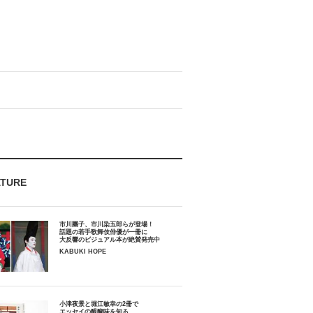
ATURE
市川團子、市川染五郎らが登場！
話題の若手歌舞伎俳優が一冊に
大反響のビジュアル本が絶賛発売中
KABUKI HOPE
小津夜景と堀江敏幸の2冊で
エッセイの醍醐味を知る