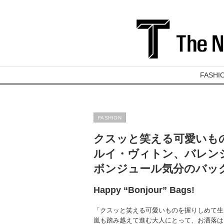
FASHI
FASHION
クスッと笑える可愛いも
ルイ・ヴィトン、バレン
ボンジュール気分のバッ
Happy “Bonjour” Bags!
「クスッと笑える可愛いものを握りしめて生き
嵐も踏み越えて進む大人にとって、お洒落は