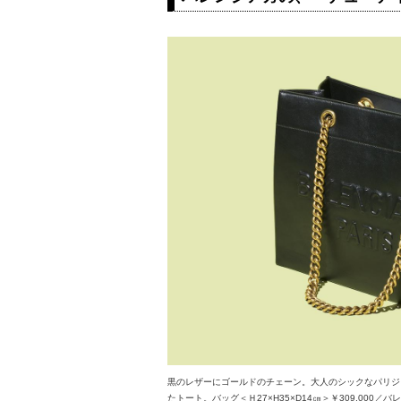
黒のレザーにゴールドのチェーン。大人のシックなパリジ
たトート。バッグ＜Ｈ27×H35×D14㎝＞￥309,000／バ