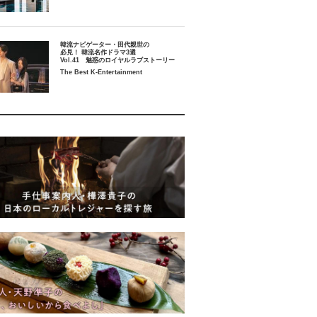
韓流ナビゲーター・田代親世の
必見！ 韓流名作ドラマ3選
Vol.41 魅惑のロイヤルラブストーリー
The Best K-Entertainment