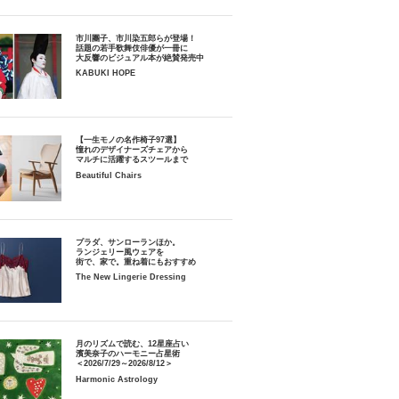
市川團子、市川染五郎らが登場！
話題の若手歌舞伎俳優が一冊に
大反響のビジュアル本が絶賛発売中
KABUKI HOPE
【一生モノの名作椅子97選】
憧れのデザイナーズチェアから
マルチに活躍するスツールまで
Beautiful Chairs
プラダ、サンローランほか。
ランジェリー風ウェアを
街で、家で。重ね着にもおすすめ
The New Lingerie Dressing
月のリズムで読む、12星座占い
濱美奈子のハーモニー占星術
＜2026/7/29～2026/8/12＞
Harmonic Astrology