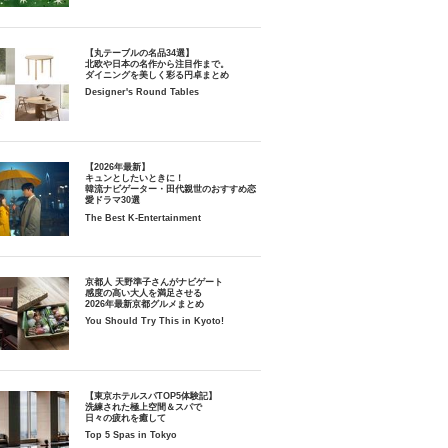
【丸テーブルの名品34選】
北欧や日本の名作から注目作まで。
ダイニングを美しく彩る円卓まとめ
Designer's Round Tables
【2026年最新】
キュンとしたいときに！
韓流ナビゲーター・田代親世のおすすめ恋
愛ドラマ30選
The Best K-Entertainment
京都人 天野準子さんがナビゲート
感度の高い大人を満足させる
2026年最新京都グルメまとめ
You Should Try This in Kyoto!
【東京ホテルスパTOP5体験記】
洗練された極上空間＆スパで
日々の疲れを癒して
Top 5 Spas in Tokyo