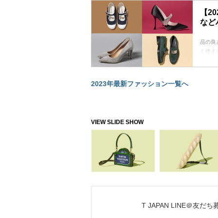
にも楽
【2
バー、
など
イテム
品の良
く使え
に上質
2023年最新ファッション一覧へ
T JAPAN LINE＠友だ