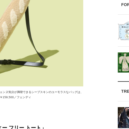
FO
TR
ェンヌ気分が満喫できるシープスキンのユーモラスなバッグは、
59,500／フェンディ
ー フリー トート」