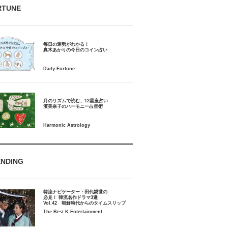
RTUNE
毎日の運勢がわかる！
月のリズムで読む、12星座占い
ENDING
韓流ナビゲーター・田代親世の
必見！ 韓流名作ドラマ3選
Vol.42 朝鮮時代からのタイムスリップ
The Best K-Entertainment