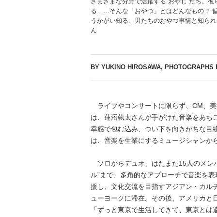
さまざまな分野で活躍する“おやじ”たち。
る……そんな「おやつ」とはどんなもの？ 偏
うかがい知る、男たちのおやつ事情と知られ
ん
BY YUKINO HIROSAWA, PHOTOGRAPHS 
ライブやコンサートに限らず、CM、美
は、蓮沼執太さんが手がけた音楽をあち
幸感で包む込み、つい下を向きがちな目
は、音楽を生業にするミュージシャンか
ソロからデュオ、はたまた15人のメン
ル”まで、多角的なアプローチで音楽を表
援し、文化交流を目指すアジアン・カルチ
ューヨークに滞在。その後、アメリカと
「ずっと東京で生活してきて、東京とは