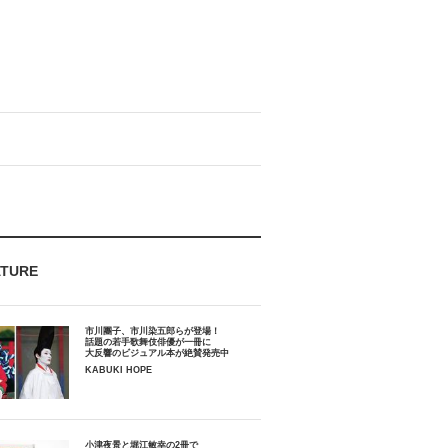
ATURE
市川團子、市川染五郎らが登場！
話題の若手歌舞伎俳優が一冊に
大反響のビジュアル本が絶賛発売中
KABUKI HOPE
小津夜景と堀江敏幸の2冊で