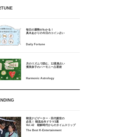
RTUNE
毎日の運勢がわかる！
月のリズムで読む、12星座占い
ENDING
韓流ナビゲーター・田代親世の
必見！ 韓流名作ドラマ3選
Vol.42 朝鮮時代からのタイムスリップ
The Best K-Entertainment