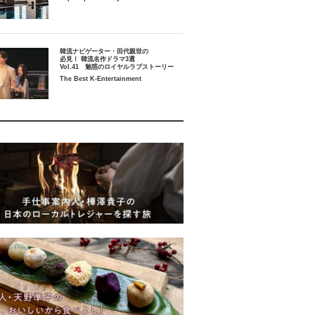
韓流ナビゲーター・田代親世の
必見！ 韓流名作ドラマ3選
Vol.41 魅惑のロイヤルラブストーリー
The Best K-Entertainment