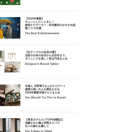
【2026年最新】
キュンとしたいときに！
韓流ナビゲーター・田代親世のおすすめ恋
愛ドラマ30選
The Best K-Entertainment
【丸テーブルの名品34選】
北欧や日本の名作から注目作まで。
ダイニングを美しく彩る円卓まとめ
Designer's Round Tables
京都人 天野準子さんがナビゲート
感度の高い大人を満足させる
2026年最新京都グルメまとめ
You Should Try This in Kyoto!
【東京ホテルスパTOP5体験記】
洗練された極上空間＆スパで
日々の疲れを癒して
Top 5 Spas in Tokyo