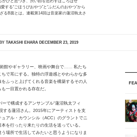
彼らがひと息つき、渋い顔を思わずほころばせ
愛する“ごほうびおやつ”と“ふだんのおやつ”から
ざるB面とは。連載第14回は音楽家の蓮沼執太さ
BY TAKASHI EHARA
DECEMBER 23, 2019
術館やギャラリー、映画や舞台で…… 私たち
こちで耳にする。独特の浮遊感とやわらかな多
線をふっと上げてくれる音楽を構築するその人
FE
らも一目置かれる存在だ。
バーで構成するアンサンブル“蓮沼執太フィ
現する蓮沼さん。2015年にアーティストを支
ュアル・カウンシル（ACC）のグラントでニ
日本を行ったり来たりの生活を送っている。
違う場所で生活してみたいと思うようになりま