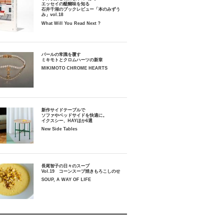
エッセイの醍醐味を知る
石井千湖のブックレビュー「本のみずう
み」vol.18
What Will You Read Next ?
パールの常識を覆す
ミキモトとクロムハーツの新章
MIKIMOTO CHROME HEARTS
新作サイドテーブルで
ソファやベッドサイドを快適に。
イクスシー、HAYほか6選
New Side Tables
長尾智子の日々のスープ
Vol.19 コーンスープ焼きもろこしのせ
SOUP, A WAY OF LIFE