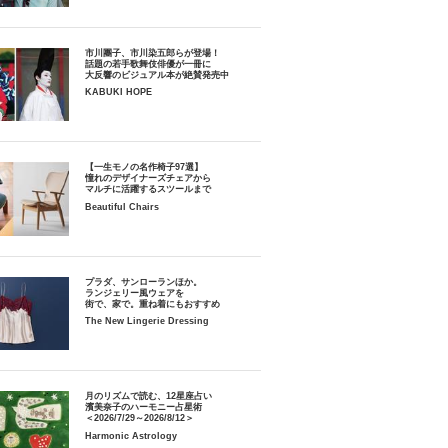
市川團子、市川染五郎らが登場！
話題の若手歌舞伎俳優が一冊に
大反響のビジュアル本が絶賛発売中
KABUKI HOPE
【一生モノの名作椅子97選】
憧れのデザイナーズチェアから
マルチに活躍するスツールまで
Beautiful Chairs
プラダ、サンローランほか。
ランジェリー風ウェアを
街で、家で。重ね着にもおすすめ
The New Lingerie Dressing
月のリズムで読む、12星座占い
濱美奈子のハーモニー占星術
＜2026/7/29～2026/8/12＞
Harmonic Astrology