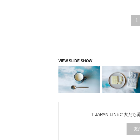
1
T JAPAN LINE＠友だ
友