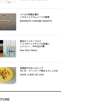
パールの常識を覆す
ミキモトとクロムハーツの新章
MIKIMOTO CHROME HEARTS
新作サイドテーブルで
ソファやベッドサイドを快適に。
イクスシー、HAYほか6選
New Side Tables
長尾智子の日々のスープ
Vol.19 コーンスープ焼きもろこしのせ
SOUP, A WAY OF LIFE
RTUNE