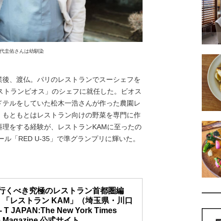
代圭佑さんは幼馴染
後、渡仏。パリのレストランでスーシェフを
ストランビオス」のシェフに就任した。ビオス
ドテルをしていた松木一浩さんが作った農園レ
、もともとはレストラン向けの野菜を専門に作
理をする経験が、レストランKAMに至ったの
ル「RED U-35」で準グランプリに輝いた。
行くべき究極のレストラン首都圏編
l.1 「レストラン KAM」（埼玉県・川口
 T JAPAN:The New York Times
le Magazine 公式サイト