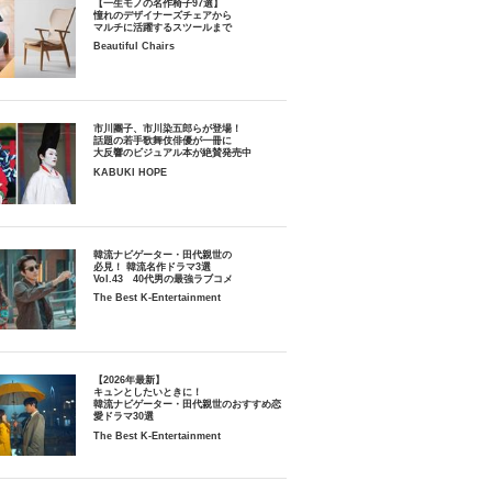
【一生モノの名作椅子97選】
憧れのデザイナーズチェアから
マルチに活躍するスツールまで
Beautiful Chairs
市川團子、市川染五郎らが登場！
話題の若手歌舞伎俳優が一冊に
大反響のビジュアル本が絶賛発売中
KABUKI HOPE
韓流ナビゲーター・田代親世の
必見！ 韓流名作ドラマ3選
Vol.43 40代男の最強ラブコメ
The Best K-Entertainment
【2026年最新】
キュンとしたいときに！
韓流ナビゲーター・田代親世のおすすめ恋
愛ドラマ30選
The Best K-Entertainment