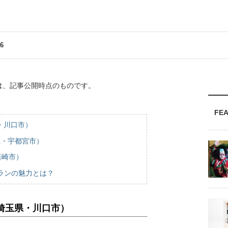
6
は、記事公開時点のものです。
FE
県・川口市）
木県・宇都宮市）
韮崎市）
ランの魅力とは？
」（埼玉県・川口市）