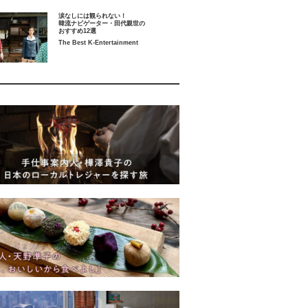
涙なしには観られない！
韓流ナビゲーター・田代親世の
おすすめ12選
The Best K-Entertainment