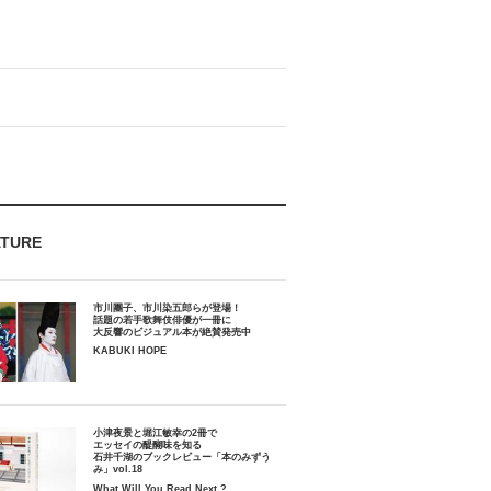
ATURE
市川團子、市川染五郎らが登場！
話題の若手歌舞伎俳優が一冊に
大反響のビジュアル本が絶賛発売中
KABUKI HOPE
小津夜景と堀江敏幸の2冊で
エッセイの醍醐味を知る
石井千湖のブックレビュー「本のみずう
み」vol.18
What Will You Read Next ?