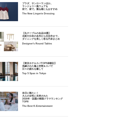
プラダ、サンローランほか。
ランジェリー風ウェアを
街で、家で。重ね着にもおすすめ
The New Lingerie Dressing
【丸テーブルの名品34選】
北欧や日本の名作から注目作まで。
ダイニングを美しく彩る円卓まとめ
Designer's Round Tables
【東京ホテルスパTOP5体験記】
洗練された極上空間＆スパで
日々の疲れを癒して
Top 5 Spas in Tokyo
休日に観たい！
大人の女性に支持された
2026年・話題の韓国ドラマランキング
TOP8
The Best K-Entertainment