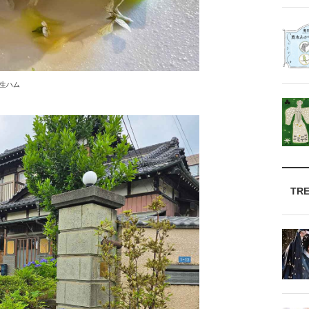
生ハム
TR