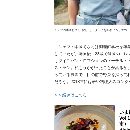
シェフの本岡将さん（右）と、タッグを組むソムリエの田
シェフの本岡将さんは調理師学校を卒業
していたが、帰国後、23歳で静岡の「レ
はタイユバン・ロブションのメーテル・
ストラン。私もうかがったことがあるが
っている農園で、目の前で野菜を採って料
だろう。2018年には若い料理人のコンクー
＞＞続きはこちら↓
いま
Vo
市） -
Sty