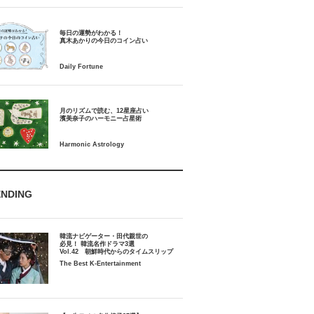
毎日の運勢がわかる！
月のリズムで読む、12星座占い
ENDING
韓流ナビゲーター・田代親世の
必見！ 韓流名作ドラマ3選
Vol.42 朝鮮時代からのタイムスリップ
The Best K-Entertainment