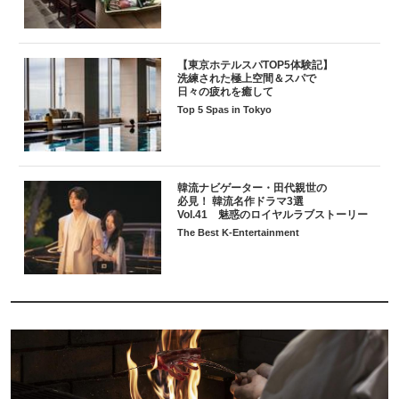
【東京ホテルスパTOP5体験記】
洗練された極上空間＆スパで
日々の疲れを癒して
Top 5 Spas in Tokyo
韓流ナビゲーター・田代親世の
必見！ 韓流名作ドラマ3選
Vol.41 魅惑のロイヤルラブストーリー
The Best K-Entertainment