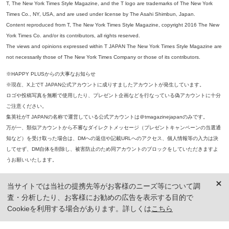
T, The New York Times Style Magazine, and the T logo are trademarks of The New York
Times Co., NY, USA, and are used under license by The Asahi Shimbun, Japan.
Content reproduced from T, The New York Times Style Magazine, copyright 2016 The New
York Times Co. and/or its contributors, all rights reserved.
The views and opinions expressed within T JAPAN The New York Times Style Magazine are
not necessarily those of The New York Times Company or those of its contributors.
※HAPPY PLUSからの大事なお知らせ
※現在、X上でT JAPAN公式アカウントに成りすましたアカウントが発生しています。
ロゴや投稿写真を無断で使用したり、プレゼント企画などを行なっている偽アカウントに十分
ご注意ください。
集英社がT JAPANの名称で運営している公式アカウントは＠tmagazinejapanのみです。
万が一、類似アカウントから不審なダイレクトメッセージ（プレゼントキャンペーンの当選通
知など）を受け取った場合は、DMへの返信や記載URLへのアクセス、個人情報等の入力は決
してせず、DM自体を削除し、被害防止のため同アカウントのブロックをしていただきますよ
うお願いいたします。
※本誌掲載の記事、写真等の無断複写、複製、転載を禁じます。
当サイトでは当社の提携先等がお客様のニーズ等について調
※ 掲載商品の価格は、特に記載がないかぎり、「税込価格」で表示しています。ただし、2021年3月18日以前に公開し
査・分析したり、お客様にお勧めの広告を表示する目的で
た記事については「本体価格（税抜）」での表示となり、 掲載価格には消費税が含まれておりませんのでご注意くだ
さい。
Cookieを利用する場合があります。詳しくは
こちら