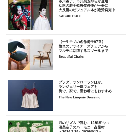
市川團子、市川染五郎らが登場！
話題の若手歌舞伎俳優が一冊に
大反響のビジュアル本が絶賛発売中
KABUKI HOPE
【一生モノの名作椅子97選】
憧れのデザイナーズチェアから
マルチに活躍するスツールまで
Beautiful Chairs
プラダ、サンローランほか。
ランジェリー風ウェアを
街で、家で。重ね着にもおすすめ
The New Lingerie Dressing
月のリズムで読む、12星座占い
濱美奈子のハーモニー占星術
＜2026/7/29～2026/8/12＞