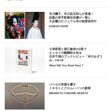
市川團子、市川染五郎らが登場！
話題の若手歌舞伎俳優が一冊に
大反響のビジュアル本が絶賛発売中
KABUKI HOPE
小津夜景と堀江敏幸の2冊で
エッセイの醍醐味を知る
石井千湖のブックレビュー「本のみずう
み」vol.18
What Will You Read Next ?
パールの常識を覆す
ミキモトとクロムハーツの新章
MIKIMOTO CHROME HEARTS