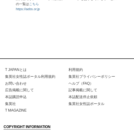
の一覧は
こちら
https://aebs.or.jp
T JAPANとは
利用規約
集英社女性誌ポータル利用規約
集英社プライバシーポリシー
お問い合わせ
ヘルプ（FAQ）
広告掲載に関して
記事掲載に関して
本誌購読申込
本誌配送停止依頼
集英社
集英社女性誌ポータル
T MAGAZINE
COPYRIGHT INFORMATION