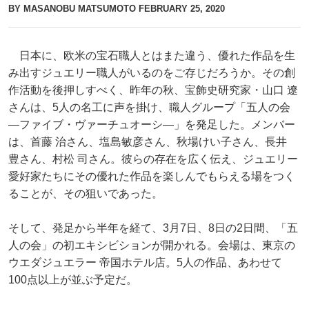
BY MASANOBU MATSUMOTO
FEBRUARY 25, 2020
日本に、欧米の宝石職人とはまた違う、優れた作品を生
み出すジュエリー職人がいるのをご存じだろうか。その創
作活動を後押しすべく、昨年の秋、宝飾史研究家・山口 遼
さんは、5人の名工に声を掛け、職人グループ「五人の会
—ファイブ・ヴァーチュオーシ—」を発足した。メンバー
は、首藤 治さん、塩島敏彦さん、秋場けい子さん、長井
豊さん、村松 司さん。彼らの存在を広く伝え、ジュエリー
愛好家たちにその優れた作品を楽しんでもらえる場をつく
ることが、その狙いであった。
そして、発足から半年を経て、3月7日、8日の2日間、「五
人の会」の初エキシビションが開かれる。会場は、東京の
ウエダジュエラー 帝国ホテル店。5人の作品、あわせて
100点以上が並ぶ予定だ。