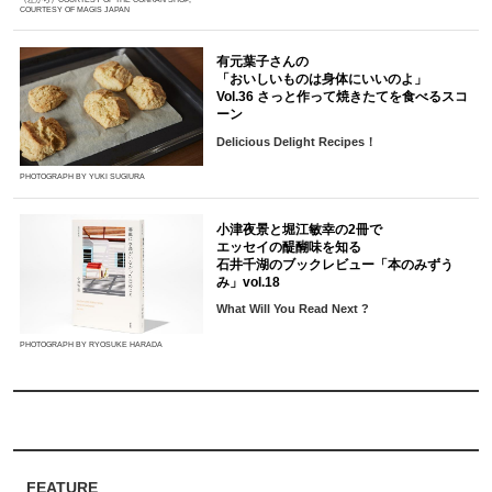
COURTESY OF MAGIS JAPAN
有元葉子さんの
「おいしいものは身体にいいのよ」
Vol.36 さっと作って焼きたてを食べるスコ
ーン
Delicious Delight Recipes！
PHOTOGRAPH BY YUKI SUGIURA
小津夜景と堀江敏幸の2冊で
エッセイの醍醐味を知る
石井千湖のブックレビュー「本のみずう
み」vol.18
What Will You Read Next ?
PHOTOGRAPH BY RYOSUKE HARADA
FEATURE