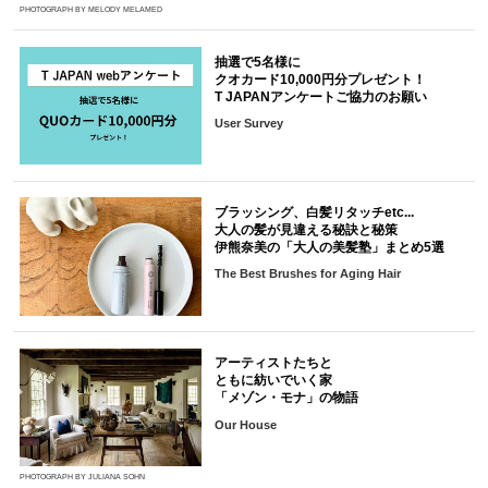
PHOTOGRAPH BY MELODY MELAMED
抽選で5名様に
クオカード10,000円分プレゼント！
T JAPANアンケートご協力のお願い
User Survey
ブラッシング、白髪リタッチetc...
大人の髪が見違える秘訣と秘策
伊熊奈美の「大人の美髪塾」まとめ5選
The Best Brushes for Aging Hair
アーティストたちと
ともに紡いでいく家
「メゾン・モナ」の物語
Our House
PHOTOGRAPH BY JULIANA SOHN