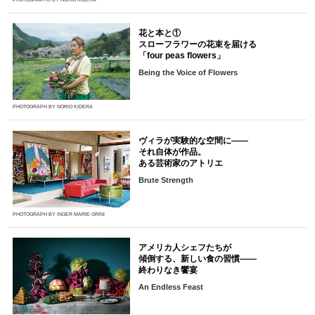
花と本と①
スローフラワーの花束を届ける
「four peas flowers」
Being the Voice of Flowers
PHOTOGRAPH BY NORIO KIDERA
ヴィラが実験的な空間に――
それ自体が作品。
ある芸術家のアトリエ
Brute Strength
PHOTOGRAPH BY INGER MARIE GRINI
アメリカ人シェフたちが
傾倒する、新しい食の習慣――
終わりなき饗宴
An Endless Feast