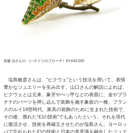
首藤 治さんの 《ハチドリのブローチ》¥3,640,000
塩島敏彦さんは、“ピクウェ”という技法を用いて、表情
豊かなジュエリーを生み出す。山口さんの解説によれば、
ピクウェとは元来、象牙やべっ甲などの表面に、金やプラ
チナのパーツを押し込んで装飾を施す象嵌の一種。フラン
スのルイ14世時代、家具の装飾のために生まれた技術で、
その後、廃れた“幻の技術”でもあったという。それを現代
に復活させ、技術を再確立させたのが塩島さん。ヨーロッ
パで忘れられた幻の技術と日本の美意識を融合したジュエ