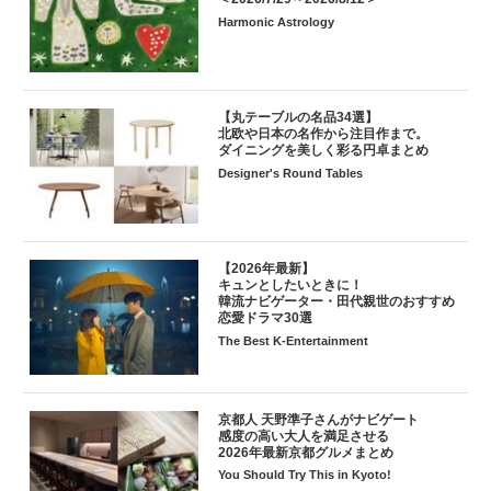
Harmonic Astrology
【丸テーブルの名品34選】
北欧や日本の名作から注目作まで。
ダイニングを美しく彩る円卓まとめ
Designer's Round Tables
【2026年最新】
キュンとしたいときに！
韓流ナビゲーター・田代親世のおすすめ
恋愛ドラマ30選
The Best K-Entertainment
京都人 天野準子さんがナビゲート
感度の高い大人を満足させる
2026年最新京都グルメまとめ
You Should Try This in Kyoto!