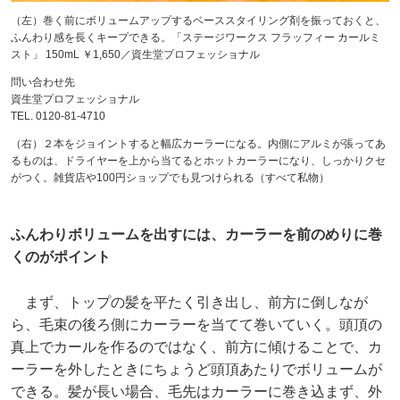
（左）巻く前にボリュームアップするベーススタイリング剤を振っておくと、
ふんわり感を長くキープできる。「ステージワークス フラッフィー カールミ
スト」 150mL ￥1,650／資生堂プロフェッショナル
問い合わせ先
資生堂プロフェッショナル
TEL. 0120-81-4710
（右）２本をジョイントすると幅広カーラーになる。内側にアルミが張ってあ
るものは、ドライヤーを上から当てるとホットカーラーになり、しっかりクセ
がつく。雑貨店や100円ショップでも見つけられる（すべて私物）
ふんわりボリュームを出すには、カーラーを前のめりに巻
くのがポイント
まず、トップの髪を平たく引き出し、前方に倒しなが
ら、毛束の後ろ側にカーラーを当てて巻いていく。頭頂の
真上でカールを作るのではなく、前方に傾けることで、カ
ーラーを外したときにちょうど頭頂あたりでボリュームが
できる。髪が長い場合、毛先はカーラーに巻き込まず、外