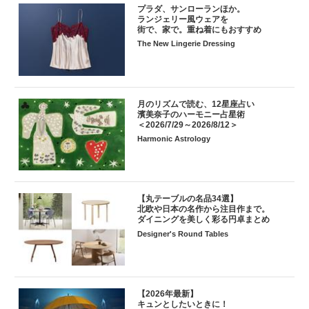
プラダ、サンローランほか。
ランジェリー風ウェアを
街で、家で。重ね着にもおすすめ
The New Lingerie Dressing
月のリズムで読む、12星座占い
濱美奈子のハーモニー占星術
＜2026/7/29～2026/8/12＞
Harmonic Astrology
【丸テーブルの名品34選】
北欧や日本の名作から注目作まで。
ダイニングを美しく彩る円卓まとめ
Designer's Round Tables
【2026年最新】
キュンとしたいときに！