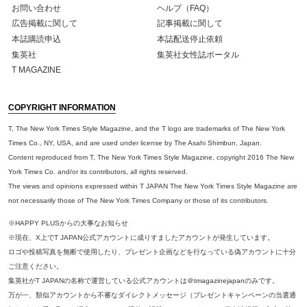
お問い合わせ
ヘルプ（FAQ）
広告掲載に関して
記事掲載に関して
本誌購読申込
本誌配送停止依頼
集英社
集英社女性誌ポータル
T MAGAZINE
COPYRIGHT INFORMATION
T, The New York Times Style Magazine, and the T logo are trademarks of The New York
Times Co., NY, USA, and are used under license by The Asahi Shimbun, Japan.
Content reproduced from T, The New York Times Style Magazine, copyright 2016 The New
York Times Co. and/or its contributors, all rights reserved.
The views and opinions expressed within T JAPAN The New York Times Style Magazine are
not necessarily those of The New York Times Company or those of its contributors.
※HAPPY PLUSからの大事なお知らせ
※現在、X上でT JAPAN公式アカウントに成りすましたアカウントが発生しています。
ロゴや投稿写真を無断で使用したり、プレゼント企画などを行なっている偽アカウントに十分
ご注意ください。
集英社がT JAPANの名称で運営している公式アカウントは＠tmagazinejapanのみです。
万が一、類似アカウントから不審なダイレクトメッセージ（プレゼントキャンペーンの当選通