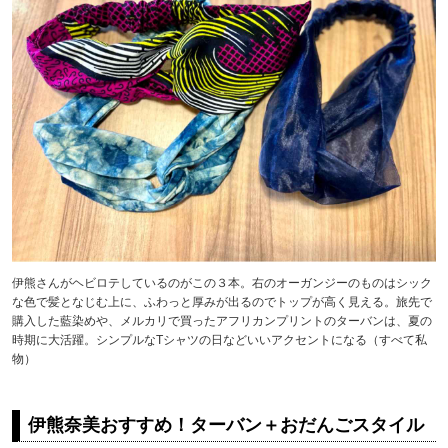
伊熊さんがヘビロテしているのがこの３本。右のオーガンジーのものはシック
な色で髪となじむ上に、ふわっと厚みが出るのでトップが高く見える。旅先で
購入した藍染めや、メルカリで買ったアフリカンプリントのターバンは、夏の
時期に大活躍。シンプルなTシャツの日などいいアクセントになる（すべて私
物）
伊熊奈美おすすめ！ターバン＋おだんごスタイル