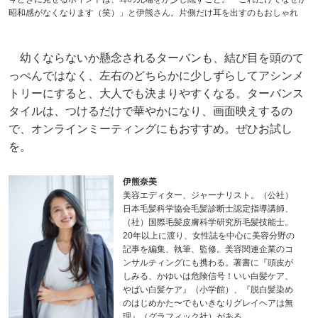
昭和感がなくなります（笑）」と伊熊さん。片側だけ耳を出すのもおしゃれ
幼くならないか懸念されるターバンも、結び目を頭のて
っぺんではなく、左右のどちらかに少しずらしてアシンメ
トリーにすると、大人でも決まりやすくなる。ターバンス
タイルは、つけるだけで華やかになり、画面映えするの
で、オンラインミーティングにもおすすめ。ぜひお試し
を。
伊熊奈美
美容エディター、ジャーナリスト。（公社）
日本毛髪科学協会毛髪診断士認定指導講師、
（社）国際毛髪皮膚科学研究所毛髪技能士。
20年以上に渡り、女性誌を中心に美容分野の
記事を編集、執筆、監修。美容関連企業のコ
ンサルティングにも携わる。著書に『頭皮が
しみる、かゆいは危険信号！いい白髪ケア、
やばい白髪ケア』（小学館）、『脱白髪染め
のはじめかた〜でもいきなりグレイヘアは無
理』（グラフィック社）がある。