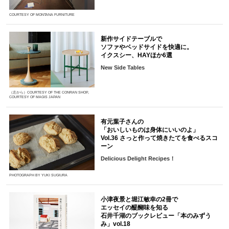
COURTESY OF MONTANA FURNITURE
新作サイドテーブルで
ソファやベッドサイドを快適に。
イクスシー、HAYほか6選
New Side Tables
（左から）COURTESY OF THE CONRAN SHOP,
COURTESY OF MAGIS JAPAN
有元葉子さんの
「おいしいものは身体にいいのよ」
Vol.36 さっと作って焼きたてを食べるスコ
ーン
Delicious Delight Recipes！
PHOTOGRAPH BY YUKI SUGIURA
小津夜景と堀江敏幸の2冊で
エッセイの醍醐味を知る
石井千湖のブックレビュー「本のみずう
み」vol.18