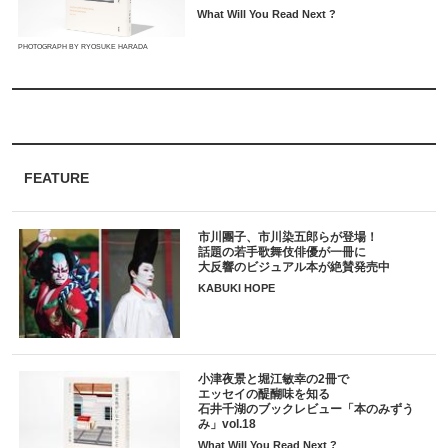
What Will You Read Next ?
PHOTOGRAPH BY RYOSUKE HARADA
FEATURE
市川團子、市川染五郎らが登場！
話題の若手歌舞伎俳優が一冊に
大反響のビジュアル本が絶賛発売中
KABUKI HOPE
小津夜景と堀江敏幸の2冊で
エッセイの醍醐味を知る
石井千湖のブックレビュー「本のみずう
み」vol.18
What Will You Read Next ?