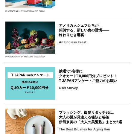
PHOTOGRAPH BY INGER MARIE GRINI
アメリカ人シェフたちが
傾倒する、新しい食の習慣――
終わりなき饗宴
An Endless Feast
PHOTOGRAPH BY MELODY MELAMED
抽選で5名様に
クオカード10,000円分プレゼント！
T JAPANアンケートご協力のお願い
User Survey
ブラッシング、白髪リタッチetc...
大人の髪が見違える秘訣と秘策
伊熊奈美の「大人の美髪塾」まとめ5選
The Best Brushes for Aging Hair