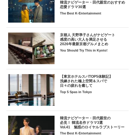
韓流ナビゲーター・田代親世のおすすめ
恋愛ドラマ30選
The Best K-Entertainment
京都人 天野準子さんがナビゲート
感度の高い大人を満足させる
2026年最新京都グルメまとめ
You Should Try This in Kyoto!
【東京ホテルスパTOP5体験記】
洗練された極上空間＆スパで
日々の疲れを癒して
Top 5 Spas in Tokyo
韓流ナビゲーター・田代親世の
必見！ 韓流名作ドラマ3選
Vol.41 魅惑のロイヤルラブストーリー
The Best K-Entertainment