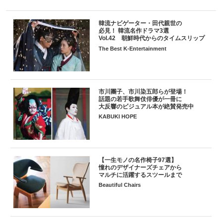
韓流ナビゲーター・田代親世の
必見！ 韓流名作ドラマ3選
Vol.42 朝鮮時代からのタイムスリップ
The Best K-Entertainment
市川團子、市川染五郎らが登場！
話題の若手歌舞伎俳優が一冊に
大反響のビジュアル本が絶賛発売中
KABUKI HOPE
【一生モノの名作椅子97選】
憧れのデザイナーズチェアから
マルチに活躍するスツールまで
Beautiful Chairs