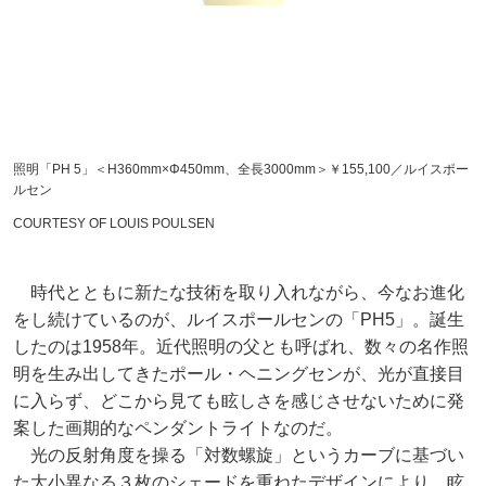
照明「PH 5」＜H360mm×Φ450mm、全長3000mm＞￥155,100／ルイスポー
ルセン
COURTESY OF LOUIS POULSEN
時代とともに新たな技術を取り入れながら、今なお進化
をし続けているのが、ルイスポールセンの「PH5」。誕生
したのは1958年。近代照明の父とも呼ばれ、数々の名作照
明を生み出してきたポール・ヘニングセンが、光が直接目
に入らず、どこから見ても眩しさを感じさせないために発
案した画期的なペンダントライトなのだ。
光の反射角度を操る「対数螺旋」というカーブに基づい
た大小異なる３枚のシェードを重ねたデザインにより、眩