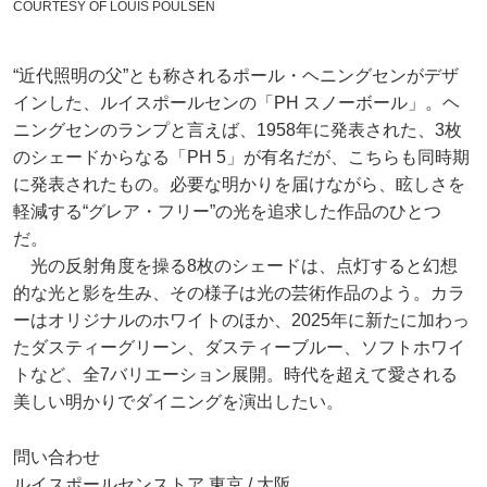
COURTESY OF LOUIS POULSEN
“近代照明の父”とも称されるポール・ヘニングセンがデザ
インした、ルイスポールセンの「PH スノーボール」。ヘ
ニングセンのランプと言えば、1958年に発表された、3枚
のシェードからなる「PH 5」が有名だが、こちらも同時期
に発表されたもの。必要な明かりを届けながら、眩しさを
軽減する“グレア・フリー”の光を追求した作品のひとつ
だ。
光の反射角度を操る8枚のシェードは、点灯すると幻想
的な光と影を生み、その様子は光の芸術作品のよう。カラ
ーはオリジナルのホワイトのほか、2025年に新たに加わっ
たダスティーグリーン、ダスティーブルー、ソフトホワイ
トなど、全7バリエーション展開。時代を超えて愛される
美しい明かりでダイニングを演出したい。
問い合わせ
ルイスポールセンストア 東京 / 大阪