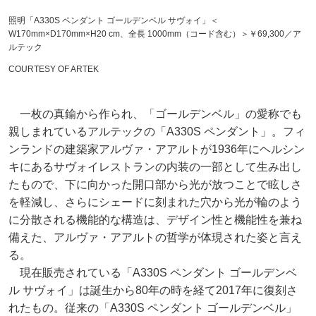
照明「A330S ペンダント ゴールデンベル サヴォイ」＜
W170mm×D170mm×H20 cm、全長 1000mm（コード含む）＞￥69,300／ア
ルテック
COURTESY OF ARTEK
一枚の真鍮から作られ、「ゴールデンベル」の愛称でも
親しまれているアルテックの「A330S ペンダント」。フィ
ンランドの建築家アルヴァ・アアルトが1936年にヘルシン
キにあるサヴォイレストランの内装の一部として生み出し
たもので、下に向かった開口部から光が放つことで眩しさ
を軽減し、さらにシェードに刻まれた穴から光が輪のよう
に分散される機能的な構造は、デザイン性と機能性を兼ね
備えた、アルヴァ・アアルトの哲学が体現された姿と言え
る。
現在販売されている「A330S ペンダント ゴールデンベ
ル サヴォイ」は誕生から80年の時を経て2017年に復刻さ
れたもの。従来の「A330S ペンダント ゴールデンベル」