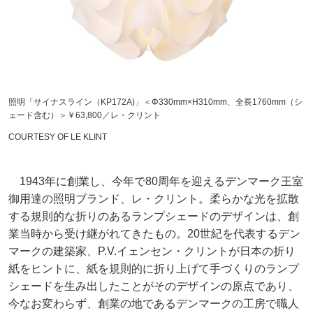
照明「サイナスライン（KP172A)」＜Φ330mm×H310mm、全長1760mm（シ
ェード含む）＞￥63,800／レ・クリント
COURTESY OF LE KLINT
1943年に創業し、今年で80周年を迎えるデンマーク王室
御用達の照明ブランド、レ・クリント。柔らかな光を拡散
する規則的な折りのあるランプシェードのデザインは、創
業当時から受け継がれてきたもの。20世紀を代表するデン
マークの建築家、P.V.イェンセン・クリントが日本の折り
紙をヒントに、紙を規則的に折り上げて手づくりのランプ
シェードを生み出したことがそのデザインの原点であり、
今なお変わらず、創業の地であるデンマークの工房で職人