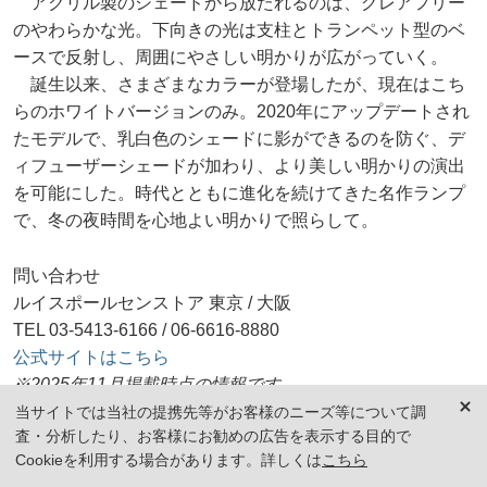
アクリル製のシェードから放たれるのは、グレアフリー
のやわらかな光。下向きの光は支柱とトランペット型のベ
ースで反射し、周囲にやさしい明かりが広がっていく。
誕生以来、さまざまなカラーが登場したが、現在はこち
らのホワイトバージョンのみ。2020年にアップデートされ
たモデルで、乳白色のシェードに影ができるのを防ぐ、デ
ィフューザーシェードが加わり、より美しい明かりの演出
を可能にした。時代とともに進化を続けてきた名作ランプ
で、冬の夜時間を心地よい明かりで照らして。
問い合わせ
ルイスポールセンストア 東京 / 大阪
TEL 03-5413-6166 / 06-6616-8880
公式サイトはこちら
※2025年11月掲載時点の情報です
当サイトでは当社の提携先等がお客様のニーズ等について調
・フラワーポット
査・分析したり、お客様にお勧めの広告を表示する目的で
Cookieを利用する場合があります。詳しくは
こちら