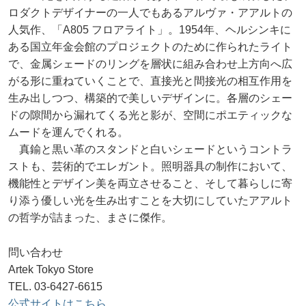
ロダクトデザイナーの一人でもあるアルヴァ・アアルトの
人気作、「A805 フロアライト」。1954年、ヘルシンキに
ある国立年金会館のプロジェクトのために作られたライト
で、金属シェードのリングを層状に組み合わせ上方向へ広
がる形に重ねていくことで、直接光と間接光の相互作用を
生み出しつつ、構築的で美しいデザインに。各層のシェー
ドの隙間から漏れてくる光と影が、空間にポエティックな
ムードを運んでくれる。
真鍮と黒い革のスタンドと白いシェードというコントラ
ストも、芸術的でエレガント。照明器具の制作において、
機能性とデザイン美を両立させること、そして暮らしに寄
り添う優しい光を生み出すことを大切にしていたアアルト
の哲学が詰まった、まさに傑作。
問い合わせ
Artek Tokyo Store
TEL. 03-6427-6615
公式サイトはこちら