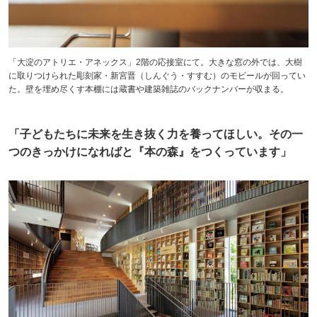
「大淀のアトリエ・アネックス」2階の応接室にて。大きな窓の外では、大樹
に取りつけられた彫刻家・新宮晋（しんぐう・すすむ）のモビールが回ってい
た。壁を埋め尽くす本棚には蔵書や建築雑誌のバックナンバーが収まる。
「子どもたちに未来を生き抜く力を養ってほしい。その一
つのきっかけになればと『本の森』をつくっています」