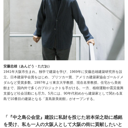
安藤忠雄（あんどう・ただお）
1941年大阪市生まれ。独学で建築を学び、1969年に安藤忠雄建築研究所を設
立。日本建築学会賞をはじめ、プリツカー賞、アメリカ建築家協会ゴールドメ
ダルなど受賞多数。1997年より東京大学教授、現在名誉教授。住宅から美術
館まで、国内外で多くのプロジェクトを手がける。一方、植樹運動や震災復興
支援など社会活動にも尽力。5月には、90年代初めから建築家として関わる直
島で10番目の建築となる「直島新美術館」がオープンする。
「『中之島公会堂』建設に私財を投じた岩本栄之助に感銘
を受け、私も一人の大阪人として大阪の街に貢献したいと