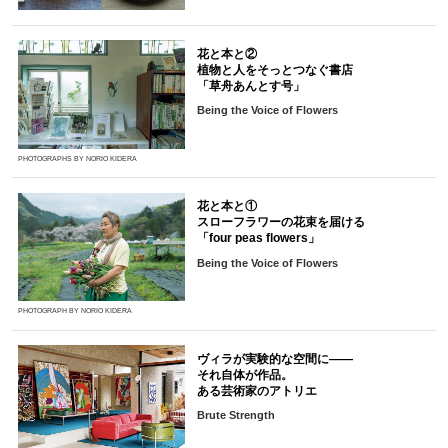
花と本と②
植物と人をそっとつなぐ書店
「草舟あんとす号」
Being the Voice of Flowers
PHOTOGRAPHS BY NORIO KIDERA
花と本と①
スローフラワーの花束を届ける
「four peas flowers」
Being the Voice of Flowers
PHOTOGRAPH BY NORIO KIDERA
ヴィラが実験的な空間に――
それ自体が作品。
ある芸術家のアトリエ
Brute Strength