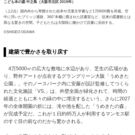
こども本の森 中之島（大阪市北区 2019年）
（上2点）国内外から寄贈された絵本や児童文学書など1万8000冊を所蔵。空
中に浮いたブリッジ通路、360°本棚に囲まれた読書室など、従来の図書館とは
異なる驚きの空間。子どもたちは大階段に腰かけて読書に没頭する。
©SHIGEO OGAWA
建築で豊かさを取り戻す
4万5000㎡の広大な敷地に水辺があり、芝生の広場があ
り、野外アートが点在するグラングリーン大阪「うめきた
公園」。そのノースパーク内に安藤が設計監修してつくら
れた文化施設「VS.」は、外壁全面が緑化されて、時間の
経過とともに木々の緑の中に埋没するという。さらに2027
年の全体開園の折には、滝や池を配した「うめきたの森」
が完成予定だ。これが１日約85万人が利用するマンモス駅
のすぐ目の前なのだから驚かされる。