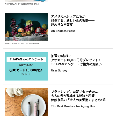
PHOTOGRAPH BY INGER MARIE GRINI
アメリカ人シェフたちが
傾倒する、新しい食の習慣――
終わりなき饗宴
An Endless Feast
PHOTOGRAPH BY MELODY MELAMED
抽選で5名様に
クオカード10,000円分プレゼント！
T JAPANアンケートご協力のお願い
User Survey
ブラッシング、白髪リタッチetc...
大人の髪が見違える秘訣と秘策
伊熊奈美の「大人の美髪塾」まとめ5選
The Best Brushes for Aging Hair