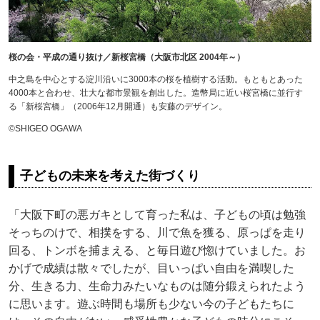
桜の会・平成の通り抜け／新桜宮橋（大阪市北区 2004年～）
中之島を中心とする淀川沿いに3000本の桜を植樹する活動。もともとあった
4000本と合わせ、壮大な都市景観を創出した。造幣局に近い桜宮橋に並行す
る「新桜宮橋」（2006年12月開通）も安藤のデザイン。
©SHIGEO OGAWA
子どもの未来を考えた街づくり
「大阪下町の悪ガキとして育った私は、子どもの頃は勉強
そっちのけで、相撲をする、川で魚を獲る、原っぱを走り
回る、トンボを捕まえる、と毎日遊び惚けていました。お
かげで成績は散々でしたが、目いっぱい自由を満喫した
分、生きる力、生命力みたいなものは随分鍛えられたよう
に思います。遊ぶ時間も場所も少ない今の子どもたちに