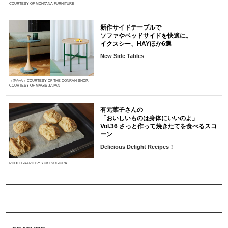
COURTESY OF MONTANA FURNITURE
新作サイドテーブルで
ソファやベッドサイドを快適に。
イクスシー、HAYほか6選
New Side Tables
（左から）COURTESY OF THE CONRAN SHOP,
COURTESY OF MAGIS JAPAN
有元葉子さんの
「おいしいものは身体にいいのよ」
Vol.36 さっと作って焼きたてを食べるスコ
ーン
Delicious Delight Recipes！
PHOTOGRAPH BY YUKI SUGIURA