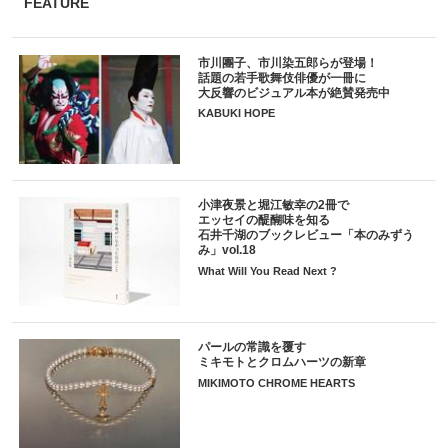
FEATURE
市川團子、市川染五郎らが登場！
話題の若手歌舞伎俳優が一冊に
大反響のビジュアル本が絶賛発売中
KABUKI HOPE
小津夜景と堀江敏幸の2冊で
エッセイの醍醐味を知る
石井千湖のブックレビュー「本のみずう
み」vol.18
What Will You Read Next ?
パールの常識を覆す
ミキモトとクロムハーツの新章
MIKIMOTO CHROME HEARTS