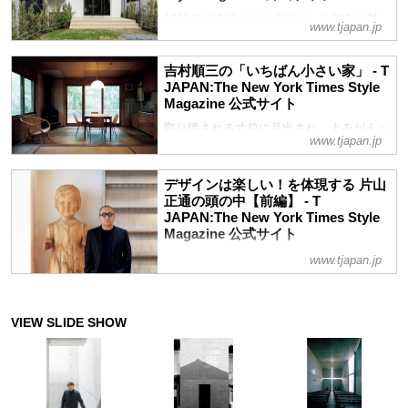
1935年に建てられた住宅が、約90年の時
www.tjapan.jp
を経て移築、復原され、このほど一般に公
開される。今でも色褪せない理由を探った
吉村順三の「いちばん小さい家」 - T
JAPAN:The New York Times Style
Magazine 公式サイト
取り壊される寸前に見出され、よみがえっ
www.tjapan.jp
た、箱根・仙石原の別荘地に建つ10坪の
家。日本が誇る名建築家・吉村順三が愛情
を注いで建てた最小住宅をめぐる、奇跡の
デザインは楽しい！を体現する 片山
物語
正通の頭の中【前編】 - T
JAPAN:The New York Times Style
Magazine 公式サイト
世界中のクライアントから厚い信頼を得て
www.tjapan.jp
いるデザイナー・片山正通。そのデザイン
の源泉や原動力となるものを探る。まずは
片山の半生について話を聞いた