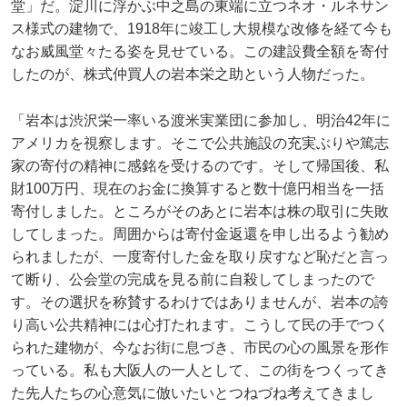
堂」だ。淀川に浮かぶ中之島の東端に立つネオ・ルネサン
ス様式の建物で、1918年に竣工し大規模な改修を経て今も
なお威風堂々たる姿を見せている。この建設費全額を寄付
したのが、株式仲買人の岩本栄之助という人物だった。
「岩本は渋沢栄一率いる渡米実業団に参加し、明治42年に
アメリカを視察します。そこで公共施設の充実ぶりや篤志
家の寄付の精神に感銘を受けるのです。そして帰国後、私
財100万円、現在のお金に換算すると数十億円相当を一括
寄付しました。ところがそのあとに岩本は株の取引に失敗
してしまった。周囲からは寄付金返還を申し出るよう勧め
られましたが、一度寄付した金を取り戻すなど恥だと言っ
て断り、公会堂の完成を見る前に自殺してしまったので
す。その選択を称賛するわけではありませんが、岩本の誇
り高い公共精神には心打たれます。こうして民の手でつく
られた建物が、今なお街に息づき、市民の心の風景を形作
っている。私も大阪人の一人として、この街をつくってき
た先人たちの心意気に倣いたいとつねづね考えてきまし