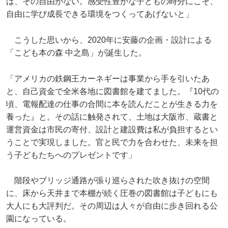
は、その自由がない。感受性豊かな子どもの時分にこそ、
自由に学び成長できる環境をつくってあげないと」
こうした思いから、2020年に安藤の企画・設計による
「こども本の森 中之島」が誕生した。
「アメリカの鉄鋼王カーネギーは事業から手を引いたあ
と、自己資金で全米各地に図書館を建てました。『10代の
頃、電報配達の仕事の合間に本を読んだことが生きる力を
養った』と。その話に触発されて、土地は大阪市、蔵書と
運営資金は市民の寄付、設計と建設費は私が負担するとい
うことで実現しました。官と民で力を合わせた、未来を担
う子どもたちへのプレゼントです」
階段やブリッジ通路が張り巡らされた吹き抜けの空間
に、床から天井まで本棚が続く圧巻の図書館は子どもにも
大人にも大評判だ。その周辺は人々が自由に歩き回れる公
園になっている。