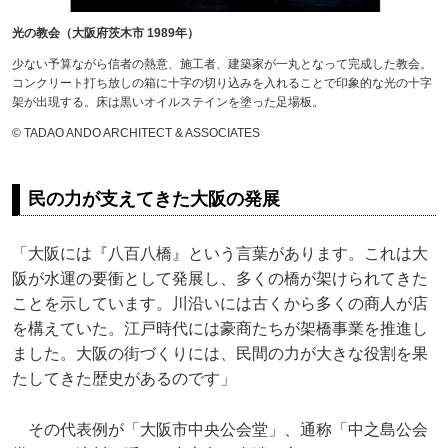
光の教会（大阪府茨木市 1989年）
少ない予算ながら信者の熱意、施工者、建築家が一丸となって完成した教会。
コンクリート打ち放しの箱に十字の切り込みを入れることで印象的な光の十字
架が出現する。床は黒いオイルステインを塗った足場板。
© TADAO ANDO ARCHITECT & ASSOCIATES
民の力が支えてきた大阪の発展
「大阪には『八百八橋』という言葉があります。これは大
阪が水運の要衝として発展し、多くの橋が架けられてきた
ことを示しています。川沿いには古くから多くの商人が店
を構えていた。江戸時代には豪商たちが架橋事業を推進し
ました。大阪の街づくりには、民間の力が大きな役割を果
たしてきた歴史があるのです」
その代表例が「大阪市中央公会堂」、通称「中之島公会