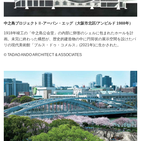
中之島プロジェクトⅡ-アーバン・エッグ（大阪市北区/アンビルド 1988年）
1918年竣工の「中之島公会堂」の内部に卵形のシェルに包まれたホールを計
画。未完に終わった構想が、歴史的建造物の中に円筒状の展示空間を設けたパ
リの現代美術館「ブルス・ドゥ・コメルス」(2021年)に生かされた。
© TADAO ANDO ARCHITECT & ASSOCIATES