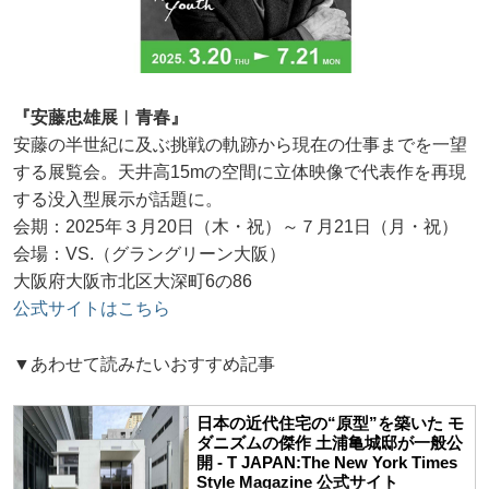
『安藤忠雄展︱青春』
安藤の半世紀に及ぶ挑戦の軌跡から現在の仕事までを一望
する展覧会。天井高15mの空間に立体映像で代表作を再現
する没入型展示が話題に。
会期：2025年３月20日（木・祝）～７月21日（月・祝）
会場：VS.（グラングリーン大阪）
大阪府大阪市北区大深町6の86
公式サイトはこちら
▼あわせて読みたいおすすめ記事
日本の近代住宅の“原型”を築いた モ
ダニズムの傑作 土浦亀城邸が一般公
開 - T JAPAN:The New York Times
Style Magazine 公式サイト