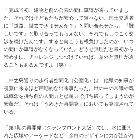
「完成当初、建物と前の公園の間に車道が通っていまし
た。それでは子どもたちが安心して遊べない。国土交通省
に『道路、撤去できませんか？』と問い合わせたら、『難
しいです』と取り合ってもらえない。それでもしつこく交
渉を続けたんです。すると向こうも根負けしたのか、いつ
の間にか車道がなくなっていた。どうせ無理だと最初から
諦めずに、チャレンジしつづけていれば、意外と無理が通
ることもあるんですよ（笑）」
中之島通りの歩行者空間化（公園化）は、他県の知事が
視察に来るほど画期的な出来事だった。世の中の常識や既
成概念を持ち前の人間力と忍耐力で打ち破ってしまうのが
安藤だ。それは「うめきた再開発」においても発揮されて
いる。
「第1期の再開発（グランフロント大阪）では、水に囲ま
れた広場やアーケードなど、余白のデザインに力が注がれ