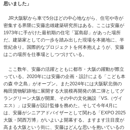
思いました」
JR大阪駅から車で5分ほどの中心地ながら、住宅や寺が
密集する界隈に安藤忠雄建築研究所はある。ここは安藤が
1973年に手がけた最初期の住宅「冨島邸」があった場所
だ。建築家としての一歩を踏み出した現場を本拠地に、半
世紀余り。国際的なプロジェクトを何本抱えようが、安藤
はこの場所を仕事場としつづけている。
ここ数年、安藤の活躍とともに都市・大阪の躍動が際立
っている。2020年には安藤の企画・設計による「こども本
の森 中之島」がオープン。また2024年には大阪駅北側の
梅田貨物駅跡地に展開する大規模再開発の第二弾としてグ
ラングリーン大阪が開業、その中の文化施設「VS.（ヴイ
エス）」は安藤が設計監修を務めた。そして今年4月に
は、安藤がシニアアドバイザーとして関わる「EXPO 2025
大阪・関西万博」がいよいよ開幕する。ますます注目度が
高まる大阪という街に、安藤はどんな思いを抱いているの