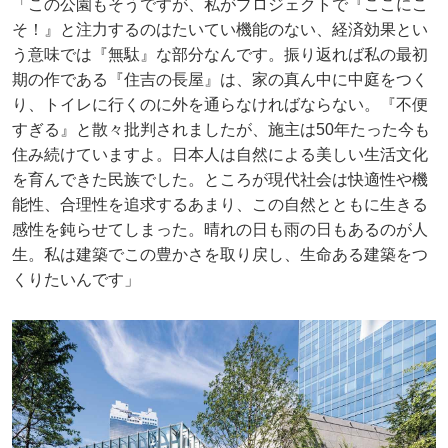
「この公園もそうですが、私がプロジェクトで『ここにこ
そ！』と注力するのはたいてい機能のない、経済効果とい
う意味では『無駄』な部分なんです。振り返れば私の最初
期の作である『住吉の長屋』は、家の真ん中に中庭をつく
り、トイレに行くのに外を通らなければならない。『不便
すぎる』と散々批判されましたが、施主は50年たった今も
住み続けていますよ。日本人は自然による美しい生活文化
を育んできた民族でした。ところが現代社会は快適性や機
能性、合理性を追求するあまり、この自然とともに生きる
感性を鈍らせてしまった。晴れの日も雨の日もあるのが人
生。私は建築でこの豊かさを取り戻し、生命ある建築をつ
くりたいんです」