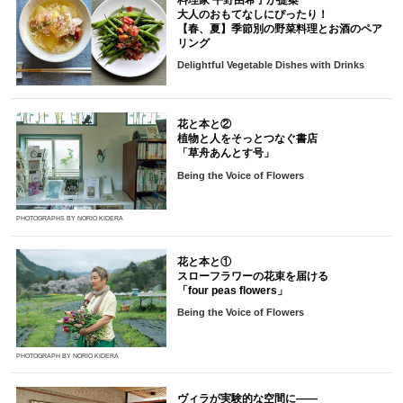
大人のおもてなしにぴったり！
【春、夏】季節別の野菜料理とお酒のペア
リング
Delightful Vegetable Dishes with Drinks
花と本と②
植物と人をそっとつなぐ書店
「草舟あんとす号」
Being the Voice of Flowers
PHOTOGRAPHS BY NORIO KIDERA
花と本と①
スローフラワーの花束を届ける
「four peas flowers」
Being the Voice of Flowers
PHOTOGRAPH BY NORIO KIDERA
ヴィラが実験的な空間に――