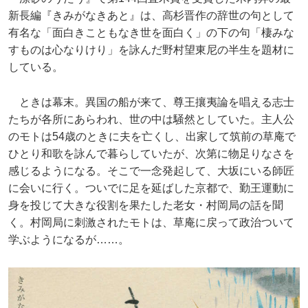
新長編『きみがなきあと』は、高杉晋作の辞世の句として
有名な「面白きこともなき世を面白く」の下の句「棲みな
すものは心なりけり」を詠んだ野村望東尼の半生を題材に
している。
ときは幕末。異国の船が来て、尊王攘夷論を唱える志士
たちが各所にあらわれ、世の中は騒然としていた。主人公
のモトは54歳のときに夫を亡くし、出家して筑前の草庵で
ひとり和歌を詠んで暮らしていたが、次第に物足りなさを
感じるようになる。そこで一念発起して、大坂にいる師匠
に会いに行く。ついでに足を延ばした京都で、勤王運動に
身を投じて大きな役割を果たした老女・村岡局の話を聞
く。村岡局に刺激されたモトは、草庵に戻って政治ついて
学ぶようになるが……。