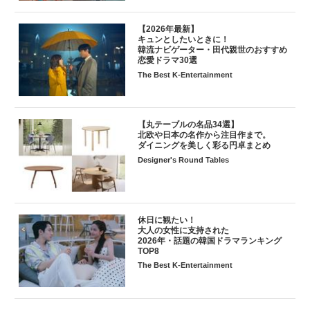
【2026年最新】
キュンとしたいときに！
韓流ナビゲーター・田代親世のおすすめ
恋愛ドラマ30選
The Best K-Entertainment
【丸テーブルの名品34選】
北欧や日本の名作から注目作まで。
ダイニングを美しく彩る円卓まとめ
Designer's Round Tables
休日に観たい！
大人の女性に支持された
2026年・話題の韓国ドラマランキング
TOP8
The Best K-Entertainment