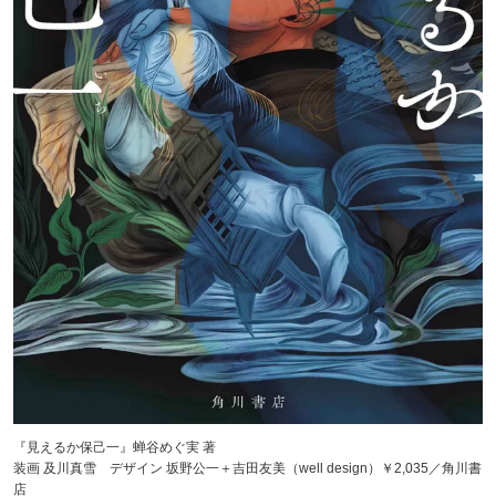
『見えるか保己一』蝉谷めぐ実 著
装画 及川真雪 デザイン 坂野公一＋吉田友美（well design）￥2,035／角川書
店