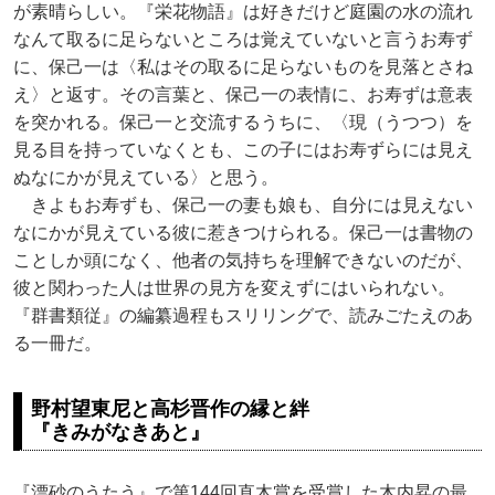
が素晴らしい。『栄花物語』は好きだけど庭園の水の流れ
なんて取るに足らないところは覚えていないと言うお寿ず
に、保己一は〈私はその取るに足らないものを見落とさね
え〉と返す。その言葉と、保己一の表情に、お寿ずは意表
を突かれる。保己一と交流するうちに、〈現（うつつ）を
見る目を持っていなくとも、この子にはお寿ずらには見え
ぬなにかが見えている〉と思う。
きよもお寿ずも、保己一の妻も娘も、自分には見えない
なにかが見えている彼に惹きつけられる。保己一は書物の
ことしか頭になく、他者の気持ちを理解できないのだが、
彼と関わった人は世界の見方を変えずにはいられない。
『群書類従』の編纂過程もスリリングで、読みごたえのあ
る一冊だ。
野村望東尼と高杉晋作の縁と絆
『きみがなきあと』
『漂砂のうたう』で第144回直木賞を受賞した木内昇の最