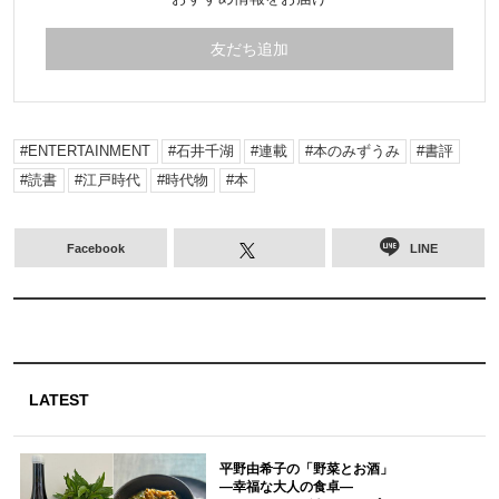
友だち追加
ENTERTAINMENT
石井千湖
連載
本のみずうみ
書評
読書
江戸時代
時代物
本
Facebook
LINE
LATEST
平野由希子の「野菜とお酒」
―幸福な大人の食卓―