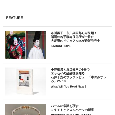
FEATURE
市川團子、市川染五郎らが登場！
話題の若手歌舞伎俳優が一冊に
大反響のビジュアル本が絶賛発売中
KABUKI HOPE
小津夜景と堀江敏幸の2冊で
エッセイの醍醐味を知る
石井千湖のブックレビュー「本のみずう
み」vol.18
What Will You Read Next ?
パールの常識を覆す
ミキモトとクロムハーツの新章