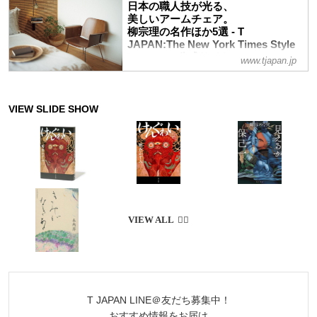
未読でも、あらすじは知っている人が多い
日本の職人技が光る、
であろうあの名作の、裏側ならぬ「舞台
美しいアームチェア。
袖」を記した吉田篤弘の著書。月をテーマ
柳宗理の名作ほか5選 - T
にしたアンソロジーとして人気を集める
JAPAN:The New York Times Style
「12か月の本」の第12巻。書評家・石井
Magazine 公式サイト
www.tjapan.jp
千湖がすすめる今月の2冊で、本を読む楽
曲木や成形合板など、日本の家具メーカー
しさに浸りたい
が培ってきた世界に誇る木工技術。そのク
ラフトマンシップと、柳宗理、深澤直人
ら、名デザイナーの美しいデザインを融合
したアームチェアの名品を厳選
T JAPAN LINE＠友だち募集中！
おすすめ情報をお届け