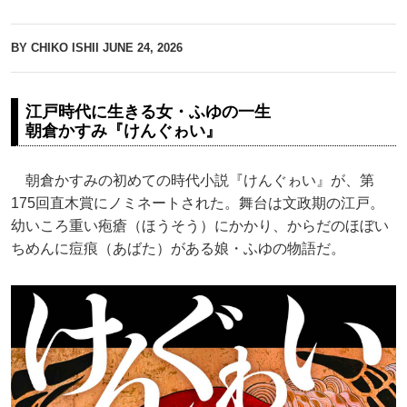
BY CHIKO ISHII
JUNE 24, 2026
江戸時代に生きる女・ふゆの一生
朝倉かすみ『けんぐゎい』
朝倉かすみの初めての時代小説『けんぐゎい』が、第
175回直木賞にノミネートされた。舞台は文政期の江戸。
幼いころ重い疱瘡（ほうそう）にかかり、からだのほぼい
ちめんに痘痕（あばた）がある娘・ふゆの物語だ。