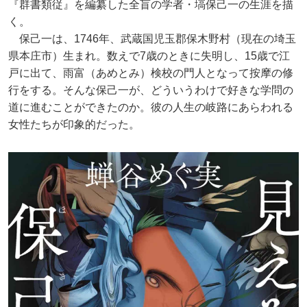
『群書類従』を編纂した全盲の学者・塙保己一の生涯を描
く。
保己一は、1746年、武蔵国児玉郡保木野村（現在の埼玉
県本庄市）生まれ。数えで7歳のときに失明し、15歳で江
戸に出て、雨富（あめとみ）検校の門人となって按摩の修
行をする。そんな保己一が、どういうわけで好きな学問の
道に進むことができたのか。彼の人生の岐路にあらわれる
女性たちが印象的だった。