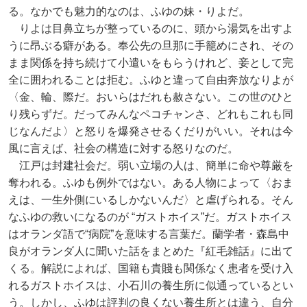
る。なかでも魅力的なのは、ふゆの妹・りよだ。
りよは目鼻立ちが整っているのに、頭から湯気を出すよ
うに昂ぶる癖がある。奉公先の旦那に手籠めにされ、その
まま関係を持ち続けて小遣いをもらうけれど、妾として完
全に囲われることは拒む。ふゆと違って自由奔放なりよが
〈金、輪、際だ。おいらはだれも赦さない。この世のひと
り残らずだ。だってみんなペコチャンさ、どれもこれも同
じなんだよ〉と怒りを爆発させるくだりがいい。それは今
風に言えば、社会の構造に対する怒りなのだ。
江戸は封建社会だ。弱い立場の人は、簡単に命や尊厳を
奪われる。ふゆも例外ではない。ある人物によって〈おま
えは、一生外側にいるしかないんだ〉と虐げられる。そん
なふゆの救いになるのが “ガストホイス”だ。ガストホイス
はオランダ語で“病院”を意味する言葉だ。蘭学者・森島中
良がオランダ人に聞いた話をまとめた『紅毛雑話』に出て
くる。解説によれば、国籍も貴賤も関係なく患者を受け入
れるガストホイスは、小石川の養生所に似通っているとい
う。しかし、ふゆは評判の良くない養生所とは違う、自分