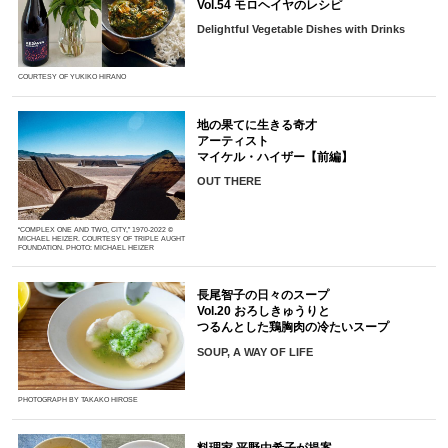
Vol.54 モロヘイヤのレシピ
Delightful Vegetable Dishes with Drinks
COURTESY OF YUKIKO HIRANO
地の果てに生きる奇才
アーティスト
マイケル・ハイザー【前編】
OUT THERE
“COMPLEX ONE AND TWO, CITY,” 1970-2022 ©
MICHAEL HEIZER. COURTESY OF TRIPLE AUGHT
FOUNDATION. PHOTO: MICHAEL HEIZER
長尾智子の日々のスープ
Vol.20 おろしきゅうりと
つるんとした鶏胸肉の冷たいスープ
SOUP, A WAY OF LIFE
PHOTOGRAPH BY TAKAKO HIROSE
料理家 平野由希子が提案