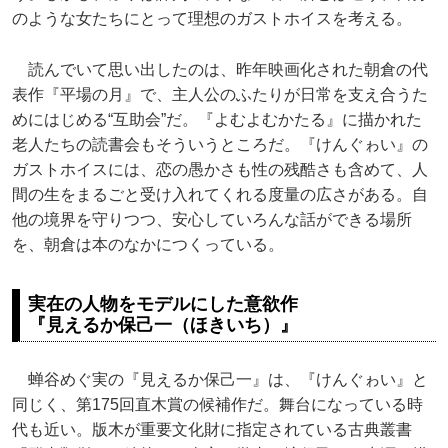
のような女たちにとって理想のガストホイスを考える。
読んでいて思い出したのは、昨年映画化された朝倉の代
表作『平場の月』で、主人公のふたりが日常を支え合うた
めにはじめる“互助会”だ。『よむよむかたる』に描かれた
老人たちの読書会もそういうところだ。『けんぐゎい』の
ガストホイスには、恋の愚かさも性の残酷さも含めて、人
間の生をまるごと受け入れてくれる度量の広さがある。自
他の境界を守りつつ、安心していろんな話ができる場所
を、朝倉は本のなかにつくっている。
実在の人物をモデルにした意欲作
『見えるか保己一（ほきいち）』
蝉谷めぐ実の『見えるか保己一』は、『けんぐゎい』と
同じく、第175回直木賞の候補作だ。舞台になっている時
代も近い。版木が重要文化財に指定されている古典叢書