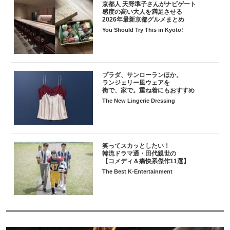
京都人 天野準子さんがナビゲート
感度の高い大人を満足させる
2026年最新京都グルメまとめ
You Should Try This in Kyoto!
プラダ、サンローランほか。
ランジェリー風ウェアを
街で、家で。重ね着にもおすすめ
The New Lingerie Dressing
笑ってスカッとしたい！
韓流ドラマ通・田代親世の
【コメディ＆痛快系傑作11選】
The Best K-Entertainment