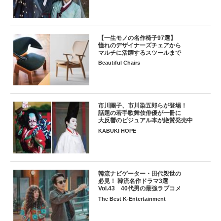
【一生モノの名作椅子97選】
憧れのデザイナーズチェアから
マルチに活躍するスツールまで
Beautiful Chairs
市川團子、市川染五郎らが登場！
話題の若手歌舞伎俳優が一冊に
大反響のビジュアル本が絶賛発売中
KABUKI HOPE
韓流ナビゲーター・田代親世の
必見！ 韓流名作ドラマ3選
Vol.43 40代男の最強ラブコメ
The Best K-Entertainment