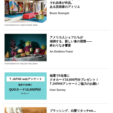
それ自体が作品。
ある芸術家のアトリエ
Brute Strength
PHOTOGRAPH BY INGER MARIE GRINI
アメリカ人シェフたちが
傾倒する、新しい食の習慣――
終わりなき饗宴
An Endless Feast
PHOTOGRAPH BY MELODY MELAMED
抽選で5名様に
クオカード10,000円分プレゼント！
T JAPANアンケートご協力のお願い
User Survey
ブラッシング、白髪リタッチetc...