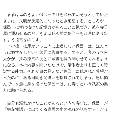
まずは母のきよ。保己一の目を必死で治そうとしていた
きよは、失明が決定的になったとき絶望する。ところが、
保己一にずば抜けた記憶力があることに気づき、彼を寺子
屋に通わせるのだ。きよは死ぬ前に保己一を江戸に送り出
すよう遺言をのこす。
その後、按摩がいっこうに上達しない保己一は、ほんと
うは勉学がしたいと師匠に告白する。すると、客のうち何
人かが、揉み療治のあとに蔵書を読み聞かせてくれるよう
になる。本の内容を聞いただけで、晴眼者よりも正しく暗
記する能力。それが目の見えない保己一に残された希望だ
ったのに、ある日聞き間違いを指摘されてしまう。思い悩
んで牛ヶ淵に身を投げた保己一は、お寿ずという武家の奥
方に助けられる。
自分も溺れかけたことがあるというお寿ずに、保己一が
『栄花物語』に出てくる庭園の水の流れの話をするくだり