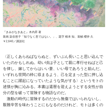
『きみがなきあと』木内昇 著
装画 染谷悠子「知でなく意ではない。」、題字 根本 知、装幀 櫻井 久
￥2,640／講談社
〈正しくあらねばならぬと、ずいぶん長いこと思い込んで
いたのかもしれぬ。幼い頃は子として親に孝行せねばと己
を律し、嫁してからはいい妻、いい母であろうと励んだ。
いずれも世間の枠に収まるよう、己を定まった型に押し込
むことに躍起になっていたような気がする〉というモトの
述懐が胸に沁みる。本書は還暦を迎えようとする女性が自
分の型を破って冒険する物語なのだ。
激動の時代に冒険するのだから無傷ではいられないし、
艱難辛苦を味わうことにもなるのだけれど、モトは多くの