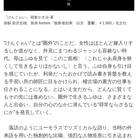
『けんぐゎい』 朝倉かすみ 著
装幀 泉沢光雄、装画 feebee「観察者効果 白沢 憂鬱」￥1,980／光文社
“けんぐゎい”とは“圏外”のことだ。女性はほとんど嫁入りす
るしか道がなく、外見にまつわるジャッジも容赦ない時
代。母はふゆを見て〈このご面相〉〈これじゃあ肩身を狭
くして生きるよりほかないし〉と言う。ふゆ自身も引け目
を感じていたが、利発だったおかげで読み書き算盤を教え
る手習い所の師匠に目をかけられ、稽古場の裏方の仕事を
任されることになる。とはいえ女だから、どんなに賢くて
もその先には進めない。圏外で生きるふゆは、さまざまな
人と出会い、自分の心のなかに潜んでいる“尋常ならざるな
にか”を発見していく。
落語のようにユーモラスでリズミカルな語り、当時の外
来語を用いた独創的な比喩、強烈な人物造形に引き込まれ