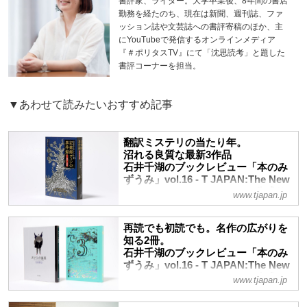
書評家、ライター。大学卒業後、8年間の書店
勤務を経たのち、現在は新聞、週刊誌、ファ
ッション誌や文芸誌への書評寄稿のほか、主
にYouTubeで発信するオンラインメディア
『＃ポリタスTV』にて「沈思読考」と題した
書評コーナーを担当。
▼あわせて読みたいおすすめ記事
翻訳ミステリの当たり年。
沼れる良質な最新3作品
石井千湖のブックレビュー「本のみ
ずうみ」vol.16 - T JAPAN:The New
York Times Style Magazine 公式サ
www.tjapan.jp
イト
読む手が止まらない！とはまさにこの3作
再読でも初読でも。名作の広がりを
品にあてはまる評価だろう。面白過ぎて時
知る2冊。
間が経つのを忘れ、読書に没頭という“沼
石井千湖のブックレビュー「本のみ
っぷり体験”を保証する、話題のミステリ
ずうみ」vol.16 - T JAPAN:The New
をご紹介。書評家・石井千湖がピックアッ
York Times Style Magazine 公式サ
www.tjapan.jp
イト
プする今月の3冊で至極の読書時間を――