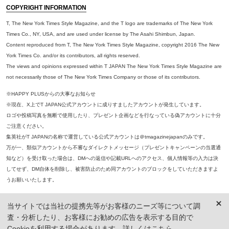
COPYRIGHT INFORMATION
T, The New York Times Style Magazine, and the T logo are trademarks of The New York
Times Co., NY, USA, and are used under license by The Asahi Shimbun, Japan.
Content reproduced from T, The New York Times Style Magazine, copyright 2016 The New
York Times Co. and/or its contributors, all rights reserved.
The views and opinions expressed within T JAPAN The New York Times Style Magazine are
not necessarily those of The New York Times Company or those of its contributors.
※HAPPY PLUSからの大事なお知らせ
※現在、X上でT JAPAN公式アカウントに成りすましたアカウントが発生しています。
ロゴや投稿写真を無断で使用したり、プレゼント企画などを行なっている偽アカウントに十分
ご注意ください。
集英社がT JAPANの名称で運営している公式アカウントは＠tmagazinejapanのみです。
万が一、類似アカウントから不審なダイレクトメッセージ（プレゼントキャンペーンの当選通
知など）を受け取った場合は、DMへの返信や記載URLへのアクセス、個人情報等の入力は決
してせず、DM自体を削除し、被害防止のため同アカウントのブロックをしていただきますよ
うお願いいたします。
※本誌掲載の記事、写真等の無断複写、複製、転載を禁じます。
当サイトでは当社の提携先等がお客様のニーズ等について調
※ 掲載商品の価格は、特に記載がないかぎり、「税込価格」で表示しています。ただし、2021年3月18日以前に公開し
査・分析したり、お客様にお勧めの広告を表示する目的で
た記事については「本体価格（税抜）」での表示となり、 掲載価格には消費税が含まれておりませんのでご注意くだ
さい。
Cookieを利用する場合があります。詳しくは
こちら