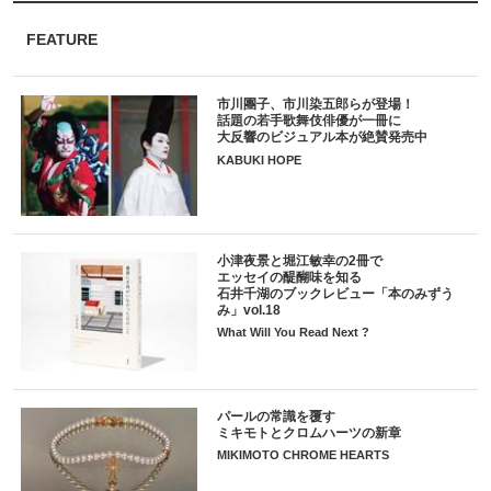
FEATURE
市川團子、市川染五郎らが登場！
話題の若手歌舞伎俳優が一冊に
大反響のビジュアル本が絶賛発売中
KABUKI HOPE
小津夜景と堀江敏幸の2冊で
エッセイの醍醐味を知る
石井千湖のブックレビュー「本のみずう
み」vol.18
What Will You Read Next ?
パールの常識を覆す
ミキモトとクロムハーツの新章
MIKIMOTO CHROME HEARTS