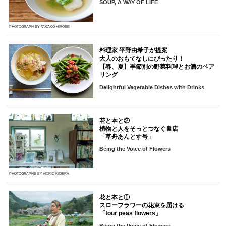
SOUP, A WAY OF LIFE
PHOTOGRAPH BY TAKAKO HIROSE
料理家 平野由希子が提案
大人のおもてなしにぴったり！
【春、夏】季節別の野菜料理とお酒のペア
リング
Delightful Vegetable Dishes with Drinks
花と本と②
植物と人をそっとつなぐ書店
「草舟あんとす号」
Being the Voice of Flowers
PHOTOGRAPHS BY NORIO KIDERA
花と本と①
スローフラワーの花束を届ける
「four peas flowers」
Being the Voice of Flowers