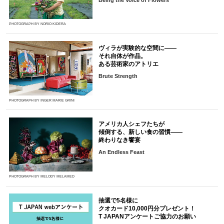
PHOTOGRAPH BY NORIO KIDERA
ヴィラが実験的な空間に――
それ自体が作品。
ある芸術家のアトリエ
Brute Strength
PHOTOGRAPH BY INGER MARIE GRINI
アメリカ人シェフたちが
傾倒する、新しい食の習慣――
終わりなき饗宴
An Endless Feast
PHOTOGRAPH BY MELODY MELAMED
抽選で5名様に
クオカード10,000円分プレゼント！
T JAPANアンケートご協力のお願い