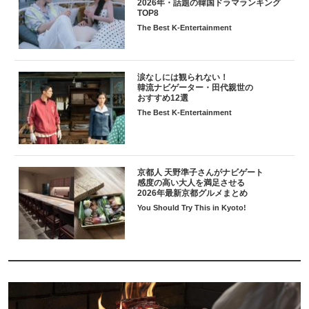
2026年・話題の韓国ドラマランキング
TOP8
The Best K-Entertainment
涙なしには観られない！
韓流ナビゲーター・田代親世の
おすすめ12選
The Best K-Entertainment
京都人 天野準子さんがナビゲート
感度の高い大人を満足させる
2026年最新京都グルメまとめ
You Should Try This in Kyoto!