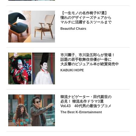
【一生モノの名作椅子97選】
憧れのデザイナーズチェアから
マルチに活躍するスツールまで
Beautiful Chairs
市川團子、市川染五郎らが登場！
話題の若手歌舞伎俳優が一冊に
大反響のビジュアル本が絶賛発売中
KABUKI HOPE
韓流ナビゲーター・田代親世の
必見！ 韓流名作ドラマ3選
Vol.43 40代男の最強ラブコメ
The Best K-Entertainment