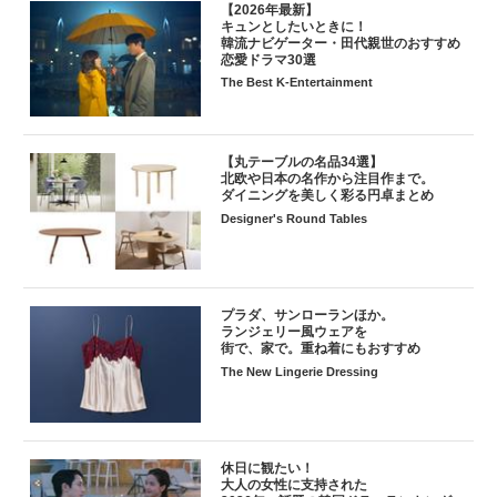
【2026年最新】
キュンとしたいときに！
韓流ナビゲーター・田代親世のおすすめ
恋愛ドラマ30選
The Best K-Entertainment
【丸テーブルの名品34選】
北欧や日本の名作から注目作まで。
ダイニングを美しく彩る円卓まとめ
Designer's Round Tables
プラダ、サンローランほか。
ランジェリー風ウェアを
街で、家で。重ね着にもおすすめ
The New Lingerie Dressing
休日に観たい！
大人の女性に支持された