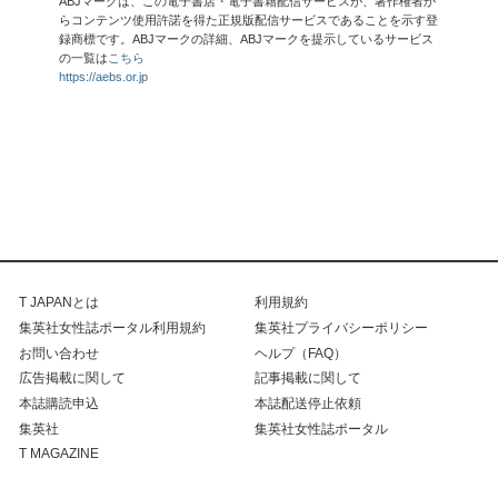
ABJマークは、この電子書店・電子書籍配信サービスが、著作権者か
らコンテンツ使用許諾を得た正規版配信サービスであることを示す登
録商標です。ABJマークの詳細、ABJマークを提示しているサービス
の一覧は
こちら
https://aebs.or.jp
T JAPANとは
利用規約
集英社女性誌ポータル利用規約
集英社プライバシーポリシー
お問い合わせ
ヘルプ（FAQ）
広告掲載に関して
記事掲載に関して
本誌購読申込
本誌配送停止依頼
集英社
集英社女性誌ポータル
T MAGAZINE