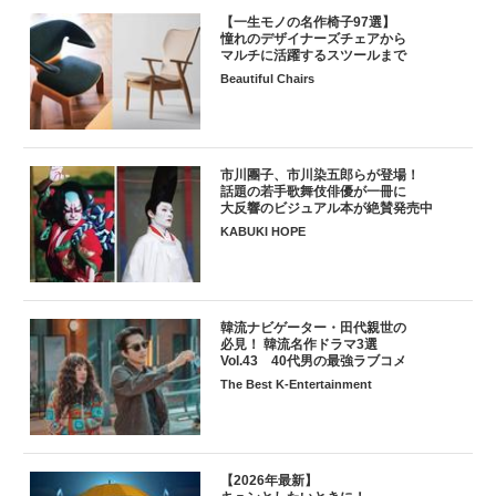
【一生モノの名作椅子97選】
憧れのデザイナーズチェアから
マルチに活躍するスツールまで
Beautiful Chairs
市川團子、市川染五郎らが登場！
話題の若手歌舞伎俳優が一冊に
大反響のビジュアル本が絶賛発売中
KABUKI HOPE
韓流ナビゲーター・田代親世の
必見！ 韓流名作ドラマ3選
Vol.43 40代男の最強ラブコメ
The Best K-Entertainment
【2026年最新】