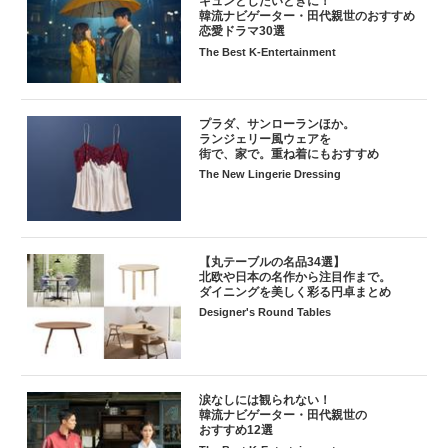
キュンとしたいときに！
韓流ナビゲーター・田代親世のおすすめ
恋愛ドラマ30選
The Best K-Entertainment
プラダ、サンローランほか。
ランジェリー風ウェアを
街で、家で。重ね着にもおすすめ
The New Lingerie Dressing
【丸テーブルの名品34選】
北欧や日本の名作から注目作まで。
ダイニングを美しく彩る円卓まとめ
Designer's Round Tables
涙なしには観られない！
韓流ナビゲーター・田代親世の
おすすめ12選