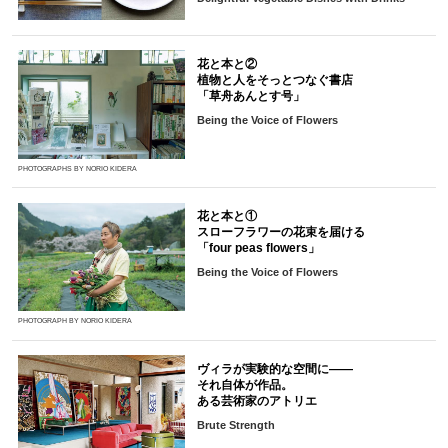
花と本と②
植物と人をそっとつなぐ書店
「草舟あんとす号」
Being the Voice of Flowers
PHOTOGRAPHS BY NORIO KIDERA
花と本と①
スローフラワーの花束を届ける
「four peas flowers」
Being the Voice of Flowers
PHOTOGRAPH BY NORIO KIDERA
ヴィラが実験的な空間に――
それ自体が作品。
ある芸術家のアトリエ
Brute Strength