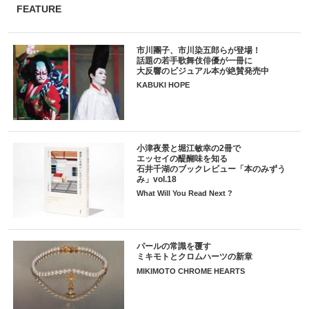
FEATURE
市川團子、市川染五郎らが登場！
話題の若手歌舞伎俳優が一冊に
大反響のビジュアル本が絶賛発売中
KABUKI HOPE
小津夜景と堀江敏幸の2冊で
エッセイの醍醐味を知る
石井千湖のブックレビュー「本のみずう
み」vol.18
What Will You Read Next ?
パールの常識を覆す
ミキモトとクロムハーツの新章
MIKIMOTO CHROME HEARTS