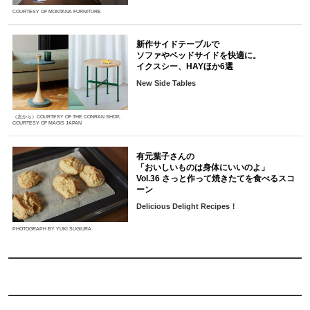
COURTESY OF MONTANA FURNITURE
新作サイドテーブルで
ソファやベッドサイドを快適に。
イクスシー、HAYほか6選
New Side Tables
（左から）COURTESY OF THE CONRAN SHOP,
COURTESY OF MAGIS JAPAN
有元葉子さんの
「おいしいものは身体にいいのよ」
Vol.36 さっと作って焼きたてを食べるスコ
ーン
Delicious Delight Recipes！
PHOTOGRAPH BY YUKI SUGIURA