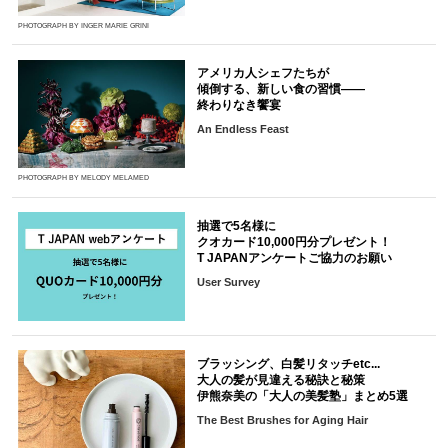
PHOTOGRAPH BY INGER MARIE GRINI
アメリカ人シェフたちが
傾倒する、新しい食の習慣――
終わりなき饗宴
An Endless Feast
PHOTOGRAPH BY MELODY MELAMED
抽選で5名様に
クオカード10,000円分プレゼント！
T JAPANアンケートご協力のお願い
User Survey
ブラッシング、白髪リタッチetc...
大人の髪が見違える秘訣と秘策
伊熊奈美の「大人の美髪塾」まとめ5選
The Best Brushes for Aging Hair