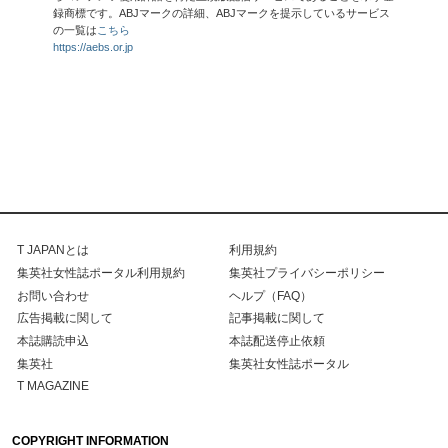
録商標です。ABJマークの詳細、ABJマークを提示しているサービス
の一覧は
こちら
https://aebs.or.jp
T JAPANとは
利用規約
集英社女性誌ポータル利用規約
集英社プライバシーポリシー
お問い合わせ
ヘルプ（FAQ）
広告掲載に関して
記事掲載に関して
本誌購読申込
本誌配送停止依頼
集英社
集英社女性誌ポータル
T MAGAZINE
COPYRIGHT INFORMATION