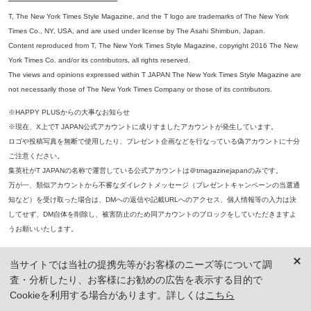
T, The New York Times Style Magazine, and the T logo are trademarks of The New York
Times Co., NY, USA, and are used under license by The Asahi Shimbun, Japan.
Content reproduced from T, The New York Times Style Magazine, copyright 2016 The New
York Times Co. and/or its contributors, all rights reserved.
The views and opinions expressed within T JAPAN The New York Times Style Magazine are
not necessarily those of The New York Times Company or those of its contributors.
※HAPPY PLUSからの大事なお知らせ
※現在、X上でT JAPAN公式アカウントに成りすましたアカウントが発生しています。
ロゴや投稿写真を無断で使用したり、プレゼント企画などを行なっている偽アカウントに十分
ご注意ください。
集英社がT JAPANの名称で運営している公式アカウントは＠tmagazinejapanのみです。
万が一、類似アカウントから不審なダイレクトメッセージ（プレゼントキャンペーンの当選通
知など）を受け取った場合は、DMへの返信や記載URLへのアクセス、個人情報等の入力は決
してせず、DM自体を削除し、被害防止のため同アカウントのブロックをしていただきますよ
うお願いいたします。
※本誌掲載の記事、写真等の無断複写、複製、転載を禁じます。
当サイトでは当社の提携先等がお客様のニーズ等について調
※ 掲載商品の価格は、特に記載がないかぎり、「税込価格」で表示しています。ただし、2021年3月18日以前に公開し
査・分析したり、お客様にお勧めの広告を表示する目的で
た記事については「本体価格（税抜）」での表示となり、 掲載価格には消費税が含まれておりませんのでご注意くだ
さい。
Cookieを利用する場合があります。詳しくは
こちら