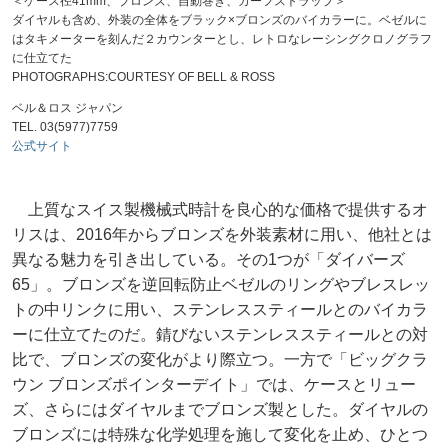
＜ケース径41mm、ブロンズ、自動巻き、カーフストラップ＞
ダイヤルも含め、外装の全体をブラック×ブロンズのバイカラーに。ベゼルに
はタキメーターを刻んだ２カウンターとし、レトロなレーシングクロノグラフ
に仕立てた
PHOTOGRAPHS:COURTESY OF BELL & ROSS
ベル＆ロス ジャパン
TEL. 03(5977)7759
公式サイト
上質なスイス製機械式時計を良心的な価格で提供するオ
リスは、2016年からブロンズを外装素材に用い、他社とは
異なる魅力を引き出している。その1つが「ダイバーズ
65」。ブロンズを逆回転防止ベゼルのリングやブレスレッ
トの中リンクに用い、ステンレススティールとのバイカラ
ーに仕立てたのだ。錆びないステンレススティールとの対
比で、ブロンズの変化がより際立つ。一方で「ビッグクラ
ウン ブロンズポインターデイト」では、ケースとリュー
ズ、さらにはダイヤルまでブロンズ製とした。ダイヤルの
ブロンズには特殊な化学処理を施して変化を止め、ひとつ