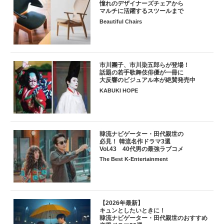
憧れのデザイナーズチェアから
マルチに活躍するスツールまで
Beautiful Chairs
市川團子、市川染五郎らが登場！
話題の若手歌舞伎俳優が一冊に
大反響のビジュアル本が絶賛発売中
KABUKI HOPE
韓流ナビゲーター・田代親世の
必見！ 韓流名作ドラマ3選
Vol.43 40代男の最強ラブコメ
The Best K-Entertainment
【2026年最新】
キュンとしたいときに！
韓流ナビゲーター・田代親世のおすすめ