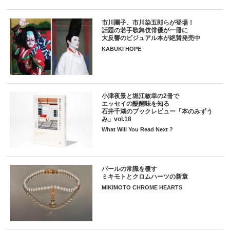
市川團子、市川染五郎らが登場！
話題の若手歌舞伎俳優が一冊に
大反響のビジュアル本が絶賛発売中
KABUKI HOPE
小津夜景と堀江敏幸の2冊で
エッセイの醍醐味を知る
石井千湖のブックレビュー「本のみずう
み」vol.18
What Will You Read Next ?
パールの常識を覆す
ミキモトとクロムハーツの新章
MIKIMOTO CHROME HEARTS