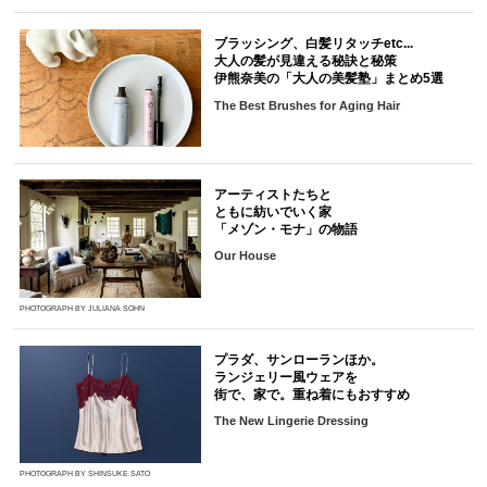
ブラッシング、白髪リタッチetc...
大人の髪が見違える秘訣と秘策
伊熊奈美の「大人の美髪塾」まとめ5選
The Best Brushes for Aging Hair
アーティストたちと
ともに紡いでいく家
「メゾン・モナ」の物語
Our House
PHOTOGRAPH BY JULIANA SOHN
プラダ、サンローランほか。
ランジェリー風ウェアを
街で、家で。重ね着にもおすすめ
The New Lingerie Dressing
PHOTOGRAPH BY SHINSUKE SATO