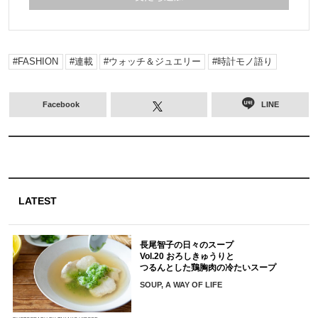
FASHION
連載
ウォッチ＆ジュエリー
時計モノ語り
Facebook
LINE
LATEST
長尾智子の日々のスープ
Vol.20 おろしきゅうりと
つるんとした鶏胸肉の冷たいスープ
SOUP, A WAY OF LIFE