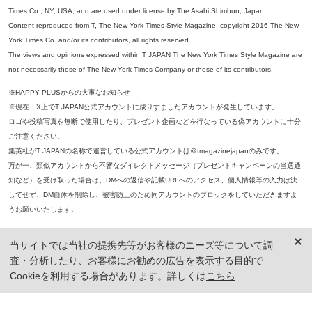
Times Co., NY, USA, and are used under license by The Asahi Shimbun, Japan.
Content reproduced from T, The New York Times Style Magazine, copyright 2016 The New
York Times Co. and/or its contributors, all rights reserved.
The views and opinions expressed within T JAPAN The New York Times Style Magazine are
not necessarily those of The New York Times Company or those of its contributors.
※HAPPY PLUSからの大事なお知らせ
※現在、X上でT JAPAN公式アカウントに成りすましたアカウントが発生しています。
ロゴや投稿写真を無断で使用したり、プレゼント企画などを行なっている偽アカウントに十分
ご注意ください。
集英社がT JAPANの名称で運営している公式アカウントは＠tmagazinejapanのみです。
万が一、類似アカウントから不審なダイレクトメッセージ（プレゼントキャンペーンの当選通
知など）を受け取った場合は、DMへの返信や記載URLへのアクセス、個人情報等の入力は決
してせず、DM自体を削除し、被害防止のため同アカウントのブロックをしていただきますよ
うお願いいたします。
※本誌掲載の記事、写真等の無断複写、複製、転載を禁じます。
当サイトでは当社の提携先等がお客様のニーズ等について調
※ 掲載商品の価格は、特に記載がないかぎり、「税込価格」で表示しています。ただし、2021年3月18日以前に公開し
査・分析したり、お客様にお勧めの広告を表示する目的で
た記事については「本体価格（税抜）」での表示となり、 掲載価格には消費税が含まれておりませんのでご注意くだ
さい。
Cookieを利用する場合があります。詳しくは
こちら