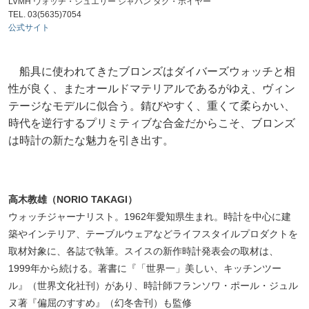
LVMH ウォッチ・ジュエリー ジャパン タグ・ホイヤー
TEL. 03(5635)7054
公式サイト
船具に使われてきたブロンズはダイバーズウォッチと相
性が良く、またオールドマテリアルであるがゆえ、ヴィン
テージなモデルに似合う。錆びやすく、重くて柔らかい、
時代を逆行するプリミティブな合金だからこそ、ブロンズ
は時計の新たな魅力を引き出す。
高木教雄（NORIO TAKAGI）
ウォッチジャーナリスト。1962年愛知県生まれ。時計を中心に建
築やインテリア、テーブルウェアなどライフスタイルプロダクトを
取材対象に、各誌で執筆。スイスの新作時計発表会の取材は、
1999年から続ける。著書に『「世界一」美しい、キッチンツー
ル』（世界文化社刊）があり、時計師フランソワ・ポール・ジュル
ヌ著『偏屈のすすめ』（幻冬舎刊）も監修