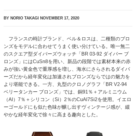
BY NORIO TAKAGI
NOVEMBER 17, 2020
フランスの時計ブランド、ベル＆ロスは、二種類のブロ
ンズをモデルに合わせてうまく使い分けている。唯一無二
のスクエア型ダイバーズウォッチ「BR 03-92 ダイバー ブ
ロンズ」にはCuSn8を用い、新品の段階では素材本来の赤
みが強い黄金色で重厚感を増し、海水にさらされるダイバ
ーズだから経年変化は加速されブロンズならではの魅力を
より堪能できる。一方、丸型のクロノグラフ「BR V2-94
ベリータンカー ブロンズ」では、銅91％＋アルミニウム
（Al）7％＋シリコン（Si）2％のCuAl7Si2を使用。イエロ
ーゴールドにも似た色味が醸し出すヴィンテージ感が、緩
やかな経年変化で徐々に高まる趣向とした。