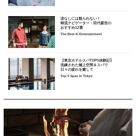
涙なしには観られない！
韓流ナビゲーター・田代親世の
おすすめ12選
The Best K-Entertainment
【東京ホテルスパTOP5体験記】
洗練された極上空間＆スパで
日々の疲れを癒して
Top 5 Spas in Tokyo