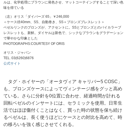
ルは、化学処理にブラウンに発色させ、マットコーテイングすることで深い色
味を得ている
（左）オリス「ダイバーズ 65」￥246,000
＜ケース径40mm、SS、自動巻き、SS＋ブロンズブレスレット＞
ベゼルリンクのブロンズが、アクセントに。SSとブロンズとのバイカラーブ
レスレットも、新鮮。ダイヤルは新色で、シックなブラウンをグラデーション
で華やかな印象とした
PHOTOGRAPHS:COURTESY OF ORIS
オリス・ジャパン
TEL. 03(6260)6876
公式サイト
タグ・ホイヤーの「オータヴィア キャリバー5 COSC」
も、ブロンズケースによってヴィンテージ感をグッと高め
ている。さらに分針を0位置に合わせ、経過時間が計れる
回転ベゼルのインサートには、セラミックを使用。日常生
活ではほぼ傷付くことはなく、買った時の状態を保ち続け
るベゼルは、長く使うほどにケースとの対比を高めて、時
の移ろいを強く感じさせてくれる。