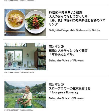
PHOTOGRAPH BY TAKAKO HIROSE
料理家 平野由希子が提案
大人のおもてなしにぴったり！
【春、夏】季節別の野菜料理とお酒のペア
リング
Delightful Vegetable Dishes with Drinks
花と本と②
植物と人をそっとつなぐ書店
「草舟あんとす号」
Being the Voice of Flowers
PHOTOGRAPHS BY NORIO KIDERA
花と本と①
スローフラワーの花束を届ける
「four peas flowers」
Being the Voice of Flowers
PHOTOGRAPH BY NORIO KIDERA