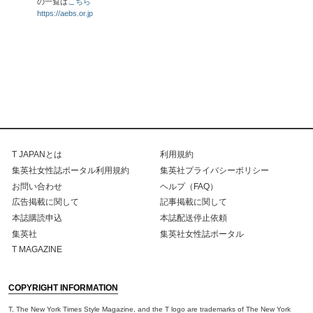
の一覧は
こちら
https://aebs.or.jp
T JAPANとは
利用規約
集英社女性誌ポータル利用規約
集英社プライバシーポリシー
お問い合わせ
ヘルプ（FAQ）
広告掲載に関して
記事掲載に関して
本誌購読申込
本誌配送停止依頼
集英社
集英社女性誌ポータル
T MAGAZINE
COPYRIGHT INFORMATION
T, The New York Times Style Magazine, and the T logo are trademarks of The New York