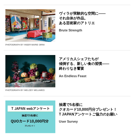
ヴィラが実験的な空間に――
それ自体が作品。
ある芸術家のアトリエ
Brute Strength
PHOTOGRAPH BY INGER MARIE GRINI
アメリカ人シェフたちが
傾倒する、新しい食の習慣――
終わりなき饗宴
An Endless Feast
PHOTOGRAPH BY MELODY MELAMED
抽選で5名様に
クオカード10,000円分プレゼント！
T JAPANアンケートご協力のお願い
User Survey