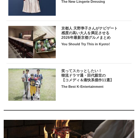
The New Lingerie Dressing
京都人 天野準子さんがナビゲート
感度の高い大人を満足させる
2026年最新京都グルメまとめ
You Should Try This in Kyoto!
笑ってスカッとしたい！
韓流ドラマ通・田代親世の
【コメディ＆痛快系傑作11選】
The Best K-Entertainment