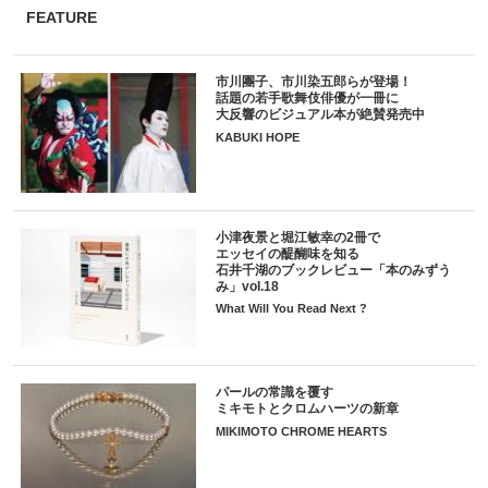
FEATURE
市川團子、市川染五郎らが登場！
話題の若手歌舞伎俳優が一冊に
大反響のビジュアル本が絶賛発売中
KABUKI HOPE
小津夜景と堀江敏幸の2冊で
エッセイの醍醐味を知る
石井千湖のブックレビュー「本のみずう
み」vol.18
What Will You Read Next ?
パールの常識を覆す
ミキモトとクロムハーツの新章
MIKIMOTO CHROME HEARTS