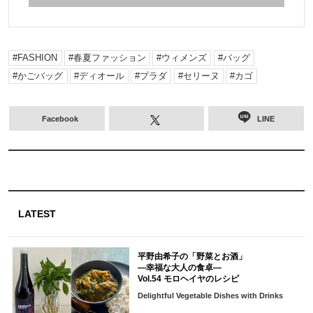
FASHION
春夏ファッション
ウィメンズ
バッグ
かごバッグ
ディオール
プラダ
セリーヌ
カゴ
Facebook
LINE
LATEST
平野由希子の「野菜とお酒」
―幸福な大人の食卓―
Vol.54 モロヘイヤのレシピ
Delightful Vegetable Dishes with Drinks