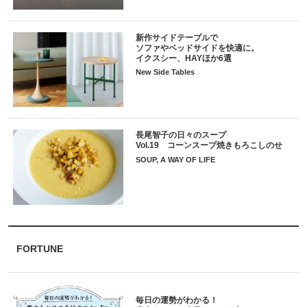
新作サイドテーブルで
ソファやベッドサイドを快適に。
イクスシー、HAYほか6選
New Side Tables
長尾智子の日々のスープ
Vol.19 コーンスープ焼きもろこしのせ
SOUP, A WAY OF LIFE
FORTUNE
毎日の運勢がわかる！