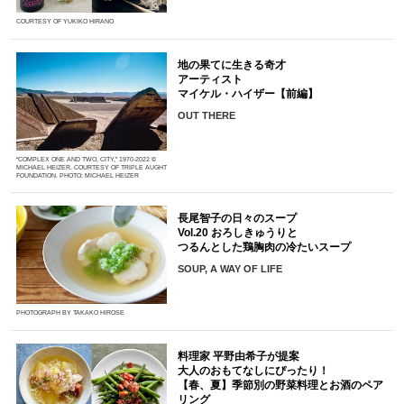
COURTESY OF YUKIKO HIRANO
地の果てに生きる奇才
アーティスト
マイケル・ハイザー【前編】
OUT THERE
“COMPLEX ONE AND TWO, CITY,” 1970-2022 ©
MICHAEL HEIZER. COURTESY OF TRIPLE AUGHT
FOUNDATION. PHOTO: MICHAEL HEIZER
長尾智子の日々のスープ
Vol.20 おろしきゅうりと
つるんとした鶏胸肉の冷たいスープ
SOUP, A WAY OF LIFE
PHOTOGRAPH BY TAKAKO HIROSE
料理家 平野由希子が提案
大人のおもてなしにぴったり！
【春、夏】季節別の野菜料理とお酒のペア
リング