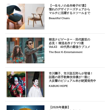
【一生モノの名作椅子97選】
憧れのデザイナーズチェアから
マルチに活躍するスツールまで
Beautiful Chairs
韓流ナビゲーター・田代親世の
必見！ 韓流名作ドラマ3選
Vol.43 40代男の最強ラブコメ
The Best K-Entertainment
市川團子、市川染五郎らが登場！
話題の若手歌舞伎俳優が一冊に
大反響のビジュアル本が絶賛発売中
KABUKI HOPE
【2026年最新】