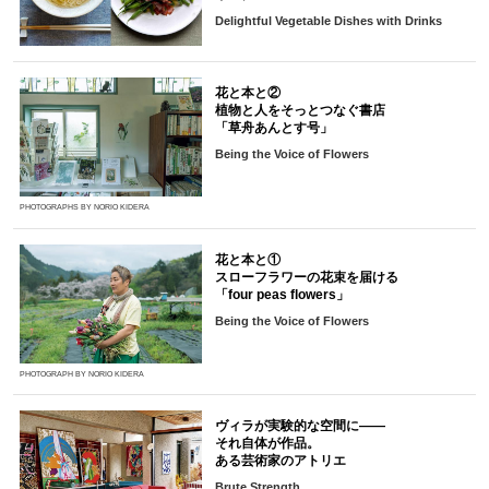
Delightful Vegetable Dishes with Drinks
花と本と②
植物と人をそっとつなぐ書店
「草舟あんとす号」
Being the Voice of Flowers
PHOTOGRAPHS BY NORIO KIDERA
花と本と①
スローフラワーの花束を届ける
「four peas flowers」
Being the Voice of Flowers
PHOTOGRAPH BY NORIO KIDERA
ヴィラが実験的な空間に――
それ自体が作品。
ある芸術家のアトリエ
Brute Strength