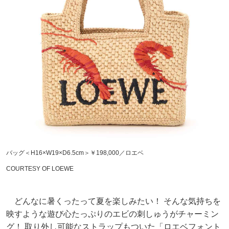
バッグ＜H16×W19×D6.5cm＞￥198,000／ロエベ
COURTESY OF LOEWE
どんなに暑くったって夏を楽しみたい！ そんな気持ちを
映すような遊び心たっぷりのエビの刺しゅうがチャーミン
グ！ 取り外し可能なストラップもついた「ロエベフォント