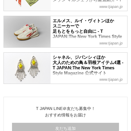
メゾン マルジェラから厳選紹介 - T
JAPAN:The New York Times Style
www.tjapan.jp
Magazine 公式サイト
襟もとに、髪やバッグにさらりとあしらう
エルメス、ルイ・ヴィトンほか
だけで、装いに新しい風が吹きこむスカー
スニーカーで
フの威力。夏日でもスカーフがあれば冷房
足もとをもっと自由に - T
対策にもなり、なにかと重宝。上品かつイ
JAPAN:The New York Times Style
ンパクトがあり、使い勝手も優れたスカー
Magazine 公式サイト
www.tjapan.jp
フを厳選紹介！
スポーティで軽やかといった、スニーカー
ならではの魅力をそなえ、かつ着こなしの
シャネル、ジバンシィほか
仕上げに役立つ存在感を放つ各ブランドの
大人のための鳥＆羽根アイテム4選 -
一足をご紹介
T JAPAN:The New York Times
Style Magazine 公式サイト
www.tjapan.jp
ジュエリーから帽子まで、目を引く理由は
「鳥」と「羽根」。日々の“潤滑油”として
のカンバセーション・ピースでありなが
ら、ハイブランドならではの上質さ。見に
つければ心が舞い上がる！
T JAPAN LINE＠友だち募集中！
おすすめ情報をお届け
友だち追加