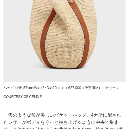
バッグ＜H約57cm×W約45×D約20cm＞￥627,000（予定価格）／セリーヌ
COURTESY OF CELINE
雫のような形が美しいバケットバッグ。4カ所に配され
たレザーがボディをぐっと持ち上げるように中央で集ま