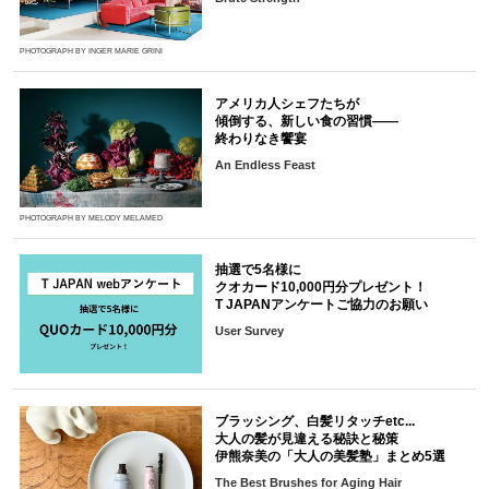
PHOTOGRAPH BY INGER MARIE GRINI
アメリカ人シェフたちが
傾倒する、新しい食の習慣――
終わりなき饗宴
An Endless Feast
PHOTOGRAPH BY MELODY MELAMED
抽選で5名様に
クオカード10,000円分プレゼント！
T JAPANアンケートご協力のお願い
User Survey
ブラッシング、白髪リタッチetc...
大人の髪が見違える秘訣と秘策
伊熊奈美の「大人の美髪塾」まとめ5選
The Best Brushes for Aging Hair