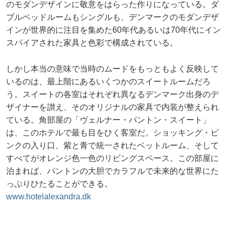
のモダンデザインに敬意をはらった作りになっている。ダ
ブルベッドルームもシングルも、デンマークのモダンデザ
インが世界的に注目を集めた60年代あるいは70年代にイン
スパイアされた家具と色彩で構成されている。
しかし本当の意味で当時のムードをもっともよく反映して
いるのは、最上階にあるいくつかのスイートルームだろ
う。スイートの各室はそれぞれ異なるデンマーク出身のデ
ザイナーを讃え、そのオリジナルの家具で内装が整えられ
ている。角部屋の「ヴェルナー・パントン・スイート」
は、このホテルで最も目をひく客室だ。ショッキング・ピ
ンクの入り口、紫と青で統一されたベットルーム、そして
すべてがオレンジ色一色のリビングスペース。この部屋に
泊まれば、パントンの大胆でカラフルで未来的な世界にた
っぷりひたることができる。
www.hotelalexandra.dk