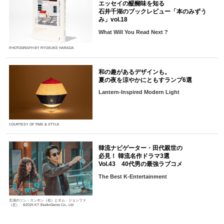
エッセイの醍醐味を知る
石井千湖のブックレビュー「本のみずう
み」vol.18
What Will You Read Next ?
PHOTOGRAPH BY RYOSUKE HARADA
和の趣があるデザインも。
夏の夜を涼やかにともすランプ6選
Lantern-Inspired Modern Light
COURTESY OF TIME & STYLE
韓流ナビゲーター・田代親世の
必見！ 韓流名作ドラマ3選
Vol.43 40代男の最強ラブコメ
The Best K-Entertainment
主演のソン・スンホン（右）とオム・ジョンファ
（左） ©2025 KT StudioGenie Co., Ltd