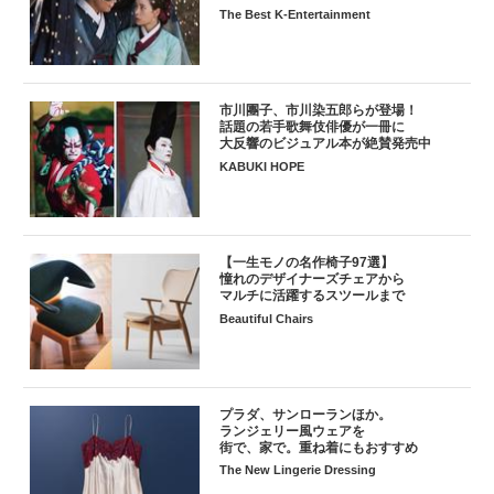
The Best K-Entertainment
市川團子、市川染五郎らが登場！
話題の若手歌舞伎俳優が一冊に
大反響のビジュアル本が絶賛発売中
KABUKI HOPE
【一生モノの名作椅子97選】
憧れのデザイナーズチェアから
マルチに活躍するスツールまで
Beautiful Chairs
プラダ、サンローランほか。
ランジェリー風ウェアを
街で、家で。重ね着にもおすすめ
The New Lingerie Dressing