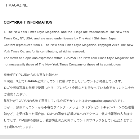
T MAGAZINE
COPYRIGHT INFORMATION
T, The New York Times Style Magazine, and the T logo are trademarks of The New York
Times Co., NY, USA, and are used under license by The Asahi Shimbun, Japan.
Content reproduced from T, The New York Times Style Magazine, copyright 2016 The New
York Times Co. and/or its contributors, all rights reserved.
The views and opinions expressed within T JAPAN The New York Times Style Magazine are
not necessarily those of The New York Times Company or those of its contributors.
※HAPPY PLUSからの大事なお知らせ
※現在、X上でT JAPAN公式アカウントに成りすましたアカウントが発生しています。
ロゴや投稿写真を無断で使用したり、プレゼント企画などを行なっている偽アカウントに十分
ご注意ください。
集英社がT JAPANの名称で運営している公式アカウントは＠tmagazinejapanのみです。
万が一、類似アカウントから不審なダイレクトメッセージ（プレゼントキャンペーンの当選通
知など）を受け取った場合は、DMへの返信や記載URLへのアクセス、個人情報等の入力は決
してせず、DM自体を削除し、被害防止のため同アカウントのブロックをしていただきますよ
うお願いいたします。
※本誌掲載の記事、写真等の無断複写、複製、転載を禁じます。