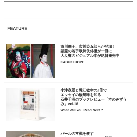
FEATURE
市川團子、市川染五郎らが登場！
話題の若手歌舞伎俳優が一冊に
大反響のビジュアル本が絶賛発売中
KABUKI HOPE
小津夜景と堀江敏幸の2冊で
エッセイの醍醐味を知る
石井千湖のブックレビュー「本のみずう
み」vol.18
What Will You Read Next ?
パールの常識を覆す