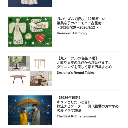
月のリズムで読む、12星座占い
濱美奈子のハーモニー占星術
＜2026/7/29～2026/8/12＞
Harmonic Astrology
【丸テーブルの名品34選】
北欧や日本の名作から注目作まで。
ダイニングを美しく彩る円卓まとめ
Designer's Round Tables
【2026年最新】
キュンとしたいときに！
韓流ナビゲーター・田代親世のおすすめ
恋愛ドラマ30選
The Best K-Entertainment