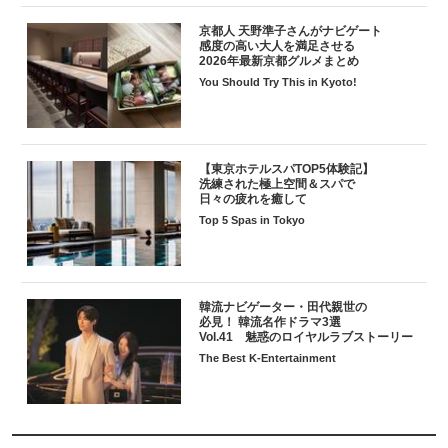
京都人 天野準子さんがナビゲート
感度の高い大人を満足させる
2026年最新京都グルメまとめ
You Should Try This in Kyoto!
【東京ホテルスパTOP5体験記】
洗練された極上空間＆スパで
日々の疲れを癒して
Top 5 Spas in Tokyo
韓流ナビゲーター・田代親世の
必見！ 韓流名作ドラマ3選
Vol.41 魅惑のロイヤルラブストーリー
The Best K-Entertainment