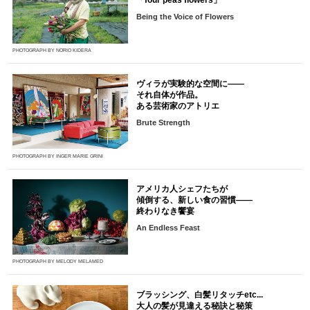
「four peas flowers」
Being the Voice of Flowers
PHOTOGRAPH BY NORIO KIDERA
ヴィラが実験的な空間に――
それ自体が作品。
ある芸術家のアトリエ
Brute Strength
PHOTOGRAPH BY INGER MARIE GRINI
アメリカ人シェフたちが
傾倒する、新しい食の習慣――
終わりなき饗宴
An Endless Feast
PHOTOGRAPH BY MELODY MELAMED
ブラッシング、白髪リタッチetc...
大人の髪が見違える秘訣と秘策