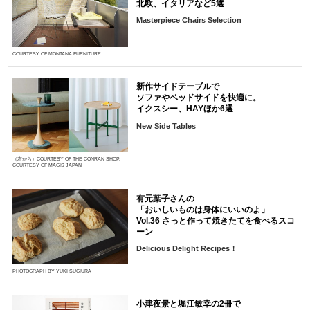
北欧、イタリアなど5選
Masterpiece Chairs Selection
COURTESY OF MONTANA FURNITURE
新作サイドテーブルで
ソファやベッドサイドを快適に。
イクスシー、HAYほか6選
New Side Tables
（左から）COURTESY OF THE CONRAN SHOP,
COURTESY OF MAGIS JAPAN
有元葉子さんの
「おいしいものは身体にいいのよ」
Vol.36 さっと作って焼きたてを食べるスコ
ーン
Delicious Delight Recipes！
PHOTOGRAPH BY YUKI SUGIURA
小津夜景と堀江敏幸の2冊で