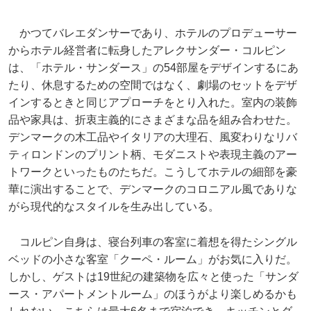
かつてバレエダンサーであり、ホテルのプロデューサー
からホテル経営者に転身したアレクサンダー・コルピン
は、「ホテル・サンダース」の54部屋をデザインするにあ
たり、休息するための空間ではなく、劇場のセットをデザ
インするときと同じアプローチをとり入れた。室内の装飾
品や家具は、折衷主義的にさまざまな品を組み合わせた。
デンマークの木工品やイタリアの大理石、風変わりなリバ
ティロンドンのプリント柄、モダニストや表現主義のアー
トワークといったものたちだ。こうしてホテルの細部を豪
華に演出することで、デンマークのコロニアル風でありな
がら現代的なスタイルを生み出している。
コルピン自身は、寝台列車の客室に着想を得たシングル
ベッドの小さな客室「クーペ・ルーム」がお気に入りだ。
しかし、ゲストは19世紀の建築物を広々と使った「サンダ
ース・アパートメントルーム」のほうがより楽しめるかも