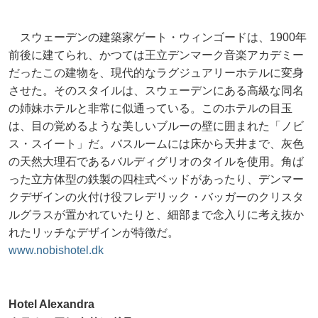
スウェーデンの建築家ゲート・ウィンゴードは、1900年
前後に建てられ、かつては王立デンマーク音楽アカデミー
だったこの建物を、現代的なラグジュアリーホテルに変身
させた。そのスタイルは、スウェーデンにある高級な同名
の姉妹ホテルと非常に似通っている。このホテルの目玉
は、目の覚めるような美しいブルーの壁に囲まれた「ノビ
ス・スイート」だ。バスルームには床から天井まで、灰色
の天然大理石であるバルディグリオのタイルを使用。角ば
った立方体型の鉄製の四柱式ベッドがあったり、デンマー
クデザインの火付け役フレデリック・バッガーのクリスタ
ルグラスが置かれていたりと、細部まで念入りに考え抜か
れたリッチなデザインが特徴だ。
www.nobishotel.dk
Hotel Alexandra