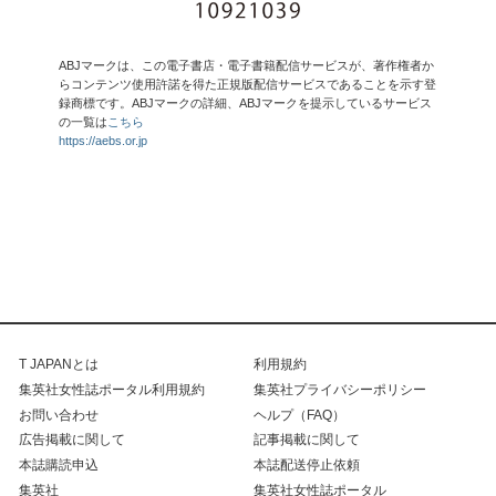
ABJマークは、この電子書店・電子書籍配信サービスが、著作権者か
らコンテンツ使用許諾を得た正規版配信サービスであることを示す登
録商標です。ABJマークの詳細、ABJマークを提示しているサービス
の一覧は
こちら
https://aebs.or.jp
T JAPANとは
利用規約
集英社女性誌ポータル利用規約
集英社プライバシーポリシー
お問い合わせ
ヘルプ（FAQ）
広告掲載に関して
記事掲載に関して
本誌購読申込
本誌配送停止依頼
集英社
集英社女性誌ポータル