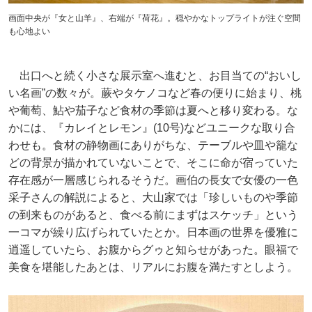
画面中央が『女と山羊』、右端が『荷花』。穏やかなトップライトが注ぐ空間
も心地よい
出口へと続く小さな展示室へ進むと、お目当ての“おいし
い名画”の数々が。蕨やタケノコなど春の便りに始まり、桃
や葡萄、鮎や茄子など食材の季節は夏へと移り変わる。な
かには、『カレイとレモン』(10号)などユニークな取り合
わせも。食材の静物画にありがちな、テーブルや皿や籠な
どの背景が描かれていないことで、そこに命が宿っていた
存在感が一層感じられるそうだ。画伯の長女で女優の一色
采子さんの解説によると、大山家では「珍しいものや季節
の到来ものがあると、食べる前にまずはスケッチ」という
一コマが繰り広げられていたとか。日本画の世界を優雅に
逍遥していたら、お腹からグゥと知らせがあった。眼福で
美食を堪能したあとは、リアルにお腹を満たすとしよう。