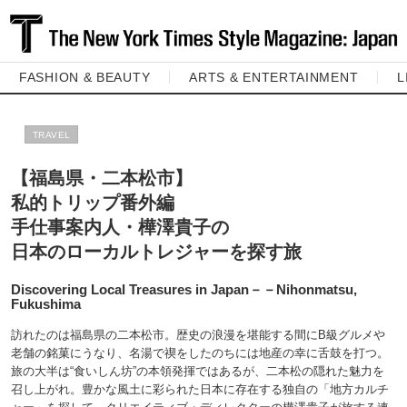
FASHION & BEAUTY
ARTS & ENTERTAINMENT
L
TRAVEL
【福島県・二本松市】
私的トリップ番外編
手仕事案内人・樺澤貴子の
日本のローカルトレジャーを探す旅
Discovering Local Treasures in Japan－－Nihonmatsu,
Fukushima
訪れたのは福島県の二本松市。歴史の浪漫を堪能する間にB級グルメや
老舗の銘菓にうなり、名湯で禊をしたのちには地産の幸に舌鼓を打つ。
旅の大半は“食いしん坊”の本領発揮ではあるが、二本松の隠れた魅力を
召し上がれ。豊かな風土に彩られた日本に存在する独自の「地方カルチ