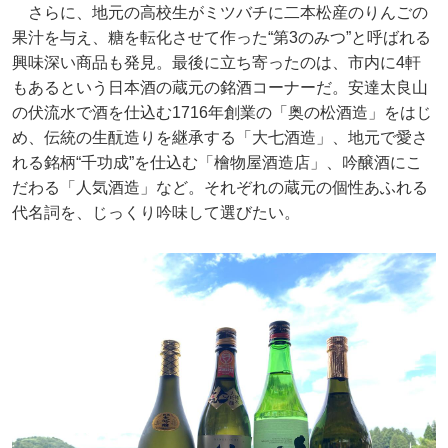
さらに、地元の高校生がミツバチに二本松産のりんごの
果汁を与え、糖を転化させて作った“第3のみつ”と呼ばれる
興味深い商品も発見。最後に立ち寄ったのは、市内に4軒
もあるという日本酒の蔵元の銘酒コーナーだ。安達太良山
の伏流水で酒を仕込む1716年創業の「奥の松酒造」をはじ
め、伝統の生酛造りを継承する「大七酒造」、地元で愛さ
れる銘柄“千功成”を仕込む「檜物屋酒造店」、吟醸酒にこ
だわる「人気酒造」など。それぞれの蔵元の個性あふれる
代名詞を、じっくり吟味して選びたい。