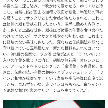
羊羹の型に流し込み、一晩かけて寝かせる。ゆっくりと冷
まし、自然に餡が固まる過程で表面が糖化。半透明の薄衣
を纏うことでサックリとした食感がもたらされる。これに
は徳川の殿も舌鼓を打ったという。漆黒に艶めく内側は、
あっさりと上品な甘さ。殿様ほど諸侯の羊羹を食べ比べた
わけではないが、サクサクと軽やかな味わいは、これまで
に経験のない美味しさだった。変わらぬ伝統製法を頑なに
守り続けている玉嶋屋だが、新たな挑戦も忘れてはいな
い。9代目の発案で、ラム酒に漬け込んだドライいちじく
入りの羊羹を数ミリに流し、胡桃や無花果、オレンジピー
ル、アーモンドをトッピングした「宝潤羹」を商品化。ま
さに、伝統の技が今様の趣向へとブラッシュアップ。「ワ
インと相性が抜群です」という言葉を半信半疑に自宅で試
したら、言わずもがな。赤ワインはもちろん、白ワインと
も絶妙な和洋折衷のマリアージュを奏でてくれた。