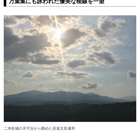
万葉集にも詠われた優美な稜線を一望
二本松城の天守台から眺めた安達太良連邦