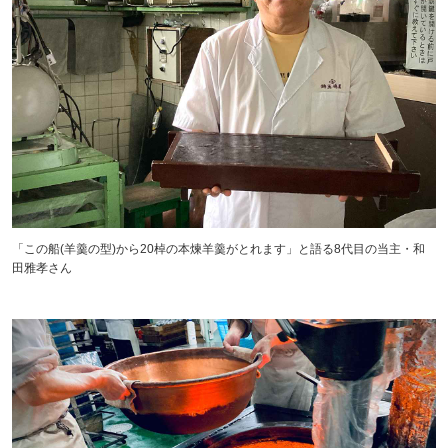
「この船(羊羹の型)から20棹の本煉羊羹がとれます」と語る8代目の当主・和
田雅孝さん