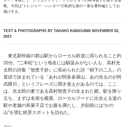
ャー」を探して、クリエイティブ・ディレクターの樺澤貴子が旅する連
載。今回は“トレジャー・ハンター”の私的な旅の一幕を番外編としてお
届けする。
TEXT & PHOTOGRAPHS BY TAKAKO KABASAWA
NOVEMBER 02,
2023
東北新幹線の郡山駅からローカル鉄道に揺られること約
20分。“二本松”という地名には馴染みがない人も、高村光
太郎の詩集『智恵子抄』に収められた詩『樹下の二人』の
冒頭で詠まれている「あれが阿多多羅山、あの光るのが阿
武隈川」というフレーズに聞き覚えがあるのでは。ここ
は、光太郎の妻である高村智恵子の生まれた郷。駅を降り
立ち、まずは名画を鑑賞。ローカルフードに出合える道の
駅や老舗の和菓子店でお腹を満たし、夕刻前には“かの
山”を望む絶景スポットを訪ねた。