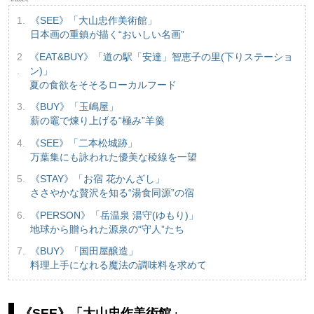
《SEE》「大山忠作美術館」
日本画の重鎮が描く“おいしい名画”
《EAT&BUY》「道の駅「安達」智恵子の里(下りステーショ
ン)」
夏の食欲をそそるローカルフード
《BUY》「玉嶋屋」
薪の竈で煉り上げる“極み”羊羹
《SEE》「二本松城跡」
万葉集にも詠われた優美な稜線を一望
《STAY》「お宿 花かんざし」
ささやかな贅沢を知る“湯食同源”の宿
《PERSON》「岳温泉 湯守(ゆもり)」
地球から贈られた源泉の“守人”たち
《BUY》「国田屋醸造」
料理上手になれる魔法の調味料を求めて
《SEE》「大山忠作美術館」