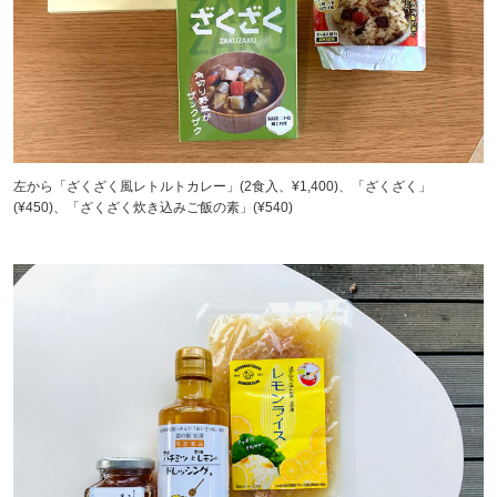
左から「ざくざく風レトルトカレー」(2食入、¥1,400)、「ざくざく」
(¥450)、「ざくざく炊き込みご飯の素」(¥540)