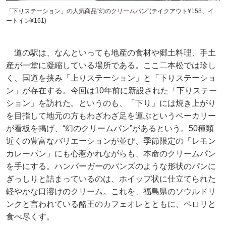
「下りステーション」の人気商品“幻のクリームパン”(テイクアウト¥158、イ
ートイン¥161)
道の駅は、なんといっても地産の食材や郷土料理、手土
産が一堂に凝縮している場所である。ここ二本松では珍し
く、国道を挟み「上りステーション」と「下りステーショ
ン」が存在する。今回は10年前に新設された「下りステー
ション」を訪れた。というのも、「下り」には焼き上がり
を目指して地元の方もわざわざ足を運ぶというベーカリー
が看板を掲げ、“幻のクリームパン”があるという。50種類
近くの豊富なバリエーションが並び、季節限定の「レモン
カレーパン」にも心惹かれながらも、本命のクリームパン
を手にする。ハンバーガーのバンズのような形状のパンに
ぎっしりと詰まっているのは、ホイップ状に仕立てられた
軽やかな口溶けのクリーム。これを、福島県のソウルドリ
ンクと言われている酪王のカフェオレとともに、ペロリと
食べ尽くす。