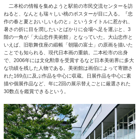
二本松の情報を集めようと駅前の市民交流センターを訪
ねると、なんとも瑞々しい桃のポスターが目に入る。『忠
作の春と夏とおいしいものと』というタイトルに惹かれ、
暑さの折に目を潤したいとばかりに会場へ足を運ぶと、3
階の一角が「大山忠作美術館」となっていた。大山忠作と
いえば、旧歌舞伎座の緞帳「朝陽の富士」の原画を描いた
ことでも知られる、現代日本画の重鎮。二本松市の出身
で、2006年には文化勲章を受賞するなど日本美術界に多大
な功績を残した人物である。美術館は画伯によって寄贈さ
れた169点に及ぶ作品を中心に収蔵。日展作品を中心に素
描や個展作品など、年に2回の展示替えごとに厳選された
30数点を鑑賞できるという。