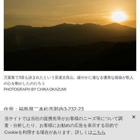
万葉集で3首も詠まれたという安達太良山。緩やかに連なる優美な稜線が歌人
の心を動かしたのだろう
PHOTOGRAPH BY CHIKA OKAZUMI
住所：福島県二本松市郭内3-232-23
公式サイトはこちら
当サイトでは当社の提携先等がお客様のニーズ等について調
査・分析したり、お客様にお勧めの広告を表示する目的で
Cookieを利用する場合があります。詳しくは
こちら
安達太良山の夕景を堪能した後は、心と肌を潤すべく開