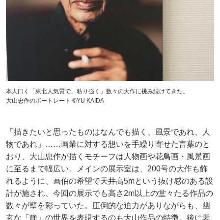
本人曰く「東北人気質で、粘り強く」数々の大作に挑み続けてきた。
大山忠作のポートレート ©YU KAIDA
「描きたいと思ったものはなんでも描く、風景であれ、人
物であれ」……画業に対する想いを手繰り寄せた言葉のと
おり、大山忠作が描くモチーフは人物画や花鳥画・風景画
に至るまで幅広い。メインの展示室は、200号の大作も飾
れるように、画伯の希望で天井高5mという抜け感のある設
計が施され、今回の展示でも高さ2m以上の堂々たる作品の
数々が壁を彩っていた。圧倒的な迫力がありながらも、幽
玄な「静」の世界を表現するのも大山作品の特徴。後に妻