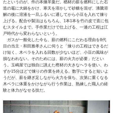
たというのが、件の本煉羊羹だ。楢材の薪を燃料にした石
造の竈に大鍋をかけ、寒天を溶かして砂糖を混ぜ、沸騰溶
解の後に溶液を一旦ふるいに通してから小豆を入れて煉り
上げる。配合や製法はもちろん、1本1本を竹の皮で直に包
むスタイルまで。手作業だけで仕上げる、一連の工程は江
戸時代から変わらないという。
ガスが一般化した今も、薪の燃料にこだわる理由を8代
目の当主・和田雅孝さんに伺うと「煉りの工程はできるだ
け短く、木ベラを入れる回数が少ないほど、小豆の風味が
損なわれない。そのためには、薪の火力が必要」だとい
う。玉嶋屋では独自に誂えた樫材の大きなヘラを使い、わ
ずか15分ほどで煉りの作業を終える。数字にすると短いよ
うだが、薪を継ぎ足しながら火力を保ち、次第に重くなる
木ベラに体重をかけながら行う作業は、熟練した職人の経
験と体力がなせる技だ。