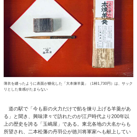
薄衣を纏ったように表面が糖化した「大本煉羊羹」（1棹1,730円）は、サック
リとした食感がたまらない
道の駅で「今も薪の火力だけで餡を煉り上げる羊羹があ
る」と聞き、興味津々で訪れたのが江戸時代より200年以
上の歴史を誇る「玉嶋屋」である。東北各地の大名からも
所望され、二本松藩の丹羽公が徳川将軍家へも献上してい