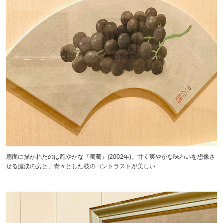
扇面に描かれたのは艶やかな『葡萄』(2002年)。甘く爽やかな味わいを想像さ
せる濃淡の房と、青々とした枝のコントラストが美しい