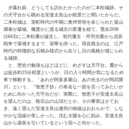
夕暮れ前、どうしても訪れたかったのが二本松城跡。そ
の天守台から眺める安達太良山が絶景だと聞いたからだ。
二本松城は、室町時代の中期に奥州管領を命じられた畠山
満泰が築城。幾度かに渡る城主の変遷を経て、寛永20年
(1643)に二本松藩が誕生し、初代藩主・丹羽光重から戊辰
戦争で落城するまで、栄華を誇った。現在残るのは、江戸
時代の特徴的な石積み様式から在りし日の風格が感じられ
る城跡。
と、歴史の勉強もほどほどに、めざすは天守台。麓から
は徒歩約15分程度というが、日の入り時間が気になるため
車で移動する。「あれが阿多多羅山、あの光るのが阿武隈
川」という、『智恵子抄』の有名な一節を言ってみたいが
ために向かった天守台だが、実際に、智恵子が安達太良山
を望んだのは、鞍石山の山頂だとか。その事実はさてお
き、遠く望んだ安達太良山連邦の稜線はおおらかで、しな
やかな流線が美しかった。沈む太陽を心に刻み、安達太良
山から源泉を引いているという宿へと向かった。