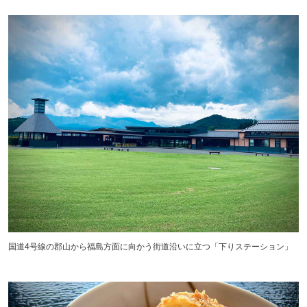
国道4号線の郡山から福島方面に向かう街道沿いに立つ「下りステーション」