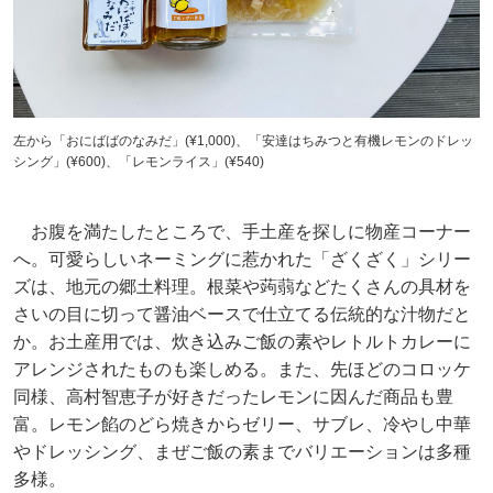
左から「おにばばのなみだ」(¥1,000)、「安達はちみつと有機レモンのドレッ
シング」(¥600)、「レモンライス」(¥540)
お腹を満たしたところで、手土産を探しに物産コーナー
へ。可愛らしいネーミングに惹かれた「ざくざく」シリー
ズは、地元の郷土料理。根菜や蒟蒻などたくさんの具材を
さいの目に切って醤油ベースで仕立てる伝統的な汁物だと
か。お土産用では、炊き込みご飯の素やレトルトカレーに
アレンジされたものも楽しめる。また、先ほどのコロッケ
同様、高村智恵子が好きだったレモンに因んだ商品も豊
富。レモン餡のどら焼きからゼリー、サブレ、冷やし中華
やドレッシング、まぜご飯の素までバリエーションは多種
多様。