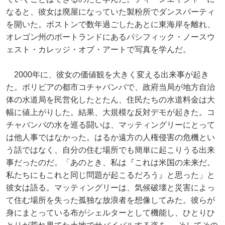
なると、彼女は廃屋になっていた製粉所でダンスパーティ
を開いた。ボストンで数年過ごしたあとに東海岸を離れ、
オレゴン州のポートランドにあるパシフィック・ノースウ
ェスト・カレッジ・オブ・アートで写真を学んだ。
2000年に、彼女の価値観を大きく変える出来事が起き
た。ボリビアの都市コチャバンバで、政府当局が地方自治
体の水道局を民営化したとたん、住民たちの水道料金は大
幅に値上がりした。結果、大規模な反対デモが起きた。コ
チャバンバの水を巡る闘いは、マッティングリーにとって
は他人事ではなかった。はるか遠方の人権侵害の危機とい
う話ではなく、自分の住む場所でも簡単に起こりうる出来
事だったのだ。「あのとき、私は『これは米国の未来だ。
私たちにもこれと同じ問題が起こるだろう』と思った」と
彼女は語る。マッティングリーは、気候破壊と災害によっ
て住む場所を失った孤独な放浪者を想像してみた。彼らが
身にまとっている布がシェルターとして機能し、ひとりひ