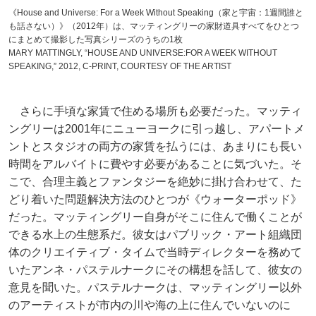
《House and Universe: For a Week Without Speaking（家と宇宙：1週間誰と
も話さない）》（2012年）は、マッティングリーの家財道具すべてをひとつ
にまとめて撮影した写真シリーズのうちの1枚
MARY MATTINGLY, “HOUSE AND UNIVERSE:FOR A WEEK WITHOUT
SPEAKING,” 2012, C-PRINT, COURTESY OF THE ARTIST
さらに手頃な家賃で住める場所も必要だった。マッティ
ングリーは2001年にニューヨークに引っ越し、アパートメ
ントとスタジオの両方の家賃を払うには、あまりにも長い
時間をアルバイトに費やす必要があることに気づいた。そ
こで、合理主義とファンタジーを絶妙に掛け合わせて、た
どり着いた問題解決方法のひとつが《ウォーターポッド》
だった。マッティングリー自身がそこに住んで働くことが
できる水上の生態系だ。彼女はパブリック・アート組織団
体のクリエイティブ・タイムで当時ディレクターを務めて
いたアンネ・パステルナークにその構想を話して、彼女の
意見を聞いた。パステルナークは、マッティングリー以外
のアーティストが市内の川や海の上に住んでいないのに