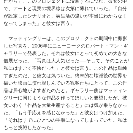
たから」。このプロジェクトに没頭するにつれ、彼女の中
で、アートと現実の境界線は次第に薄れていった。「自分
が設定したシナリオと、実生活の違いが本当にわからなく
なってしまった」と彼女は言う。
マッティングリーは、このプロジェクトの期間中に撮影
した写真を、2006年にニューヨークのロバート・マン・ギ
ャラリーで発表した。それは彼女にとって初めての大きな
個展だった。「写真は大人気だった──そして、そのことが
私にはすごく不快だった」と彼女は言う。この作品は単純
すぎたのだ、と彼女は気づいた。終末的な壊滅後の世界を
描いた映画に慣れ親しんでいる観客たちにとって、この作
品は居心地がよすぎたのだと。ギャラリー側はマッティン
グリーに同じような作品を作ってほしいと要望したが、彼
女いわく「作品を大量生産すること」には気が乗らなかっ
た。「もう手応えを感じなかった」と彼女はつけ加えた。
「それはすでにひとつの手順になってしまっていた。私は
もっと挑戦したかった」