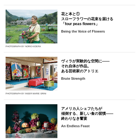
花と本と①
スローフラワーの花束を届ける
「four peas flowers」
Being the Voice of Flowers
PHOTOGRAPH BY NORIO KIDERA
ヴィラが実験的な空間に――
それ自体が作品。
ある芸術家のアトリエ
Brute Strength
PHOTOGRAPH BY INGER MARIE GRINI
アメリカ人シェフたちが
傾倒する、新しい食の習慣――
終わりなき饗宴
An Endless Feast