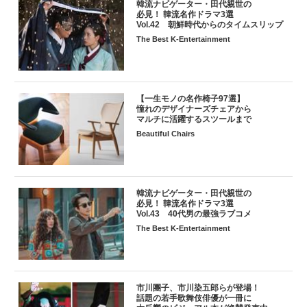
韓流ナビゲーター・田代親世の
必見！ 韓流名作ドラマ3選
Vol.42 朝鮮時代からのタイムスリップ
The Best K-Entertainment
【一生モノの名作椅子97選】
憧れのデザイナーズチェアから
マルチに活躍するスツールまで
Beautiful Chairs
韓流ナビゲーター・田代親世の
必見！ 韓流名作ドラマ3選
Vol.43 40代男の最強ラブコメ
The Best K-Entertainment
市川團子、市川染五郎らが登場！
話題の若手歌舞伎俳優が一冊に