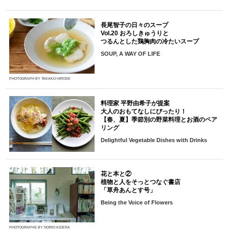
長尾智子の日々のスープ
Vol.20 おろしきゅうりと
つるんとした鶏胸肉の冷たいスープ
SOUP, A WAY OF LIFE
PHOTOGRAPH BY TAKAKO HIROSE
料理家 平野由希子が提案
大人のおもてなしにぴったり！
【春、夏】季節別の野菜料理とお酒のペア
リング
Delightful Vegetable Dishes with Drinks
花と本と②
植物と人をそっとつなぐ書店
「草舟あんとす号」
Being the Voice of Flowers
PHOTOGRAPHS BY NORIO KIDERA