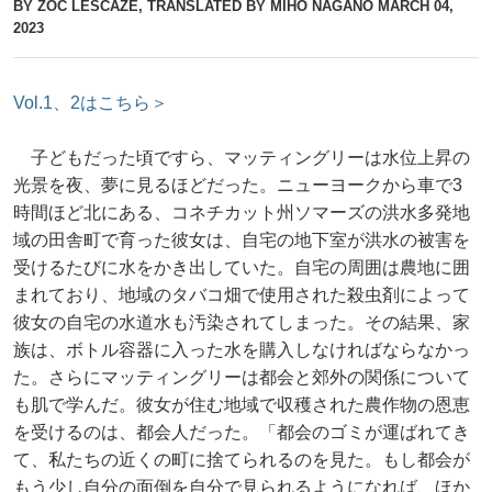
BY ZOС LESCAZE, TRANSLATED BY MIHO NAGANO
MARCH 04,
2023
Vol.1、2はこちら＞
子どもだった頃ですら、マッティングリーは水位上昇の
光景を夜、夢に見るほどだった。ニューヨークから車で3
時間ほど北にある、コネチカット州ソマーズの洪水多発地
域の田舎町で育った彼女は、自宅の地下室が洪水の被害を
受けるたびに水をかき出していた。自宅の周囲は農地に囲
まれており、地域のタバコ畑で使用された殺虫剤によって
彼女の自宅の水道水も汚染されてしまった。その結果、家
族は、ボトル容器に入った水を購入しなければならなかっ
た。さらにマッティングリーは都会と郊外の関係について
も肌で学んだ。彼女が住む地域で収穫された農作物の恩恵
を受けるのは、都会人だった。「都会のゴミが運ばれてき
て、私たちの近くの町に捨てられるのを見た。もし都会が
もう少し自分の面倒を自分で見られるようになれば、ほか