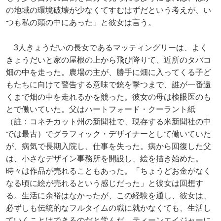
の地域の環境破壊が少なくてすむはずだという考えが、い
つも私の頭の中にあった」と彼女は言う。
3人きょうだいの長女であるマッティングリーは、よく
きょうだいと家の屋根の上から飛び降りて、近所のタバコ
畑の中を走った。農場の主が、勝手に畑に入ってくる子ど
もたちに向けて警告する意味で銃を撃つまで、誰が一番遠
くまで畑の中を走れるかを競った。彼女の母は検眼医のも
とで働いていた。父はハートフォード・クーラント紙
（註：コネチカット州の新聞社で、現存する米新聞社の中
では最古）でグラフィック・デザイナーとして働いていた
が、病気で長期入院し、仕事を失った。病から回復した父
は、小さなデザイン事務所を開設し、絵を描き始めた。
時々は作品が売れることもあった。「ちょうどお金がなく
なる頃に絵が売れるという感じだった」と彼女は回想す
る。生活に余裕はなかったが、この経験を通し、彼女は、
必ずしも伝統的なフルタイムの職に就かなくても、生活し
ていくことはできるのだと学んだ。ティーンエイジャーに