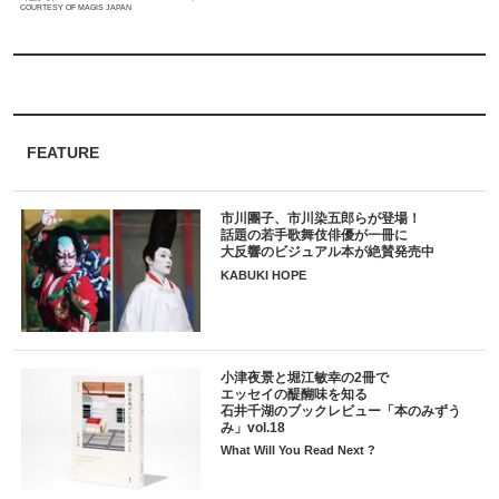
COURTESY OF MAGIS JAPAN
FEATURE
市川團子、市川染五郎らが登場！
話題の若手歌舞伎俳優が一冊に
大反響のビジュアル本が絶賛発売中
KABUKI HOPE
小津夜景と堀江敏幸の2冊で
エッセイの醍醐味を知る
石井千湖のブックレビュー「本のみずう
み」vol.18
What Will You Read Next ?