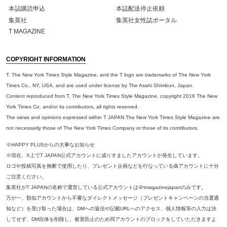
本誌購読申込
本誌配送停止依頼
集英社
集英社女性誌ポータル
T MAGAZINE
COPYRIGHT INFORMATION
T, The New York Times Style Magazine, and the T logo are trademarks of The New York
Times Co., NY, USA, and are used under license by The Asahi Shimbun, Japan.
Content reproduced from T, The New York Times Style Magazine, copyright 2016 The New
York Times Co. and/or its contributors, all rights reserved.
The views and opinions expressed within T JAPAN The New York Times Style Magazine are
not necessarily those of The New York Times Company or those of its contributors.
※HAPPY PLUSからの大事なお知らせ
※現在、X上でT JAPAN公式アカウントに成りすましたアカウントが発生しています。
ロゴや投稿写真を無断で使用したり、プレゼント企画などを行なっている偽アカウントに十分
ご注意ください。
集英社がT JAPANの名称で運営している公式アカウントは＠tmagazinejapanのみです。
万が一、類似アカウントから不審なダイレクトメッセージ（プレゼントキャンペーンの当選通
知など）を受け取った場合は、DMへの返信や記載URLへのアクセス、個人情報等の入力は決
してせず、DM自体を削除し、被害防止のため同アカウントのブロックをしていただきますよ