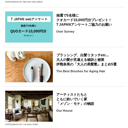
PHOTOGRAPH BY MELODY MELAMED
抽選で5名様に
クオカード10,000円分プレゼント！
T JAPANアンケートご協力のお願い
User Survey
ブラッシング、白髪リタッチetc...
大人の髪が見違える秘訣と秘策
伊熊奈美の「大人の美髪塾」まとめ5選
The Best Brushes for Aging Hair
アーティストたちと
ともに紡いでいく家
「メゾン・モナ」の物語
Our House
PHOTOGRAPH BY JULIANA SOHN