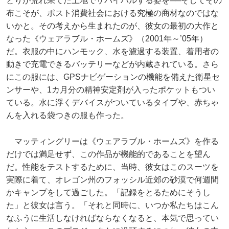
とりが荒れ果てた土地でサバイバルする姿を──そしてその
布こそが、ポスト消費社会における究極の商材なのではな
いかと。その考えから生まれたのが、彼女の最初の大作と
なった《ウェアラブル・ホームズ》（2001年～’05年）
だ。衣服の中にハンモック、水を濾過する装置、着用者の
動きで充電できるバッテリーなどが内蔵されている。さら
にこの服には、GPSナビゲーションの機能を備えた衛星セ
ンサーや、1カ月分の精神安定剤が入ったポケットもつい
ている。水に浮くデバイスがついているタイプや、赤ちゃ
んを入れる袋つきの服も作った。
マッティングリーは《ウェアラブル・ホームズ》を作る
だけでは満足せず、この作品が機能的であることを望ん
だ。性能をテストするために、当時、彼女はこのスーツを
実際に着て、オレゴン州のフォッシル近郊の砂漠で何週間
かキャンプをして過ごした。「記録をとるためにそうし
た」と彼女は言う。「それと同時に、いつか私たちはこん
なふうに生活しなければならなくなると、本気で思ってい