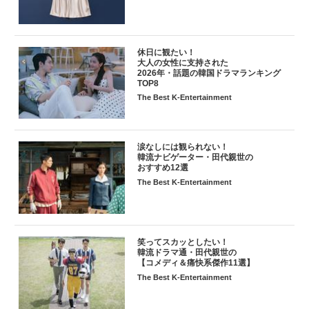
休日に観たい！
大人の女性に支持された
2026年・話題の韓国ドラマランキング
TOP8
The Best K-Entertainment
涙なしには観られない！
韓流ナビゲーター・田代親世の
おすすめ12選
The Best K-Entertainment
笑ってスカッとしたい！
韓流ドラマ通・田代親世の
【コメディ＆痛快系傑作11選】
The Best K-Entertainment