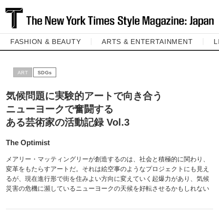
FASHION & BEAUTY
ARTS & ENTERTAINMENT
L
ART
SDGs
気候問題に実験的アートで向き合う
ニューヨークで奮闘する
ある芸術家の活動記録 Vol.3
The Optimist
メアリー・マッティングリーが創造するのは、社会と積極的に関わり、
変革をもたらすアートだ。それは絵空事のようなプロジェクトにも見え
るが、現在進行形で街を住みよい方向に変えていく起爆力があり、気候
災害の危機に瀕しているニューヨークの天候を好転させるかもしれない