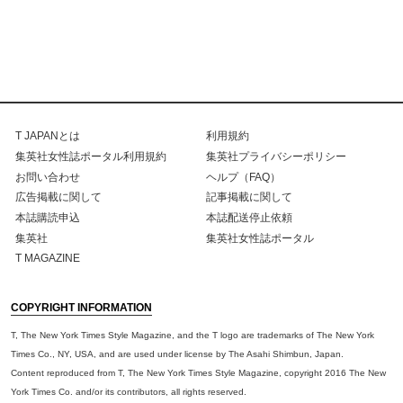
T JAPANとは
利用規約
集英社女性誌ポータル利用規約
集英社プライバシーポリシー
お問い合わせ
ヘルプ（FAQ）
広告掲載に関して
記事掲載に関して
本誌購読申込
本誌配送停止依頼
集英社
集英社女性誌ポータル
T MAGAZINE
COPYRIGHT INFORMATION
T, The New York Times Style Magazine, and the T logo are trademarks of The New York
Times Co., NY, USA, and are used under license by The Asahi Shimbun, Japan.
Content reproduced from T, The New York Times Style Magazine, copyright 2016 The New
York Times Co. and/or its contributors, all rights reserved.