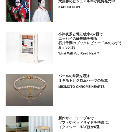
大反響のビジュアル本が絶賛発売中
KABUKI HOPE
小津夜景と堀江敏幸の2冊で
エッセイの醍醐味を知る
石井千湖のブックレビュー「本のみずう
み」vol.18
What Will You Read Next ?
パールの常識を覆す
ミキモトとクロムハーツの新章
MIKIMOTO CHROME HEARTS
新作サイドテーブルで
ソファやベッドサイドを快適に。
イクスシー、HAYほか6選