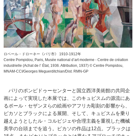
ロベール・ドローネー《パリ市》 1910-1912年
Centre Pompidou, Paris, Musée national d’art moderne - Centre de création
industrielle (Achat de l’ État, 1936. Attribution, 1937) © Centre Pompidou,
MNAM-CCI/Georges Meguerditchian/Dist. RMN-GP
パリのポンピドゥーセンターと国立西洋美術館の共同企
画によって実現した本展では、このキュビスムの源流にあ
るポール・セザンヌらの絵画やアフリカ彫刻の影響から、
ピカソとブラックによる展開、そして、キュビスムを乗り
越えようとしたル・コルビジェや合理主義を重視した機械
美学の台頭までを追う。ピカソの作品は12点。ブラックは