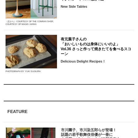
New Side Tables
（左から）COURTESY OF THE CONRAN SHOP,
COURTESY OF MAGIS JAPAN
有元葉子さんの
「おいしいものは身体にいいのよ」
Vol.36 さっと作って焼きたてを食べるスコ
ーン
Delicious Delight Recipes！
PHOTOGRAPH BY YUKI SUGIURA
FEATURE
市川團子、市川染五郎らが登場！
話題の若手歌舞伎俳優が一冊に