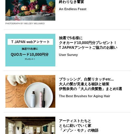
終わりなき饗宴
An Endless Feast
PHOTOGRAPH BY MELODY MELAMED
抽選で5名様に
クオカード10,000円分プレゼント！
T JAPANアンケートご協力のお願い
User Survey
ブラッシング、白髪リタッチetc...
大人の髪が見違える秘訣と秘策
伊熊奈美の「大人の美髪塾」まとめ5選
The Best Brushes for Aging Hair
アーティストたちと
ともに紡いでいく家
「メゾン・モナ」の物語