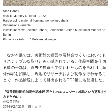
Nina Canell
Muscle Memory (7 Tons) 2022
Hardscaping material from marine mollusc shells
Dimensions variable
Installation view: Tectonic Tender, Berlinische Galerie Museum of Modern Art,
Berlin
Photo: Nick Ash * Referential image
なお本展では、美術館の運営や展覧会づくりにおいても
サステナブルな取り組みが試されている。作品空間を仕切
る壁の一部は、過去の展覧会で使われたものを再利用。海
外作家を招集し、現地でリサーチおよび制作を行わせるこ
とで、作品輸送によって排出されるCO2量にも配慮した。
『森美術館開館20周年記念展 私たちのエコロジー：地球という惑星を生
きるために』
＠森美術館
2024年3月31日（日）まで