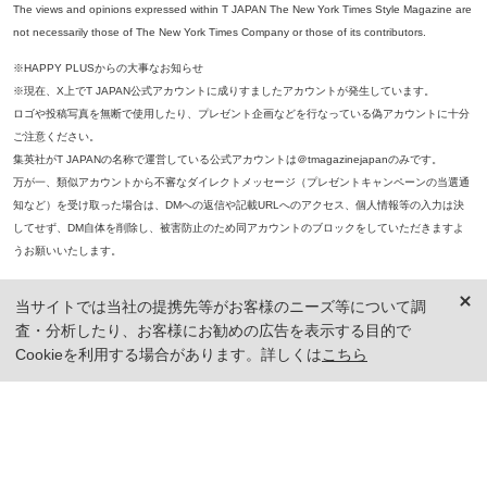
The views and opinions expressed within T JAPAN The New York Times Style Magazine are
not necessarily those of The New York Times Company or those of its contributors.
※HAPPY PLUSからの大事なお知らせ
※現在、X上でT JAPAN公式アカウントに成りすましたアカウントが発生しています。
ロゴや投稿写真を無断で使用したり、プレゼント企画などを行なっている偽アカウントに十分
ご注意ください。
集英社がT JAPANの名称で運営している公式アカウントは＠tmagazinejapanのみです。
万が一、類似アカウントから不審なダイレクトメッセージ（プレゼントキャンペーンの当選通
知など）を受け取った場合は、DMへの返信や記載URLへのアクセス、個人情報等の入力は決
してせず、DM自体を削除し、被害防止のため同アカウントのブロックをしていただきますよ
うお願いいたします。
※本誌掲載の記事、写真等の無断複写、複製、転載を禁じます。
当サイトでは当社の提携先等がお客様のニーズ等について調
※ 掲載商品の価格は、特に記載がないかぎり、「税込価格」で表示しています。ただし、2021年3月18日以前に公開し
査・分析したり、お客様にお勧めの広告を表示する目的で
た記事については「本体価格（税抜）」での表示となり、 掲載価格には消費税が含まれておりませんのでご注意くだ
さい。
Cookieを利用する場合があります。詳しくは
こちら