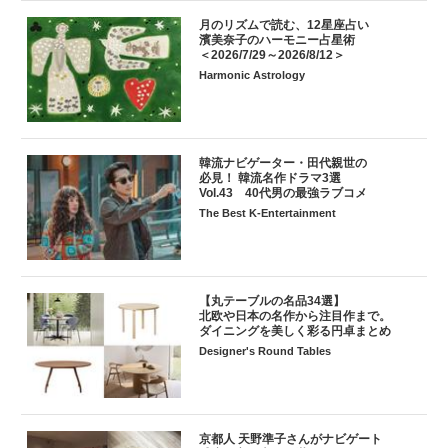
月のリズムで読む、12星座占い
濱美奈子のハーモニー占星術
＜2026/7/29～2026/8/12＞
Harmonic Astrology
韓流ナビゲーター・田代親世の
必見！ 韓流名作ドラマ3選
Vol.43 40代男の最強ラブコメ
The Best K-Entertainment
【丸テーブルの名品34選】
北欧や日本の名作から注目作まで。
ダイニングを美しく彩る円卓まとめ
Designer's Round Tables
京都人 天野準子さんがナビゲート