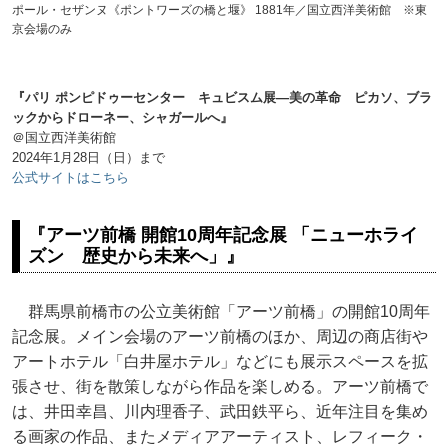
ポール・セザンヌ《ポントワーズの橋と堰》 1881年／国立西洋美術館 ※東
京会場のみ
『パリ ポンピドゥーセンター キュビスム展—美の革命 ピカソ、ブラ
ックからドローネー、シャガールへ』
＠国立西洋美術館
2024年1月28日（日）まで
公式サイトはこちら
『アーツ前橋 開館10周年記念展 「ニューホライ
ズン 歴史から未来へ」』
群馬県前橋市の公立美術館「アーツ前橋」の開館10周年
記念展。メイン会場のアーツ前橋のほか、周辺の商店街や
アートホテル「白井屋ホテル」などにも展示スペースを拡
張させ、街を散策しながら作品を楽しめる。アーツ前橋で
は、井田幸昌、川内理香子、武田鉄平ら、近年注目を集め
る画家の作品、またメディアアーティスト、レフィーク・