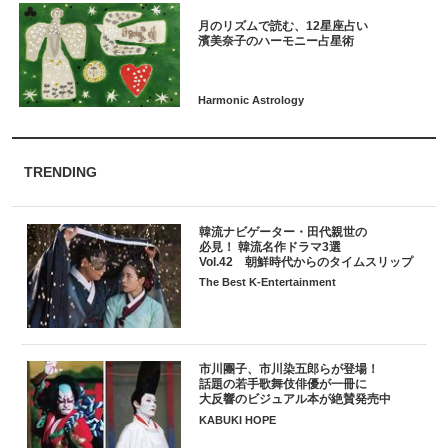
月のリズムで読む、12星座占い
TRENDING
韓流ナビゲーター・田代親世の
必見！ 韓流名作ドラマ3選
Vol.42 朝鮮時代からのタイムスリップ
The Best K-Entertainment
市川團子、市川染五郎らが登場！
話題の若手歌舞伎俳優が一冊に
大反響のビジュアル本が絶賛発売中
KABUKI HOPE