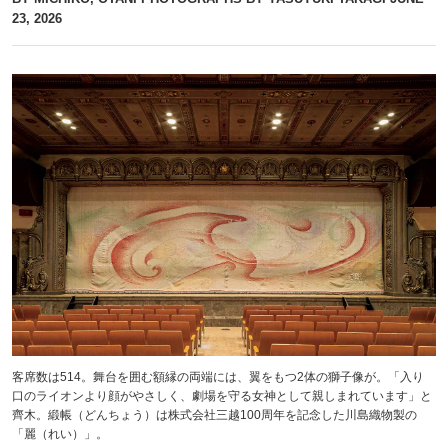
23, 2026
客席数は514。舞台を囲む額縁の両端には、翼をもつ2体の獅子像が。「入り
口のライオンより顔がやさしく、劇場を守る女神として親しまれています」と
齊木。緞帳（どんちょう）は株式会社三越100周年を記念した川島織物製の
「麗（れい）」。