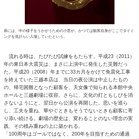
扉には、中の様子をうかがうための小窓が。かつては観客自身がここでタイミ
ングを見計らい入場していたという。
流れる時は、たびたび試練をもたらす。平成23（2011）
年の東日本大震災は、まさに上演中に発生した災難だっ
た。平成20（2008）年までに33カ月をかけて免震化工事
を終えていた三越本店は、当日の夜公演は中止したもの
の、帰宅困難となった顧客を、天女像で知られる本館中央
ホールと三越劇場に収容。さらに、文化の灯ともしびを消
さないようにと、翌日から公演を再開した。思いを巡ら
し、工夫を重ね、華やぐときもそうでないときも顧客に寄
り添い続ける。劇場の歴史は、変わることのない理念の実
践、その積み重ねの上に築かれる。
「100周年はゴールではなく、200年を目指すための通過