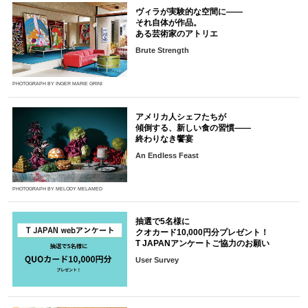
ヴィラが実験的な空間に――
それ自体が作品。
ある芸術家のアトリエ
Brute Strength
PHOTOGRAPH BY INGER MARIE GRINI
アメリカ人シェフたちが
傾倒する、新しい食の習慣――
終わりなき饗宴
An Endless Feast
PHOTOGRAPH BY MELODY MELAMED
抽選で5名様に
クオカード10,000円分プレゼント！
T JAPANアンケートご協力のお願い
User Survey