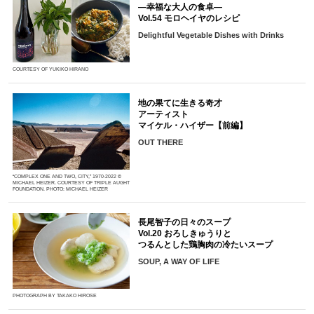
―幸福な大人の食卓―
Vol.54 モロヘイヤのレシピ
Delightful Vegetable Dishes with Drinks
COURTESY OF YUKIKO HIRANO
地の果てに生きる奇才
アーティスト
マイケル・ハイザー【前編】
OUT THERE
“COMPLEX ONE AND TWO, CITY,” 1970-2022 ©
MICHAEL HEIZER. COURTESY OF TRIPLE AUGHT
FOUNDATION. PHOTO: MICHAEL HEIZER
長尾智子の日々のスープ
Vol.20 おろしきゅうりと
つるんとした鶏胸肉の冷たいスープ
SOUP, A WAY OF LIFE
PHOTOGRAPH BY TAKAKO HIROSE