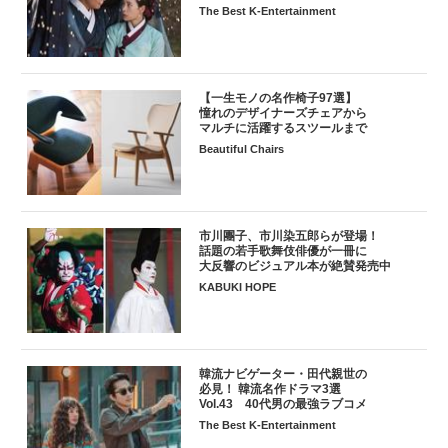
The Best K-Entertainment
【一生モノの名作椅子97選】
憧れのデザイナーズチェアから
マルチに活躍するスツールまで
Beautiful Chairs
市川團子、市川染五郎らが登場！
話題の若手歌舞伎俳優が一冊に
大反響のビジュアル本が絶賛発売中
KABUKI HOPE
韓流ナビゲーター・田代親世の
必見！ 韓流名作ドラマ3選
Vol.43 40代男の最強ラブコメ
The Best K-Entertainment