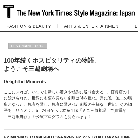
FASHION & BEAUTY
ARTS & ENTERTAINMENT
L
DESIGN&INTERIORS
100年続くホスピタリティの物語。
ようこそ三越劇場へ
Delightful Moments
ここに来れば、いつでも新しい驚きや感動に巡り合える─。百貨店の中
に設けられた、世界にも類を見ない劇場は時を重ね、真に唯一無二の場
所となった。観客を愛し、観客に愛された劇場の幸福な一世紀。その物
語を、ひもとく。6月24日からは本館１階「ミニ三越劇場」で貴重な
「三越歌舞伎」の公演プログラムも見られます！
BY MICHIKO, OTANI PHOTOGRAPHS BY YASUYUKI TAKAGI
JUNE