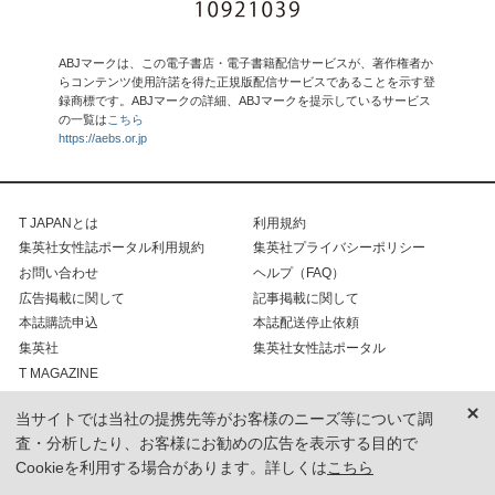
ABJマークは、この電子書店・電子書籍配信サービスが、著作権者か
らコンテンツ使用許諾を得た正規版配信サービスであることを示す登
録商標です。ABJマークの詳細、ABJマークを提示しているサービス
の一覧は
こちら
https://aebs.or.jp
T JAPANとは
利用規約
集英社女性誌ポータル利用規約
集英社プライバシーポリシー
お問い合わせ
ヘルプ（FAQ）
広告掲載に関して
記事掲載に関して
本誌購読申込
本誌配送停止依頼
集英社
集英社女性誌ポータル
T MAGAZINE
当サイトでは当社の提携先等がお客様のニーズ等について調
COPYRIGHT INFORMATION
査・分析したり、お客様にお勧めの広告を表示する目的で
Cookieを利用する場合があります。詳しくは
こちら
T, The New York Times Style Magazine, and the T logo are trademarks of The New York
Times Co., NY, USA, and are used under license by The Asahi Shimbun, Japan.