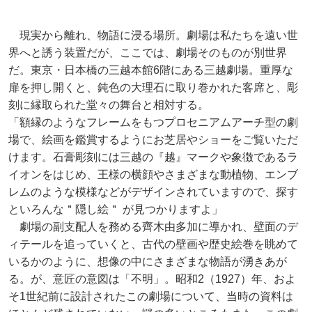
現実から離れ、物語に浸る場所。劇場は私たちを遠い世
界へと誘う装置だが、ここでは、劇場そのものが別世界
だ。東京・日本橋の三越本館6階にある三越劇場。重厚な
扉を押し開くと、鈍色の大理石に取り巻かれた客席と、彫
刻に縁取られた堂々の舞台と相対する。
「額縁のようなフレームをもつプロセニアムアーチ型の劇
場で、絵画を鑑賞するようにお芝居やショーをご覧いただ
けます。石膏彫刻には三越の『越』マークや象徴であるラ
イオンをはじめ、王様の横顔やさまざまな動植物、エンブ
レムのような模様などがデザインされていますので、探す
といろんな＂隠し絵＂ が見つかりますよ」
劇場の副支配人を務める齊木由多加に導かれ、壁面のデ
ィテールを追っていくと、古代の壁画や歴史絵巻を眺めて
いるかのように、想像の中にさまざまな物語が湧きあが
る。が、意匠の意図は「不明」。昭和2（1927）年、およ
そ1世紀前に設計されたこの劇場について、当時の資料は