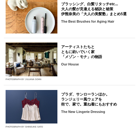
ブラッシング、白髪リタッチetc...
大人の髪が見違える秘訣と秘策
伊熊奈美の「大人の美髪塾」まとめ5選
The Best Brushes for Aging Hair
アーティストたちと
ともに紡いでいく家
「メゾン・モナ」の物語
Our House
PHOTOGRAPH BY JULIANA SOHN
プラダ、サンローランほか。
ランジェリー風ウェアを
街で、家で。重ね着にもおすすめ
The New Lingerie Dressing
PHOTOGRAPH BY SHINSUKE SATO