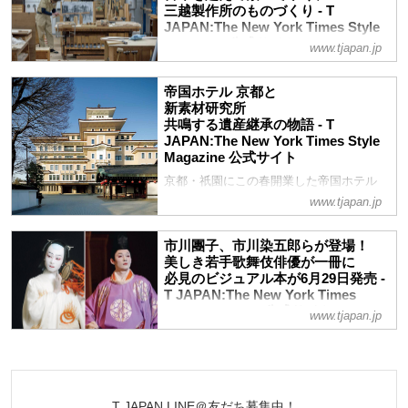
三越製作所のものづくり - T
JAPAN:The New York Times Style
Magazine 公式サイト
www.tjapan.jp
あの荻窪会談が行われた場、「荻外荘」の
家具の復元を担ったのは、なんと三越の家
帝国ホテル 京都と
具工場だという。1673年に創業した越後
新素材研究所
屋をルーツに持つ三越には、まだ知られて
共鳴する遺産継承の物語 - T
いない歴史が眠っている。東京23区内の
JAPAN:The New York Times Style
Magazine 公式サイト
広々とした作業場で、特注の木製家具を製
造する彼らを訪ねた。
京都・祇園にこの春開業した帝国ホテル
京都。内装デザインを手がけた新素材研究
www.tjapan.jp
所の榊田倫之に話を聞きながら、歴史的建
造物の再生と記憶を引き継ぐ意義を読み解
市川團子、市川染五郎らが登場！
く
美しき若手歌舞伎俳優が一冊に
必見のビジュアル本が6月29日発売 -
T JAPAN:The New York Times
Style Magazine 公式サイト
www.tjapan.jp
市川團子、市川染五郎ら、今を輝く若手歌
舞伎俳優たちの美しいビジュアル満載の一
冊、『KABUKI HOPE 今、この瞬間の歌
舞伎を未来へ』が6月29日に発売される。
T JAPAN LINE＠友だち募集中！
その見どころとは？