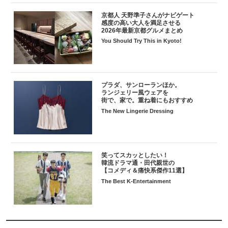
京都人 天野準子さんがナビゲート
感度の高い大人を満足させる
2026年最新京都グルメまとめ
You Should Try This in Kyoto!
プラダ、サンローランほか。
ランジェリー風ウェアを
街で、家で。重ね着にもおすすめ
The New Lingerie Dressing
笑ってスカッとしたい！
韓流ドラマ通・田代親世の
【コメディ＆痛快系傑作11選】
The Best K-Entertainment