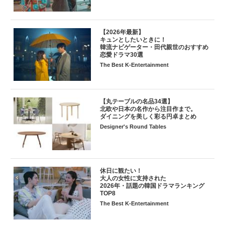
【2026年最新】
キュンとしたいときに！
韓流ナビゲーター・田代親世のおすすめ
恋愛ドラマ30選
The Best K-Entertainment
【丸テーブルの名品34選】
北欧や日本の名作から注目作まで。
ダイニングを美しく彩る円卓まとめ
Designer's Round Tables
休日に観たい！
大人の女性に支持された
2026年・話題の韓国ドラマランキング
TOP8
The Best K-Entertainment