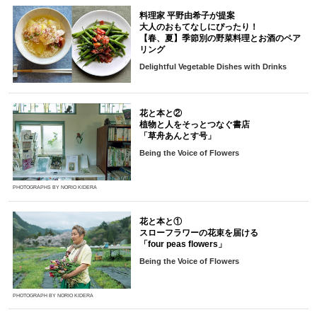
料理家 平野由希子が提案
大人のおもてなしにぴったり！
【春、夏】季節別の野菜料理とお酒のペア
リング
Delightful Vegetable Dishes with Drinks
花と本と②
植物と人をそっとつなぐ書店
「草舟あんとす号」
Being the Voice of Flowers
PHOTOGRAPHS BY NORIO KIDERA
花と本と①
スローフラワーの花束を届ける
「four peas flowers」
Being the Voice of Flowers
PHOTOGRAPH BY NORIO KIDERA