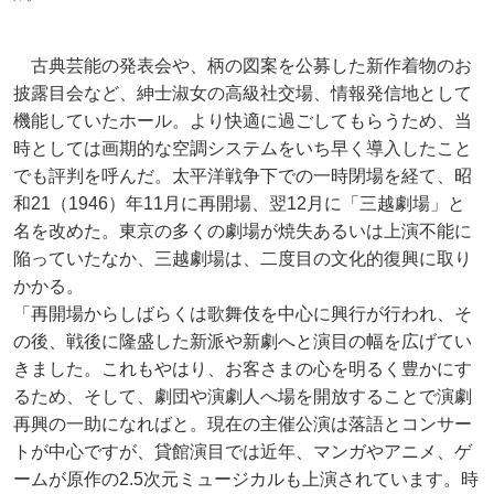
古典芸能の発表会や、柄の図案を公募した新作着物のお
披露目会など、紳士淑女の高級社交場、情報発信地として
機能していたホール。より快適に過ごしてもらうため、当
時としては画期的な空調システムをいち早く導入したこと
でも評判を呼んだ。太平洋戦争下での一時閉場を経て、昭
和21（1946）年11月に再開場、翌12月に「三越劇場」と
名を改めた。東京の多くの劇場が焼失あるいは上演不能に
陥っていたなか、三越劇場は、二度目の文化的復興に取り
かかる。
「再開場からしばらくは歌舞伎を中心に興行が行われ、そ
の後、戦後に隆盛した新派や新劇へと演目の幅を広げてい
きました。これもやはり、お客さまの心を明るく豊かにす
るため、そして、劇団や演劇人へ場を開放することで演劇
再興の一助になればと。現在の主催公演は落語とコンサー
トが中心ですが、貸館演目では近年、マンガやアニメ、ゲ
ームが原作の2.5次元ミュージカルも上演されています。時