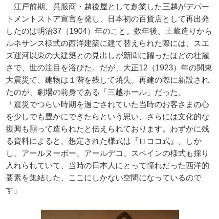
江戸前期、呉服商・越後屋として創業した三越がデパー
トメントストア宣言を発し、日本初の百貨店として再出発
したのは明治37（1904）年のこと。数年後、土蔵造りから
ルネサンス様式の西洋建築に建て替えられた際には、スエ
ズ運河以東の大建築との見出しが新聞に躍ったほどの壮麗
さで、世の注目を浴びた。だが、大正12（1923）年の関東
大震災で、建物は１階を残して焼失。再建の際に新設され
たのが、劇場の前身である「三越ホール」だった。
「震災でつらい時期を過ごされていた当時のお客さまの心
を少しでも豊かにできたらという思い、さらには文化的な
復興も願って造られたと伝えられております。わずかに残
る資料によると、想定された様式は『ロココ式』。しか
し、アールヌーボー、アールデコ、スペインの様式も採り
入れられていて、当時の日本人にとって憧れだった西洋的
要素を集結した、ここにしかない空間になっているので
す」