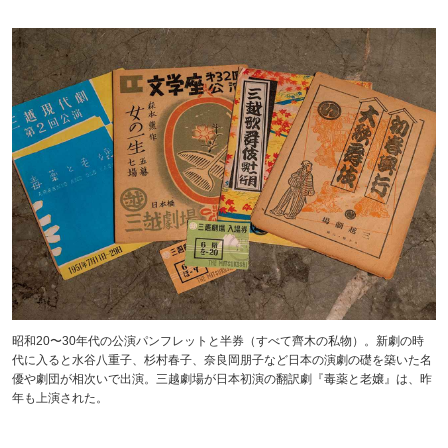
昭和20〜30年代の公演パンフレットと半券（すべて齊木の私物）。新劇の時
代に入ると水谷八重子、杉村春子、奈良岡朋子など日本の演劇の礎を築いた名
優や劇団が相次いで出演。三越劇場が日本初演の翻訳劇『毒薬と老嬢』は、昨
年も上演された。