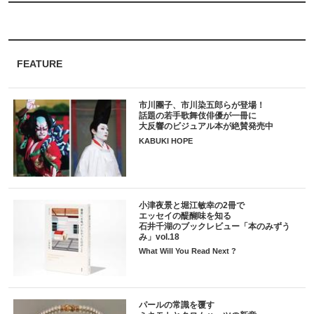
FEATURE
市川團子、市川染五郎らが登場！
話題の若手歌舞伎俳優が一冊に
大反響のビジュアル本が絶賛発売中
KABUKI HOPE
小津夜景と堀江敏幸の2冊で
エッセイの醍醐味を知る
石井千湖のブックレビュー「本のみずう
み」vol.18
What Will You Read Next ?
パールの常識を覆す