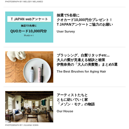
PHOTOGRAPH BY MELODY MELAMED
抽選で5名様に
クオカード10,000円分プレゼント！
T JAPANアンケートご協力のお願い
User Survey
ブラッシング、白髪リタッチetc...
大人の髪が見違える秘訣と秘策
伊熊奈美の「大人の美髪塾」まとめ5選
The Best Brushes for Aging Hair
アーティストたちと
ともに紡いでいく家
「メゾン・モナ」の物語
Our House
PHOTOGRAPH BY JULIANA SOHN