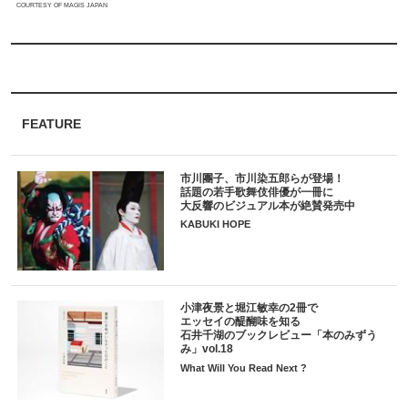
COURTESY OF MAGIS JAPAN
FEATURE
市川團子、市川染五郎らが登場！
話題の若手歌舞伎俳優が一冊に
大反響のビジュアル本が絶賛発売中
KABUKI HOPE
小津夜景と堀江敏幸の2冊で
エッセイの醍醐味を知る
石井千湖のブックレビュー「本のみずう
み」vol.18
What Will You Read Next ?