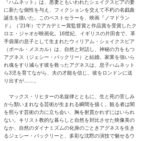
『ハムネット』は、悪妻ともいわれたシェイクスピアの妻
に新たな個性を与え、フィクションを交えて不朽の名戯曲
誕生を描いた。このベストセラーを、映画『ノマドラン
ド』（’21年）でアカデミー賞監督賞と作品賞を受賞したク
ロエ・ジャオが映画化。16世紀、イギリスの片田舎で、革
手袋屋の息子として生まれたウィリアム・シェイクスピア
（ポール・メスカル）は、自然と対話し、神秘の力をもつ
アグネス（ジェシー・バックリー）と結婚。家業を強いら
れ魂をすり減らす彼を救ったアグネスは、息子ハムネット
ら3児を育てながら、夫の才能を信じ、彼をロンドンに送
り出すが……。
マックス・リヒターの名旋律とともに、生と死の苦しみ
から類いまれなる芸術が生まれる瞬間を描く。観る者は闇
を照らす芸術の力に立ち会い、胸を射貫かれずにはいられ
ない。キリスト教的な暮らしと自然を対比させた映像美の
なか、自然のダイナミズムの化身のごときアグネスを生き
るジェシー・バックリーと、多彩な沈黙の演技で魅せるウ