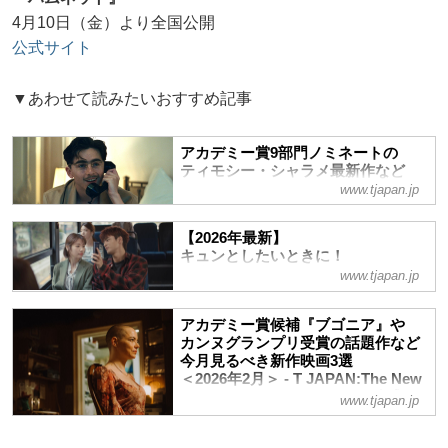
4月10日（金）より全国公開
公式サイト
▼あわせて読みたいおすすめ記事
アカデミー賞9部門ノミネートの
ティモシー・シャラメ最新作など
今月見るべき新作映画3選
www.tjapan.jp
＜2026年3月＞ - T JAPAN:The New
York Times Style Magazine 公式サ
【2026年最新】
イト
キュンとしたいときに！
発見、感動、思索……知的好奇心を刺激す
韓流ナビゲーター・田代親世のおす
www.tjapan.jp
る、映画好きな大人のための今月の新作を
すめ恋愛ドラマ24選 - T JAPAN:The
厳選！
New York Times Style Magazine 公
アカデミー賞候補『ブゴニア』や
式サイト
カンヌグランプリ受賞の話題作など
日本における韓流ブームの立役者で韓流エ
今月見るべき新作映画3選
ンタメのスペシャリストである田代親世さ
＜2026年2月＞ - T JAPAN:The New
んが、韓国ドラマの魅力をさまざまな角度
York Times Style Magazine 公式サ
www.tjapan.jp
イト
からご紹介！
発見、感動、思索……知的好奇心を刺激す