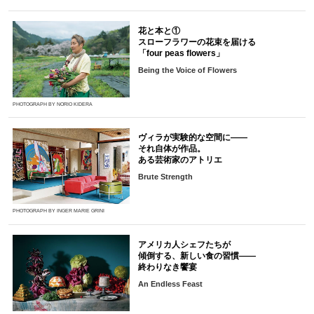
花と本と①
スローフラワーの花束を届ける
「four peas flowers」
Being the Voice of Flowers
PHOTOGRAPH BY NORIO KIDERA
ヴィラが実験的な空間に――
それ自体が作品。
ある芸術家のアトリエ
Brute Strength
PHOTOGRAPH BY INGER MARIE GRINI
アメリカ人シェフたちが
傾倒する、新しい食の習慣――
終わりなき饗宴
An Endless Feast