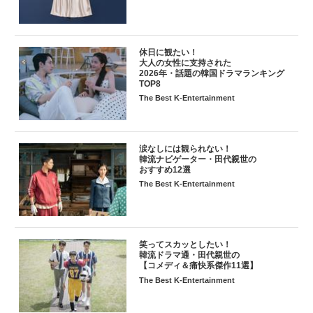
休日に観たい！
大人の女性に支持された
2026年・話題の韓国ドラマランキング
TOP8
The Best K-Entertainment
涙なしには観られない！
韓流ナビゲーター・田代親世の
おすすめ12選
The Best K-Entertainment
笑ってスカッとしたい！
韓流ドラマ通・田代親世の
【コメディ＆痛快系傑作11選】
The Best K-Entertainment