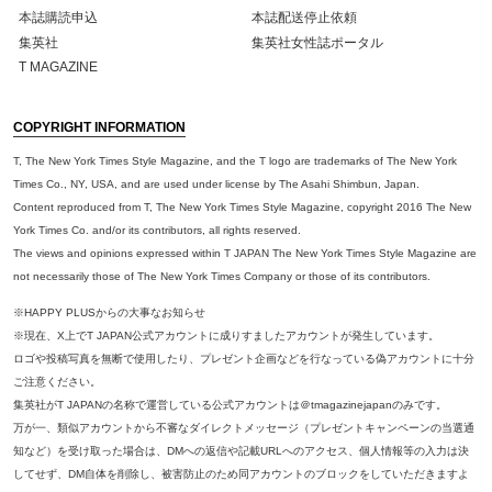
本誌購読申込
本誌配送停止依頼
集英社
集英社女性誌ポータル
T MAGAZINE
COPYRIGHT INFORMATION
T, The New York Times Style Magazine, and the T logo are trademarks of The New York
Times Co., NY, USA, and are used under license by The Asahi Shimbun, Japan.
Content reproduced from T, The New York Times Style Magazine, copyright 2016 The New
York Times Co. and/or its contributors, all rights reserved.
The views and opinions expressed within T JAPAN The New York Times Style Magazine are
not necessarily those of The New York Times Company or those of its contributors.
※HAPPY PLUSからの大事なお知らせ
※現在、X上でT JAPAN公式アカウントに成りすましたアカウントが発生しています。
ロゴや投稿写真を無断で使用したり、プレゼント企画などを行なっている偽アカウントに十分
ご注意ください。
集英社がT JAPANの名称で運営している公式アカウントは＠tmagazinejapanのみです。
万が一、類似アカウントから不審なダイレクトメッセージ（プレゼントキャンペーンの当選通
知など）を受け取った場合は、DMへの返信や記載URLへのアクセス、個人情報等の入力は決
してせず、DM自体を削除し、被害防止のため同アカウントのブロックをしていただきますよ