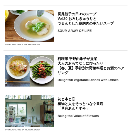
長尾智子の日々のスープ
Vol.20 おろしきゅうりと
つるんとした鶏胸肉の冷たいスープ
SOUP, A WAY OF LIFE
PHOTOGRAPH BY TAKAKO HIROSE
料理家 平野由希子が提案
大人のおもてなしにぴったり！
【春、夏】季節別の野菜料理とお酒のペア
リング
Delightful Vegetable Dishes with Drinks
花と本と②
植物と人をそっとつなぐ書店
「草舟あんとす号」
Being the Voice of Flowers
PHOTOGRAPHS BY NORIO KIDERA