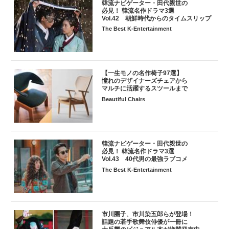
韓流ナビゲーター・田代親世の
必見！ 韓流名作ドラマ3選
Vol.42 朝鮮時代からのタイムスリップ
The Best K-Entertainment
【一生モノの名作椅子97選】
憧れのデザイナーズチェアから
マルチに活躍するスツールまで
Beautiful Chairs
韓流ナビゲーター・田代親世の
必見！ 韓流名作ドラマ3選
Vol.43 40代男の最強ラブコメ
The Best K-Entertainment
市川團子、市川染五郎らが登場！
話題の若手歌舞伎俳優が一冊に