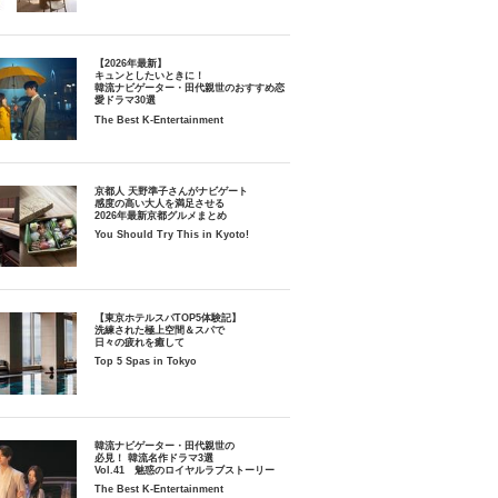
【2026年最新】
キュンとしたいときに！
韓流ナビゲーター・田代親世のおすすめ恋
愛ドラマ30選
The Best K-Entertainment
京都人 天野準子さんがナビゲート
感度の高い大人を満足させる
2026年最新京都グルメまとめ
You Should Try This in Kyoto!
【東京ホテルスパTOP5体験記】
洗練された極上空間＆スパで
日々の疲れを癒して
Top 5 Spas in Tokyo
韓流ナビゲーター・田代親世の
必見！ 韓流名作ドラマ3選
Vol.41 魅惑のロイヤルラブストーリー
The Best K-Entertainment