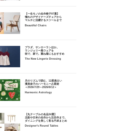
【一生モノの名作椅子97選】
憧れのデザイナーズチェアから
マルチに活躍するスツールまで
Beautiful Chairs
プラダ、サンローランほか。
ランジェリー風ウェアを
街で、家で。重ね着にもおすすめ
The New Lingerie Dressing
月のリズムで読む、12星座占い
濱美奈子のハーモニー占星術
＜2026/7/29～2026/8/12＞
Harmonic Astrology
【丸テーブルの名品34選】
北欧や日本の名作から注目作まで。
ダイニングを美しく彩る円卓まとめ
Designer's Round Tables