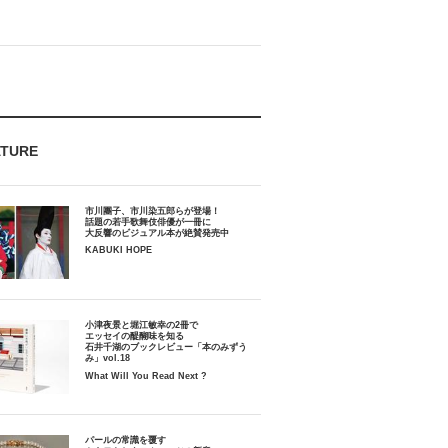
ATURE
市川團子、市川染五郎らが登場！
話題の若手歌舞伎俳優が一冊に
大反響のビジュアル本が絶賛発売中
KABUKI HOPE
小津夜景と堀江敏幸の2冊で
エッセイの醍醐味を知る
石井千湖のブックレビュー「本のみずう
み」vol.18
What Will You Read Next ?
パールの常識を覆す