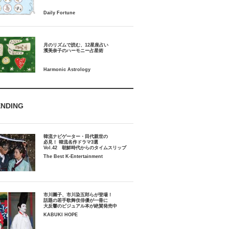
月のリズムで読む、12星座占い
ENDING
韓流ナビゲーター・田代親世の
必見！ 韓流名作ドラマ3選
Vol.42 朝鮮時代からのタイムスリップ
The Best K-Entertainment
市川團子、市川染五郎らが登場！
話題の若手歌舞伎俳優が一冊に
大反響のビジュアル本が絶賛発売中
KABUKI HOPE