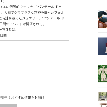
EL)
ティエの伝説的ウォッチ、“パンテール ドゥ
った。大胆でグラマラスな精神を纏ったフォル
時計を越えたジュエリー。“パンテール ド
2日間のイベントが開催される。
神宮前5-31
2日間
ち募集中！
おすすめ情報をお届け