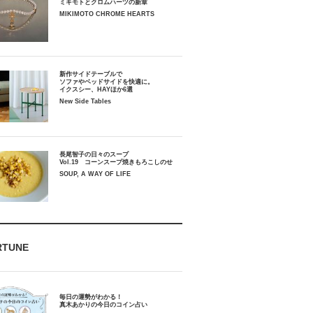
ミキモトとクロムハーツの新章
MIKIMOTO CHROME HEARTS
新作サイドテーブルで
ソファやベッドサイドを快適に。
イクスシー、HAYほか6選
New Side Tables
長尾智子の日々のスープ
Vol.19 コーンスープ焼きもろこしのせ
SOUP, A WAY OF LIFE
RTUNE
毎日の運勢がわかる！