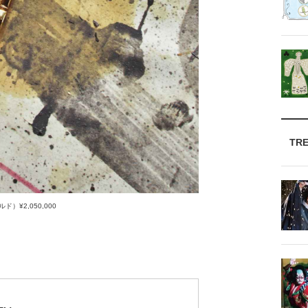
TR
）¥2,050,000