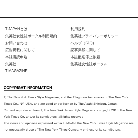
T JAPANとは
利用規約
集英社女性誌ポータル利用規約
集英社プライバシーポリシー
お問い合わせ
ヘルプ（FAQ）
広告掲載に関して
記事掲載に関して
本誌購読申込
本誌配送停止依頼
集英社
集英社女性誌ポータル
T MAGAZINE
COPYRIGHT INFORMATION
T, The New York Times Style Magazine, and the T logo are trademarks of The New York
Times Co., NY, USA, and are used under license by The Asahi Shimbun, Japan.
Content reproduced from T, The New York Times Style Magazine, copyright 2016 The New
York Times Co. and/or its contributors, all rights reserved.
The views and opinions expressed within T JAPAN The New York Times Style Magazine are
not necessarily those of The New York Times Company or those of its contributors.