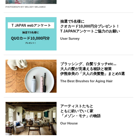
PHOTOGRAPH BY MELODY MELAMED
抽選で5名様に
クオカード10,000円分プレゼント！
T JAPANアンケートご協力のお願い
User Survey
ブラッシング、白髪リタッチetc...
大人の髪が見違える秘訣と秘策
伊熊奈美の「大人の美髪塾」まとめ5選
The Best Brushes for Aging Hair
アーティストたちと
ともに紡いでいく家
「メゾン・モナ」の物語
Our House