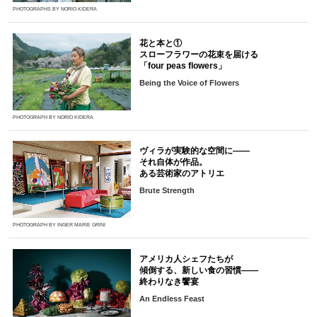
PHOTOGRAPHS BY NORIO KIDERA
花と本と①
スローフラワーの花束を届ける
「four peas flowers」
Being the Voice of Flowers
PHOTOGRAPH BY NORIO KIDERA
ヴィラが実験的な空間に――
それ自体が作品。
ある芸術家のアトリエ
Brute Strength
PHOTOGRAPH BY INGER MARIE GRINI
アメリカ人シェフたちが
傾倒する、新しい食の習慣――
終わりなき饗宴
An Endless Feast