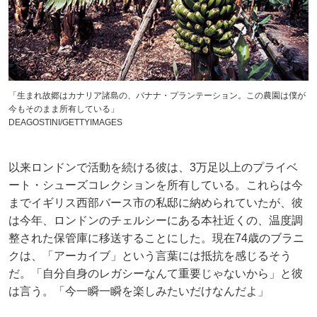
「生まれ故郷はカナリア諸島の、バナナ・プランテーション。この農園は僕が
今もそのまま所有している」
DEAGOSTINI/GETTYIMAGES
以来ロンドンで活動を続ける彼は、3万足以上のプライベ
ート・シューズコレクションを所有している。これらは今
までイギリス西部バース市の私邸に納められていたが、彼
は今年、ロンドンのチェルシーにある本社近くの、温度調
整された保管庫に移送することにした。現在74歳のブラニ
クは、「アーカイブ」という言葉には抵抗を感じるそう
だ。「自分自身のレガシーなんて重要じゃないから」と彼
は言う。「今一瞬一瞬を楽しみたいだけなんだよ」