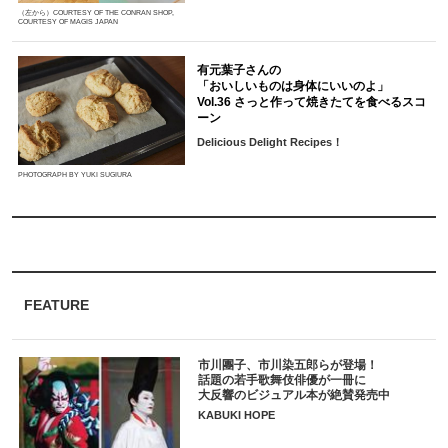
（左から）COURTESY OF THE CONRAN SHOP,
COURTESY OF MAGIS JAPAN
有元葉子さんの
「おいしいものは身体にいいのよ」
Vol.36 さっと作って焼きたてを食べるスコ
ーン
Delicious Delight Recipes！
PHOTOGRAPH BY YUKI SUGIURA
FEATURE
市川團子、市川染五郎らが登場！
話題の若手歌舞伎俳優が一冊に
大反響のビジュアル本が絶賛発売中
KABUKI HOPE