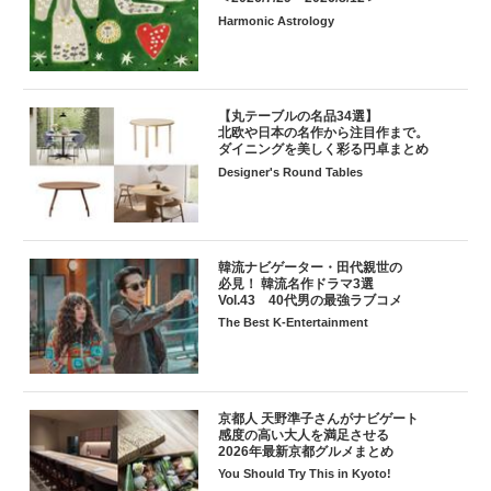
Harmonic Astrology
【丸テーブルの名品34選】
北欧や日本の名作から注目作まで。
ダイニングを美しく彩る円卓まとめ
Designer's Round Tables
韓流ナビゲーター・田代親世の
必見！ 韓流名作ドラマ3選
Vol.43 40代男の最強ラブコメ
The Best K-Entertainment
京都人 天野準子さんがナビゲート
感度の高い大人を満足させる
2026年最新京都グルメまとめ
You Should Try This in Kyoto!