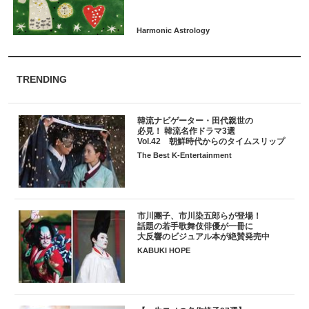
TRENDING
韓流ナビゲーター・田代親世の
必見！ 韓流名作ドラマ3選
Vol.42 朝鮮時代からのタイムスリップ
The Best K-Entertainment
市川團子、市川染五郎らが登場！
話題の若手歌舞伎俳優が一冊に
大反響のビジュアル本が絶賛発売中
KABUKI HOPE