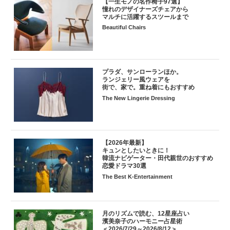
【一生モノの名作椅子97選】
憧れのデザイナーズチェアから
マルチに活躍するスツールまで
Beautiful Chairs
プラダ、サンローランほか。
ランジェリー風ウェアを
街で、家で。重ね着にもおすすめ
The New Lingerie Dressing
【2026年最新】
キュンとしたいときに！
韓流ナビゲーター・田代親世のおすすめ
恋愛ドラマ30選
The Best K-Entertainment
月のリズムで読む、12星座占い
濱美奈子のハーモニー占星術
＜2026/7/29～2026/8/12＞