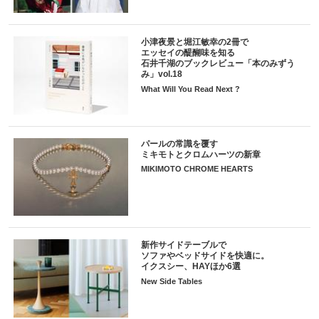
小津夜景と堀江敏幸の2冊で
エッセイの醍醐味を知る
石井千湖のブックレビュー「本のみずう
み」vol.18
What Will You Read Next ?
パールの常識を覆す
ミキモトとクロムハーツの新章
MIKIMOTO CHROME HEARTS
新作サイドテーブルで
ソファやベッドサイドを快適に。
イクスシー、HAYほか6選
New Side Tables