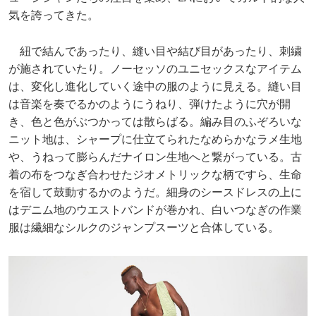
気を誇ってきた。
紐で結んであったり、縫い目や結び目があったり、刺繍
が施されていたり。ノーセッソのユニセックスなアイテム
は、変化し進化していく途中の服のように見える。縫い目
は音楽を奏でるかのようにうねり、弾けたように穴が開
き、色と色がぶつかっては散らばる。編み目のふぞろいな
ニット地は、シャープに仕立てられたなめらかなラメ生地
や、うねって膨らんだナイロン生地へと繋がっている。古
着の布をつなぎ合わせたジオメトリックな柄ですら、生命
を宿して鼓動するかのようだ。細身のシースドレスの上に
はデニム地のウエストバンドが巻かれ、白いつなぎの作業
服は繊細なシルクのジャンプスーツと合体している。