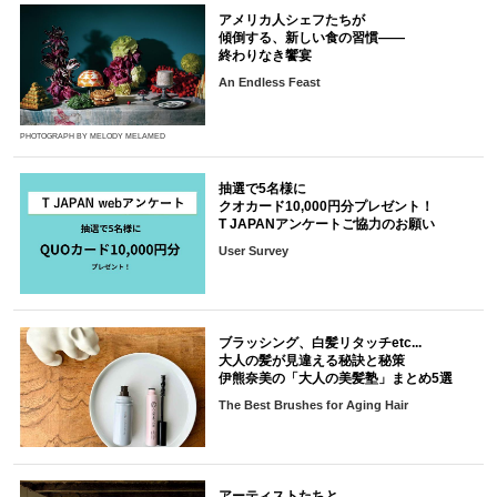
アメリカ人シェフたちが
傾倒する、新しい食の習慣――
終わりなき饗宴
An Endless Feast
PHOTOGRAPH BY MELODY MELAMED
抽選で5名様に
クオカード10,000円分プレゼント！
T JAPANアンケートご協力のお願い
User Survey
ブラッシング、白髪リタッチetc...
大人の髪が見違える秘訣と秘策
伊熊奈美の「大人の美髪塾」まとめ5選
The Best Brushes for Aging Hair
アーティストたちと