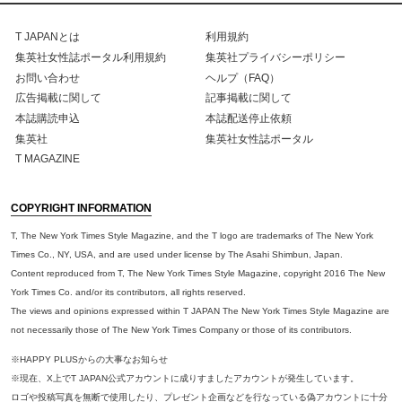
T JAPANとは
利用規約
集英社女性誌ポータル利用規約
集英社プライバシーポリシー
お問い合わせ
ヘルプ（FAQ）
広告掲載に関して
記事掲載に関して
本誌購読申込
本誌配送停止依頼
集英社
集英社女性誌ポータル
T MAGAZINE
COPYRIGHT INFORMATION
T, The New York Times Style Magazine, and the T logo are trademarks of The New York
Times Co., NY, USA, and are used under license by The Asahi Shimbun, Japan.
Content reproduced from T, The New York Times Style Magazine, copyright 2016 The New
York Times Co. and/or its contributors, all rights reserved.
The views and opinions expressed within T JAPAN The New York Times Style Magazine are
not necessarily those of The New York Times Company or those of its contributors.
※HAPPY PLUSからの大事なお知らせ
※現在、X上でT JAPAN公式アカウントに成りすましたアカウントが発生しています。
ロゴや投稿写真を無断で使用したり、プレゼント企画などを行なっている偽アカウントに十分