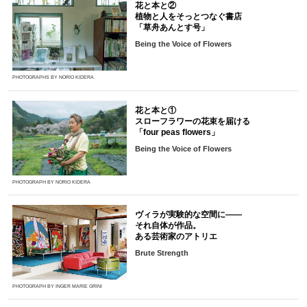
花と本と②
植物と人をそっとつなぐ書店
「草舟あんとす号」
Being the Voice of Flowers
PHOTOGRAPHS BY NORIO KIDERA
花と本と①
スローフラワーの花束を届ける
「four peas flowers」
Being the Voice of Flowers
PHOTOGRAPH BY NORIO KIDERA
ヴィラが実験的な空間に――
それ自体が作品。
ある芸術家のアトリエ
Brute Strength
PHOTOGRAPH BY INGER MARIE GRINI