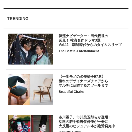
TRENDING
韓流ナビゲーター・田代親世の
必見！ 韓流名作ドラマ3選
Vol.42 朝鮮時代からのタイムスリップ
The Best K-Entertainment
【一生モノの名作椅子97選】
憧れのデザイナーズチェアから
マルチに活躍するスツールまで
Beautiful Chairs
市川團子、市川染五郎らが登場！
話題の若手歌舞伎俳優が一冊に
大反響のビジュアル本が絶賛発売中