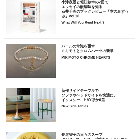
小津夜景と堀江敏幸の2冊で
エッセイの醍醐味を知る
石井千湖のブックレビュー「本のみずう
み」vol.18
What Will You Read Next ?
パールの常識を覆す
ミキモトとクロムハーツの新章
MIKIMOTO CHROME HEARTS
新作サイドテーブルで
ソファやベッドサイドを快適に。
イクスシー、HAYほか6選
New Side Tables
長尾智子の日々のスープ