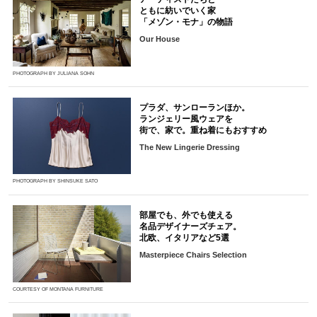
ともに紡いでいく家
「メゾン・モナ」の物語
Our House
PHOTOGRAPH BY JULIANA SOHN
プラダ、サンローランほか。
ランジェリー風ウェアを
街で、家で。重ね着にもおすすめ
The New Lingerie Dressing
PHOTOGRAPH BY SHINSUKE SATO
部屋でも、外でも使える
名品デザイナーズチェア。
北欧、イタリアなど5選
Masterpiece Chairs Selection
COURTESY OF MONTANA FURNITURE