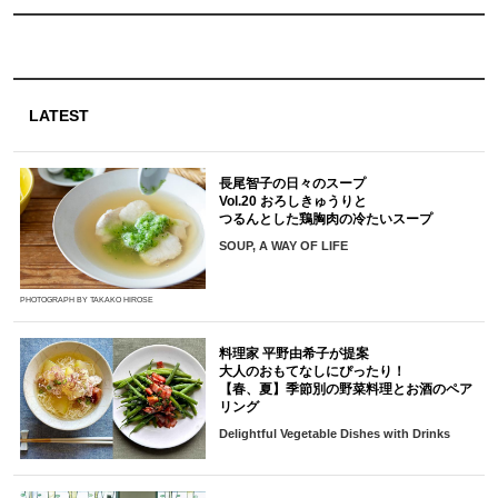
LATEST
長尾智子の日々のスープ
Vol.20 おろしきゅうりと
つるんとした鶏胸肉の冷たいスープ
SOUP, A WAY OF LIFE
PHOTOGRAPH BY TAKAKO HIROSE
料理家 平野由希子が提案
大人のおもてなしにぴったり！
【春、夏】季節別の野菜料理とお酒のペア
リング
Delightful Vegetable Dishes with Drinks