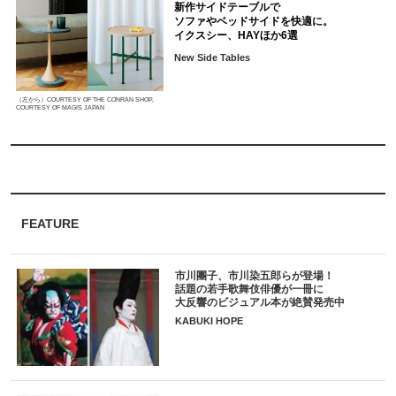
新作サイドテーブルで
ソファやベッドサイドを快適に。
イクスシー、HAYほか6選
New Side Tables
（左から）COURTESY OF THE CONRAN SHOP,
COURTESY OF MAGIS JAPAN
FEATURE
市川團子、市川染五郎らが登場！
話題の若手歌舞伎俳優が一冊に
大反響のビジュアル本が絶賛発売中
KABUKI HOPE