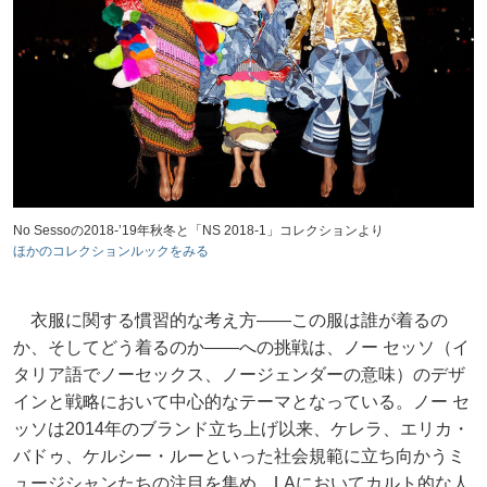
No Sessoの2018-’19年秋冬と「NS 2018-1」コレクションより
ほかのコレクションルックをみる
衣服に関する慣習的な考え方――この服は誰が着るの
か、そしてどう着るのか――への挑戦は、ノー セッソ（イ
タリア語でノーセックス、ノージェンダーの意味）のデザ
インと戦略において中心的なテーマとなっている。ノー セ
ッソは2014年のブランド立ち上げ以来、ケレラ、エリカ・
バドゥ、ケルシー・ルーといった社会規範に立ち向かうミ
ュージシャンたちの注目を集め、LAにおいてカルト的な人