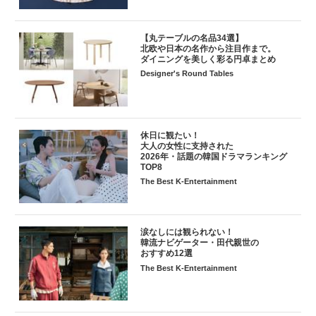
【丸テーブルの名品34選】
北欧や日本の名作から注目作まで。
ダイニングを美しく彩る円卓まとめ
Designer's Round Tables
休日に観たい！
大人の女性に支持された
2026年・話題の韓国ドラマランキング
TOP8
The Best K-Entertainment
涙なしには観られない！
韓流ナビゲーター・田代親世の
おすすめ12選
The Best K-Entertainment